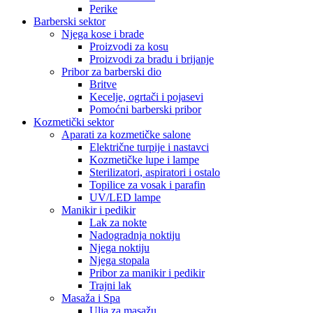
Perike
Barberski sektor
Njega kose i brade
Proizvodi za kosu
Proizvodi za bradu i brijanje
Pribor za barberski dio
Britve
Kecelje, ogrtači i pojasevi
Pomoćni barberski pribor
Kozmetički sektor
Aparati za kozmetičke salone
Električne turpije i nastavci
Kozmetičke lupe i lampe
Sterilizatori, aspiratori i ostalo
Topilice za vosak i parafin
UV/LED lampe
Manikir i pedikir
Lak za nokte
Nadogradnja noktiju
Njega noktiju
Njega stopala
Pribor za manikir i pedikir
Trajni lak
Masaža i Spa
Ulja za masažu