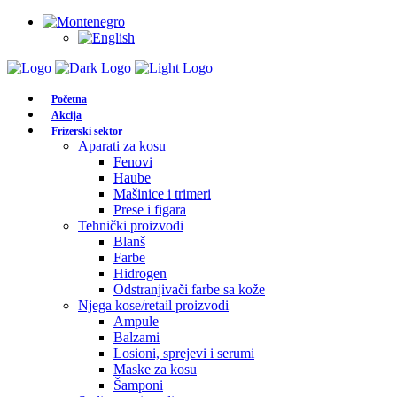
Početna
Akcija
Frizerski sektor
Aparati za kosu
Fenovi
Haube
Mašinice i trimeri
Prese i figara
Tehnički proizvodi
Blanš
Farbe
Hidrogen
Odstranjivači farbe sa kože
Njega kose/retail proizvodi
Ampule
Balzami
Losioni, sprejevi i serumi
Maske za kosu
Šamponi