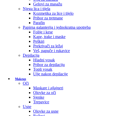
Gelovi za masažu
Njega lica i tijela
Kozmetika za lice i tijelo
Pribor za tretmane
Parafin
Papirna galanterija i jednokratna upotreba
Folije i kese
Kape, trake i maske
Peškiri
Prekrivači za ležaj
Veš, papuče i rukavice
Depilacija
Hladni vosak
Pribor za depilaciju
Topli vosak
Ulje nakon depilacije
Makeup
Oči
Maskare i ajlajneri
Olovke za oči
Sjenke
Trepavice
Usne
Olovke za usne
Ruževi