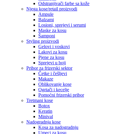
Odstranjivači farbe sa kože
Njega kose/retail proizvodi
Ampule
Balzami
Losioni, sprejevi i serumi
Maske za kosu
Šamponi
Styling proizvodi
Gelovi i voskovi
Lakovi za kosu
Pjene za kosu
Sprejevi u boji
Pribor za frizerski sektor
Četke i češljevi
Makaze
Oblikovanje kose
Ogrtači i kecelje
Pomoćni frizerski pribor
Tretmani kose
Botox
Keratin
Minival
Nadogradnja kose
Kosa za nadogradnju
Umeci za kosu