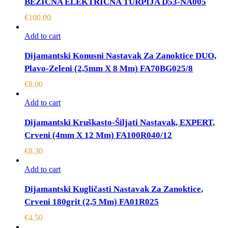
BEŽIČNA ELEKTRIČNA TURPIJA D53-NA005
€
100.00
Add to cart
Dijamantski Konusni Nastavak Za Zanoktice DUO,
Plavo-Zeleni (2,5mm X 8 Mm) FA70BG025/8
€
8.00
Add to cart
Dijamantski Kruškasto-Šiljati Nastavak, EXPERT,
Crveni (4mm X 12 Mm) FA100R040/12
€
8.30
Add to cart
Dijamantski Kugličasti Nastavak Za Zanoktice,
Crveni 180grit (2,5 Mm) FA01R025
€
4.50