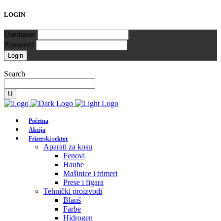
LOGIN
Username
Password
Search
Početna
Akcija
Frizerski sektor
Aparati za kosu
Fenovi
Haube
Mašinice i trimeri
Prese i figara
Tehnički proizvodi
Blanš
Farbe
Hidrogen