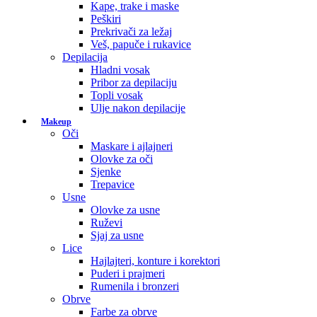
Kape, trake i maske
Peškiri
Prekrivači za ležaj
Veš, papuče i rukavice
Depilacija
Hladni vosak
Pribor za depilaciju
Topli vosak
Ulje nakon depilacije
Makeup
Oči
Maskare i ajlajneri
Olovke za oči
Sjenke
Trepavice
Usne
Olovke za usne
Ruževi
Sjaj za usne
Lice
Hajlajteri, konture i korektori
Puderi i prajmeri
Rumenila i bronzeri
Obrve
Farbe za obrve