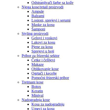
Odstranjivači farbe sa kože
Njega kose/retail proizvodi
Ampule
Balzami
Losioni, sprejevi i serumi
Maske za kosu
Šamponi
Styling proizvodi
Gelovi i voskovi
Lakovi za kosu
Pjene za kosu
Sprejevi u boji
Pribor za frizerski sektor
Četke i češljevi
Makaze
Oblikovanje kose
Ogrtači i kecelje
Pomoćni frizerski pribor
Tretmani kose
Botox
Keratin
Minival
Nadogradnja kose
Kosa za nadogradnju
Umeci za kosu