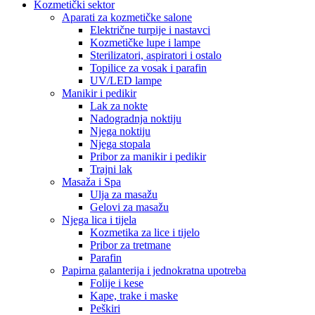
Kozmetički sektor
Aparati za kozmetičke salone
Električne turpije i nastavci
Kozmetičke lupe i lampe
Sterilizatori, aspiratori i ostalo
Topilice za vosak i parafin
UV/LED lampe
Manikir i pedikir
Lak za nokte
Nadogradnja noktiju
Njega noktiju
Njega stopala
Pribor za manikir i pedikir
Trajni lak
Masaža i Spa
Ulja za masažu
Gelovi za masažu
Njega lica i tijela
Kozmetika za lice i tijelo
Pribor za tretmane
Parafin
Papirna galanterija i jednokratna upotreba
Folije i kese
Kape, trake i maske
Peškiri