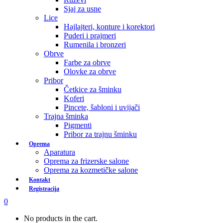
Sjaj za usne
Lice
Hajlajteri, konture i korektori
Puderi i prajmeri
Rumenila i bronzeri
Obrve
Farbe za obrve
Olovke za obrve
Pribor
Četkice za šminku
Koferi
Pincete, šabloni i uvijači
Trajna šminka
Pigmenti
Pribor za trajnu šminku
Oprema
Aparatura
Oprema za frizerske salone
Oprema za kozmetičke salone
Kontakt
Registracija
0
No products in the cart.