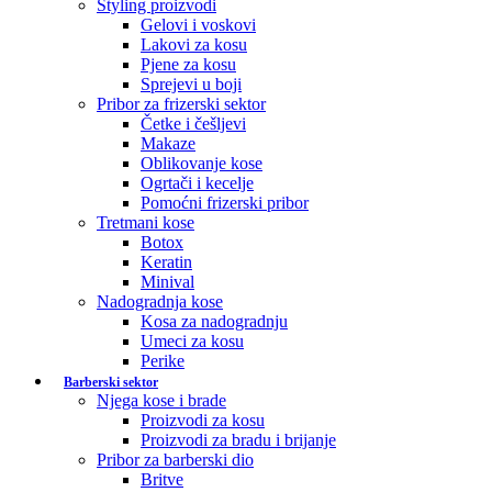
Styling proizvodi
Gelovi i voskovi
Lakovi za kosu
Pjene za kosu
Sprejevi u boji
Pribor za frizerski sektor
Četke i češljevi
Makaze
Oblikovanje kose
Ogrtači i kecelje
Pomoćni frizerski pribor
Tretmani kose
Botox
Keratin
Minival
Nadogradnja kose
Kosa za nadogradnju
Umeci za kosu
Perike
Barberski sektor
Njega kose i brade
Proizvodi za kosu
Proizvodi za bradu i brijanje
Pribor za barberski dio
Britve