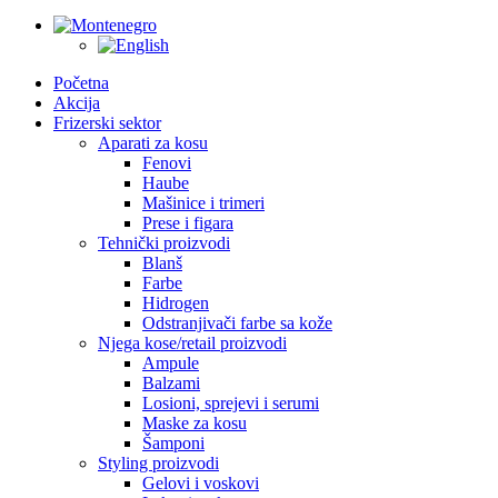
Početna
Akcija
Frizerski sektor
Aparati za kosu
Fenovi
Haube
Mašinice i trimeri
Prese i figara
Tehnički proizvodi
Blanš
Farbe
Hidrogen
Odstranjivači farbe sa kože
Njega kose/retail proizvodi
Ampule
Balzami
Losioni, sprejevi i serumi
Maske za kosu
Šamponi
Styling proizvodi
Gelovi i voskovi