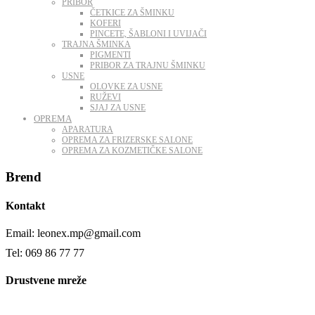
PRIBOR
ČETKICE ZA ŠMINKU
KOFERI
PINCETE, ŠABLONI I UVIJAČI
TRAJNA ŠMINKA
PIGMENTI
PRIBOR ZA TRAJNU ŠMINKU
USNE
OLOVKE ZA USNE
RUŽEVI
SJAJ ZA USNE
OPREMA
APARATURA
OPREMA ZA FRIZERSKE SALONE
OPREMA ZA KOZMETIČKE SALONE
Brend
Kontakt
Email: leonex.mp@gmail.com
Tel: 069 86 77 77
Drustvene mreže