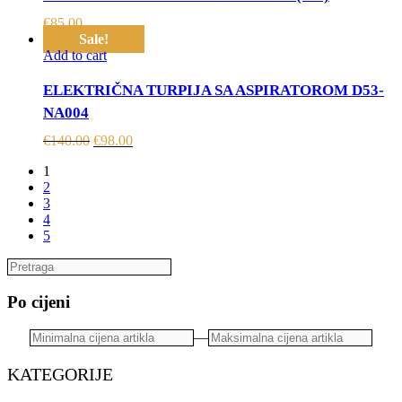
€
85.00
Sale!
Add to cart
ELEKTRIČNA TURPIJA SA ASPIRATOROM D53-
NA004
€
140.00
€
98.00
1
2
3
4
5
Po cijeni
—
KATEGORIJE