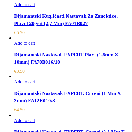
Add to cart
Dijamantski Kugličasti Nastavak Za Zanoktice,
Plavi 120grit (2,7 Mm) FA01B027
€
5.70
Add to cart
Dijamantski Nastavak EXPERT Plavi (1,6mm X
10mm) FA70B016/10
€
3.50
Add to cart
Dijamantski Nastavak EXPERT, Crveni (1 Mm X
3mm) FA12R010/3
€
4.50
Add to cart
Dijamantski Nastavak EXPERT, Crveni (2,3 Mm X