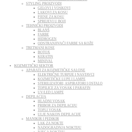
STYLING PROIZVODI
GELOVI I VOSKOVI
LAKOVI ZA KOSU
PJENE ZA KOSU
SPREJEVI U BOJI
TEHNIČKI PROIZVODI
BLANŠ
FARBE
HIDROGEN
ODSTRANJIVAČI FARBE SA KOŽE
TRETMANI KOSE
BOTOX
KERATIN
MINIVAL
KOZMETIČKI SEKTOR
APARATI ZA KOZMETIČKE SALONE
ELEKTRIČNE TURPIJE I NASTAVCI
KOZMETIČKE LUPE I LAMPE
STERILIZATORI, ASPIRATORI I OSTALO
TOPILICE ZA VOSAK I PARAFIN
UV/LED LAMPE
DEPILACIJA
HLADNI VOSAK
PRIBOR ZA DEPILACIJU
TOPLI VOSAK
ULJE NAKON DEPILACIJE
MANIKIR I PEDIKIR
LAK ZA NOKTE
NADOGRADNJA NOKTIJU
NJEGA NOKTIJU