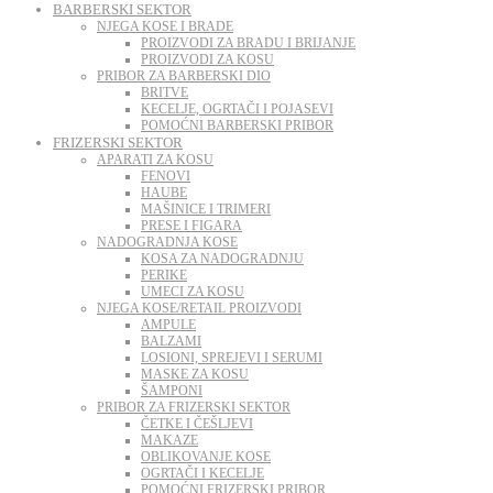
BARBERSKI SEKTOR
NJEGA KOSE I BRADE
PROIZVODI ZA BRADU I BRIJANJE
PROIZVODI ZA KOSU
PRIBOR ZA BARBERSKI DIO
BRITVE
KECELJE, OGRTAČI I POJASEVI
POMOĆNI BARBERSKI PRIBOR
FRIZERSKI SEKTOR
APARATI ZA KOSU
FENOVI
HAUBE
MAŠINICE I TRIMERI
PRESE I FIGARA
NADOGRADNJA KOSE
KOSA ZA NADOGRADNJU
PERIKE
UMECI ZA KOSU
NJEGA KOSE/RETAIL PROIZVODI
AMPULE
BALZAMI
LOSIONI, SPREJEVI I SERUMI
MASKE ZA KOSU
ŠAMPONI
PRIBOR ZA FRIZERSKI SEKTOR
ČETKE I ČEŠLJEVI
MAKAZE
OBLIKOVANJE KOSE
OGRTAČI I KECELJE
POMOĆNI FRIZERSKI PRIBOR