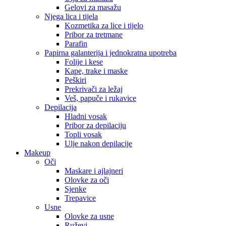
Gelovi za masažu
Njega lica i tijela
Kozmetika za lice i tijelo
Pribor za tretmane
Parafin
Papirna galanterija i jednokratna upotreba
Folije i kese
Kape, trake i maske
Peškiri
Prekrivači za ležaj
Veš, papuče i rukavice
Depilacija
Hladni vosak
Pribor za depilaciju
Topli vosak
Ulje nakon depilacije
Makeup
Oči
Maskare i ajlajneri
Olovke za oči
Sjenke
Trepavice
Usne
Olovke za usne
Ruževi