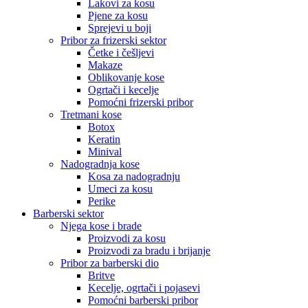
Lakovi za kosu
Pjene za kosu
Sprejevi u boji
Pribor za frizerski sektor
Četke i češljevi
Makaze
Oblikovanje kose
Ogrtači i kecelje
Pomoćni frizerski pribor
Tretmani kose
Botox
Keratin
Minival
Nadogradnja kose
Kosa za nadogradnju
Umeci za kosu
Perike
Barberski sektor
Njega kose i brade
Proizvodi za kosu
Proizvodi za bradu i brijanje
Pribor za barberski dio
Britve
Kecelje, ogrtači i pojasevi
Pomoćni barberski pribor