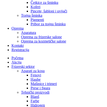
Četkice za šminku
Koferi
Pincete, šabloni i uvijači
Trajna šminka
Pigmenti
Pribor za trajnu šminku
Oprema
Aparatura
Oprema za frizerske salone
Oprema za kozmetičke salone
Kontakt
Registracija
Početna
Akcija
Frizerski sektor
Aparati za kosu
Fenovi
Haube
Mašinice i trimeri
Prese i figara
Tehnički proizvodi
Blanš
Farbe
Hidrogen