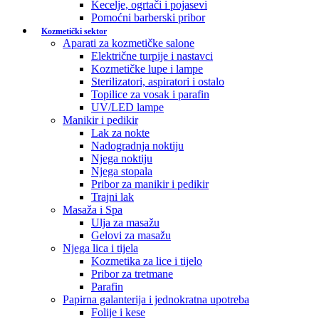
Kecelje, ogrtači i pojasevi
Pomoćni barberski pribor
Kozmetički sektor
Aparati za kozmetičke salone
Električne turpije i nastavci
Kozmetičke lupe i lampe
Sterilizatori, aspiratori i ostalo
Topilice za vosak i parafin
UV/LED lampe
Manikir i pedikir
Lak za nokte
Nadogradnja noktiju
Njega noktiju
Njega stopala
Pribor za manikir i pedikir
Trajni lak
Masaža i Spa
Ulja za masažu
Gelovi za masažu
Njega lica i tijela
Kozmetika za lice i tijelo
Pribor za tretmane
Parafin
Papirna galanterija i jednokratna upotreba
Folije i kese