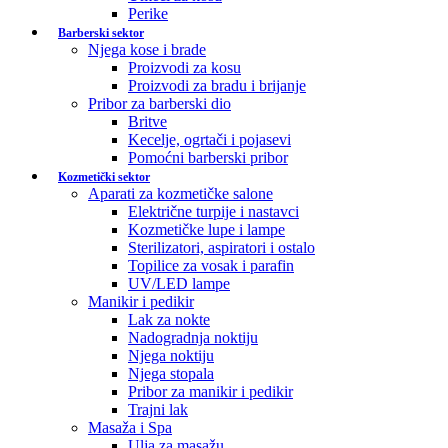
Perike
Barberski sektor
Njega kose i brade
Proizvodi za kosu
Proizvodi za bradu i brijanje
Pribor za barberski dio
Britve
Kecelje, ogrtači i pojasevi
Pomoćni barberski pribor
Kozmetički sektor
Aparati za kozmetičke salone
Električne turpije i nastavci
Kozmetičke lupe i lampe
Sterilizatori, aspiratori i ostalo
Topilice za vosak i parafin
UV/LED lampe
Manikir i pedikir
Lak za nokte
Nadogradnja noktiju
Njega noktiju
Njega stopala
Pribor za manikir i pedikir
Trajni lak
Masaža i Spa
Ulja za masažu