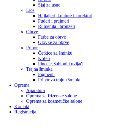
Sjaj za usne
Lice
Hajlajteri, konture i korektori
Puderi i prajmeri
Rumenila i bronzeri
Obrve
Farbe za obrve
Olovke za obrve
Pribor
Četkice za šminku
Koferi
Pincete, šabloni i uvijači
Trajna šminka
Pigmenti
Pribor za trajnu šminku
Oprema
Aparatura
Oprema za frizerske salone
Oprema za kozmetičke salone
Kontakt
Registracija