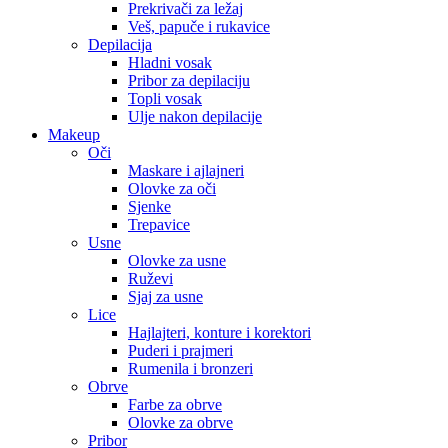
Prekrivači za ležaj
Veš, papuče i rukavice
Depilacija
Hladni vosak
Pribor za depilaciju
Topli vosak
Ulje nakon depilacije
Makeup
Oči
Maskare i ajlajneri
Olovke za oči
Sjenke
Trepavice
Usne
Olovke za usne
Ruževi
Sjaj za usne
Lice
Hajlajteri, konture i korektori
Puderi i prajmeri
Rumenila i bronzeri
Obrve
Farbe za obrve
Olovke za obrve
Pribor