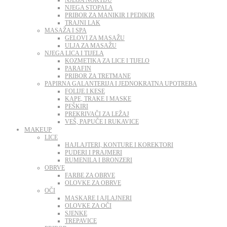
NJEGA STOPALA
PRIBOR ZA MANIKIR I PEDIKIR
TRAJNI LAK
MASAŽA I SPA
GELOVI ZA MASAŽU
ULJA ZA MASAŽU
NJEGA LICA I TIJELA
KOZMETIKA ZA LICE I TIJELO
PARAFIN
PRIBOR ZA TRETMANE
PAPIRNA GALANTERIJA I JEDNOKRATNA UPOTREBA
FOLIJE I KESE
KAPE, TRAKE I MASKE
PEŠKIRI
PREKRIVAČI ZA LEŽAJ
VEŠ, PAPUČE I RUKAVICE
MAKEUP
LICE
HAJLAJTERI, KONTURE I KOREKTORI
PUDERI I PRAJMERI
RUMENILA I BRONZERI
OBRVE
FARBE ZA OBRVE
OLOVKE ZA OBRVE
OČI
MASKARE I AJLAJNERI
OLOVKE ZA OČI
SJENKE
TREPAVICE