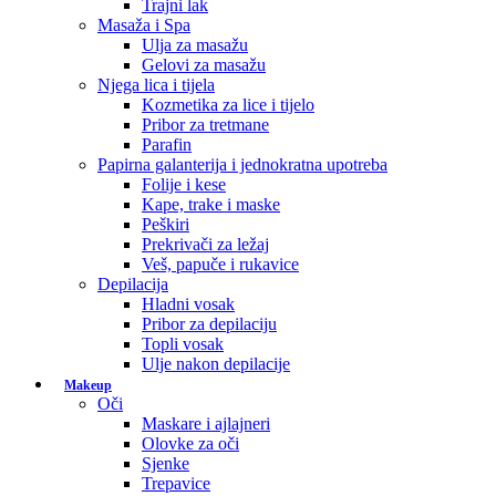
Trajni lak
Masaža i Spa
Ulja za masažu
Gelovi za masažu
Njega lica i tijela
Kozmetika za lice i tijelo
Pribor za tretmane
Parafin
Papirna galanterija i jednokratna upotreba
Folije i kese
Kape, trake i maske
Peškiri
Prekrivači za ležaj
Veš, papuče i rukavice
Depilacija
Hladni vosak
Pribor za depilaciju
Topli vosak
Ulje nakon depilacije
Makeup
Oči
Maskare i ajlajneri
Olovke za oči
Sjenke
Trepavice