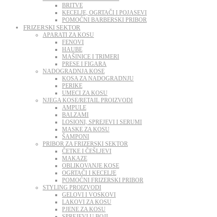
BRITVE
KECELJE, OGRTAČI I POJASEVI
POMOĆNI BARBERSKI PRIBOR
FRIZERSKI SEKTOR
APARATI ZA KOSU
FENOVI
HAUBE
MAŠINICE I TRIMERI
PRESE I FIGARA
NADOGRADNJA KOSE
KOSA ZA NADOGRADNJU
PERIKE
UMECI ZA KOSU
NJEGA KOSE/RETAIL PROIZVODI
AMPULE
BALZAMI
LOSIONI, SPREJEVI I SERUMI
MASKE ZA KOSU
ŠAMPONI
PRIBOR ZA FRIZERSKI SEKTOR
ČETKE I ČEŠLJEVI
MAKAZE
OBLIKOVANJE KOSE
OGRTAČI I KECELJE
POMOĆNI FRIZERSKI PRIBOR
STYLING PROIZVODI
GELOVI I VOSKOVI
LAKOVI ZA KOSU
PJENE ZA KOSU
SPREJEVI U BOJI