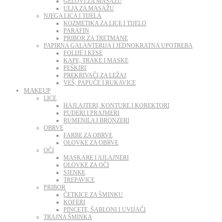
GELOVI ZA MASAŽU
ULJA ZA MASAŽU
NJEGA LICA I TIJELA
KOZMETIKA ZA LICE I TIJELO
PARAFIN
PRIBOR ZA TRETMANE
PAPIRNA GALANTERIJA I JEDNOKRATNA UPOTREBA
FOLIJE I KESE
KAPE, TRAKE I MASKE
PEŠKIRI
PREKRIVAČI ZA LEŽAJ
VEŠ, PAPUČE I RUKAVICE
MAKEUP
LICE
HAJLAJTERI, KONTURE I KOREKTORI
PUDERI I PRAJMERI
RUMENILA I BRONZERI
OBRVE
FARBE ZA OBRVE
OLOVKE ZA OBRVE
OČI
MASKARE I AJLAJNERI
OLOVKE ZA OČI
SJENKE
TREPAVICE
PRIBOR
ČETKICE ZA ŠMINKU
KOFERI
PINCETE, ŠABLONI I UVIJAČI
TRAJNA ŠMINKA