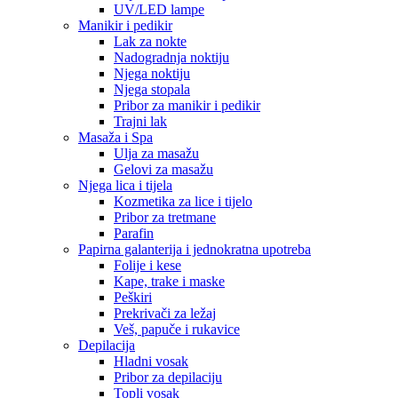
UV/LED lampe
Manikir i pedikir
Lak za nokte
Nadogradnja noktiju
Njega noktiju
Njega stopala
Pribor za manikir i pedikir
Trajni lak
Masaža i Spa
Ulja za masažu
Gelovi za masažu
Njega lica i tijela
Kozmetika za lice i tijelo
Pribor za tretmane
Parafin
Papirna galanterija i jednokratna upotreba
Folije i kese
Kape, trake i maske
Peškiri
Prekrivači za ležaj
Veš, papuče i rukavice
Depilacija
Hladni vosak
Pribor za depilaciju
Topli vosak