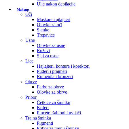
Ulje nakon depilacije
Makeup
Oči
Maskare i ajlajneri
Olovke za oči
Sjenke
Trepavice
Usne
Olovke za usne
Ruževi
Sjaj za usne
Lice
Hajlajteri, konture i korektori
Puderi i prajmeri
Rumenila i bronzeri
Obrve
Farbe za obrve
Olovke za obrve
Pribor
Četkice za šminku
Koferi
Pincete, šabloni i uvijači
Trajna šminka
Pigmenti
Pribor za trajnu šminku