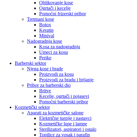
Oblikovanje kose
Ogrtači i kecelje
Pomoćni frizerski pribor
Tretmani kose
Botox
Keratin
Minival
Nadogradnja kose
Kosa za nadogradnju
Umeci za kosu
Perike
Barberski sektor
Njega kose i brade
Proizvodi za kosu
Proizvodi za bradu i brijanje
Pribor za barberski dio
Britve
Kecelje, ogrtači i pojasevi
Pomoćni barberski pribor
Kozmetički sektor
Aparati za kozmetičke salone
Električne turpije i nastavci
Kozmetičke lupe i lampe
Sterilizatori, aspiratori i ostalo
Topilice za vosak i parafin