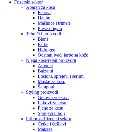
Frizerski sektor
Aparati za kosu
Fenovi
Haube
Mašinice i trimeri
Prese i figara
Tehnički proizvodi
Blanš
Farbe
Hidrogen
Odstranjivači farbe sa kože
Njega kose/retail proizvodi
Ampule
Balzami
Losioni, sprejevi i serumi
Maske za kosu
Šamponi
Styling proizvodi
Gelovi i voskovi
Lakovi za kosu
Pjene za kosu
Sprejevi u boji
Pribor za frizerski sektor
Četke i češljevi
Makaze