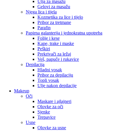
Ulja za masažu
Gelovi za masažu
Njega lica i tijela
Kozmetika za lice i tijelo
Pribor za tretmane
Parafin
Papirna galanterija i jednokratna upotreba
Folije i kese
Kape, trake i maske
Peškiri
Prekrivači za ležaj
Veš, papuče i rukavice
Depilacija
Hladni vosak
Pribor za depilaciju
Topli vosak
Ulje nakon depilacije
Makeup
Oči
Maskare i ajlajneri
Olovke za oči
Sjenke
Trepavice
Usne
Olovke za usne