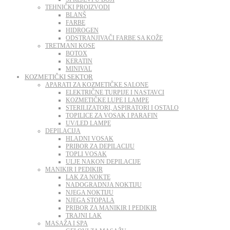
TEHNIČKI PROIZVODI
BLANŠ
FARBE
HIDROGEN
ODSTRANJIVAČI FARBE SA KOŽE
TRETMANI KOSE
BOTOX
KERATIN
MINIVAL
KOZMETIČKI SEKTOR
APARATI ZA KOZMETIČKE SALONE
ELEKTRIČNE TURPIJE I NASTAVCI
KOZMETIČKE LUPE I LAMPE
STERILIZATORI, ASPIRATORI I OSTALO
TOPILICE ZA VOSAK I PARAFIN
UV/LED LAMPE
DEPILACIJA
HLADNI VOSAK
PRIBOR ZA DEPILACIJU
TOPLI VOSAK
ULJE NAKON DEPILACIJE
MANIKIR I PEDIKIR
LAK ZA NOKTE
NADOGRADNJA NOKTIJU
NJEGA NOKTIJU
NJEGA STOPALA
PRIBOR ZA MANIKIR I PEDIKIR
TRAJNI LAK
MASAŽA I SPA