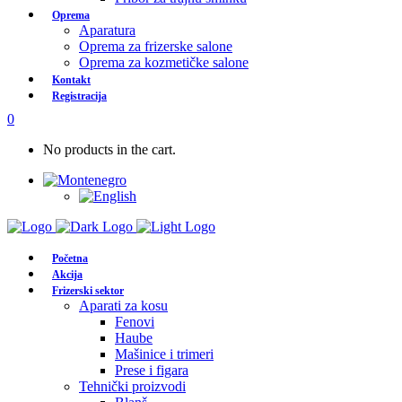
Oprema
Aparatura
Oprema za frizerske salone
Oprema za kozmetičke salone
Kontakt
Registracija
0
No products in the cart.
Početna
Akcija
Frizerski sektor
Aparati za kosu
Fenovi
Haube
Mašinice i trimeri
Prese i figara
Tehnički proizvodi