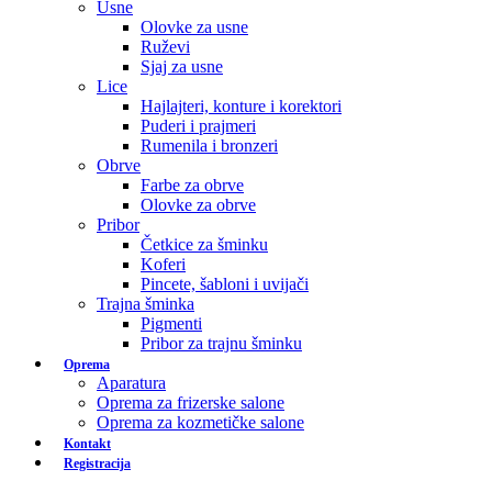
Usne
Olovke za usne
Ruževi
Sjaj za usne
Lice
Hajlajteri, konture i korektori
Puderi i prajmeri
Rumenila i bronzeri
Obrve
Farbe za obrve
Olovke za obrve
Pribor
Četkice za šminku
Koferi
Pincete, šabloni i uvijači
Trajna šminka
Pigmenti
Pribor za trajnu šminku
Oprema
Aparatura
Oprema za frizerske salone
Oprema za kozmetičke salone
Kontakt
Registracija