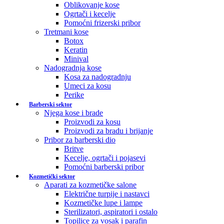
Oblikovanje kose
Ogrtači i kecelje
Pomoćni frizerski pribor
Tretmani kose
Botox
Keratin
Minival
Nadogradnja kose
Kosa za nadogradnju
Umeci za kosu
Perike
Barberski sektor
Njega kose i brade
Proizvodi za kosu
Proizvodi za bradu i brijanje
Pribor za barberski dio
Britve
Kecelje, ogrtači i pojasevi
Pomoćni barberski pribor
Kozmetički sektor
Aparati za kozmetičke salone
Električne turpije i nastavci
Kozmetičke lupe i lampe
Sterilizatori, aspiratori i ostalo
Topilice za vosak i parafin