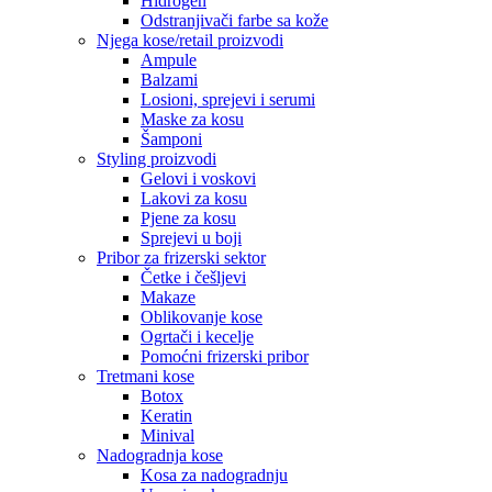
Hidrogen
Odstranjivači farbe sa kože
Njega kose/retail proizvodi
Ampule
Balzami
Losioni, sprejevi i serumi
Maske za kosu
Šamponi
Styling proizvodi
Gelovi i voskovi
Lakovi za kosu
Pjene za kosu
Sprejevi u boji
Pribor za frizerski sektor
Četke i češljevi
Makaze
Oblikovanje kose
Ogrtači i kecelje
Pomoćni frizerski pribor
Tretmani kose
Botox
Keratin
Minival
Nadogradnja kose
Kosa za nadogradnju