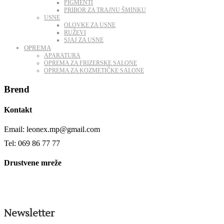
PIGMENTI
PRIBOR ZA TRAJNU ŠMINKU
USNE
OLOVKE ZA USNE
RUŽEVI
SJAJ ZA USNE
OPREMA
APARATURA
OPREMA ZA FRIZERSKE SALONE
OPREMA ZA KOZMETIČKE SALONE
Brend
Kontakt
Email: leonex.mp@gmail.com
Tel: 069 86 77 77
Drustvene mreže
Newsletter