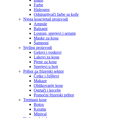
Blanš
Farbe
Hidrogen
Odstranjivači farbe sa kože
Njega kose/retail proizvodi
Ampule
Balzami
Losioni, sprejevi i serumi
Maske za kosu
Šamponi
Styling proizvodi
Gelovi i voskovi
Lakovi za kosu
Pjene za kosu
Sprejevi u boji
Pribor za frizerski sektor
Četke i češljevi
Makaze
Oblikovanje kose
Ogrtači i kecelje
Pomoćni frizerski pribor
Tretmani kose
Botox
Keratin
Minival