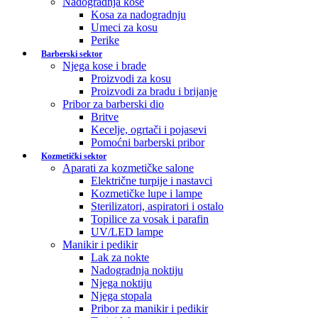
Nadogradnja kose
Kosa za nadogradnju
Umeci za kosu
Perike
Barberski sektor
Njega kose i brade
Proizvodi za kosu
Proizvodi za bradu i brijanje
Pribor za barberski dio
Britve
Kecelje, ogrtači i pojasevi
Pomoćni barberski pribor
Kozmetički sektor
Aparati za kozmetičke salone
Električne turpije i nastavci
Kozmetičke lupe i lampe
Sterilizatori, aspiratori i ostalo
Topilice za vosak i parafin
UV/LED lampe
Manikir i pedikir
Lak za nokte
Nadogradnja noktiju
Njega noktiju
Njega stopala
Pribor za manikir i pedikir