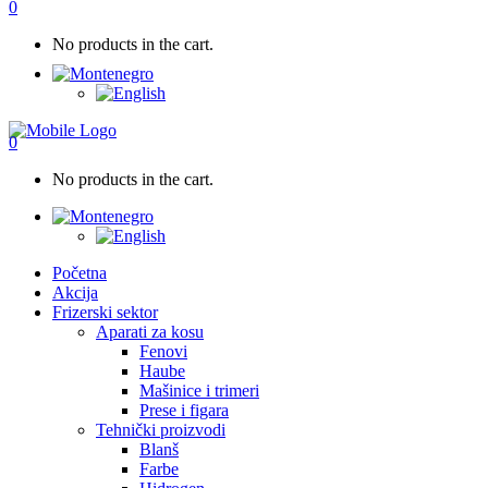
0
No products in the cart.
0
No products in the cart.
Početna
Akcija
Frizerski sektor
Aparati za kosu
Fenovi
Haube
Mašinice i trimeri
Prese i figara
Tehnički proizvodi
Blanš
Farbe