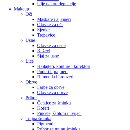
Ulje nakon depilacije
Makeup
Oči
Maskare i ajlajneri
Olovke za oči
Sjenke
Trepavice
Usne
Olovke za usne
Ruževi
Sjaj za usne
Lice
Hajlajteri, konture i korektori
Puderi i prajmeri
Rumenila i bronzeri
Obrve
Farbe za obrve
Olovke za obrve
Pribor
Četkice za šminku
Koferi
Pincete, šabloni i uvijači
Trajna šminka
Pigmenti
Pribor za trajnu šminku