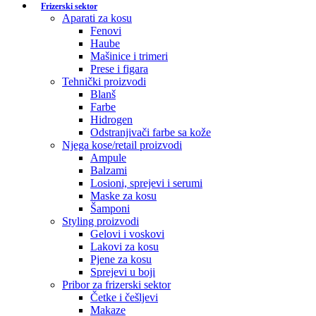
Frizerski sektor
Aparati za kosu
Fenovi
Haube
Mašinice i trimeri
Prese i figara
Tehnički proizvodi
Blanš
Farbe
Hidrogen
Odstranjivači farbe sa kože
Njega kose/retail proizvodi
Ampule
Balzami
Losioni, sprejevi i serumi
Maske za kosu
Šamponi
Styling proizvodi
Gelovi i voskovi
Lakovi za kosu
Pjene za kosu
Sprejevi u boji
Pribor za frizerski sektor
Četke i češljevi
Makaze