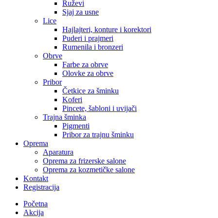
Ruževi
Sjaj za usne
Lice
Hajlajteri, konture i korektori
Puderi i prajmeri
Rumenila i bronzeri
Obrve
Farbe za obrve
Olovke za obrve
Pribor
Četkice za šminku
Koferi
Pincete, šabloni i uvijači
Trajna šminka
Pigmenti
Pribor za trajnu šminku
Oprema
Aparatura
Oprema za frizerske salone
Oprema za kozmetičke salone
Kontakt
Registracija
Početna
Akcija