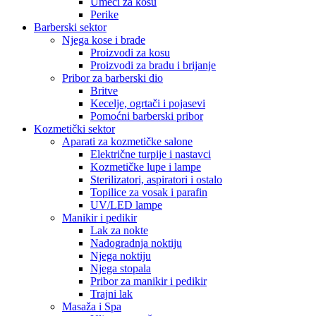
Umeci za kosu
Perike
Barberski sektor
Njega kose i brade
Proizvodi za kosu
Proizvodi za bradu i brijanje
Pribor za barberski dio
Britve
Kecelje, ogrtači i pojasevi
Pomoćni barberski pribor
Kozmetički sektor
Aparati za kozmetičke salone
Električne turpije i nastavci
Kozmetičke lupe i lampe
Sterilizatori, aspiratori i ostalo
Topilice za vosak i parafin
UV/LED lampe
Manikir i pedikir
Lak za nokte
Nadogradnja noktiju
Njega noktiju
Njega stopala
Pribor za manikir i pedikir
Trajni lak
Masaža i Spa