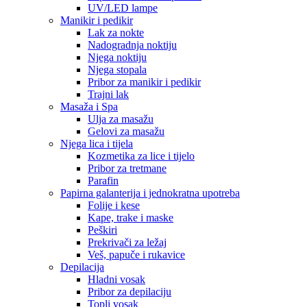
UV/LED lampe
Manikir i pedikir
Lak za nokte
Nadogradnja noktiju
Njega noktiju
Njega stopala
Pribor za manikir i pedikir
Trajni lak
Masaža i Spa
Ulja za masažu
Gelovi za masažu
Njega lica i tijela
Kozmetika za lice i tijelo
Pribor za tretmane
Parafin
Papirna galanterija i jednokratna upotreba
Folije i kese
Kape, trake i maske
Peškiri
Prekrivači za ležaj
Veš, papuče i rukavice
Depilacija
Hladni vosak
Pribor za depilaciju
Topli vosak