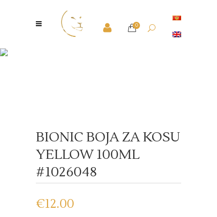
0
Shop
BIONIC BOJA ZA KOSU
YELLOW 100ML
#1026048
€
12.00