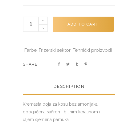
BIONIC
ADD TO CART
BOJA
ZA
KOSU
Farbe
Frizerski sektor
Tehnički proizvodi
,
,
YELLOW
100ML
SHARE
#1026048
quantity
DESCRIPTION
Kremasta boja za kosu bez amonijaka,
obogaćena safirom, biljnim keratinom i
uljem sjemena pamuka.