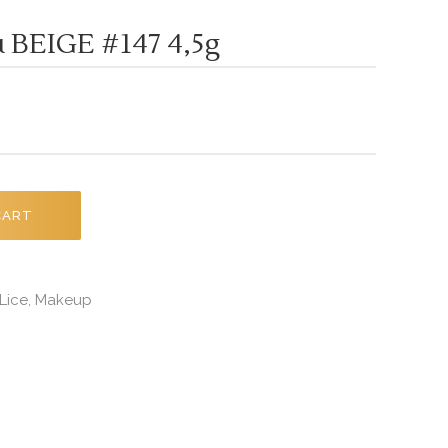
u BEIGE #147 4,5g
CART
Lice
Makeup
,