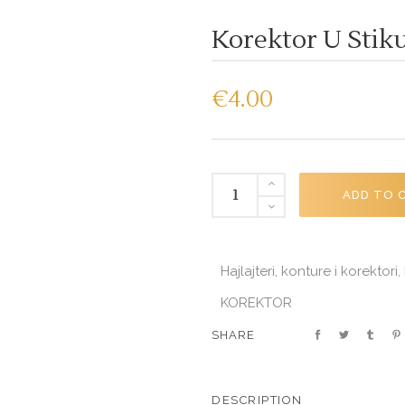
Korektor U Stik
€
4.00
Korektor
ADD TO 
u
stiku
BEIGE
Hajlajteri, konture i korektori
,
#147
4,5g
KOREKTOR
quantity
SHARE
DESCRIPTION