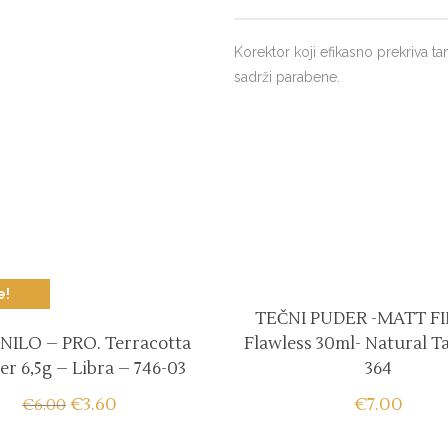
Korektor koji efikasno prekriva ta
sadrži parabene.
e!
TEČNI PUDER -MATT FI
ILO – PRO. Terracotta
Flawless 30ml- Natural Ta
er 6,5g – Libra – 746-03
364
€
3.60
€
7.00
€
6.00