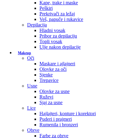
Kape, trake i maske
Peškiri
Prekrivači za ležaj
Veš, papuče i rukavice
Depilacija
Hladni vosak
Pribor za depilaciju
Topli vosak
Ulje nakon depilacije
Makeup
Oči
Maskare i ajlajneri
Olovke za oči
Sjenke
Trepavice
Usne
Olovke za usne
Ruževi
Sjaj za usne
Lice
Hajlajteri, konture i korektori
Puderi i prajmeri
Rumenila i bronzeri
Obrve
Farbe za obrve