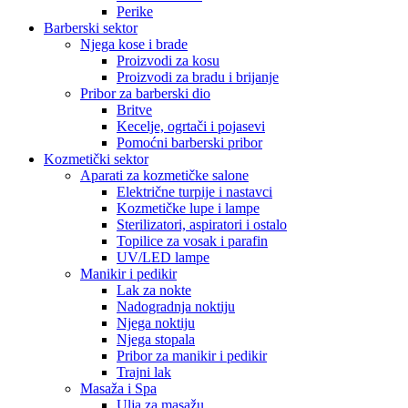
Perike
Barberski sektor
Njega kose i brade
Proizvodi za kosu
Proizvodi za bradu i brijanje
Pribor za barberski dio
Britve
Kecelje, ogrtači i pojasevi
Pomoćni barberski pribor
Kozmetički sektor
Aparati za kozmetičke salone
Električne turpije i nastavci
Kozmetičke lupe i lampe
Sterilizatori, aspiratori i ostalo
Topilice za vosak i parafin
UV/LED lampe
Manikir i pedikir
Lak za nokte
Nadogradnja noktiju
Njega noktiju
Njega stopala
Pribor za manikir i pedikir
Trajni lak
Masaža i Spa
Ulja za masažu