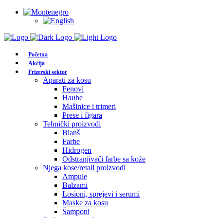
Početna
Akcija
Frizerski sektor
Aparati za kosu
Fenovi
Haube
Mašinice i trimeri
Prese i figara
Tehnički proizvodi
Blanš
Farbe
Hidrogen
Odstranjivači farbe sa kože
Njega kose/retail proizvodi
Ampule
Balzami
Losioni, sprejevi i serumi
Maske za kosu
Šamponi