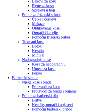
Lakovi za kosu
Pjene za kosu
Sprejevi u boji
Pribor za frizerski sektor
Četke i češljevi
Makaze
Oblikovanje kose
Ogrtači i kecelje
Pomoćni frizerski pribor
Tretmani kose
Botox
Keratin
Minival
Nadogradnja kose
Kosa za nadogradnju
Umeci za kosu
Perike
Barberski sektor
Njega kose i brade
Proizvodi za kosu
Proizvodi za bradu i brijanje
Pribor za barberski dio
Britve
Kecelje, ogrtači i pojasevi
Pomoćni barberski pribor