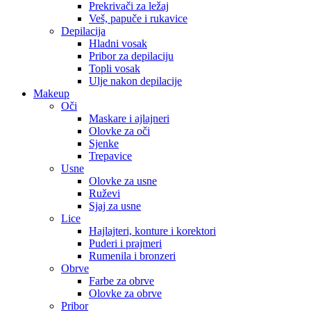
Prekrivači za ležaj
Veš, papuče i rukavice
Depilacija
Hladni vosak
Pribor za depilaciju
Topli vosak
Ulje nakon depilacije
Makeup
Oči
Maskare i ajlajneri
Olovke za oči
Sjenke
Trepavice
Usne
Olovke za usne
Ruževi
Sjaj za usne
Lice
Hajlajteri, konture i korektori
Puderi i prajmeri
Rumenila i bronzeri
Obrve
Farbe za obrve
Olovke za obrve
Pribor