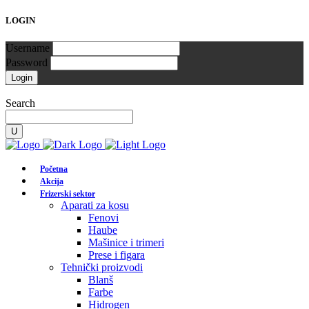
LOGIN
Username
Password
Search
Početna
Akcija
Frizerski sektor
Aparati za kosu
Fenovi
Haube
Mašinice i trimeri
Prese i figara
Tehnički proizvodi
Blanš
Farbe
Hidrogen