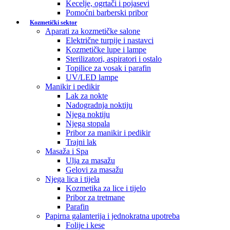
Kecelje, ogrtači i pojasevi
Pomoćni barberski pribor
Kozmetički sektor
Aparati za kozmetičke salone
Električne turpije i nastavci
Kozmetičke lupe i lampe
Sterilizatori, aspiratori i ostalo
Topilice za vosak i parafin
UV/LED lampe
Manikir i pedikir
Lak za nokte
Nadogradnja noktiju
Njega noktiju
Njega stopala
Pribor za manikir i pedikir
Trajni lak
Masaža i Spa
Ulja za masažu
Gelovi za masažu
Njega lica i tijela
Kozmetika za lice i tijelo
Pribor za tretmane
Parafin
Papirna galanterija i jednokratna upotreba
Folije i kese