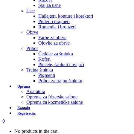
Sjaj za usne
Lice
Hajlajteri, konture i korektori
Puderi i prajmeri
Rumenila i bronzeri
Obrve
Farbe za obrve
Olovke za obrve
Pribor
Četkice za šminku
Koferi
Pincete, šabloni i uvijači
Trajna šminka
Pigmenti
Pribor za trajnu šminku
Oprema
Aparatura
Oprema za frizerske salone
Oprema za kozmetičke salone
Kontakt
Registracija
0
No products in the cart.