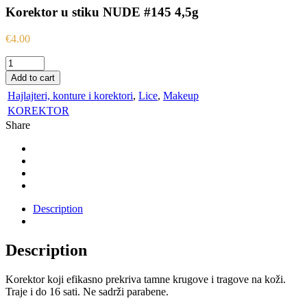
Korektor u stiku NUDE #145 4,5g
€
4.00
Korektor
u
Add to cart
stiku
Hajlajteri, konture i korektori
,
Lice
,
Makeup
NUDE
#145
KOREKTOR
4,5g
Share
quantity
Description
Description
Korektor koji efikasno prekriva tamne krugove i tragove na koži.
Traje i do 16 sati. Ne sadrži parabene.