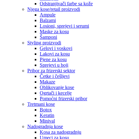
Odstranjivači farbe sa kože
Njega kose/retail proizvodi
Ampule
Balzami
Losioni, sprejevi i serumi
Maske za kosu
Šamponi
Styling proizvodi
Gelovi i voskovi
Lakovi za kosu
Pjene za kosu
Sprejevi u boji
Pribor za frizerski sektor
Četke i češljevi
Makaze
Oblikovanje kose
Ogrtači i kecelje
Pomoćni frizerski pribor
Tretmani kose
Botox
Keratin
Minival
Nadogradnja kose
Kosa za nadogradnju
Umeci za kosu