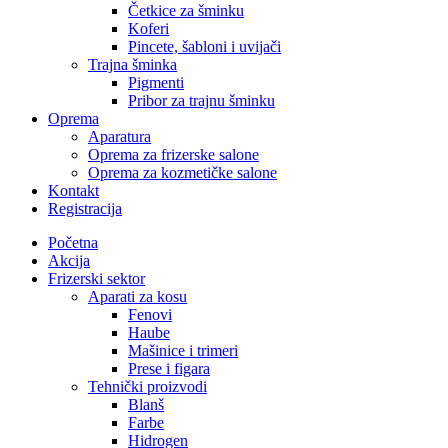
Četkice za šminku
Koferi
Pincete, šabloni i uvijači
Trajna šminka
Pigmenti
Pribor za trajnu šminku
Oprema
Aparatura
Oprema za frizerske salone
Oprema za kozmetičke salone
Kontakt
Registracija
Početna
Akcija
Frizerski sektor
Aparati za kosu
Fenovi
Haube
Mašinice i trimeri
Prese i figara
Tehnički proizvodi
Blanš
Farbe
Hidrogen