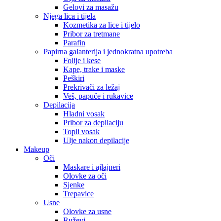
Gelovi za masažu
Njega lica i tijela
Kozmetika za lice i tijelo
Pribor za tretmane
Parafin
Papirna galanterija i jednokratna upotreba
Folije i kese
Kape, trake i maske
Peškiri
Prekrivači za ležaj
Veš, papuče i rukavice
Depilacija
Hladni vosak
Pribor za depilaciju
Topli vosak
Ulje nakon depilacije
Makeup
Oči
Maskare i ajlajneri
Olovke za oči
Sjenke
Trepavice
Usne
Olovke za usne
Ruževi