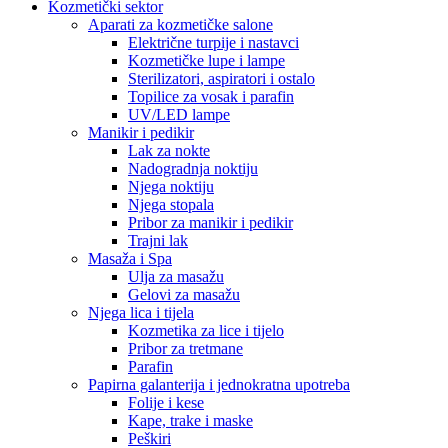
Kozmetički sektor
Aparati za kozmetičke salone
Električne turpije i nastavci
Kozmetičke lupe i lampe
Sterilizatori, aspiratori i ostalo
Topilice za vosak i parafin
UV/LED lampe
Manikir i pedikir
Lak za nokte
Nadogradnja noktiju
Njega noktiju
Njega stopala
Pribor za manikir i pedikir
Trajni lak
Masaža i Spa
Ulja za masažu
Gelovi za masažu
Njega lica i tijela
Kozmetika za lice i tijelo
Pribor za tretmane
Parafin
Papirna galanterija i jednokratna upotreba
Folije i kese
Kape, trake i maske
Peškiri