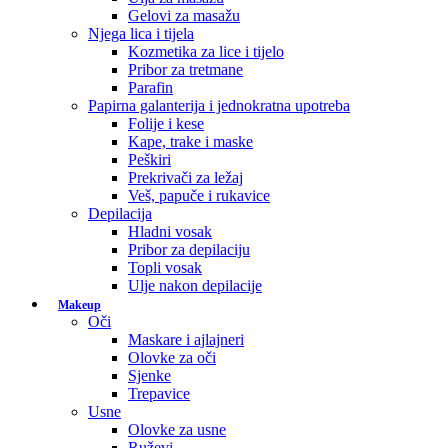
Gelovi za masažu
Njega lica i tijela
Kozmetika za lice i tijelo
Pribor za tretmane
Parafin
Papirna galanterija i jednokratna upotreba
Folije i kese
Kape, trake i maske
Peškiri
Prekrivači za ležaj
Veš, papuče i rukavice
Depilacija
Hladni vosak
Pribor za depilaciju
Topli vosak
Ulje nakon depilacije
Makeup
Oči
Maskare i ajlajneri
Olovke za oči
Sjenke
Trepavice
Usne
Olovke za usne
Ruževi