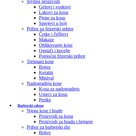
Styling proizvodi
Gelovi i voskovi
Lakovi za kosu
Pjene za kosu
Sprejevi u boji
Pribor za frizerski sektor
Četke i češljevi
Makaze
Oblikovanje kose
Ogrtači i kecelje
Pomoćni frizerski pribor
Tretmani kose
Botox
Keratin
Minival
Nadogradnja kose
Kosa za nadogradnju
Umeci za kosu
Perike
Barberski sektor
Njega kose i brade
Proizvodi za kosu
Proizvodi za bradu i brijanje
Pribor za barberski dio
Britve