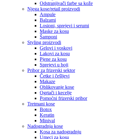
Odstranjivači farbe sa kože
Njega kose/retail proizvodi
Ampule
Balzami
Losioni, sprejevi i serumi
Maske za kosu
Šamponi
Styling proizvodi
Gelovi i voskovi
Lakovi za kosu
Pjene za kosu
Sprejevi u boji
Pribor za frizerski sektor
Četke i češljevi
Makaze
Oblikovanje kose
Ogrtači i kecelje
Pomoćni frizerski pribor
Tretmani kose
Botox
Keratin
Minival
Nadogradnja kose
Kosa za nadogradnju
Umeci za kosu