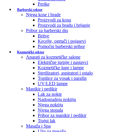
Perike
Barberski sektor
Njega kose i brade
Proizvodi za kosu
Proizvodi za bradu i brijanje
Pribor za barberski dio
Britve
Kecelje, ogrtači i pojasevi
Pomoćni barberski pribor
Kozmetički sektor
Aparati za kozmetičke salone
Električne turpije i nastavci
Kozmetičke lupe i lampe
Sterilizatori, aspiratori i ostalo
Topilice za vosak i parafin
UV/LED lampe
Manikir i pedikir
Lak za nokte
Nadogradnja noktiju
Njega noktiju
Njega stopala
Pribor za manikir i pedikir
Trajni lak
Masaža i Spa
Ulja za masažu