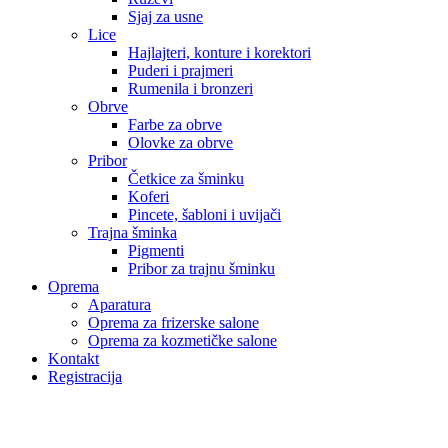
Sjaj za usne
Lice
Hajlajteri, konture i korektori
Puderi i prajmeri
Rumenila i bronzeri
Obrve
Farbe za obrve
Olovke za obrve
Pribor
Četkice za šminku
Koferi
Pincete, šabloni i uvijači
Trajna šminka
Pigmenti
Pribor za trajnu šminku
Oprema
Aparatura
Oprema za frizerske salone
Oprema za kozmetičke salone
Kontakt
Registracija