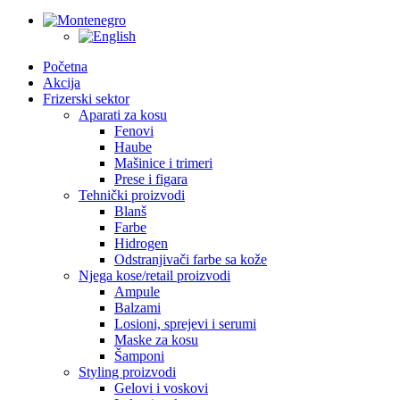
Početna
Akcija
Frizerski sektor
Aparati za kosu
Fenovi
Haube
Mašinice i trimeri
Prese i figara
Tehnički proizvodi
Blanš
Farbe
Hidrogen
Odstranjivači farbe sa kože
Njega kose/retail proizvodi
Ampule
Balzami
Losioni, sprejevi i serumi
Maske za kosu
Šamponi
Styling proizvodi
Gelovi i voskovi