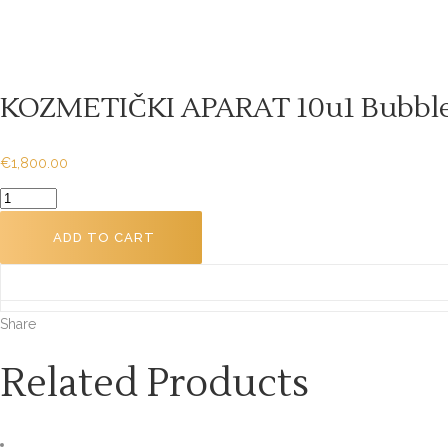
KOZMETIČKI APARAT 10u1 Bubbl
€
1,800.00
KOZMETIČKI
APARAT
ADD TO CART
10u1
Bubble
machine
G16-
Share
FBM001
Related Products
quantity