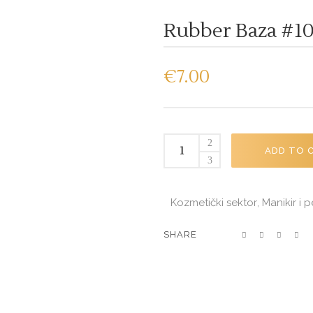
Rubber Baza #10
€
7.00
Rubber
ADD TO 
baza
#1040
(Extra
Kozmetički sektor
Manikir i p
,
Milky)
8ml
SHARE
quantity