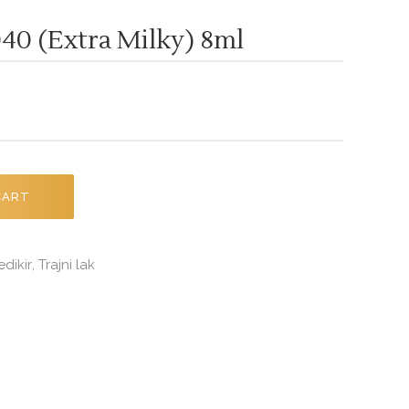
40 (Extra Milky) 8ml
CART
edikir
Trajni lak
,