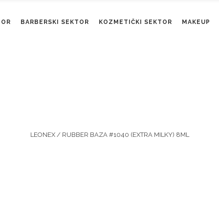
TOR
BARBERSKI SEKTOR
KOZMETIČKI SEKTOR
MAKEUP
Shop
LEONEX
/
RUBBER BAZA #1040 (EXTRA MILKY) 8ML