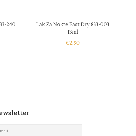
833-240
Lak Za Nokte Fast Dry 833-003
13ml
€
2.50
ewsletter