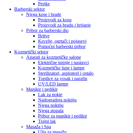
Perike
Barberski sektor
Njega kose i brade
Proizvodi za kosu
Proizvodi za bradu i brijanje
Pribor za barberski dio
Britve
Kecelje, ogrtači i pojasevi
Pomoćni barberski pribor
Kozmetički sektor
Aparati za kozmetičke salone
Električne turpije i nastavci
Kozmetičke lupe i lampe
Sterilizatori, aspiratori i ostalo
Topilice za vosak i parafin
UV/LED lampe
Manikir i pedikir
Lak za nokte
Nadogradnja noktiju
Njega noktiju
Njega stopala
Pribor za manikir i pedikir
Trajni lak
Masaža i Spa
Ulja za masažu