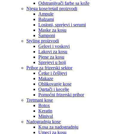
Odstranjivači farbe sa kože
Njega kose/retail proizvodi
Ampule
Balzami
Losioni, sprejevi i serumi
Maske za kosu
Šamponi
Styling proizvodi
Gelovi i voskovi
Lakovi za kosu
Pjene za kosu
Sprejevi u boji
Pribor za frizerski sektor
Četke i češljevi
Makaze
Oblikovanje kose
Ogrtači i kecelje
Pomoćni frizerski pribor
Tretmani kose
Botox
Keratin
Minival
Nadogradnja kose
Kosa za nadogradnju
Umeci za kosu