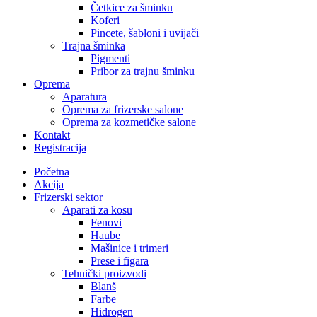
Četkice za šminku
Koferi
Pincete, šabloni i uvijači
Trajna šminka
Pigmenti
Pribor za trajnu šminku
Oprema
Aparatura
Oprema za frizerske salone
Oprema za kozmetičke salone
Kontakt
Registracija
Početna
Akcija
Frizerski sektor
Aparati za kosu
Fenovi
Haube
Mašinice i trimeri
Prese i figara
Tehnički proizvodi
Blanš
Farbe
Hidrogen