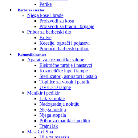
Perike
Barberski sektor
Njega kose i brade
Proizvodi za kosu
Proizvodi za bradu i brijanje
Pribor za barberski dio
Britve
Kecelje, ogrtači i pojasevi
Pomoćni barberski pribor
Kozmetički sektor
Aparati za kozmetičke salone
Električne turpije i nastavci
Kozmetičke lupe i lampe
Sterilizatori, aspiratori i ostalo
Topilice za vosak i parafin
UV/LED lampe
Manikir i pedikir
Lak za nokte
Nadogradnja noktiju
Njega noktiju
Njega stopala
Pribor za manikir i pedikir
Trajni lak
Masaža i Spa
Ulja za masažu