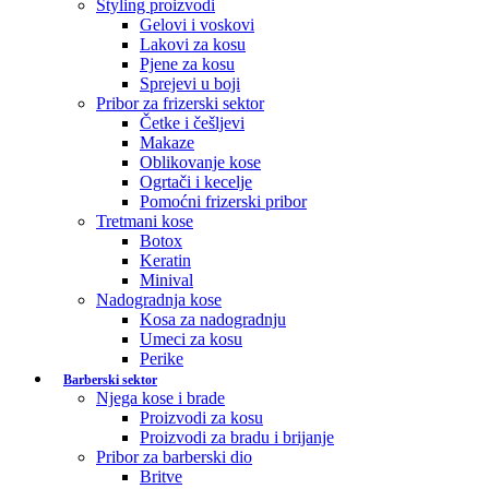
Styling proizvodi
Gelovi i voskovi
Lakovi za kosu
Pjene za kosu
Sprejevi u boji
Pribor za frizerski sektor
Četke i češljevi
Makaze
Oblikovanje kose
Ogrtači i kecelje
Pomoćni frizerski pribor
Tretmani kose
Botox
Keratin
Minival
Nadogradnja kose
Kosa za nadogradnju
Umeci za kosu
Perike
Barberski sektor
Njega kose i brade
Proizvodi za kosu
Proizvodi za bradu i brijanje
Pribor za barberski dio
Britve