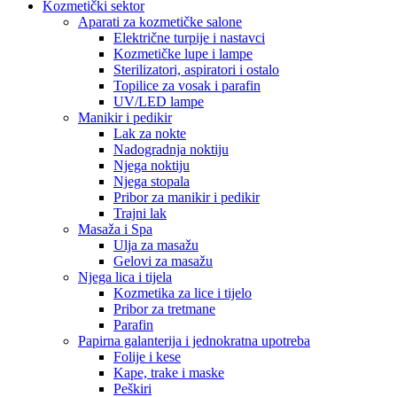
Kozmetički sektor
Aparati za kozmetičke salone
Električne turpije i nastavci
Kozmetičke lupe i lampe
Sterilizatori, aspiratori i ostalo
Topilice za vosak i parafin
UV/LED lampe
Manikir i pedikir
Lak za nokte
Nadogradnja noktiju
Njega noktiju
Njega stopala
Pribor za manikir i pedikir
Trajni lak
Masaža i Spa
Ulja za masažu
Gelovi za masažu
Njega lica i tijela
Kozmetika za lice i tijelo
Pribor za tretmane
Parafin
Papirna galanterija i jednokratna upotreba
Folije i kese
Kape, trake i maske
Peškiri