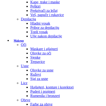
Kape, trake i maske
Peškiri
Prekrivači za ležaj
Veš, papuče i rukavice
Depilacija
Hladni vosak
Pribor za depilaciju
Topli vosak
Ulje nakon depilacije
Makeup
Oči
Maskare i ajlajneri
Olovke za oči
Sjenke
Trepavice
Usne
Olovke za usne
Ruževi
Sjaj za usne
Lice
Hajlajteri, konture i korektori
Puderi i prajmeri
Rumenila i bronzeri
Obrve
Farbe za obrve