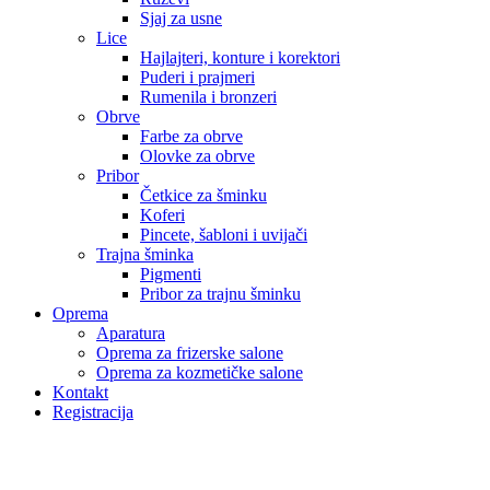
Sjaj za usne
Lice
Hajlajteri, konture i korektori
Puderi i prajmeri
Rumenila i bronzeri
Obrve
Farbe za obrve
Olovke za obrve
Pribor
Četkice za šminku
Koferi
Pincete, šabloni i uvijači
Trajna šminka
Pigmenti
Pribor za trajnu šminku
Oprema
Aparatura
Oprema za frizerske salone
Oprema za kozmetičke salone
Kontakt
Registracija