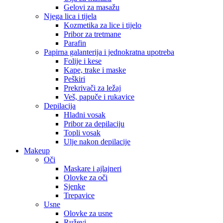
Gelovi za masažu
Njega lica i tijela
Kozmetika za lice i tijelo
Pribor za tretmane
Parafin
Papirna galanterija i jednokratna upotreba
Folije i kese
Kape, trake i maske
Peškiri
Prekrivači za ležaj
Veš, papuče i rukavice
Depilacija
Hladni vosak
Pribor za depilaciju
Topli vosak
Ulje nakon depilacije
Makeup
Oči
Maskare i ajlajneri
Olovke za oči
Sjenke
Trepavice
Usne
Olovke za usne
Ruževi