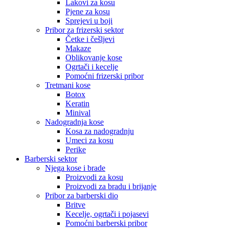
Lakovi za kosu
Pjene za kosu
Sprejevi u boji
Pribor za frizerski sektor
Četke i češljevi
Makaze
Oblikovanje kose
Ogrtači i kecelje
Pomoćni frizerski pribor
Tretmani kose
Botox
Keratin
Minival
Nadogradnja kose
Kosa za nadogradnju
Umeci za kosu
Perike
Barberski sektor
Njega kose i brade
Proizvodi za kosu
Proizvodi za bradu i brijanje
Pribor za barberski dio
Britve
Kecelje, ogrtači i pojasevi
Pomoćni barberski pribor