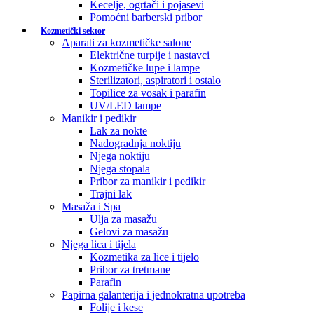
Kecelje, ogrtači i pojasevi
Pomoćni barberski pribor
Kozmetički sektor
Aparati za kozmetičke salone
Električne turpije i nastavci
Kozmetičke lupe i lampe
Sterilizatori, aspiratori i ostalo
Topilice za vosak i parafin
UV/LED lampe
Manikir i pedikir
Lak za nokte
Nadogradnja noktiju
Njega noktiju
Njega stopala
Pribor za manikir i pedikir
Trajni lak
Masaža i Spa
Ulja za masažu
Gelovi za masažu
Njega lica i tijela
Kozmetika za lice i tijelo
Pribor za tretmane
Parafin
Papirna galanterija i jednokratna upotreba
Folije i kese