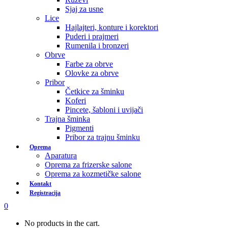
Sjaj za usne
Lice
Hajlajteri, konture i korektori
Puderi i prajmeri
Rumenila i bronzeri
Obrve
Farbe za obrve
Olovke za obrve
Pribor
Četkice za šminku
Koferi
Pincete, šabloni i uvijači
Trajna šminka
Pigmenti
Pribor za trajnu šminku
Oprema
Aparatura
Oprema za frizerske salone
Oprema za kozmetičke salone
Kontakt
Registracija
0
No products in the cart.