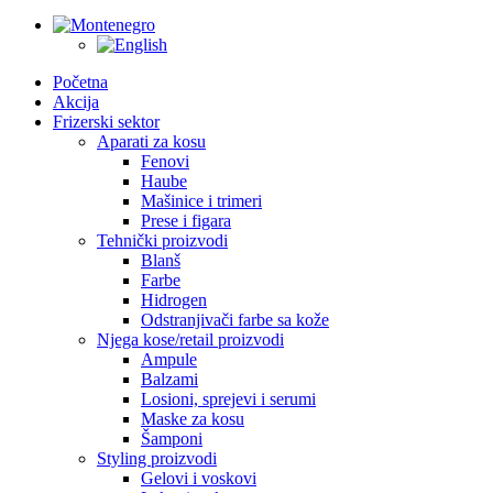
Početna
Akcija
Frizerski sektor
Aparati za kosu
Fenovi
Haube
Mašinice i trimeri
Prese i figara
Tehnički proizvodi
Blanš
Farbe
Hidrogen
Odstranjivači farbe sa kože
Njega kose/retail proizvodi
Ampule
Balzami
Losioni, sprejevi i serumi
Maske za kosu
Šamponi
Styling proizvodi
Gelovi i voskovi