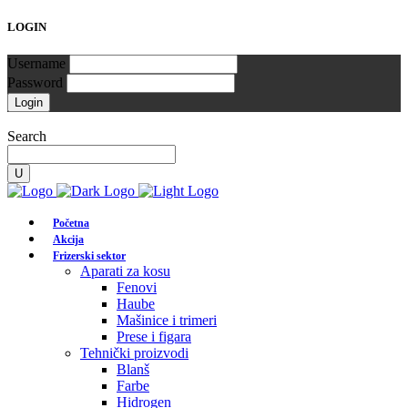
LOGIN
Username
Password
Search
Početna
Akcija
Frizerski sektor
Aparati za kosu
Fenovi
Haube
Mašinice i trimeri
Prese i figara
Tehnički proizvodi
Blanš
Farbe
Hidrogen