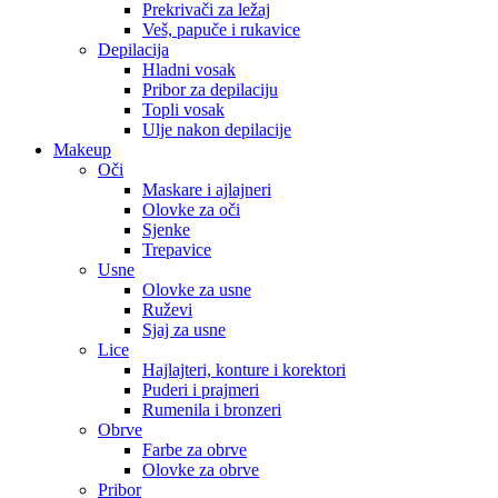
Prekrivači za ležaj
Veš, papuče i rukavice
Depilacija
Hladni vosak
Pribor za depilaciju
Topli vosak
Ulje nakon depilacije
Makeup
Oči
Maskare i ajlajneri
Olovke za oči
Sjenke
Trepavice
Usne
Olovke za usne
Ruževi
Sjaj za usne
Lice
Hajlajteri, konture i korektori
Puderi i prajmeri
Rumenila i bronzeri
Obrve
Farbe za obrve
Olovke za obrve
Pribor