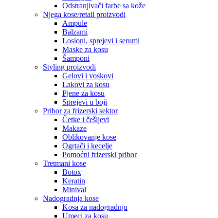
Odstranjivači farbe sa kože
Njega kose/retail proizvodi
Ampule
Balzami
Losioni, sprejevi i serumi
Maske za kosu
Šamponi
Styling proizvodi
Gelovi i voskovi
Lakovi za kosu
Pjene za kosu
Sprejevi u boji
Pribor za frizerski sektor
Četke i češljevi
Makaze
Oblikovanje kose
Ogrtači i kecelje
Pomoćni frizerski pribor
Tretmani kose
Botox
Keratin
Minival
Nadogradnja kose
Kosa za nadogradnju
Umeci za kosu