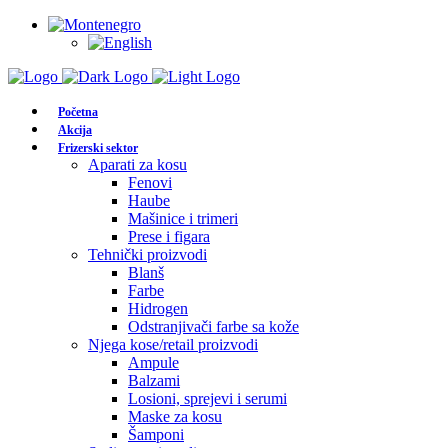
Početna
Akcija
Frizerski sektor
Aparati za kosu
Fenovi
Haube
Mašinice i trimeri
Prese i figara
Tehnički proizvodi
Blanš
Farbe
Hidrogen
Odstranjivači farbe sa kože
Njega kose/retail proizvodi
Ampule
Balzami
Losioni, sprejevi i serumi
Maske za kosu
Šamponi