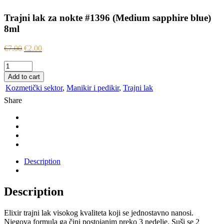
Trajni lak za nokte #1396 (Medium sapphire blue)
8ml
€
7.00
€
2.00
Trajni
lak
Add to cart
za
Kozmetički sektor
,
Manikir i pedikir
,
Trajni lak
nokte
Share
#1396
(Medium
sapphire
blue)
8ml
quantity
Description
Description
Elixir trajni lak visokog kvaliteta koji se jednostavno nanosi.
Njegova formula ga čini postojanim preko 3 nedelje. Suši se 2