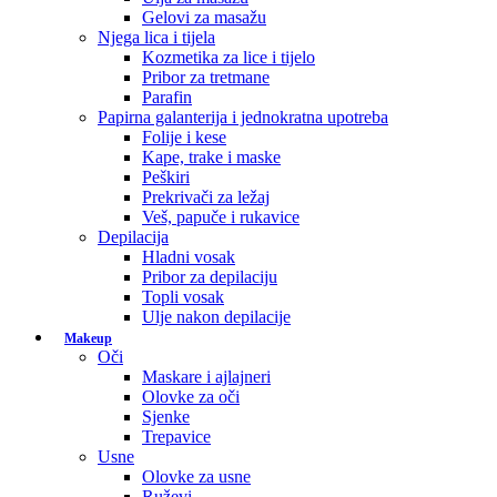
Gelovi za masažu
Njega lica i tijela
Kozmetika za lice i tijelo
Pribor za tretmane
Parafin
Papirna galanterija i jednokratna upotreba
Folije i kese
Kape, trake i maske
Peškiri
Prekrivači za ležaj
Veš, papuče i rukavice
Depilacija
Hladni vosak
Pribor za depilaciju
Topli vosak
Ulje nakon depilacije
Makeup
Oči
Maskare i ajlajneri
Olovke za oči
Sjenke
Trepavice
Usne
Olovke za usne
Ruževi