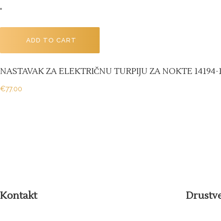
ADD TO CART
NASTAVAK ZA ELEKTRIČNU TURPIJU ZA NOKTE 14194-14
€
77.00
Kontakt
Drustv