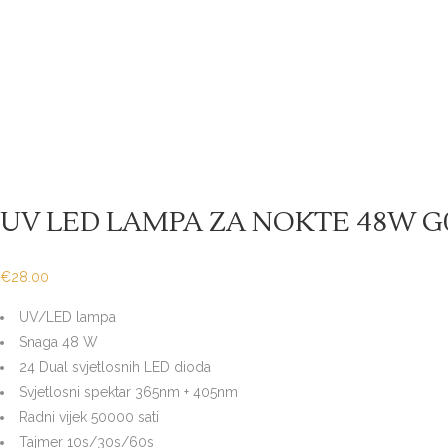
Sold
UV LED LAMPA ZA NOKTE 48W G
€
28.00
UV/LED lampa
Snaga 48 W
24 Dual svjetlosnih LED dioda
Svjetlosni spektar 365nm + 405nm
Radni vijek 50000 sati
Tajmer 10s/30s/60s