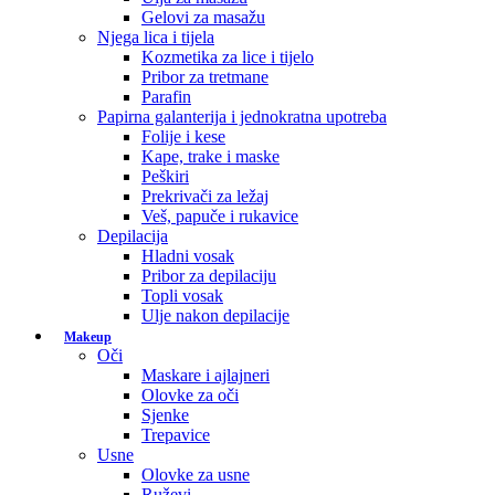
Gelovi za masažu
Njega lica i tijela
Kozmetika za lice i tijelo
Pribor za tretmane
Parafin
Papirna galanterija i jednokratna upotreba
Folije i kese
Kape, trake i maske
Peškiri
Prekrivači za ležaj
Veš, papuče i rukavice
Depilacija
Hladni vosak
Pribor za depilaciju
Topli vosak
Ulje nakon depilacije
Makeup
Oči
Maskare i ajlajneri
Olovke za oči
Sjenke
Trepavice
Usne
Olovke za usne
Ruževi