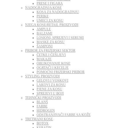
PRESE I FIGARA
NADOGRADNJA KOSE
KOSA ZA NADOGRADNJU
PERIKE
UMECI ZA KOSU
NJEGA KOSE/RETAIL PROIZVODI
AMPULE
BALZAMI
LOSIONI, SPREJEVI I SERUMI
MASKE ZA KOSU
ŠAMPONI
PRIBOR ZA FRIZERSKI SEKTOR
ČETKE I ČEŠLJEVI
MAKAZE
OBLIKOVANJE KOSE
OGRTAČI I KECELJE
POMOĆNI FRIZERSKI PRIBOR
STYLING PROIZVODI
GELOVI I VOSKOVI
LAKOVI ZA KOSU
PJENE ZA KOSU
SPREJEVI U BOJI
TEHNIČKI PROIZVODI
BLANŠ
FARBE
HIDROGEN
ODSTRANJIVAČI FARBE SA KOŽE
TRETMANI KOSE
BOTOX
KERATIN