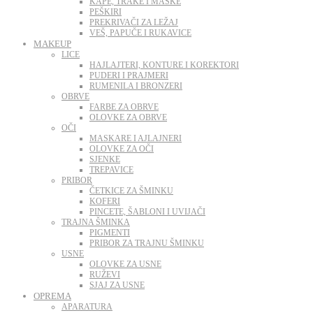
KAPE, TRAKE I MASKE
PEŠKIRI
PREKRIVAČI ZA LEŽAJ
VEŠ, PAPUČE I RUKAVICE
MAKEUP
LICE
HAJLAJTERI, KONTURE I KOREKTORI
PUDERI I PRAJMERI
RUMENILA I BRONZERI
OBRVE
FARBE ZA OBRVE
OLOVKE ZA OBRVE
OČI
MASKARE I AJLAJNERI
OLOVKE ZA OČI
SJENKE
TREPAVICE
PRIBOR
ČETKICE ZA ŠMINKU
KOFERI
PINCETE, ŠABLONI I UVIJAČI
TRAJNA ŠMINKA
PIGMENTI
PRIBOR ZA TRAJNU ŠMINKU
USNE
OLOVKE ZA USNE
RUŽEVI
SJAJ ZA USNE
OPREMA
APARATURA