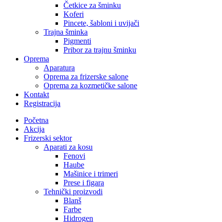
Četkice za šminku
Koferi
Pincete, šabloni i uvijači
Trajna šminka
Pigmenti
Pribor za trajnu šminku
Oprema
Aparatura
Oprema za frizerske salone
Oprema za kozmetičke salone
Kontakt
Registracija
Početna
Akcija
Frizerski sektor
Aparati za kosu
Fenovi
Haube
Mašinice i trimeri
Prese i figara
Tehnički proizvodi
Blanš
Farbe
Hidrogen