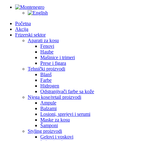
Početna
Akcija
Frizerski sektor
Aparati za kosu
Fenovi
Haube
Mašinice i trimeri
Prese i figara
Tehnički proizvodi
Blanš
Farbe
Hidrogen
Odstranjivači farbe sa kože
Njega kose/retail proizvodi
Ampule
Balzami
Losioni, sprejevi i serumi
Maske za kosu
Šamponi
Styling proizvodi
Gelovi i voskovi