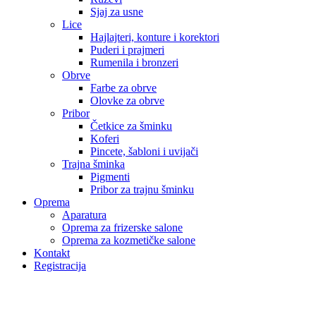
Sjaj za usne
Lice
Hajlajteri, konture i korektori
Puderi i prajmeri
Rumenila i bronzeri
Obrve
Farbe za obrve
Olovke za obrve
Pribor
Četkice za šminku
Koferi
Pincete, šabloni i uvijači
Trajna šminka
Pigmenti
Pribor za trajnu šminku
Oprema
Aparatura
Oprema za frizerske salone
Oprema za kozmetičke salone
Kontakt
Registracija