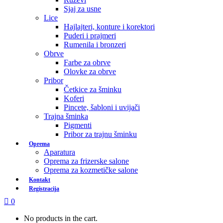
Sjaj za usne
Lice
Hajlajteri, konture i korektori
Puderi i prajmeri
Rumenila i bronzeri
Obrve
Farbe za obrve
Olovke za obrve
Pribor
Četkice za šminku
Koferi
Pincete, šabloni i uvijači
Trajna šminka
Pigmenti
Pribor za trajnu šminku
Oprema
Aparatura
Oprema za frizerske salone
Oprema za kozmetičke salone
Kontakt
Registracija
0
No products in the cart.