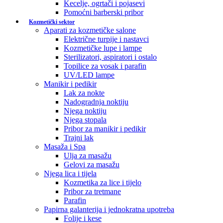
Kecelje, ogrtači i pojasevi
Pomoćni barberski pribor
Kozmetički sektor
Aparati za kozmetičke salone
Električne turpije i nastavci
Kozmetičke lupe i lampe
Sterilizatori, aspiratori i ostalo
Topilice za vosak i parafin
UV/LED lampe
Manikir i pedikir
Lak za nokte
Nadogradnja noktiju
Njega noktiju
Njega stopala
Pribor za manikir i pedikir
Trajni lak
Masaža i Spa
Ulja za masažu
Gelovi za masažu
Njega lica i tijela
Kozmetika za lice i tijelo
Pribor za tretmane
Parafin
Papirna galanterija i jednokratna upotreba
Folije i kese