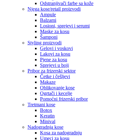
Odstranjivači farbe sa kože
Njega kose/retail proizvodi
Ampule
Balzami
Losioni, sprejevi i serumi
Maske za kosu
Šamponi
Styling proizvodi
Gelovi i voskovi
Lakovi za kosu
Pjene za kosu
Sprejevi u boji
Pribor za frizerski sektor
Četke i češljevi
Makaze
Oblikovanje kose
Ogrtači i kecelje
Pomoćni frizerski pribor
Tretmani kose
Botox
Keratin
Minival
Nadogradnja kose
Kosa za nadogradnju
Umeci za kosu