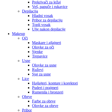
Prekrivači za ležaj
Veš, papuče i rukavice
Depilacija
Hladni vosak
Pribor za depilaciju
Topli vosak
Ulje nakon depilacije
Makeup
Oči
Maskare i ajlajneri
Olovke za oči
Sjenke
Trepavice
Usne
Olovke za usne
Ruževi
Sjaj za usne
Lice
Hajlajteri, konture i korektori
Puderi i prajmeri
Rumenila i bronzeri
Obrve
Farbe za obrve
Olovke za obrve
Pribor