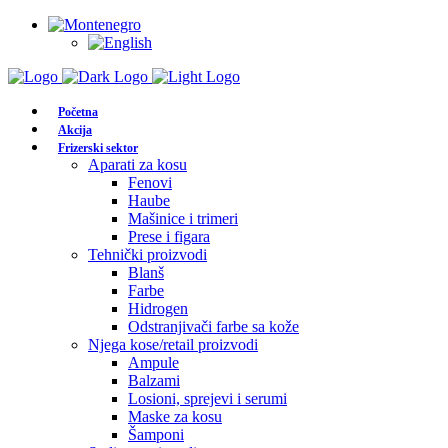
Početna
Akcija
Frizerski sektor
Aparati za kosu
Fenovi
Haube
Mašinice i trimeri
Prese i figara
Tehnički proizvodi
Blanš
Farbe
Hidrogen
Odstranjivači farbe sa kože
Njega kose/retail proizvodi
Ampule
Balzami
Losioni, sprejevi i serumi
Maske za kosu
Šamponi