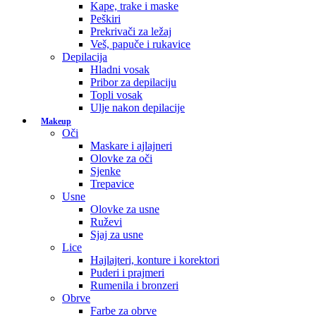
Kape, trake i maske
Peškiri
Prekrivači za ležaj
Veš, papuče i rukavice
Depilacija
Hladni vosak
Pribor za depilaciju
Topli vosak
Ulje nakon depilacije
Makeup
Oči
Maskare i ajlajneri
Olovke za oči
Sjenke
Trepavice
Usne
Olovke za usne
Ruževi
Sjaj za usne
Lice
Hajlajteri, konture i korektori
Puderi i prajmeri
Rumenila i bronzeri
Obrve
Farbe za obrve