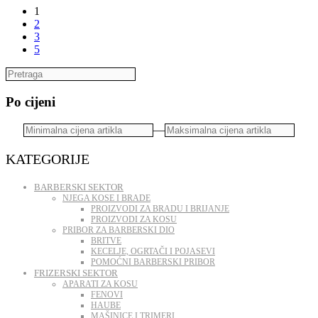
1
2
3
5
Po cijeni
—
KATEGORIJE
BARBERSKI SEKTOR
NJEGA KOSE I BRADE
PROIZVODI ZA BRADU I BRIJANJE
PROIZVODI ZA KOSU
PRIBOR ZA BARBERSKI DIO
BRITVE
KECELJE, OGRTAČI I POJASEVI
POMOĆNI BARBERSKI PRIBOR
FRIZERSKI SEKTOR
APARATI ZA KOSU
FENOVI
HAUBE
MAŠINICE I TRIMERI