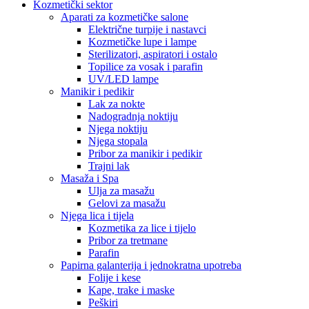
Kozmetički sektor
Aparati za kozmetičke salone
Električne turpije i nastavci
Kozmetičke lupe i lampe
Sterilizatori, aspiratori i ostalo
Topilice za vosak i parafin
UV/LED lampe
Manikir i pedikir
Lak za nokte
Nadogradnja noktiju
Njega noktiju
Njega stopala
Pribor za manikir i pedikir
Trajni lak
Masaža i Spa
Ulja za masažu
Gelovi za masažu
Njega lica i tijela
Kozmetika za lice i tijelo
Pribor za tretmane
Parafin
Papirna galanterija i jednokratna upotreba
Folije i kese
Kape, trake i maske
Peškiri