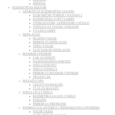
MINIVAL
KOZMETIČKI SEKTOR
APARATI ZA KOZMETIČKE SALONE
ELEKTRIČNE TURPIJE I NASTAVCI
KOZMETIČKE LUPE I LAMPE
STERILIZATORI, ASPIRATORI I OSTALO
TOPILICE ZA VOSAK I PARAFIN
UV/LED LAMPE
DEPILACIJA
HLADNI VOSAK
PRIBOR ZA DEPILACIJU
TOPLI VOSAK
ULJE NAKON DEPILACIJE
MANIKIR I PEDIKIR
LAK ZA NOKTE
NADOGRADNJA NOKTIJU
NJEGA NOKTIJU
NJEGA STOPALA
PRIBOR ZA MANIKIR I PEDIKIR
TRAJNI LAK
MASAŽA I SPA
GELOVI ZA MASAŽU
ULJA ZA MASAŽU
NJEGA LICA I TIJELA
KOZMETIKA ZA LICE I TIJELO
PARAFIN
PRIBOR ZA TRETMANE
PAPIRNA GALANTERIJA I JEDNOKRATNA UPOTREBA
FOLIJE I KESE