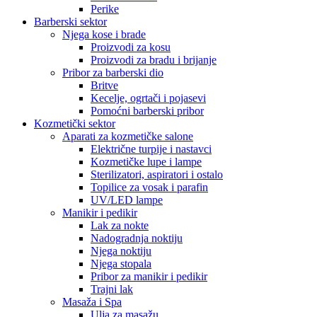
Perike
Barberski sektor
Njega kose i brade
Proizvodi za kosu
Proizvodi za bradu i brijanje
Pribor za barberski dio
Britve
Kecelje, ogrtači i pojasevi
Pomoćni barberski pribor
Kozmetički sektor
Aparati za kozmetičke salone
Električne turpije i nastavci
Kozmetičke lupe i lampe
Sterilizatori, aspiratori i ostalo
Topilice za vosak i parafin
UV/LED lampe
Manikir i pedikir
Lak za nokte
Nadogradnja noktiju
Njega noktiju
Njega stopala
Pribor za manikir i pedikir
Trajni lak
Masaža i Spa
Ulja za masažu