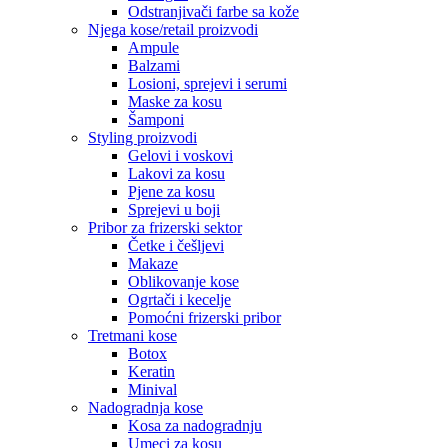
Odstranjivači farbe sa kože
Njega kose/retail proizvodi
Ampule
Balzami
Losioni, sprejevi i serumi
Maske za kosu
Šamponi
Styling proizvodi
Gelovi i voskovi
Lakovi za kosu
Pjene za kosu
Sprejevi u boji
Pribor za frizerski sektor
Četke i češljevi
Makaze
Oblikovanje kose
Ogrtači i kecelje
Pomoćni frizerski pribor
Tretmani kose
Botox
Keratin
Minival
Nadogradnja kose
Kosa za nadogradnju
Umeci za kosu