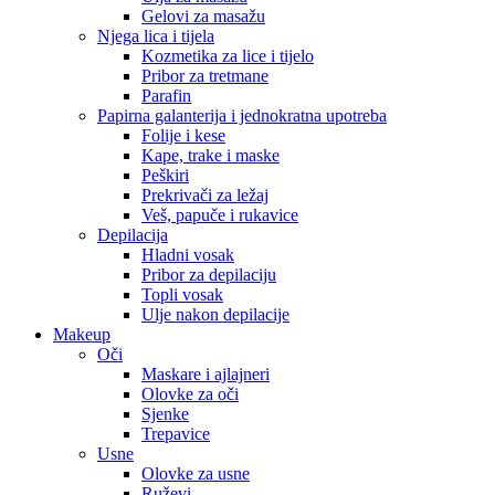
Gelovi za masažu
Njega lica i tijela
Kozmetika za lice i tijelo
Pribor za tretmane
Parafin
Papirna galanterija i jednokratna upotreba
Folije i kese
Kape, trake i maske
Peškiri
Prekrivači za ležaj
Veš, papuče i rukavice
Depilacija
Hladni vosak
Pribor za depilaciju
Topli vosak
Ulje nakon depilacije
Makeup
Oči
Maskare i ajlajneri
Olovke za oči
Sjenke
Trepavice
Usne
Olovke za usne
Ruževi