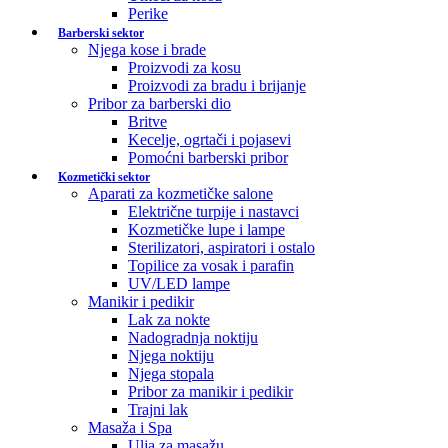
Perike
Barberski sektor
Njega kose i brade
Proizvodi za kosu
Proizvodi za bradu i brijanje
Pribor za barberski dio
Britve
Kecelje, ogrtači i pojasevi
Pomoćni barberski pribor
Kozmetički sektor
Aparati za kozmetičke salone
Električne turpije i nastavci
Kozmetičke lupe i lampe
Sterilizatori, aspiratori i ostalo
Topilice za vosak i parafin
UV/LED lampe
Manikir i pedikir
Lak za nokte
Nadogradnja noktiju
Njega noktiju
Njega stopala
Pribor za manikir i pedikir
Trajni lak
Masaža i Spa
Ulja za masažu