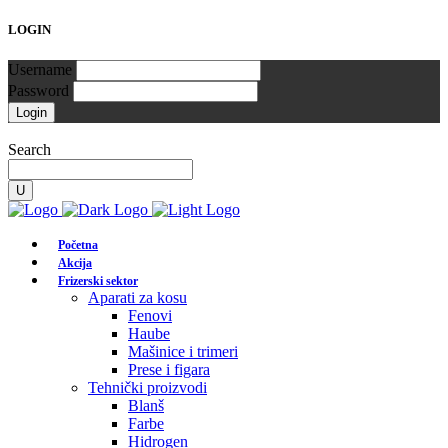
LOGIN
Username
Password
Search
Početna
Akcija
Frizerski sektor
Aparati za kosu
Fenovi
Haube
Mašinice i trimeri
Prese i figara
Tehnički proizvodi
Blanš
Farbe
Hidrogen