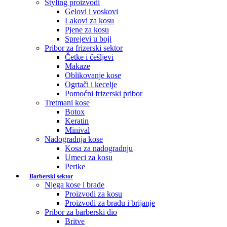
Styling proizvodi
Gelovi i voskovi
Lakovi za kosu
Pjene za kosu
Sprejevi u boji
Pribor za frizerski sektor
Četke i češljevi
Makaze
Oblikovanje kose
Ogrtači i kecelje
Pomoćni frizerski pribor
Tretmani kose
Botox
Keratin
Minival
Nadogradnja kose
Kosa za nadogradnju
Umeci za kosu
Perike
Barberski sektor
Njega kose i brade
Proizvodi za kosu
Proizvodi za bradu i brijanje
Pribor za barberski dio
Britve