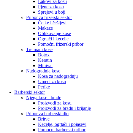
Lakovi za kosu
Pjene za kosu
Sprejevi u boji
Pribor za frizerski sektor
Četke i češljevi
Makaze
Oblikovanje kose
Ogrtači i kecelje
Pomoćni frizerski pribor
Tretmani kose
Botox
Keratin
Minival
Nadogradnja kose
Kosa za nadogradnju
Umeci za kosu
Perike
Barberski sektor
Njega kose i brade
Proizvodi za kosu
Proizvodi za bradu i brijanje
Pribor za barberski dio
Britve
Kecelje, ogrtači i pojasevi
Pomoćni barberski pribor