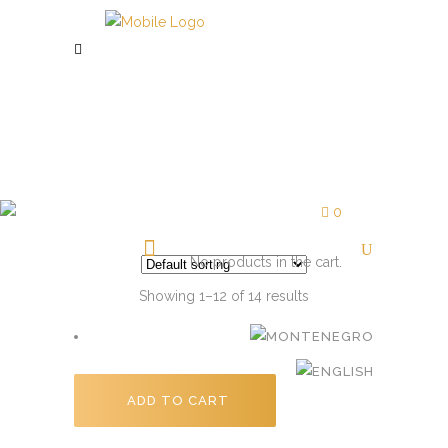
Maskare I Ajlajneri
0
No products in the cart.
Showing 1–12 of 14 results
ADD TO CART