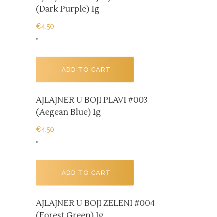
(dark Purple) 1g
€
4.50
ADD TO CART
AJLAJNER U BOJI PLAVI #003
(aegean Blue) 1g
€
4.50
ADD TO CART
AJLAJNER U BOJI ZELENI #004
(forest Green) 1g