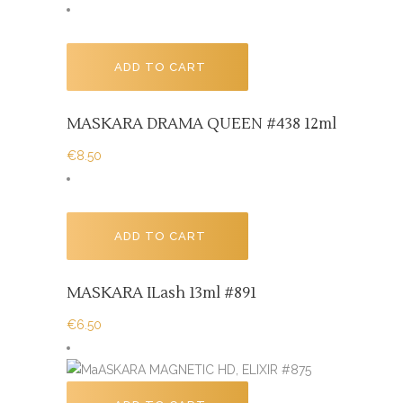
ADD TO CART
MASKARA DRAMA QUEEN #438 12ml
€
8.50
ADD TO CART
MASKARA ILash 13ml #891
€
6.50