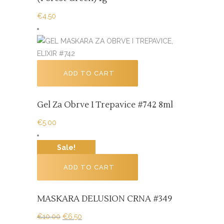
€
4.50
ADD TO CART
Gel Za Obrve I Trepavice #742 8ml
€
5.00
Sale!
ADD TO CART
MASKARA DELUSION CRNA #349
€
10.00
€
6.50