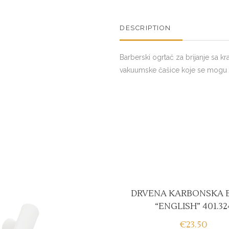
DESCRIPTION
Barberski ogrtač za brijanje sa k
vakuumske čašice koje se mogu ka
DRVENA KARBONSKA B
“ENGLISH” 401.32
€
23.50