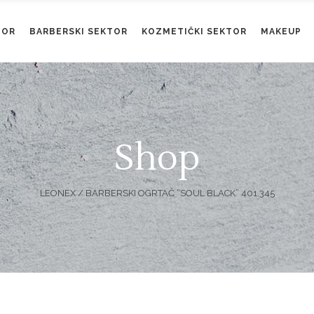
TOR
BARBERSKI SEKTOR
KOZMETIČKI SEKTOR
MAKEUP
Shop
LEONEX
/
BARBERSKI OGRTAČ “SOUL BLACK” 401.345