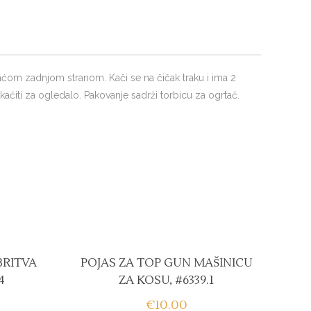
raćom zadnjom stranom. Kači se na čičak traku i ima 2
čiti za ogledalo. Pakovanje sadrži torbicu za ogrtač.
RITVA
POJAS ZA TOP GUN MAŠINICU
4
ZA KOSU, #6339.1
€
10.00