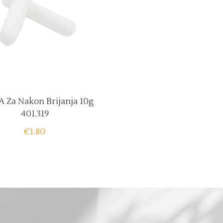
A Za Nakon Brijanja 10g
401.319
€
1.80