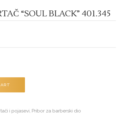
TAČ “SOUL BLACK” 401.345
CART
tači i pojasevi
Pribor za barberski dio
,