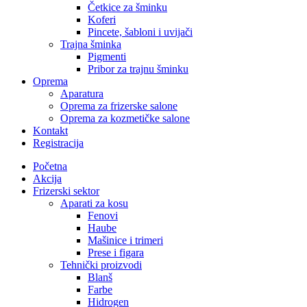
Četkice za šminku
Koferi
Pincete, šabloni i uvijači
Trajna šminka
Pigmenti
Pribor za trajnu šminku
Oprema
Aparatura
Oprema za frizerske salone
Oprema za kozmetičke salone
Kontakt
Registracija
Početna
Akcija
Frizerski sektor
Aparati za kosu
Fenovi
Haube
Mašinice i trimeri
Prese i figara
Tehnički proizvodi
Blanš
Farbe
Hidrogen