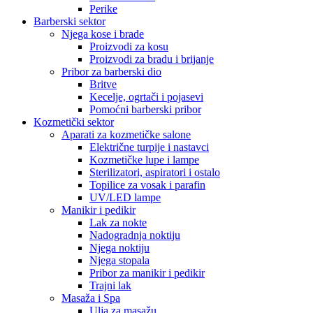
Perike
Barberski sektor
Njega kose i brade
Proizvodi za kosu
Proizvodi za bradu i brijanje
Pribor za barberski dio
Britve
Kecelje, ogrtači i pojasevi
Pomoćni barberski pribor
Kozmetički sektor
Aparati za kozmetičke salone
Električne turpije i nastavci
Kozmetičke lupe i lampe
Sterilizatori, aspiratori i ostalo
Topilice za vosak i parafin
UV/LED lampe
Manikir i pedikir
Lak za nokte
Nadogradnja noktiju
Njega noktiju
Njega stopala
Pribor za manikir i pedikir
Trajni lak
Masaža i Spa
Ulja za masažu