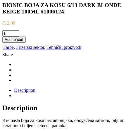
BIONIC BOJA ZA KOSU 6/13 DARK BLONDE
BEIGE 100ML #1006124
€
12.00
BIONIC
BOJA
Add to cart
ZA
Farbe
,
Frizerski sektor
,
Tehnički proizvodi
KOSU
6/13
Share
DARK
BLONDE
BEIGE
100ML
#1006124
quantity
Description
Description
Kremasta boja za kosu bez amonijaka, obogaćena safirom, biljnim
keratinom i uljem sjemena pamuka.