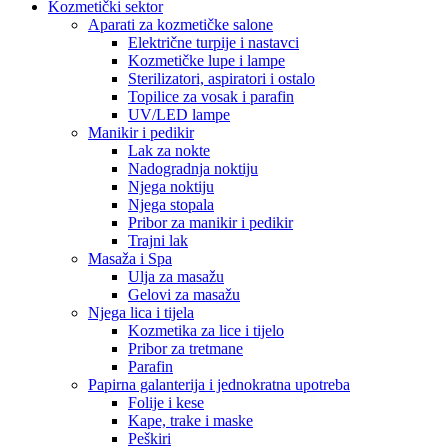
Kozmetički sektor
Aparati za kozmetičke salone
Električne turpije i nastavci
Kozmetičke lupe i lampe
Sterilizatori, aspiratori i ostalo
Topilice za vosak i parafin
UV/LED lampe
Manikir i pedikir
Lak za nokte
Nadogradnja noktiju
Njega noktiju
Njega stopala
Pribor za manikir i pedikir
Trajni lak
Masaža i Spa
Ulja za masažu
Gelovi za masažu
Njega lica i tijela
Kozmetika za lice i tijelo
Pribor za tretmane
Parafin
Papirna galanterija i jednokratna upotreba
Folije i kese
Kape, trake i maske
Peškiri