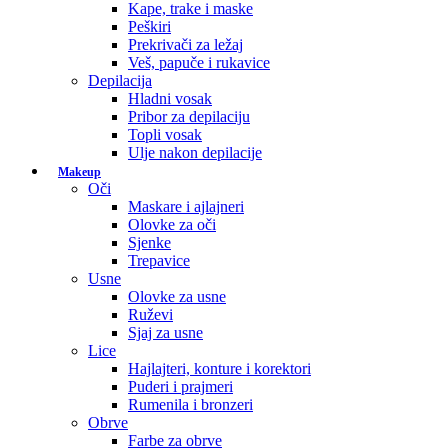
Kape, trake i maske
Peškiri
Prekrivači za ležaj
Veš, papuče i rukavice
Depilacija
Hladni vosak
Pribor za depilaciju
Topli vosak
Ulje nakon depilacije
Makeup
Oči
Maskare i ajlajneri
Olovke za oči
Sjenke
Trepavice
Usne
Olovke za usne
Ruževi
Sjaj za usne
Lice
Hajlajteri, konture i korektori
Puderi i prajmeri
Rumenila i bronzeri
Obrve
Farbe za obrve