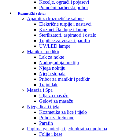
Kecelje, ogrtači i pojasevi
Pomoćni barberski pribor
Kozmetički sektor
Aparati za kozmetičke salone
Električne turpije i nastavci
Kozmetičke lupe i lampe
Sterilizatori, aspiratori i ostalo
Topilice za vosak i parafin
UV/LED lampe
Manikir i pedikir
Lak za nokte
Nadogradnja noktiju
Njega noktiju
Njega stopala
Pribor za manikir i pedikir
Trajni lak
Masaža i Spa
Ulja za masažu
Gelovi za masažu
Njega lica i tijela
Kozmetika za lice i tijelo
Pribor za tretmane
Parafin
Papirna galanterija i jednokratna upotreba
Folije i kese