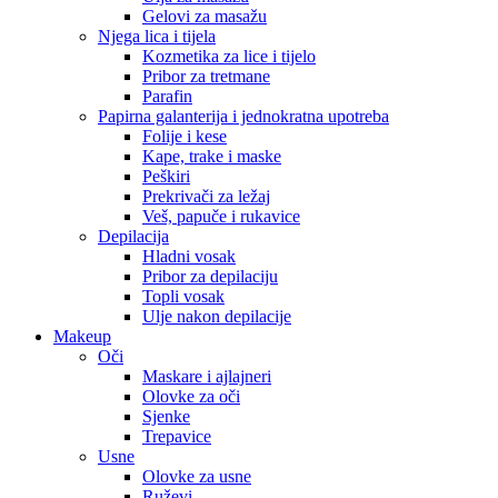
Gelovi za masažu
Njega lica i tijela
Kozmetika za lice i tijelo
Pribor za tretmane
Parafin
Papirna galanterija i jednokratna upotreba
Folije i kese
Kape, trake i maske
Peškiri
Prekrivači za ležaj
Veš, papuče i rukavice
Depilacija
Hladni vosak
Pribor za depilaciju
Topli vosak
Ulje nakon depilacije
Makeup
Oči
Maskare i ajlajneri
Olovke za oči
Sjenke
Trepavice
Usne
Olovke za usne
Ruževi