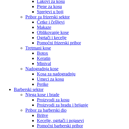
Lakovi za kosu
Pjene za kosu
Sprejevi u boji
Pribor za frizerski sektor
Četke i češljevi
Makaze
Oblikovanje kose
Ogrtači i kecelje
Pomoćni frizerski pribor
Tretmani kose
Botox
Keratin
Minival
Nadogradnja kose
Kosa za nadogradnju
Umeci za kosu
Perike
Barberski sektor
Njega kose i brade
Proizvodi za kosu
Proizvodi za bradu i brijanje
Pribor za barberski dio
Britve
Kecelje, ogrtači i pojasevi
Pomoćni barberski pribor