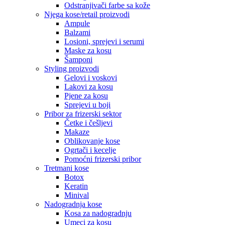
Odstranjivači farbe sa kože
Njega kose/retail proizvodi
Ampule
Balzami
Losioni, sprejevi i serumi
Maske za kosu
Šamponi
Styling proizvodi
Gelovi i voskovi
Lakovi za kosu
Pjene za kosu
Sprejevi u boji
Pribor za frizerski sektor
Četke i češljevi
Makaze
Oblikovanje kose
Ogrtači i kecelje
Pomoćni frizerski pribor
Tretmani kose
Botox
Keratin
Minival
Nadogradnja kose
Kosa za nadogradnju
Umeci za kosu