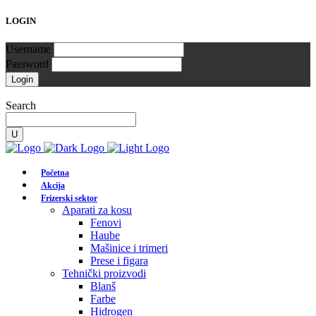
LOGIN
Username
Password
Search
Početna
Akcija
Frizerski sektor
Aparati za kosu
Fenovi
Haube
Mašinice i trimeri
Prese i figara
Tehnički proizvodi
Blanš
Farbe
Hidrogen