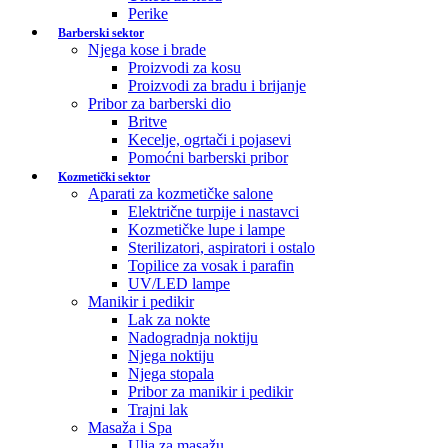
Perike
Barberski sektor
Njega kose i brade
Proizvodi za kosu
Proizvodi za bradu i brijanje
Pribor za barberski dio
Britve
Kecelje, ogrtači i pojasevi
Pomoćni barberski pribor
Kozmetički sektor
Aparati za kozmetičke salone
Električne turpije i nastavci
Kozmetičke lupe i lampe
Sterilizatori, aspiratori i ostalo
Topilice za vosak i parafin
UV/LED lampe
Manikir i pedikir
Lak za nokte
Nadogradnja noktiju
Njega noktiju
Njega stopala
Pribor za manikir i pedikir
Trajni lak
Masaža i Spa
Ulja za masažu