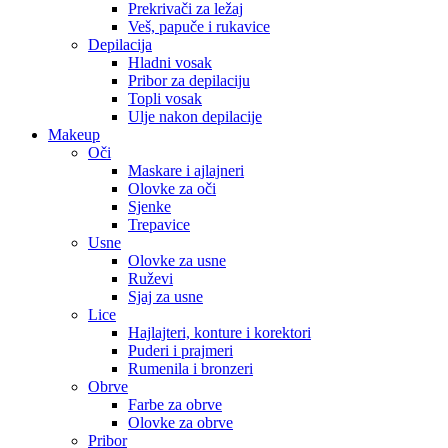
Prekrivači za ležaj
Veš, papuče i rukavice
Depilacija
Hladni vosak
Pribor za depilaciju
Topli vosak
Ulje nakon depilacije
Makeup
Oči
Maskare i ajlajneri
Olovke za oči
Sjenke
Trepavice
Usne
Olovke za usne
Ruževi
Sjaj za usne
Lice
Hajlajteri, konture i korektori
Puderi i prajmeri
Rumenila i bronzeri
Obrve
Farbe za obrve
Olovke za obrve
Pribor