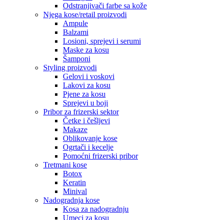
Odstranjivači farbe sa kože
Njega kose/retail proizvodi
Ampule
Balzami
Losioni, sprejevi i serumi
Maske za kosu
Šamponi
Styling proizvodi
Gelovi i voskovi
Lakovi za kosu
Pjene za kosu
Sprejevi u boji
Pribor za frizerski sektor
Četke i češljevi
Makaze
Oblikovanje kose
Ogrtači i kecelje
Pomoćni frizerski pribor
Tretmani kose
Botox
Keratin
Minival
Nadogradnja kose
Kosa za nadogradnju
Umeci za kosu