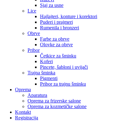
Sjaj za usne
Lice
Hajlajteri, konture i korektori
Puderi i prajmeri
Rumenila i bronzeri
Obrve
Farbe za obrve
Olovke za obrve
Pribor
Četkice za šminku
Koferi
Pincete, šabloni i uvijači
Trajna šminka
Pigmenti
Pribor za trajnu šminku
Oprema
Aparatura
Oprema za frizerske salone
Oprema za kozmetičke salone
Kontakt
Registracija