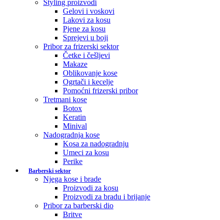
Styling proizvodi
Gelovi i voskovi
Lakovi za kosu
Pjene za kosu
Sprejevi u boji
Pribor za frizerski sektor
Četke i češljevi
Makaze
Oblikovanje kose
Ogrtači i kecelje
Pomoćni frizerski pribor
Tretmani kose
Botox
Keratin
Minival
Nadogradnja kose
Kosa za nadogradnju
Umeci za kosu
Perike
Barberski sektor
Njega kose i brade
Proizvodi za kosu
Proizvodi za bradu i brijanje
Pribor za barberski dio
Britve