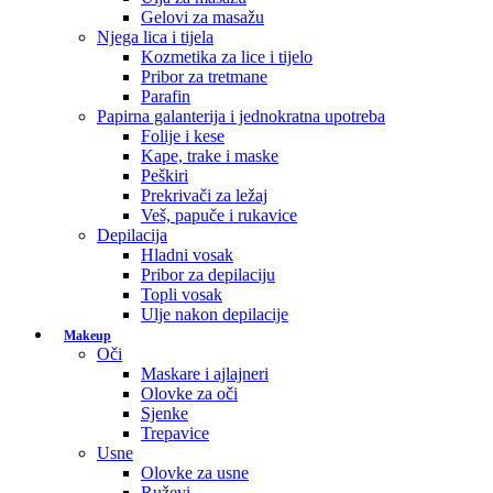
Gelovi za masažu
Njega lica i tijela
Kozmetika za lice i tijelo
Pribor za tretmane
Parafin
Papirna galanterija i jednokratna upotreba
Folije i kese
Kape, trake i maske
Peškiri
Prekrivači za ležaj
Veš, papuče i rukavice
Depilacija
Hladni vosak
Pribor za depilaciju
Topli vosak
Ulje nakon depilacije
Makeup
Oči
Maskare i ajlajneri
Olovke za oči
Sjenke
Trepavice
Usne
Olovke za usne
Ruževi