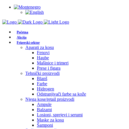
Početna
Akcija
Frizerski sektor
Aparati za kosu
Fenovi
Haube
Mašinice i trimeri
Prese i figara
Tehnički proizvodi
Blanš
Farbe
Hidrogen
Odstranjivači farbe sa kože
Njega kose/retail proizvodi
Ampule
Balzami
Losioni, sprejevi i serumi
Maske za kosu
Šamponi