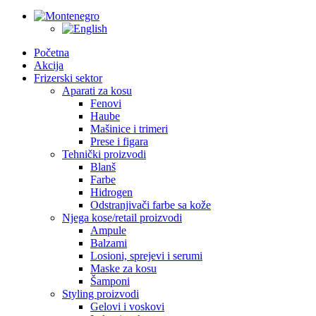
Početna
Akcija
Frizerski sektor
Aparati za kosu
Fenovi
Haube
Mašinice i trimeri
Prese i figara
Tehnički proizvodi
Blanš
Farbe
Hidrogen
Odstranjivači farbe sa kože
Njega kose/retail proizvodi
Ampule
Balzami
Losioni, sprejevi i serumi
Maske za kosu
Šamponi
Styling proizvodi
Gelovi i voskovi