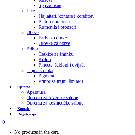
Sjaj za usne
Lice
Hajlajteri, konture i korektori
Puderi i prajmeri
Rumenila i bronzeri
Obrve
Farbe za obrve
Olovke za obrve
Pribor
Četkice za šminku
Koferi
Pincete, šabloni i uvijači
Trajna šminka
Pigmenti
Pribor za trajnu šminku
Oprema
Aparatura
Oprema za frizerske salone
Oprema za kozmetičke salone
Kontakt
Registracija
0
No products in the cart.