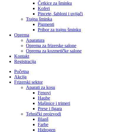
Četkice za šminku
Koferi
Pincete, šabloni i uvijači
Trajna šminka
Pigmenti
Pribor za trajnu šminku
Oprema
Aparatura
Oprema za frizerske salone
Oprema za kozmetičke salone
Kontakt
Registracija
Početna
Akcija
Frizerski sektor
Aparati za kosu
Fenovi
Haube
Mašinice i trimeri
Prese i figara
Tehnički proizvodi
Blanš
Farbe
Hidrogen