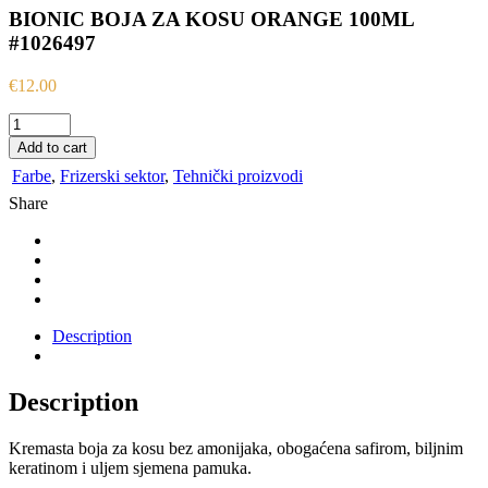
BIONIC BOJA ZA KOSU ORANGE 100ML
#1026497
€
12.00
BIONIC
BOJA
Add to cart
ZA
Farbe
,
Frizerski sektor
,
Tehnički proizvodi
KOSU
ORANGE
Share
100ML
#1026497
quantity
Description
Description
Kremasta boja za kosu bez amonijaka, obogaćena safirom, biljnim
keratinom i uljem sjemena pamuka.