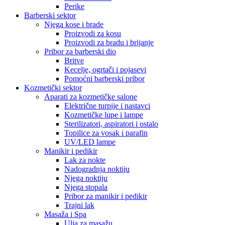
Perike
Barberski sektor
Njega kose i brade
Proizvodi za kosu
Proizvodi za bradu i brijanje
Pribor za barberski dio
Britve
Kecelje, ogrtači i pojasevi
Pomoćni barberski pribor
Kozmetički sektor
Aparati za kozmetičke salone
Električne turpije i nastavci
Kozmetičke lupe i lampe
Sterilizatori, aspiratori i ostalo
Topilice za vosak i parafin
UV/LED lampe
Manikir i pedikir
Lak za nokte
Nadogradnja noktiju
Njega noktiju
Njega stopala
Pribor za manikir i pedikir
Trajni lak
Masaža i Spa
Ulja za masažu