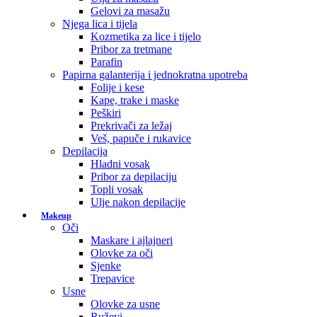
Gelovi za masažu
Njega lica i tijela
Kozmetika za lice i tijelo
Pribor za tretmane
Parafin
Papirna galanterija i jednokratna upotreba
Folije i kese
Kape, trake i maske
Peškiri
Prekrivači za ležaj
Veš, papuče i rukavice
Depilacija
Hladni vosak
Pribor za depilaciju
Topli vosak
Ulje nakon depilacije
Makeup
Oči
Maskare i ajlajneri
Olovke za oči
Sjenke
Trepavice
Usne
Olovke za usne
Ruževi