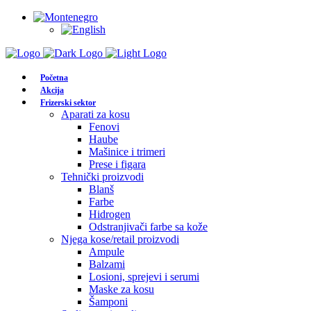
Početna
Akcija
Frizerski sektor
Aparati za kosu
Fenovi
Haube
Mašinice i trimeri
Prese i figara
Tehnički proizvodi
Blanš
Farbe
Hidrogen
Odstranjivači farbe sa kože
Njega kose/retail proizvodi
Ampule
Balzami
Losioni, sprejevi i serumi
Maske za kosu
Šamponi