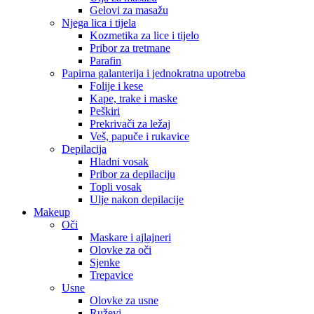
Gelovi za masažu
Njega lica i tijela
Kozmetika za lice i tijelo
Pribor za tretmane
Parafin
Papirna galanterija i jednokratna upotreba
Folije i kese
Kape, trake i maske
Peškiri
Prekrivači za ležaj
Veš, papuče i rukavice
Depilacija
Hladni vosak
Pribor za depilaciju
Topli vosak
Ulje nakon depilacije
Makeup
Oči
Maskare i ajlajneri
Olovke za oči
Sjenke
Trepavice
Usne
Olovke za usne
Ruževi