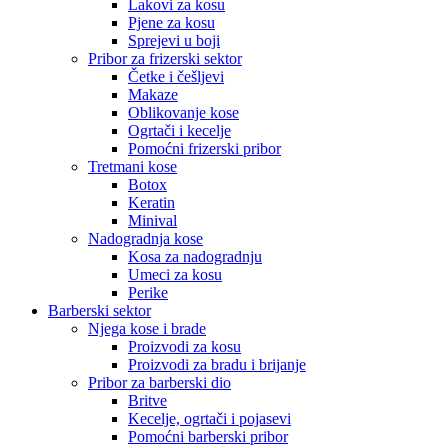
Lakovi za kosu
Pjene za kosu
Sprejevi u boji
Pribor za frizerski sektor
Četke i češljevi
Makaze
Oblikovanje kose
Ogrtači i kecelje
Pomoćni frizerski pribor
Tretmani kose
Botox
Keratin
Minival
Nadogradnja kose
Kosa za nadogradnju
Umeci za kosu
Perike
Barberski sektor
Njega kose i brade
Proizvodi za kosu
Proizvodi za bradu i brijanje
Pribor za barberski dio
Britve
Kecelje, ogrtači i pojasevi
Pomoćni barberski pribor