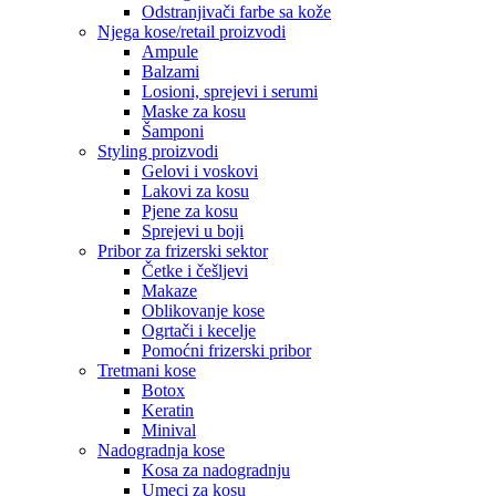
Odstranjivači farbe sa kože
Njega kose/retail proizvodi
Ampule
Balzami
Losioni, sprejevi i serumi
Maske za kosu
Šamponi
Styling proizvodi
Gelovi i voskovi
Lakovi za kosu
Pjene za kosu
Sprejevi u boji
Pribor za frizerski sektor
Četke i češljevi
Makaze
Oblikovanje kose
Ogrtači i kecelje
Pomoćni frizerski pribor
Tretmani kose
Botox
Keratin
Minival
Nadogradnja kose
Kosa za nadogradnju
Umeci za kosu