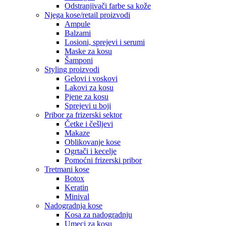
Odstranjivači farbe sa kože
Njega kose/retail proizvodi
Ampule
Balzami
Losioni, sprejevi i serumi
Maske za kosu
Šamponi
Styling proizvodi
Gelovi i voskovi
Lakovi za kosu
Pjene za kosu
Sprejevi u boji
Pribor za frizerski sektor
Četke i češljevi
Makaze
Oblikovanje kose
Ogrtači i kecelje
Pomoćni frizerski pribor
Tretmani kose
Botox
Keratin
Minival
Nadogradnja kose
Kosa za nadogradnju
Umeci za kosu