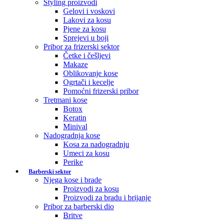
Styling proizvodi
Gelovi i voskovi
Lakovi za kosu
Pjene za kosu
Sprejevi u boji
Pribor za frizerski sektor
Četke i češljevi
Makaze
Oblikovanje kose
Ogrtači i kecelje
Pomoćni frizerski pribor
Tretmani kose
Botox
Keratin
Minival
Nadogradnja kose
Kosa za nadogradnju
Umeci za kosu
Perike
Barberski sektor
Njega kose i brade
Proizvodi za kosu
Proizvodi za bradu i brijanje
Pribor za barberski dio
Britve