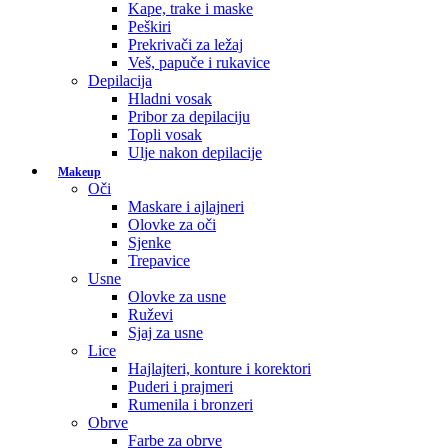
Kape, trake i maske
Peškiri
Prekrivači za ležaj
Veš, papuče i rukavice
Depilacija
Hladni vosak
Pribor za depilaciju
Topli vosak
Ulje nakon depilacije
Makeup
Oči
Maskare i ajlajneri
Olovke za oči
Sjenke
Trepavice
Usne
Olovke za usne
Ruževi
Sjaj za usne
Lice
Hajlajteri, konture i korektori
Puderi i prajmeri
Rumenila i bronzeri
Obrve
Farbe za obrve