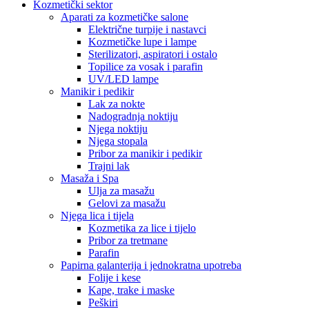
Kozmetički sektor
Aparati za kozmetičke salone
Električne turpije i nastavci
Kozmetičke lupe i lampe
Sterilizatori, aspiratori i ostalo
Topilice za vosak i parafin
UV/LED lampe
Manikir i pedikir
Lak za nokte
Nadogradnja noktiju
Njega noktiju
Njega stopala
Pribor za manikir i pedikir
Trajni lak
Masaža i Spa
Ulja za masažu
Gelovi za masažu
Njega lica i tijela
Kozmetika za lice i tijelo
Pribor za tretmane
Parafin
Papirna galanterija i jednokratna upotreba
Folije i kese
Kape, trake i maske
Peškiri