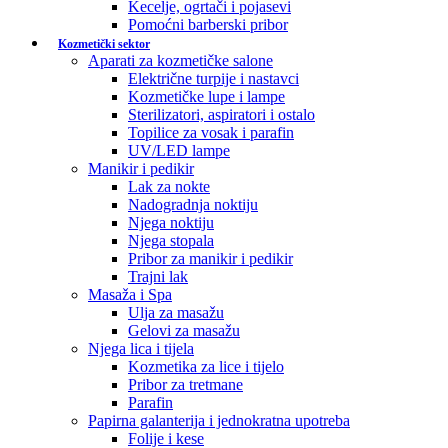
Kecelje, ogrtači i pojasevi
Pomoćni barberski pribor
Kozmetički sektor
Aparati za kozmetičke salone
Električne turpije i nastavci
Kozmetičke lupe i lampe
Sterilizatori, aspiratori i ostalo
Topilice za vosak i parafin
UV/LED lampe
Manikir i pedikir
Lak za nokte
Nadogradnja noktiju
Njega noktiju
Njega stopala
Pribor za manikir i pedikir
Trajni lak
Masaža i Spa
Ulja za masažu
Gelovi za masažu
Njega lica i tijela
Kozmetika za lice i tijelo
Pribor za tretmane
Parafin
Papirna galanterija i jednokratna upotreba
Folije i kese