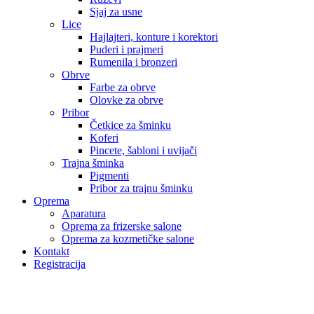
Sjaj za usne
Lice
Hajlajteri, konture i korektori
Puderi i prajmeri
Rumenila i bronzeri
Obrve
Farbe za obrve
Olovke za obrve
Pribor
Četkice za šminku
Koferi
Pincete, šabloni i uvijači
Trajna šminka
Pigmenti
Pribor za trajnu šminku
Oprema
Aparatura
Oprema za frizerske salone
Oprema za kozmetičke salone
Kontakt
Registracija