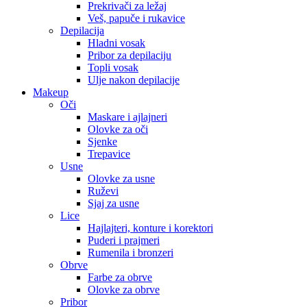
Prekrivači za ležaj
Veš, papuče i rukavice
Depilacija
Hladni vosak
Pribor za depilaciju
Topli vosak
Ulje nakon depilacije
Makeup
Oči
Maskare i ajlajneri
Olovke za oči
Sjenke
Trepavice
Usne
Olovke za usne
Ruževi
Sjaj za usne
Lice
Hajlajteri, konture i korektori
Puderi i prajmeri
Rumenila i bronzeri
Obrve
Farbe za obrve
Olovke za obrve
Pribor