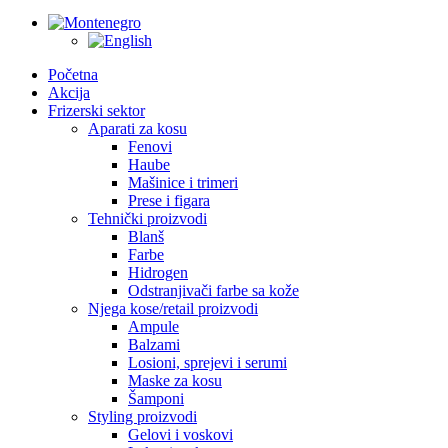
Početna
Akcija
Frizerski sektor
Aparati za kosu
Fenovi
Haube
Mašinice i trimeri
Prese i figara
Tehnički proizvodi
Blanš
Farbe
Hidrogen
Odstranjivači farbe sa kože
Njega kose/retail proizvodi
Ampule
Balzami
Losioni, sprejevi i serumi
Maske za kosu
Šamponi
Styling proizvodi
Gelovi i voskovi