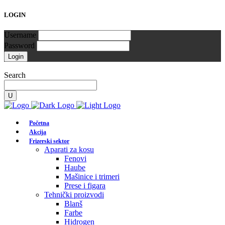
LOGIN
Username
Password
Search
Početna
Akcija
Frizerski sektor
Aparati za kosu
Fenovi
Haube
Mašinice i trimeri
Prese i figara
Tehnički proizvodi
Blanš
Farbe
Hidrogen