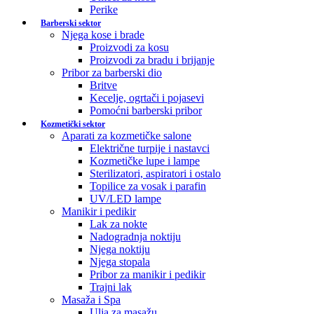
Perike
Barberski sektor
Njega kose i brade
Proizvodi za kosu
Proizvodi za bradu i brijanje
Pribor za barberski dio
Britve
Kecelje, ogrtači i pojasevi
Pomoćni barberski pribor
Kozmetički sektor
Aparati za kozmetičke salone
Električne turpije i nastavci
Kozmetičke lupe i lampe
Sterilizatori, aspiratori i ostalo
Topilice za vosak i parafin
UV/LED lampe
Manikir i pedikir
Lak za nokte
Nadogradnja noktiju
Njega noktiju
Njega stopala
Pribor za manikir i pedikir
Trajni lak
Masaža i Spa
Ulja za masažu