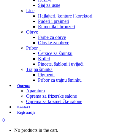
Sjaj za usne
Lice
Hajlajteri, konture i korektori
Puderi i prajmeri
Rumenila i bronzeri
Obrve
Farbe za obrve
Olovke za obrve
Pribor
Četkice za šminku
Koferi
Pincete, šabloni i uvijači
Trajna šminka
Pigmenti
Pribor za trajnu šminku
Oprema
Aparatura
Oprema za frizerske salone
Oprema za kozmetičke salone
Kontakt
Registracija
0
No products in the cart.