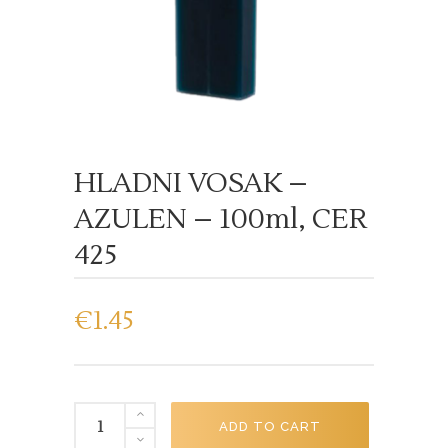
HLADNI VOSAK –
AZULEN – 100ml, CER
425
€
1.45
HLADNI
ADD TO CART
VOSAK