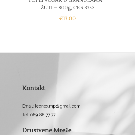
TOPLI VOSAK U GRANULAMA –
ŽUTI – 800g, CER 3352
€
13.00
Kontakt
Email: leonex.mp@gmail.com
Tel: 069 86 77 77
Drustvene Mreže