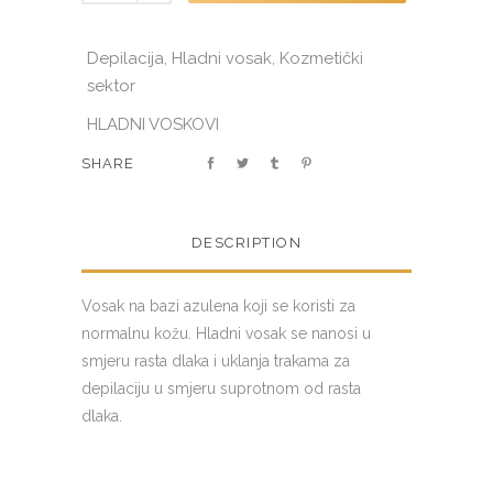
-
AZULEN
Depilacija
Hladni vosak
Kozmetički
,
,
-
sektor
100ml,
HLADNI VOSKOVI
CER
425
SHARE
quantity
DESCRIPTION
Vosak na bazi azulena koji se koristi za
normalnu kožu. Hladni vosak se nanosi u
smjeru rasta dlaka i uklanja trakama za
depilaciju u smjeru suprotnom od rasta
dlaka.