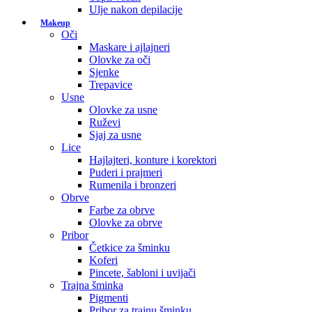
Ulje nakon depilacije
Makeup
Oči
Maskare i ajlajneri
Olovke za oči
Sjenke
Trepavice
Usne
Olovke za usne
Ruževi
Sjaj za usne
Lice
Hajlajteri, konture i korektori
Puderi i prajmeri
Rumenila i bronzeri
Obrve
Farbe za obrve
Olovke za obrve
Pribor
Četkice za šminku
Koferi
Pincete, šabloni i uvijači
Trajna šminka
Pigmenti
Pribor za trajnu šminku