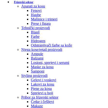
Frizerski sektor
Aparati za kosu
Fenovi
Haube
Mašinice i trimeri
Prese i figara
Tehnički proizvodi
Blanš
Farbe
Hidrogen
Odstranjivači farbe sa kože
Njega kose/retail proizvodi
Ampule
Balzami
Losioni, sprejevi i serumi
Maske za kosu
Šamponi
Styling proizvodi
Gelovi i voskovi
Lakovi za kosu
Pjene za kosu
Sprejevi u boji
Pribor za frizerski sektor
Četke i češljevi
Makaze