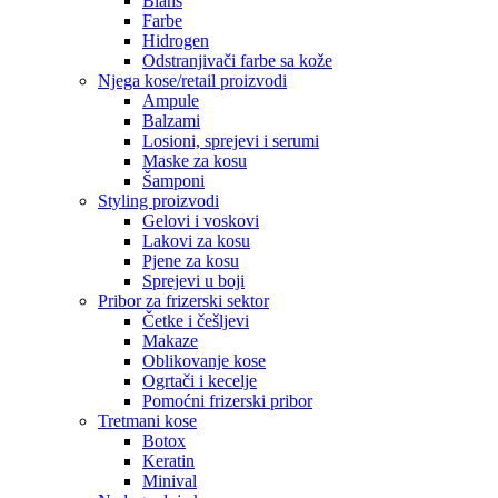
Blanš
Farbe
Hidrogen
Odstranjivači farbe sa kože
Njega kose/retail proizvodi
Ampule
Balzami
Losioni, sprejevi i serumi
Maske za kosu
Šamponi
Styling proizvodi
Gelovi i voskovi
Lakovi za kosu
Pjene za kosu
Sprejevi u boji
Pribor za frizerski sektor
Četke i češljevi
Makaze
Oblikovanje kose
Ogrtači i kecelje
Pomoćni frizerski pribor
Tretmani kose
Botox
Keratin
Minival