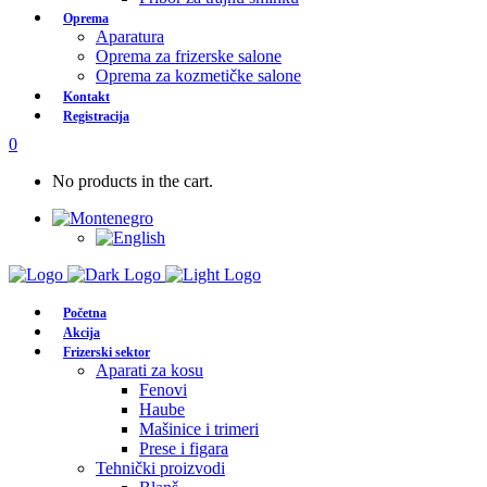
Oprema
Aparatura
Oprema za frizerske salone
Oprema za kozmetičke salone
Kontakt
Registracija
0
No products in the cart.
Početna
Akcija
Frizerski sektor
Aparati za kosu
Fenovi
Haube
Mašinice i trimeri
Prese i figara
Tehnički proizvodi