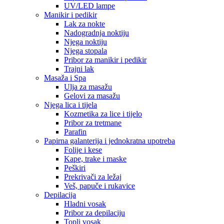
UV/LED lampe
Manikir i pedikir
Lak za nokte
Nadogradnja noktiju
Njega noktiju
Njega stopala
Pribor za manikir i pedikir
Trajni lak
Masaža i Spa
Ulja za masažu
Gelovi za masažu
Njega lica i tijela
Kozmetika za lice i tijelo
Pribor za tretmane
Parafin
Papirna galanterija i jednokratna upotreba
Folije i kese
Kape, trake i maske
Peškiri
Prekrivači za ležaj
Veš, papuče i rukavice
Depilacija
Hladni vosak
Pribor za depilaciju
Topli vosak