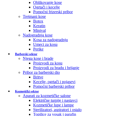
Oblikovanje kose
Ogrtači i kecelje
Pomoćni frizerski pribor
Tretmani kose
Botox
Keratin
Minival
Nadogradnja kose
Kosa za nadogradnju
Umeci za kosu
Perike
Barberski sektor
Njega kose i brade
Proizvodi za kosu
Proizvodi za bradu i brijanje
Pribor za barberski dio
Britve
Kecelje, ogrtači i pojasevi
Pomoćni barberski pribor
Kozmetički sektor
Aparati za kozmetičke salone
Električne turpije i nastavci
Kozmetičke lupe i lampe
Sterilizatori, aspiratori i ostalo
Topilice za vosak i parafin