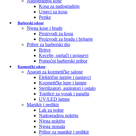
Nadogradnja kose
Kosa za nadogradnju
Umeci za kosu
Perike
Barberski sektor
Njega kose i brade
Proizvodi za kosu
Proizvodi za bradu i brijanje
Pribor za barberski dio
Britve
Kecelje, ogrtači i pojasevi
Pomoćni barberski pribor
Kozmetički sektor
Aparati za kozmetičke salone
Električne turpije i nastavci
Kozmetičke lupe i lampe
Sterilizatori, aspiratori i ostalo
Topilice za vosak i parafin
UV/LED lampe
Manikir i pedikir
Lak za nokte
Nadogradnja noktiju
Njega noktiju
Njega stopala
Pribor za manikir i pedikir