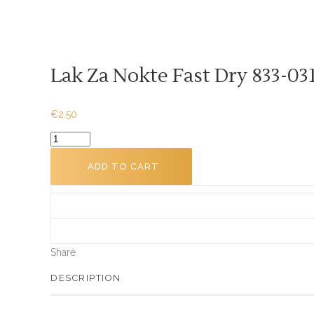
Lak Za Nokte Fast Dry 833-03
€
2.50
Lak
za
ADD TO CART
nokte
Fast
Dry
833-
031
Share
13ml
quantity
DESCRIPTION