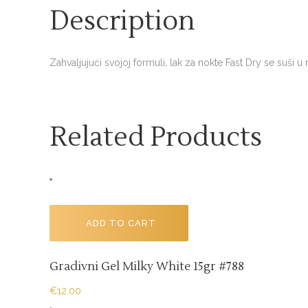
Description
Zahvaljujući svojoj formuli, lak za nokte Fast Dry se suši 
Related Products
ADD TO CART
Gradivni Gel Milky White 15gr #788
€
12.00