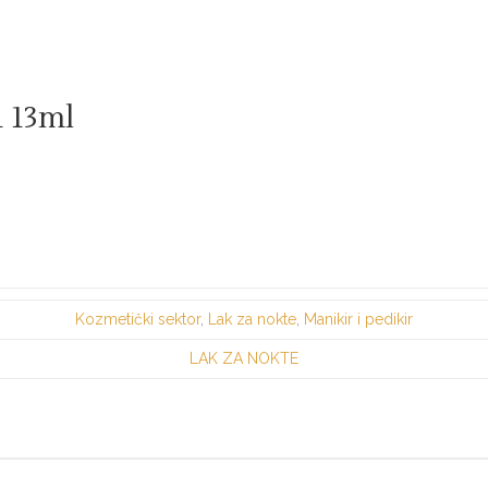
1 13ml
Kozmetički sektor
,
Lak za nokte
,
Manikir i pedikir
LAK ZA NOKTE