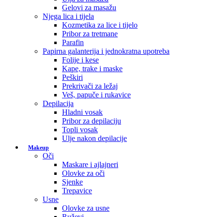
Gelovi za masažu
Njega lica i tijela
Kozmetika za lice i tijelo
Pribor za tretmane
Parafin
Papirna galanterija i jednokratna upotreba
Folije i kese
Kape, trake i maske
Peškiri
Prekrivači za ležaj
Veš, papuče i rukavice
Depilacija
Hladni vosak
Pribor za depilaciju
Topli vosak
Ulje nakon depilacije
Makeup
Oči
Maskare i ajlajneri
Olovke za oči
Sjenke
Trepavice
Usne
Olovke za usne
Ruževi