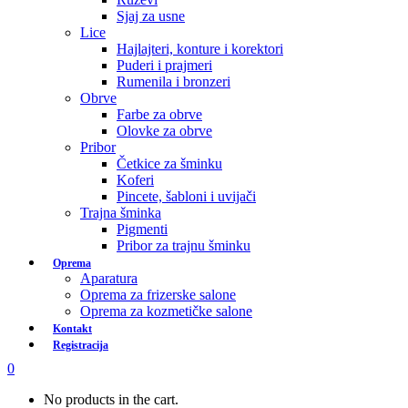
Sjaj za usne
Lice
Hajlajteri, konture i korektori
Puderi i prajmeri
Rumenila i bronzeri
Obrve
Farbe za obrve
Olovke za obrve
Pribor
Četkice za šminku
Koferi
Pincete, šabloni i uvijači
Trajna šminka
Pigmenti
Pribor za trajnu šminku
Oprema
Aparatura
Oprema za frizerske salone
Oprema za kozmetičke salone
Kontakt
Registracija
0
No products in the cart.