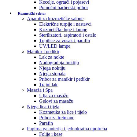
Kecelje, ogrtači i pojasevi
Pomoćni barberski pribor
Kozmetički sektor
Aparati za kozmetičke salone
Električne turpije i nastavci
Kozmetičke lupe i lampe
Sterilizatori, aspiratori i ostalo
Topilice za vosak i parafin
UV/LED lampe
Manikir i pedikir
Lak za nokte
Nadogradnja noktiju
Njega noktiju
Njega stopala
Pribor za manikir i pedikir
Trajni lak
Masaža i Spa
Ulja za masažu
Gelovi za masažu
Njega lica i tijela
Kozmetika za lice i tijelo
Pribor za tretmane
Parafin
Papirna galanterija i jednokratna upotreba
Folije i kese