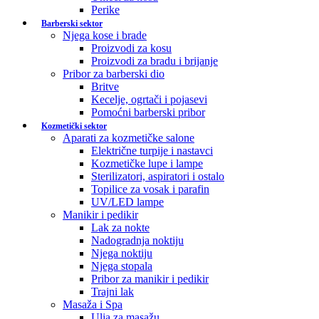
Perike
Barberski sektor
Njega kose i brade
Proizvodi za kosu
Proizvodi za bradu i brijanje
Pribor za barberski dio
Britve
Kecelje, ogrtači i pojasevi
Pomoćni barberski pribor
Kozmetički sektor
Aparati za kozmetičke salone
Električne turpije i nastavci
Kozmetičke lupe i lampe
Sterilizatori, aspiratori i ostalo
Topilice za vosak i parafin
UV/LED lampe
Manikir i pedikir
Lak za nokte
Nadogradnja noktiju
Njega noktiju
Njega stopala
Pribor za manikir i pedikir
Trajni lak
Masaža i Spa
Ulja za masažu