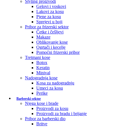
Styling proizvodi
Gelovi i voskovi
Lakovi za kosu
Pjene za kosu
Sprejevi u boji
Pribor za frizerski sektor
Četke i češljevi
Makaze
Oblikovanje kose
Ogrtači i kecelje
Pomoćni frizerski pribor
Tretmani kose
Botox
Keratin
Minival
Nadogradnja kose
Kosa za nadogradnju
Umeci za kosu
Perike
Barberski sektor
Njega kose i brade
Proizvodi za kosu
Proizvodi za bradu i brijanje
Pribor za barberski dio
Britve