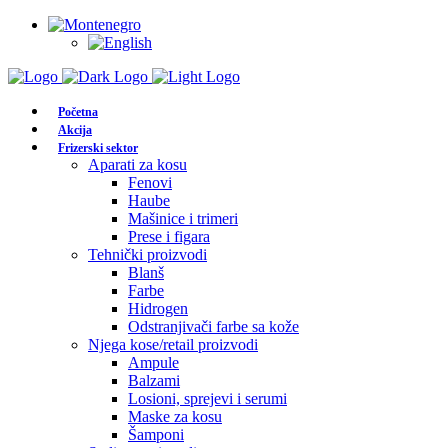
Početna
Akcija
Frizerski sektor
Aparati za kosu
Fenovi
Haube
Mašinice i trimeri
Prese i figara
Tehnički proizvodi
Blanš
Farbe
Hidrogen
Odstranjivači farbe sa kože
Njega kose/retail proizvodi
Ampule
Balzami
Losioni, sprejevi i serumi
Maske za kosu
Šamponi