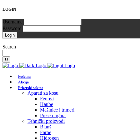
LOGIN
Username
Password
Search
Početna
Akcija
Frizerski sektor
Aparati za kosu
Fenovi
Haube
Mašinice i trimeri
Prese i figara
Tehnički proizvodi
Blanš
Farbe
Hidrogen