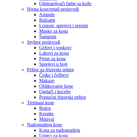
Odstranjivači farbe sa kože
Njega kose/retail proizvodi
Ampule
Balzami
Losioni, sprejevi i serumi
Maske za kosu
Šamponi
Styling proizvodi
Gelovi i voskovi
Lakovi za kosu
Pjene za kosu
Sprejevi u boji
Pribor za frizerski sektor
Četke i češljevi
Makaze
Oblikovanje kose
Ogrtači i kecelje
Pomoćni frizerski pribor
Tretmani kose
Botox
Keratin
Minival
Nadogradnja kose
Kosa za nadogradnju
Umeci za kosu