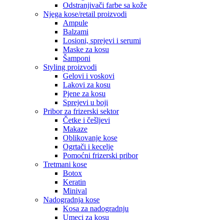
Odstranjivači farbe sa kože
Njega kose/retail proizvodi
Ampule
Balzami
Losioni, sprejevi i serumi
Maske za kosu
Šamponi
Styling proizvodi
Gelovi i voskovi
Lakovi za kosu
Pjene za kosu
Sprejevi u boji
Pribor za frizerski sektor
Četke i češljevi
Makaze
Oblikovanje kose
Ogrtači i kecelje
Pomoćni frizerski pribor
Tretmani kose
Botox
Keratin
Minival
Nadogradnja kose
Kosa za nadogradnju
Umeci za kosu