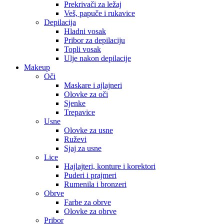
Prekrivači za ležaj
Veš, papuče i rukavice
Depilacija
Hladni vosak
Pribor za depilaciju
Topli vosak
Ulje nakon depilacije
Makeup
Oči
Maskare i ajlajneri
Olovke za oči
Sjenke
Trepavice
Usne
Olovke za usne
Ruževi
Sjaj za usne
Lice
Hajlajteri, konture i korektori
Puderi i prajmeri
Rumenila i bronzeri
Obrve
Farbe za obrve
Olovke za obrve
Pribor