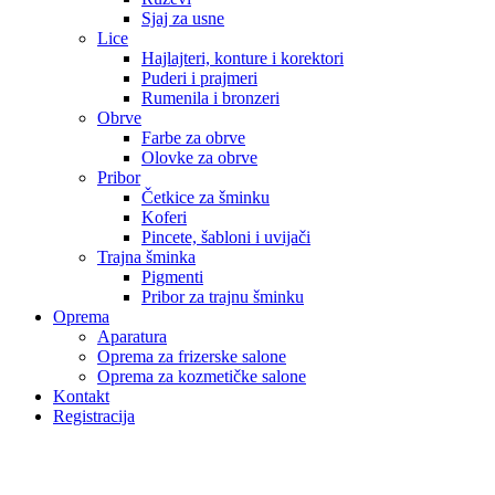
Sjaj za usne
Lice
Hajlajteri, konture i korektori
Puderi i prajmeri
Rumenila i bronzeri
Obrve
Farbe za obrve
Olovke za obrve
Pribor
Četkice za šminku
Koferi
Pincete, šabloni i uvijači
Trajna šminka
Pigmenti
Pribor za trajnu šminku
Oprema
Aparatura
Oprema za frizerske salone
Oprema za kozmetičke salone
Kontakt
Registracija