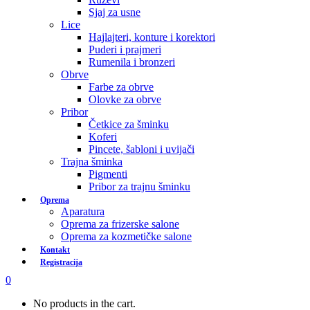
Sjaj za usne
Lice
Hajlajteri, konture i korektori
Puderi i prajmeri
Rumenila i bronzeri
Obrve
Farbe za obrve
Olovke za obrve
Pribor
Četkice za šminku
Koferi
Pincete, šabloni i uvijači
Trajna šminka
Pigmenti
Pribor za trajnu šminku
Oprema
Aparatura
Oprema za frizerske salone
Oprema za kozmetičke salone
Kontakt
Registracija
0
No products in the cart.