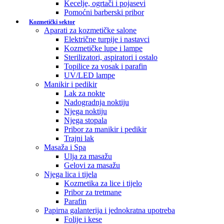
Kecelje, ogrtači i pojasevi
Pomoćni barberski pribor
Kozmetički sektor
Aparati za kozmetičke salone
Električne turpije i nastavci
Kozmetičke lupe i lampe
Sterilizatori, aspiratori i ostalo
Topilice za vosak i parafin
UV/LED lampe
Manikir i pedikir
Lak za nokte
Nadogradnja noktiju
Njega noktiju
Njega stopala
Pribor za manikir i pedikir
Trajni lak
Masaža i Spa
Ulja za masažu
Gelovi za masažu
Njega lica i tijela
Kozmetika za lice i tijelo
Pribor za tretmane
Parafin
Papirna galanterija i jednokratna upotreba
Folije i kese