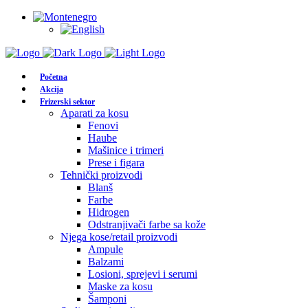
Početna
Akcija
Frizerski sektor
Aparati za kosu
Fenovi
Haube
Mašinice i trimeri
Prese i figara
Tehnički proizvodi
Blanš
Farbe
Hidrogen
Odstranjivači farbe sa kože
Njega kose/retail proizvodi
Ampule
Balzami
Losioni, sprejevi i serumi
Maske za kosu
Šamponi