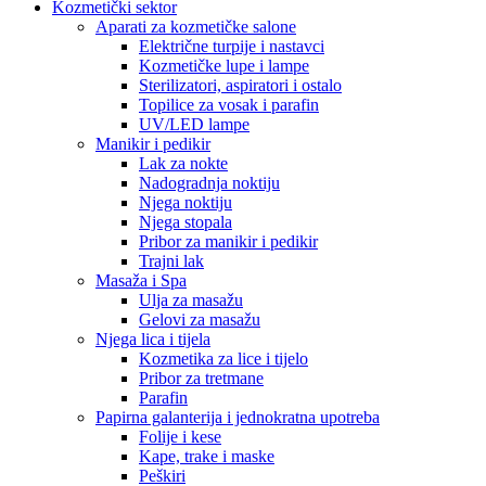
Kozmetički sektor
Aparati za kozmetičke salone
Električne turpije i nastavci
Kozmetičke lupe i lampe
Sterilizatori, aspiratori i ostalo
Topilice za vosak i parafin
UV/LED lampe
Manikir i pedikir
Lak za nokte
Nadogradnja noktiju
Njega noktiju
Njega stopala
Pribor za manikir i pedikir
Trajni lak
Masaža i Spa
Ulja za masažu
Gelovi za masažu
Njega lica i tijela
Kozmetika za lice i tijelo
Pribor za tretmane
Parafin
Papirna galanterija i jednokratna upotreba
Folije i kese
Kape, trake i maske
Peškiri