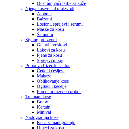
Odstranjivači farbe sa kože
Njega kose/retail proizvodi
Ampule
Balzami
Losioni, sprejevi i serumi
Maske za kosu
Šamponi
Styling proizvodi
Gelovi i voskovi
Lakovi za kosu
Pjene za kosu
Sprejevi u boji
Pribor za frizerski sektor
Četke i češljevi
Makaze
Oblikovanje kose
Ogrtači i kecelje
Pomoćni frizerski pribor
Tretmani kose
Botox
Keratin
Minival
Nadogradnja kose
Kosa za nadogradnju
Umeci za kosu