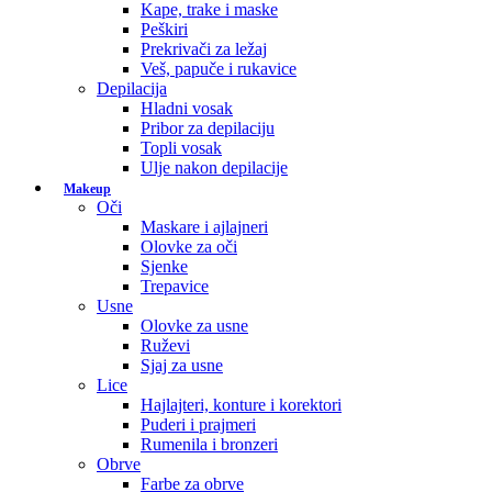
Kape, trake i maske
Peškiri
Prekrivači za ležaj
Veš, papuče i rukavice
Depilacija
Hladni vosak
Pribor za depilaciju
Topli vosak
Ulje nakon depilacije
Makeup
Oči
Maskare i ajlajneri
Olovke za oči
Sjenke
Trepavice
Usne
Olovke za usne
Ruževi
Sjaj za usne
Lice
Hajlajteri, konture i korektori
Puderi i prajmeri
Rumenila i bronzeri
Obrve
Farbe za obrve