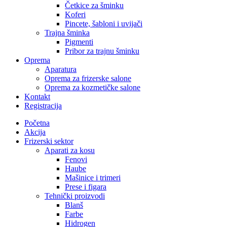
Četkice za šminku
Koferi
Pincete, šabloni i uvijači
Trajna šminka
Pigmenti
Pribor za trajnu šminku
Oprema
Aparatura
Oprema za frizerske salone
Oprema za kozmetičke salone
Kontakt
Registracija
Početna
Akcija
Frizerski sektor
Aparati za kosu
Fenovi
Haube
Mašinice i trimeri
Prese i figara
Tehnički proizvodi
Blanš
Farbe
Hidrogen