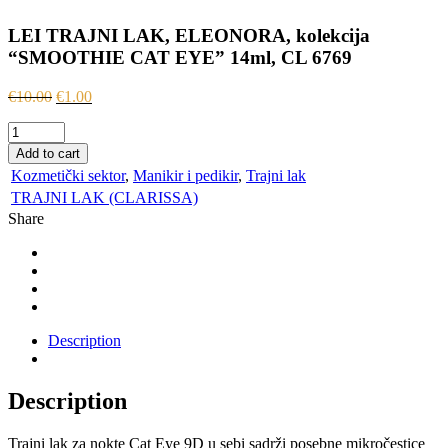
LEI TRAJNI LAK, ELEONORA, kolekcija
“SMOOTHIE CAT EYE” 14ml, CL 6769
€
10.00
€
1.00
LEI
TRAJNI
Add to cart
LAK,
Kozmetički sektor
,
Manikir i pedikir
,
Trajni lak
ELEONORA,
TRAJNI LAK (CLARISSA)
kolekcija
Share
"SMOOTHIE
CAT
EYE"
14ml,
CL
6769
quantity
Description
Description
Trajni lak za nokte Cat Eye 9D u sebi sadrži posebne mikročestice