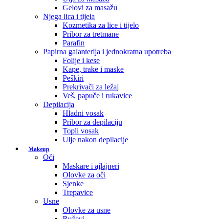
Gelovi za masažu
Njega lica i tijela
Kozmetika za lice i tijelo
Pribor za tretmane
Parafin
Papirna galanterija i jednokratna upotreba
Folije i kese
Kape, trake i maske
Peškiri
Prekrivači za ležaj
Veš, papuče i rukavice
Depilacija
Hladni vosak
Pribor za depilaciju
Topli vosak
Ulje nakon depilacije
Makeup
Oči
Maskare i ajlajneri
Olovke za oči
Sjenke
Trepavice
Usne
Olovke za usne
Ruževi