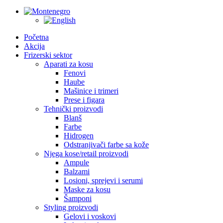
Početna
Akcija
Frizerski sektor
Aparati za kosu
Fenovi
Haube
Mašinice i trimeri
Prese i figara
Tehnički proizvodi
Blanš
Farbe
Hidrogen
Odstranjivači farbe sa kože
Njega kose/retail proizvodi
Ampule
Balzami
Losioni, sprejevi i serumi
Maske za kosu
Šamponi
Styling proizvodi
Gelovi i voskovi