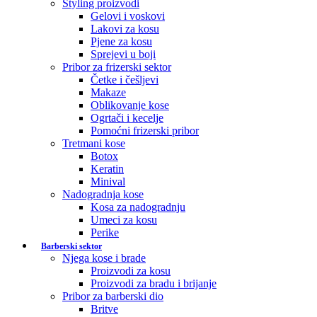
Styling proizvodi
Gelovi i voskovi
Lakovi za kosu
Pjene za kosu
Sprejevi u boji
Pribor za frizerski sektor
Četke i češljevi
Makaze
Oblikovanje kose
Ogrtači i kecelje
Pomoćni frizerski pribor
Tretmani kose
Botox
Keratin
Minival
Nadogradnja kose
Kosa za nadogradnju
Umeci za kosu
Perike
Barberski sektor
Njega kose i brade
Proizvodi za kosu
Proizvodi za bradu i brijanje
Pribor za barberski dio
Britve