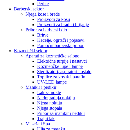
Perike
Barberski sektor
Njega kose i brade
Proizvodi za kosu
Proizvodi za bradu i brijanje
Pribor za barberski dio
Britve
Kecelje, ogrtači i pojasevi
Pomoćni barberski pribor
Kozmetički sektor
Aparati za kozmetičke salone
Električne turpije i nastavci
Kozmetičke lupe i lampe
Sterilizatori, aspiratori i ostalo
Topilice za vosak i parafin
UV/LED lampe
Manikir i pedikir
Lak za nokte
Nadogradnja noktiju
Njega noktiju
Njega stopala
Pribor za manikir i pedikir
Trajni lak
Masaža i Spa
Ulja za masažu