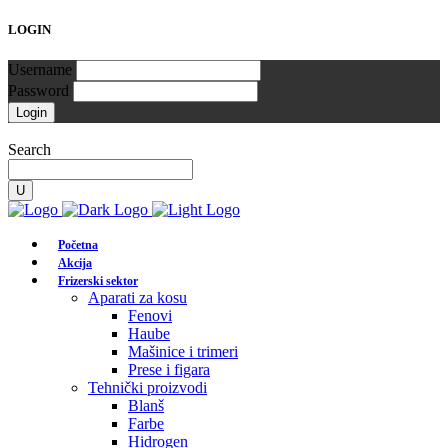
LOGIN
Username
Password
Search
Početna
Akcija
Frizerski sektor
Aparati za kosu
Fenovi
Haube
Mašinice i trimeri
Prese i figara
Tehnički proizvodi
Blanš
Farbe
Hidrogen