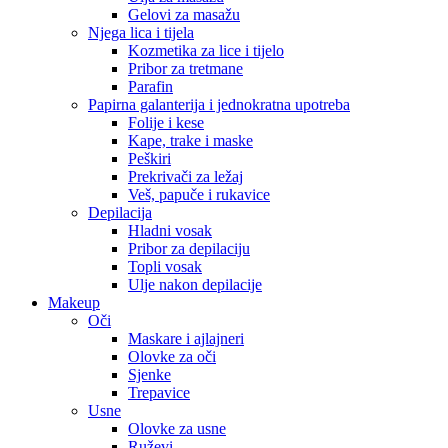
Gelovi za masažu
Njega lica i tijela
Kozmetika za lice i tijelo
Pribor za tretmane
Parafin
Papirna galanterija i jednokratna upotreba
Folije i kese
Kape, trake i maske
Peškiri
Prekrivači za ležaj
Veš, papuče i rukavice
Depilacija
Hladni vosak
Pribor za depilaciju
Topli vosak
Ulje nakon depilacije
Makeup
Oči
Maskare i ajlajneri
Olovke za oči
Sjenke
Trepavice
Usne
Olovke za usne
Ruževi