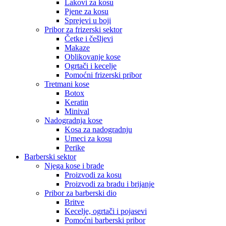
Lakovi za kosu
Pjene za kosu
Sprejevi u boji
Pribor za frizerski sektor
Četke i češljevi
Makaze
Oblikovanje kose
Ogrtači i kecelje
Pomoćni frizerski pribor
Tretmani kose
Botox
Keratin
Minival
Nadogradnja kose
Kosa za nadogradnju
Umeci za kosu
Perike
Barberski sektor
Njega kose i brade
Proizvodi za kosu
Proizvodi za bradu i brijanje
Pribor za barberski dio
Britve
Kecelje, ogrtači i pojasevi
Pomoćni barberski pribor