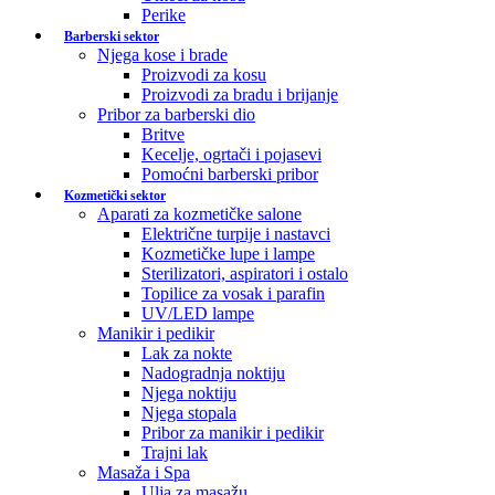
Perike
Barberski sektor
Njega kose i brade
Proizvodi za kosu
Proizvodi za bradu i brijanje
Pribor za barberski dio
Britve
Kecelje, ogrtači i pojasevi
Pomoćni barberski pribor
Kozmetički sektor
Aparati za kozmetičke salone
Električne turpije i nastavci
Kozmetičke lupe i lampe
Sterilizatori, aspiratori i ostalo
Topilice za vosak i parafin
UV/LED lampe
Manikir i pedikir
Lak za nokte
Nadogradnja noktiju
Njega noktiju
Njega stopala
Pribor za manikir i pedikir
Trajni lak
Masaža i Spa
Ulja za masažu