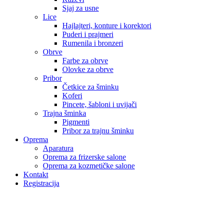
Sjaj za usne
Lice
Hajlajteri, konture i korektori
Puderi i prajmeri
Rumenila i bronzeri
Obrve
Farbe za obrve
Olovke za obrve
Pribor
Četkice za šminku
Koferi
Pincete, šabloni i uvijači
Trajna šminka
Pigmenti
Pribor za trajnu šminku
Oprema
Aparatura
Oprema za frizerske salone
Oprema za kozmetičke salone
Kontakt
Registracija