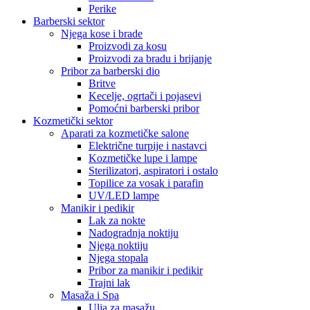
Perike
Barberski sektor
Njega kose i brade
Proizvodi za kosu
Proizvodi za bradu i brijanje
Pribor za barberski dio
Britve
Kecelje, ogrtači i pojasevi
Pomoćni barberski pribor
Kozmetički sektor
Aparati za kozmetičke salone
Električne turpije i nastavci
Kozmetičke lupe i lampe
Sterilizatori, aspiratori i ostalo
Topilice za vosak i parafin
UV/LED lampe
Manikir i pedikir
Lak za nokte
Nadogradnja noktiju
Njega noktiju
Njega stopala
Pribor za manikir i pedikir
Trajni lak
Masaža i Spa
Ulja za masažu