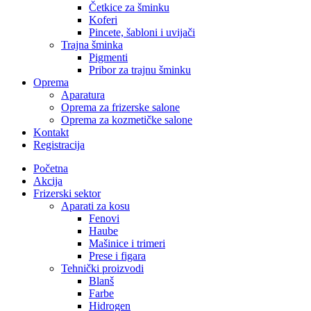
Četkice za šminku
Koferi
Pincete, šabloni i uvijači
Trajna šminka
Pigmenti
Pribor za trajnu šminku
Oprema
Aparatura
Oprema za frizerske salone
Oprema za kozmetičke salone
Kontakt
Registracija
Početna
Akcija
Frizerski sektor
Aparati za kosu
Fenovi
Haube
Mašinice i trimeri
Prese i figara
Tehnički proizvodi
Blanš
Farbe
Hidrogen