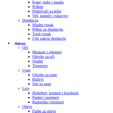
Kape, trake i maske
Peškiri
Prekrivači za ležaj
Veš, papuče i rukavice
Depilacija
Hladni vosak
Pribor za depilaciju
Topli vosak
Ulje nakon depilacije
Makeup
Oči
Maskare i ajlajneri
Olovke za oči
Sjenke
Trepavice
Usne
Olovke za usne
Ruževi
Sjaj za usne
Lice
Hajlajteri, konture i korektori
Puderi i prajmeri
Rumenila i bronzeri
Obrve
Farbe za obrve