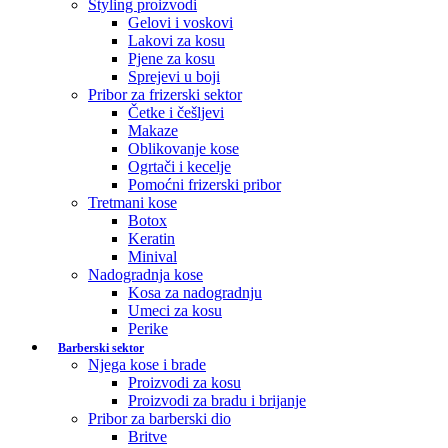
Styling proizvodi
Gelovi i voskovi
Lakovi za kosu
Pjene za kosu
Sprejevi u boji
Pribor za frizerski sektor
Četke i češljevi
Makaze
Oblikovanje kose
Ogrtači i kecelje
Pomoćni frizerski pribor
Tretmani kose
Botox
Keratin
Minival
Nadogradnja kose
Kosa za nadogradnju
Umeci za kosu
Perike
Barberski sektor
Njega kose i brade
Proizvodi za kosu
Proizvodi za bradu i brijanje
Pribor za barberski dio
Britve