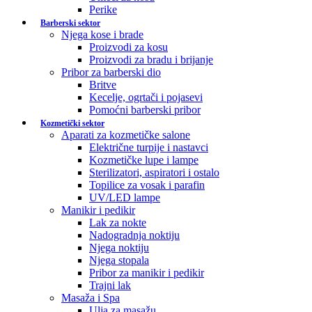
Perike
Barberski sektor
Njega kose i brade
Proizvodi za kosu
Proizvodi za bradu i brijanje
Pribor za barberski dio
Britve
Kecelje, ogrtači i pojasevi
Pomoćni barberski pribor
Kozmetički sektor
Aparati za kozmetičke salone
Električne turpije i nastavci
Kozmetičke lupe i lampe
Sterilizatori, aspiratori i ostalo
Topilice za vosak i parafin
UV/LED lampe
Manikir i pedikir
Lak za nokte
Nadogradnja noktiju
Njega noktiju
Njega stopala
Pribor za manikir i pedikir
Trajni lak
Masaža i Spa
Ulja za masažu