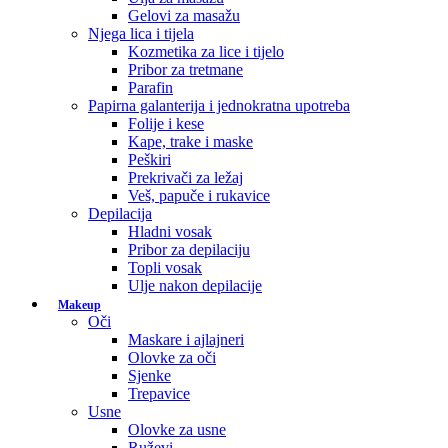
Gelovi za masažu
Njega lica i tijela
Kozmetika za lice i tijelo
Pribor za tretmane
Parafin
Papirna galanterija i jednokratna upotreba
Folije i kese
Kape, trake i maske
Peškiri
Prekrivači za ležaj
Veš, papuče i rukavice
Depilacija
Hladni vosak
Pribor za depilaciju
Topli vosak
Ulje nakon depilacije
Makeup
Oči
Maskare i ajlajneri
Olovke za oči
Sjenke
Trepavice
Usne
Olovke za usne
Ruževi