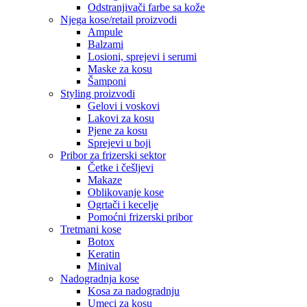
Odstranjivači farbe sa kože
Njega kose/retail proizvodi
Ampule
Balzami
Losioni, sprejevi i serumi
Maske za kosu
Šamponi
Styling proizvodi
Gelovi i voskovi
Lakovi za kosu
Pjene za kosu
Sprejevi u boji
Pribor za frizerski sektor
Četke i češljevi
Makaze
Oblikovanje kose
Ogrtači i kecelje
Pomoćni frizerski pribor
Tretmani kose
Botox
Keratin
Minival
Nadogradnja kose
Kosa za nadogradnju
Umeci za kosu