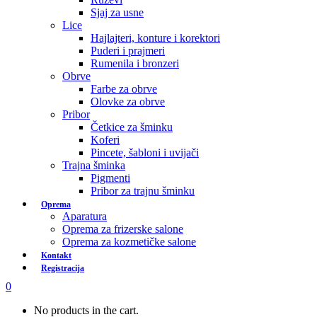
Sjaj za usne
Lice
Hajlajteri, konture i korektori
Puderi i prajmeri
Rumenila i bronzeri
Obrve
Farbe za obrve
Olovke za obrve
Pribor
Četkice za šminku
Koferi
Pincete, šabloni i uvijači
Trajna šminka
Pigmenti
Pribor za trajnu šminku
Oprema
Aparatura
Oprema za frizerske salone
Oprema za kozmetičke salone
Kontakt
Registracija
0
No products in the cart.