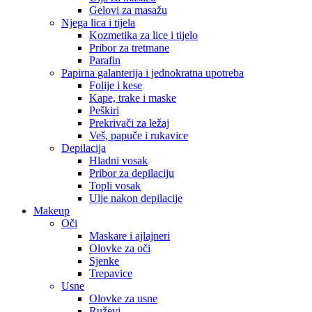
Gelovi za masažu
Njega lica i tijela
Kozmetika za lice i tijelo
Pribor za tretmane
Parafin
Papirna galanterija i jednokratna upotreba
Folije i kese
Kape, trake i maske
Peškiri
Prekrivači za ležaj
Veš, papuče i rukavice
Depilacija
Hladni vosak
Pribor za depilaciju
Topli vosak
Ulje nakon depilacije
Makeup
Oči
Maskare i ajlajneri
Olovke za oči
Sjenke
Trepavice
Usne
Olovke za usne
Ruževi