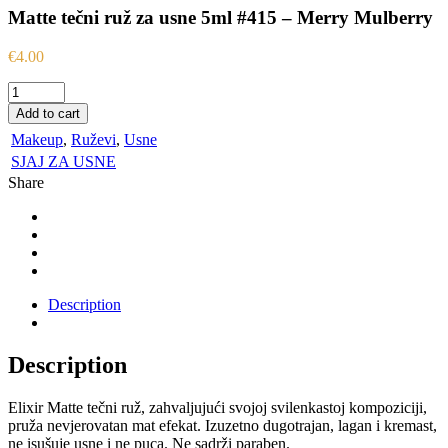
Matte tečni ruž za usne 5ml #415 – Merry Mulberry
€
4.00
Matte
tečni
Add to cart
ruž
Makeup
,
Ruževi
,
Usne
za
usne
SJAJ ZA USNE
5ml
Share
#415
-
Merry
Mulberry
quantity
Description
Description
Elixir Matte tečni ruž, zahvaljujući svojoj svilenkastoj kompoziciji,
pruža nevjerovatan mat efekat. Izuzetno dugotrajan, lagan i kremast,
ne isušuje usne i ne puca. Ne sadrži paraben.