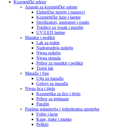
Kozmetički sektor
Aparati za kozmetičke salone
Električne turpije i nastavci
Kozmetičke lupe i lampe
Sterilizatori, aspiratori i ostalo
Topilice za vosak i parafin
UV/LED lampe
Manikir i pedikir
Lak za nokte
Nadogradnja noktiju
Njega noktiju
Njega stopala
Pribor za manikir i pedikir
Trajni lak
Masaža i Spa
Ulja za masažu
Gelovi za masažu
Njega lica i tijela
Kozmetika za lice i tijelo
Pribor za tretmane
Parafin
Papirna galanterija i jednokratna upotreba
Folije i kese
Kape, trake i maske
Peškiri