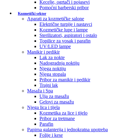
Kecelje, ogrtači i pojasevi
Pomoćni barberski pribor
Kozmetički sektor
Aparati za kozmetičke salone
Električne turpije i nastavci
Kozmetičke lupe i lampe
Sterilizatori, aspiratori i ostalo
Topilice za vosak i parafin
UV/LED lampe
Manikir i pedikir
Lak za nokte
Nadogradnja noktiju
Njega noktiju
Njega stopala
Pribor za manikir i pedikir
Trajni lak
Masaža i Spa
Ulja za masažu
Gelovi za masažu
Njega lica i tijela
Kozmetika za lice i tijelo
Pribor za tretmane
Parafin
Papirna galanterija i jednokratna upotreba
Folije i kese