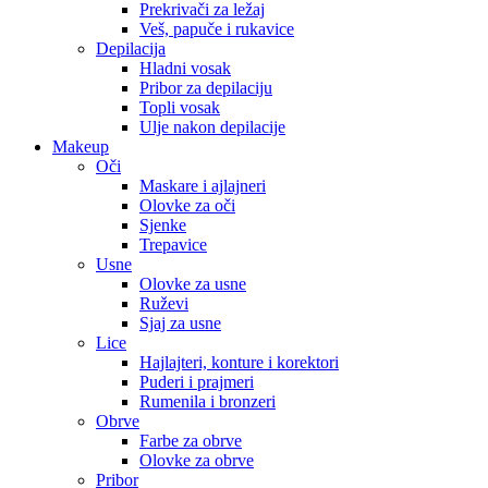
Prekrivači za ležaj
Veš, papuče i rukavice
Depilacija
Hladni vosak
Pribor za depilaciju
Topli vosak
Ulje nakon depilacije
Makeup
Oči
Maskare i ajlajneri
Olovke za oči
Sjenke
Trepavice
Usne
Olovke za usne
Ruževi
Sjaj za usne
Lice
Hajlajteri, konture i korektori
Puderi i prajmeri
Rumenila i bronzeri
Obrve
Farbe za obrve
Olovke za obrve
Pribor