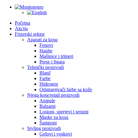
Početna
Akcija
Frizerski sektor
Aparati za kosu
Fenovi
Haube
Mašinice i trimeri
Prese i figara
Tehnički proizvodi
Blanš
Farbe
Hidrogen
Odstranjivači farbe sa kože
Njega kose/retail proizvodi
Ampule
Balzami
Losioni, sprejevi i serumi
Maske za kosu
Šamponi
Styling proizvodi
Gelovi i voskovi