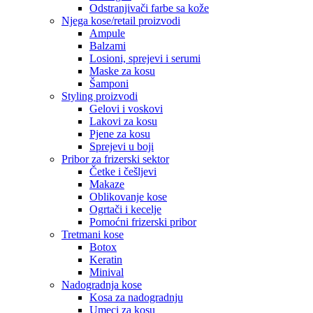
Odstranjivači farbe sa kože
Njega kose/retail proizvodi
Ampule
Balzami
Losioni, sprejevi i serumi
Maske za kosu
Šamponi
Styling proizvodi
Gelovi i voskovi
Lakovi za kosu
Pjene za kosu
Sprejevi u boji
Pribor za frizerski sektor
Četke i češljevi
Makaze
Oblikovanje kose
Ogrtači i kecelje
Pomoćni frizerski pribor
Tretmani kose
Botox
Keratin
Minival
Nadogradnja kose
Kosa za nadogradnju
Umeci za kosu