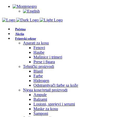
Početna
Akcija
Frizerski sektor
Aparati za kosu
Fenovi
Haube
Mašinice i trimeri
Prese i figara
Tehnički proizvodi
Blanš
Farbe
Hidrogen
Odstranjivači farbe sa kože
Njega kose/retail proizvodi
Ampule
Balzami
Losioni, sprejevi i serumi
Maske za kosu
Šamponi