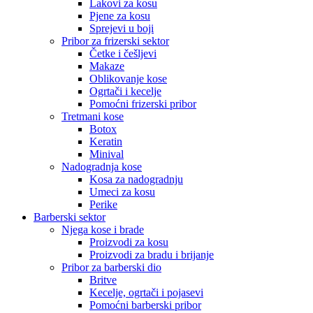
Lakovi za kosu
Pjene za kosu
Sprejevi u boji
Pribor za frizerski sektor
Četke i češljevi
Makaze
Oblikovanje kose
Ogrtači i kecelje
Pomoćni frizerski pribor
Tretmani kose
Botox
Keratin
Minival
Nadogradnja kose
Kosa za nadogradnju
Umeci za kosu
Perike
Barberski sektor
Njega kose i brade
Proizvodi za kosu
Proizvodi za bradu i brijanje
Pribor za barberski dio
Britve
Kecelje, ogrtači i pojasevi
Pomoćni barberski pribor