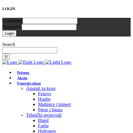
LOGIN
Username
Password
Search
Početna
Akcija
Frizerski sektor
Aparati za kosu
Fenovi
Haube
Mašinice i trimeri
Prese i figara
Tehnički proizvodi
Blanš
Farbe
Hidrogen