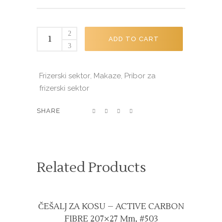
MAKAZE
ADD TO CART
ZA
ŠIŠANJE
IWASAKI
Frizerski sektor
Makaze
Pribor za
,
,
STEEL
frizerski sektor
5''
370.847
SHARE
quantity
Related Products
ČEŠALJ ZA KOSU – ACTIVE CARBON
FIBRE 207×27 Mm, #503