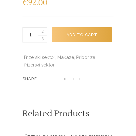
€
92.00
MAKAZE
ADD TO CART
ZA
ŠIŠANJE
LAMEO
Frizerski sektor
Makaze
Pribor za
,
,
EXECUTIVE
frizerski sektor
DEEP
BLACK
SHARE
5,5''
370.890
quantity
Related Products