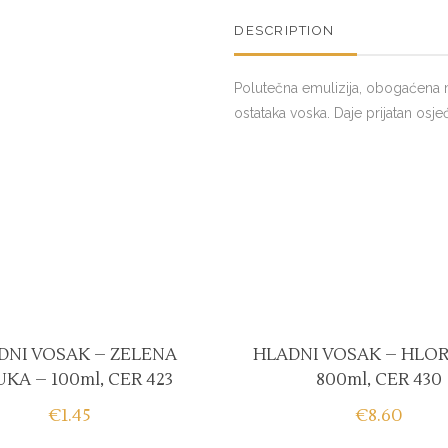
quantity
DESCRIPTION
Polutečna emulizija, obogaćena 
ostataka voska. Daje prijatan osjeć
DNI VOSAK – ZELENA
HLADNI VOSAK – HLOR
UKA – 100ml, CER 423
800ml, CER 430
€
1.45
€
8.60