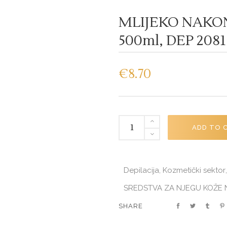
MLIJEKO NAKON
500ml, DEP 2081
€
8.70
MLIJEKO
ADD TO 
NAKON
DEPILACIJE
-
Depilacija
Kozmetički sektor
,
MENTOL
-
SREDSTVA ZA NJEGU KOŽE 
500ml,
SHARE
DEP
2081