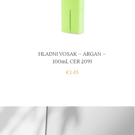
READ MORE
HLADNI VOSAK – ARGAN –
100ml, CER 2093
€
1.45