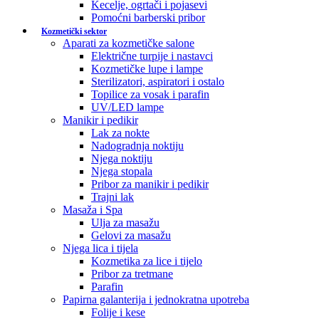
Kecelje, ogrtači i pojasevi
Pomoćni barberski pribor
Kozmetički sektor
Aparati za kozmetičke salone
Električne turpije i nastavci
Kozmetičke lupe i lampe
Sterilizatori, aspiratori i ostalo
Topilice za vosak i parafin
UV/LED lampe
Manikir i pedikir
Lak za nokte
Nadogradnja noktiju
Njega noktiju
Njega stopala
Pribor za manikir i pedikir
Trajni lak
Masaža i Spa
Ulja za masažu
Gelovi za masažu
Njega lica i tijela
Kozmetika za lice i tijelo
Pribor za tretmane
Parafin
Papirna galanterija i jednokratna upotreba
Folije i kese