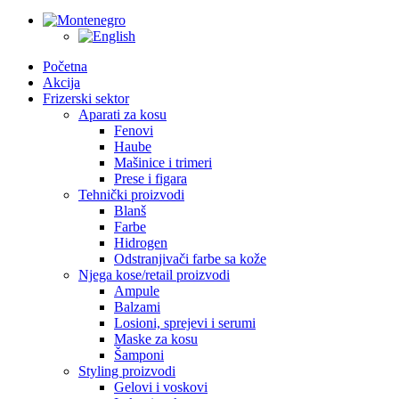
Početna
Akcija
Frizerski sektor
Aparati za kosu
Fenovi
Haube
Mašinice i trimeri
Prese i figara
Tehnički proizvodi
Blanš
Farbe
Hidrogen
Odstranjivači farbe sa kože
Njega kose/retail proizvodi
Ampule
Balzami
Losioni, sprejevi i serumi
Maske za kosu
Šamponi
Styling proizvodi
Gelovi i voskovi