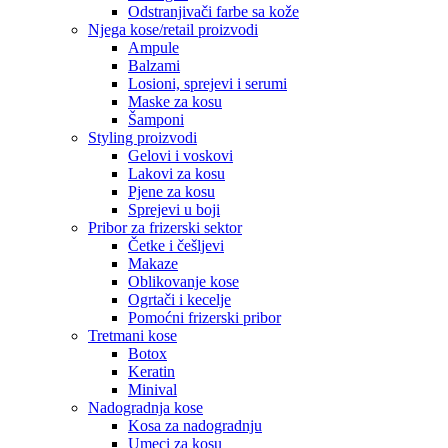
Odstranjivači farbe sa kože
Njega kose/retail proizvodi
Ampule
Balzami
Losioni, sprejevi i serumi
Maske za kosu
Šamponi
Styling proizvodi
Gelovi i voskovi
Lakovi za kosu
Pjene za kosu
Sprejevi u boji
Pribor za frizerski sektor
Četke i češljevi
Makaze
Oblikovanje kose
Ogrtači i kecelje
Pomoćni frizerski pribor
Tretmani kose
Botox
Keratin
Minival
Nadogradnja kose
Kosa za nadogradnju
Umeci za kosu