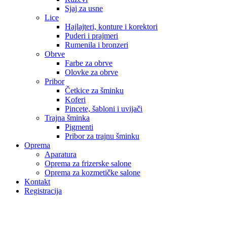
Sjaj za usne
Lice
Hajlajteri, konture i korektori
Puderi i prajmeri
Rumenila i bronzeri
Obrve
Farbe za obrve
Olovke za obrve
Pribor
Četkice za šminku
Koferi
Pincete, šabloni i uvijači
Trajna šminka
Pigmenti
Pribor za trajnu šminku
Oprema
Aparatura
Oprema za frizerske salone
Oprema za kozmetičke salone
Kontakt
Registracija