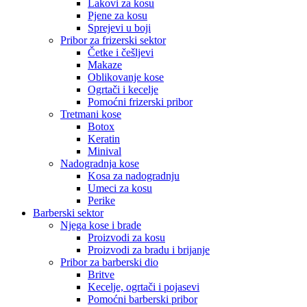
Lakovi za kosu
Pjene za kosu
Sprejevi u boji
Pribor za frizerski sektor
Četke i češljevi
Makaze
Oblikovanje kose
Ogrtači i kecelje
Pomoćni frizerski pribor
Tretmani kose
Botox
Keratin
Minival
Nadogradnja kose
Kosa za nadogradnju
Umeci za kosu
Perike
Barberski sektor
Njega kose i brade
Proizvodi za kosu
Proizvodi za bradu i brijanje
Pribor za barberski dio
Britve
Kecelje, ogrtači i pojasevi
Pomoćni barberski pribor