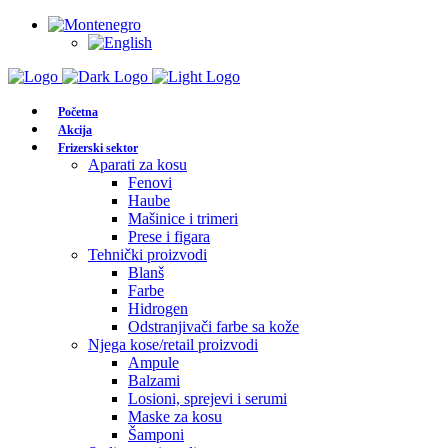
Početna
Akcija
Frizerski sektor
Aparati za kosu
Fenovi
Haube
Mašinice i trimeri
Prese i figara
Tehnički proizvodi
Blanš
Farbe
Hidrogen
Odstranjivači farbe sa kože
Njega kose/retail proizvodi
Ampule
Balzami
Losioni, sprejevi i serumi
Maske za kosu
Šamponi