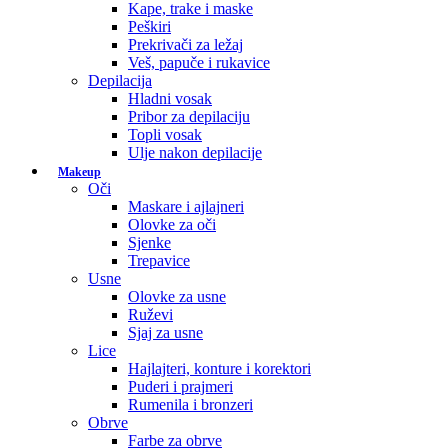
Kape, trake i maske
Peškiri
Prekrivači za ležaj
Veš, papuče i rukavice
Depilacija
Hladni vosak
Pribor za depilaciju
Topli vosak
Ulje nakon depilacije
Makeup
Oči
Maskare i ajlajneri
Olovke za oči
Sjenke
Trepavice
Usne
Olovke za usne
Ruževi
Sjaj za usne
Lice
Hajlajteri, konture i korektori
Puderi i prajmeri
Rumenila i bronzeri
Obrve
Farbe za obrve