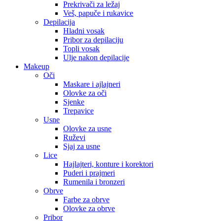
Prekrivači za ležaj
Veš, papuče i rukavice
Depilacija
Hladni vosak
Pribor za depilaciju
Topli vosak
Ulje nakon depilacije
Makeup
Oči
Maskare i ajlajneri
Olovke za oči
Sjenke
Trepavice
Usne
Olovke za usne
Ruževi
Sjaj za usne
Lice
Hajlajteri, konture i korektori
Puderi i prajmeri
Rumenila i bronzeri
Obrve
Farbe za obrve
Olovke za obrve
Pribor