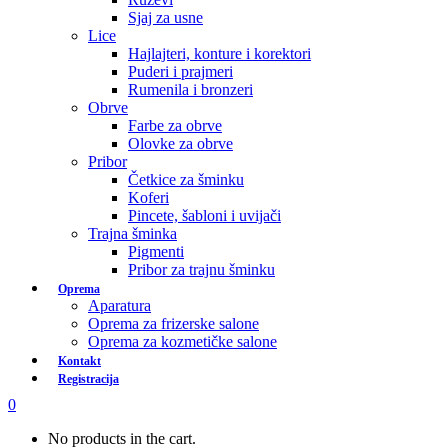
Sjaj za usne
Lice
Hajlajteri, konture i korektori
Puderi i prajmeri
Rumenila i bronzeri
Obrve
Farbe za obrve
Olovke za obrve
Pribor
Četkice za šminku
Koferi
Pincete, šabloni i uvijači
Trajna šminka
Pigmenti
Pribor za trajnu šminku
Oprema
Aparatura
Oprema za frizerske salone
Oprema za kozmetičke salone
Kontakt
Registracija
0
No products in the cart.