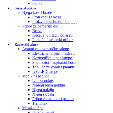
Perike
Barberski sektor
Njega kose i brade
Proizvodi za kosu
Proizvodi za bradu i brijanje
Pribor za barberski dio
Britve
Kecelje, ogrtači i pojasevi
Pomoćni barberski pribor
Kozmetički sektor
Aparati za kozmetičke salone
Električne turpije i nastavci
Kozmetičke lupe i lampe
Sterilizatori, aspiratori i ostalo
Topilice za vosak i parafin
UV/LED lampe
Manikir i pedikir
Lak za nokte
Nadogradnja noktiju
Njega noktiju
Njega stopala
Pribor za manikir i pedikir
Trajni lak
Masaža i Spa
Ulja za masažu