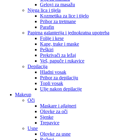
Gelovi za masažu
Njega lica i tijela
Kozmetika za lice i tijelo
Pribor za tretmane
Parafin
Papirna galanterija i jednokratna upotreba
Folije i kese
Kape, trake i maske
Peškiri
Prekrivači za ležaj
Veš, papuče i rukavice
Depilacija
Hladni vosak
Pribor za depilaciju
Topli vosak
Ulje nakon depilacije
Makeup
Oči
Maskare i ajlajneri
Olovke za oči
Sjenke
Trepavice
Usne
Olovke za usne
Ruževi