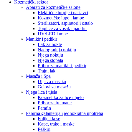
Kozmetički sektor
Aparati za kozmetičke salone
Električne turpije i nastavci
Kozmetičke lupe i lampe
Sterilizatori, aspiratori i ostalo
Topilice za vosak i parafin
UV/LED lampe
Manikir i pedikir
Lak za nokte
Nadogradnja noktiju
Njega noktiju
Njega stopala
Pribor za manikir i pedikir
Trajni lak
Masaža i Spa
Ulja za masažu
Gelovi za masažu
Njega lica i tijela
Kozmetika za lice i tijelo
Pribor za tretmane
Parafin
Papirna galanterija i jednokratna upotreba
Folije i kese
Kape, trake i maske
Peškiri