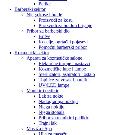
Perike
Barberski sektor
Njega kose i brade
Proizvodi za kosu
Proizvodi za bradu i brijanje
Pribor za barberski dio
Britve
Kecelje, ogrtači i pojasevi
Pomoćni barberski pribor
Kozmetički sektor
Aparati za kozmetičke salone
Električne turpije i nastavci
Kozmetičke lupe i lampe
Sterilizatori, aspiratori i ostalo
Topilice za vosak i parafin
UV/LED lampe
Manikir i pedikir
Lak za nokte
Nadogradnja noktiju
Njega noktiju
Njega stopala
Pribor za manikir i pedikir
Trajni lak
Masaža i Spa
Ulja za masažu