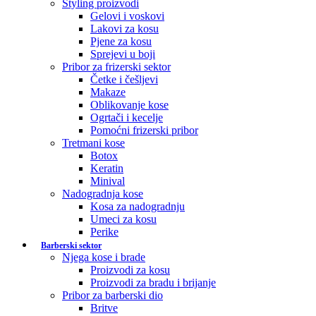
Styling proizvodi
Gelovi i voskovi
Lakovi za kosu
Pjene za kosu
Sprejevi u boji
Pribor za frizerski sektor
Četke i češljevi
Makaze
Oblikovanje kose
Ogrtači i kecelje
Pomoćni frizerski pribor
Tretmani kose
Botox
Keratin
Minival
Nadogradnja kose
Kosa za nadogradnju
Umeci za kosu
Perike
Barberski sektor
Njega kose i brade
Proizvodi za kosu
Proizvodi za bradu i brijanje
Pribor za barberski dio
Britve