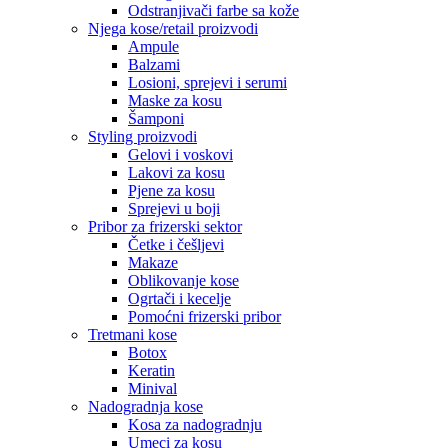
Odstranjivači farbe sa kože
Njega kose/retail proizvodi
Ampule
Balzami
Losioni, sprejevi i serumi
Maske za kosu
Šamponi
Styling proizvodi
Gelovi i voskovi
Lakovi za kosu
Pjene za kosu
Sprejevi u boji
Pribor za frizerski sektor
Četke i češljevi
Makaze
Oblikovanje kose
Ogrtači i kecelje
Pomoćni frizerski pribor
Tretmani kose
Botox
Keratin
Minival
Nadogradnja kose
Kosa za nadogradnju
Umeci za kosu