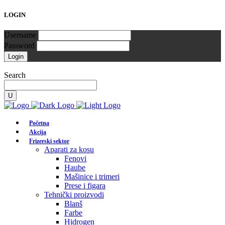
LOGIN
Username
Password
Search
Početna
Akcija
Frizerski sektor
Aparati za kosu
Fenovi
Haube
Mašinice i trimeri
Prese i figara
Tehnički proizvodi
Blanš
Farbe
Hidrogen