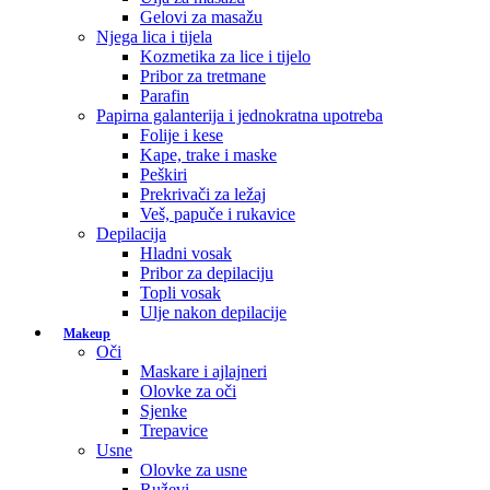
Gelovi za masažu
Njega lica i tijela
Kozmetika za lice i tijelo
Pribor za tretmane
Parafin
Papirna galanterija i jednokratna upotreba
Folije i kese
Kape, trake i maske
Peškiri
Prekrivači za ležaj
Veš, papuče i rukavice
Depilacija
Hladni vosak
Pribor za depilaciju
Topli vosak
Ulje nakon depilacije
Makeup
Oči
Maskare i ajlajneri
Olovke za oči
Sjenke
Trepavice
Usne
Olovke za usne
Ruževi