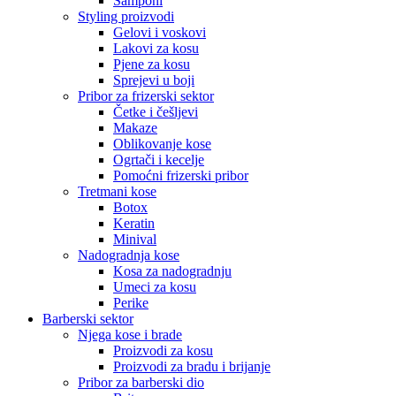
Šamponi
Styling proizvodi
Gelovi i voskovi
Lakovi za kosu
Pjene za kosu
Sprejevi u boji
Pribor za frizerski sektor
Četke i češljevi
Makaze
Oblikovanje kose
Ogrtači i kecelje
Pomoćni frizerski pribor
Tretmani kose
Botox
Keratin
Minival
Nadogradnja kose
Kosa za nadogradnju
Umeci za kosu
Perike
Barberski sektor
Njega kose i brade
Proizvodi za kosu
Proizvodi za bradu i brijanje
Pribor za barberski dio