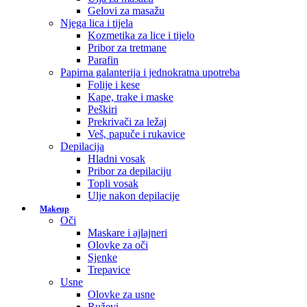
Gelovi za masažu
Njega lica i tijela
Kozmetika za lice i tijelo
Pribor za tretmane
Parafin
Papirna galanterija i jednokratna upotreba
Folije i kese
Kape, trake i maske
Peškiri
Prekrivači za ležaj
Veš, papuče i rukavice
Depilacija
Hladni vosak
Pribor za depilaciju
Topli vosak
Ulje nakon depilacije
Makeup
Oči
Maskare i ajlajneri
Olovke za oči
Sjenke
Trepavice
Usne
Olovke za usne
Ruževi