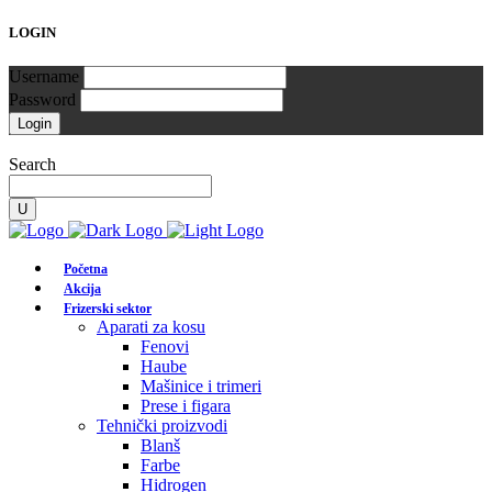
LOGIN
Username
Password
Search
Početna
Akcija
Frizerski sektor
Aparati za kosu
Fenovi
Haube
Mašinice i trimeri
Prese i figara
Tehnički proizvodi
Blanš
Farbe
Hidrogen