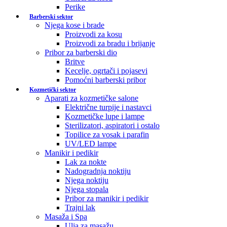
Perike
Barberski sektor
Njega kose i brade
Proizvodi za kosu
Proizvodi za bradu i brijanje
Pribor za barberski dio
Britve
Kecelje, ogrtači i pojasevi
Pomoćni barberski pribor
Kozmetički sektor
Aparati za kozmetičke salone
Električne turpije i nastavci
Kozmetičke lupe i lampe
Sterilizatori, aspiratori i ostalo
Topilice za vosak i parafin
UV/LED lampe
Manikir i pedikir
Lak za nokte
Nadogradnja noktiju
Njega noktiju
Njega stopala
Pribor za manikir i pedikir
Trajni lak
Masaža i Spa
Ulja za masažu