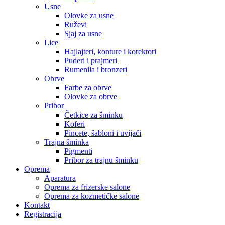
Usne
Olovke za usne
Ruževi
Sjaj za usne
Lice
Hajlajteri, konture i korektori
Puderi i prajmeri
Rumenila i bronzeri
Obrve
Farbe za obrve
Olovke za obrve
Pribor
Četkice za šminku
Koferi
Pincete, šabloni i uvijači
Trajna šminka
Pigmenti
Pribor za trajnu šminku
Oprema
Aparatura
Oprema za frizerske salone
Oprema za kozmetičke salone
Kontakt
Registracija