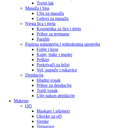
Trajni lak
Masaža i Spa
Ulja za masažu
Gelovi za masažu
Njega lica i tijela
Kozmetika za lice i tijelo
Pribor za tretmane
Parafin
Papirna galanterija i jednokratna upotreba
Folije i kese
Kape, trake i maske
Peškiri
Prekrivači za ležaj
Veš, papuče i rukavice
Depilacija
Hladni vosak
Pribor za depilaciju
Topli vosak
Ulje nakon depilacije
Makeup
Oči
Maskare i ajlajneri
Olovke za oči
Sjenke
Trepavice