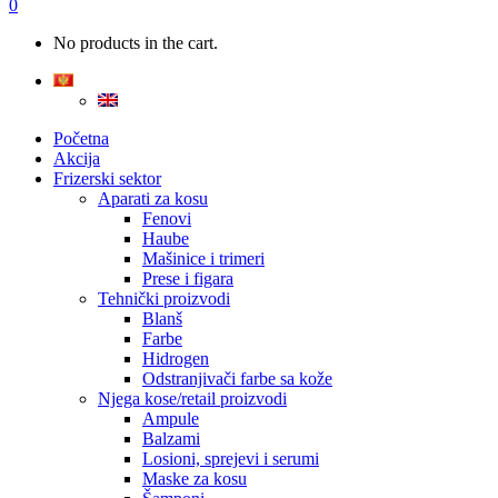
0
No products in the cart.
Početna
Akcija
Frizerski sektor
Aparati za kosu
Fenovi
Haube
Mašinice i trimeri
Prese i figara
Tehnički proizvodi
Blanš
Farbe
Hidrogen
Odstranjivači farbe sa kože
Njega kose/retail proizvodi
Ampule
Balzami
Losioni, sprejevi i serumi
Maske za kosu