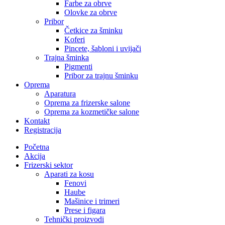
Farbe za obrve
Olovke za obrve
Pribor
Četkice za šminku
Koferi
Pincete, šabloni i uvijači
Trajna šminka
Pigmenti
Pribor za trajnu šminku
Oprema
Aparatura
Oprema za frizerske salone
Oprema za kozmetičke salone
Kontakt
Registracija
Početna
Akcija
Frizerski sektor
Aparati za kosu
Fenovi
Haube
Mašinice i trimeri
Prese i figara
Tehnički proizvodi