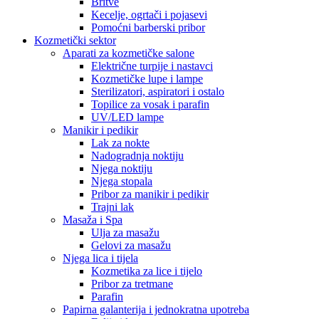
Britve
Kecelje, ogrtači i pojasevi
Pomoćni barberski pribor
Kozmetički sektor
Aparati za kozmetičke salone
Električne turpije i nastavci
Kozmetičke lupe i lampe
Sterilizatori, aspiratori i ostalo
Topilice za vosak i parafin
UV/LED lampe
Manikir i pedikir
Lak za nokte
Nadogradnja noktiju
Njega noktiju
Njega stopala
Pribor za manikir i pedikir
Trajni lak
Masaža i Spa
Ulja za masažu
Gelovi za masažu
Njega lica i tijela
Kozmetika za lice i tijelo
Pribor za tretmane
Parafin
Papirna galanterija i jednokratna upotreba