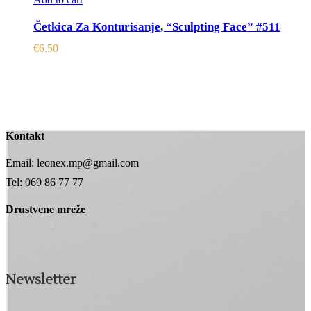
Četkica Za Konturisanje, “Sculpting Face” #511
€
6.50
Kontakt
Email: leonex.mp@gmail.com
Tel: 069 86 77 77
Drustvene mreže
Newsletter