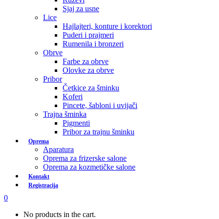
Sjaj za usne
Lice
Hajlajteri, konture i korektori
Puderi i prajmeri
Rumenila i bronzeri
Obrve
Farbe za obrve
Olovke za obrve
Pribor
Četkice za šminku
Koferi
Pincete, šabloni i uvijači
Trajna šminka
Pigmenti
Pribor za trajnu šminku
Oprema
Aparatura
Oprema za frizerske salone
Oprema za kozmetičke salone
Kontakt
Registracija
0
No products in the cart.