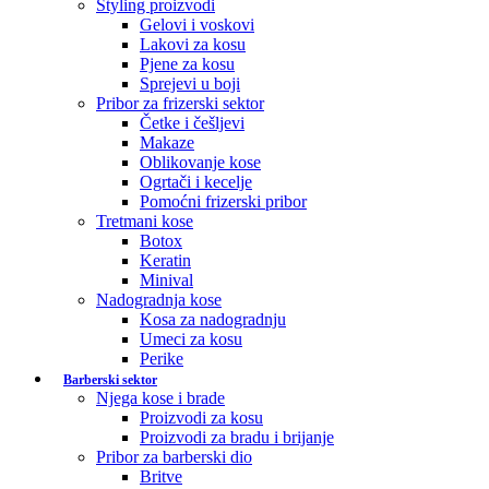
Styling proizvodi
Gelovi i voskovi
Lakovi za kosu
Pjene za kosu
Sprejevi u boji
Pribor za frizerski sektor
Četke i češljevi
Makaze
Oblikovanje kose
Ogrtači i kecelje
Pomoćni frizerski pribor
Tretmani kose
Botox
Keratin
Minival
Nadogradnja kose
Kosa za nadogradnju
Umeci za kosu
Perike
Barberski sektor
Njega kose i brade
Proizvodi za kosu
Proizvodi za bradu i brijanje
Pribor za barberski dio
Britve