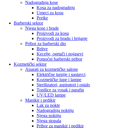
Nadogradnja kose
Kosa za nadogradnju
Umeci za kosu
Perike
Barberski sektor
Njega kose i brade
Proizvodi za kosu
Proizvodi za bradu i brijanje
Pribor za barberski dio
Britve
Kecelje, ogrtači i pojasevi
Pomoćni barberski pribor
Kozmetički sektor
Aparati za kozmetičke salone
Električne turpije i nastavci
Kozmetičke lupe i lampe
Sterilizatori, aspiratori i ostalo
Topilice za vosak i parafin
UV/LED lampe
Manikir i pedikir
Lak za nokte
Nadogradnja noktiju
Njega noktiju
Njega stopala
Pribor za manikir i pedikir