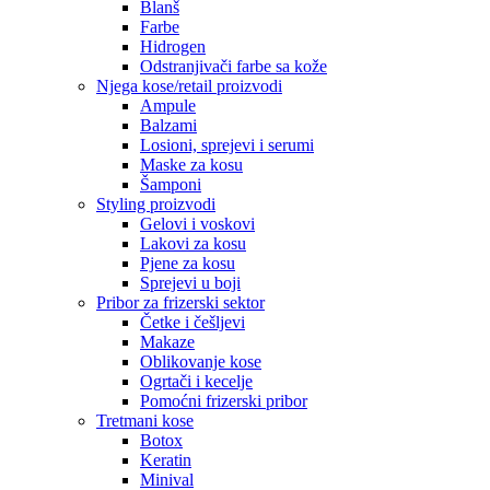
Blanš
Farbe
Hidrogen
Odstranjivači farbe sa kože
Njega kose/retail proizvodi
Ampule
Balzami
Losioni, sprejevi i serumi
Maske za kosu
Šamponi
Styling proizvodi
Gelovi i voskovi
Lakovi za kosu
Pjene za kosu
Sprejevi u boji
Pribor za frizerski sektor
Četke i češljevi
Makaze
Oblikovanje kose
Ogrtači i kecelje
Pomoćni frizerski pribor
Tretmani kose
Botox
Keratin
Minival