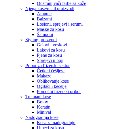
Odstranjivači farbe sa kože
Njega kose/retail proizvodi
Ampule
Balzami
Losioni, sprejevi i serumi
Maske za kosu
Šamponi
Styling proizvodi
Gelovi i voskovi
Lakovi za kosu
Pjene za kosu
Sprejevi u boji
Pribor za frizerski sektor
Četke i češljevi
Makaze
Oblikovanje kose
Ogrtači i kecelje
Pomoćni frizerski pribor
Tretmani kose
Botox
Keratin
Minival
Nadogradnja kose
Kosa za nadogradnju
Umeci za kosu