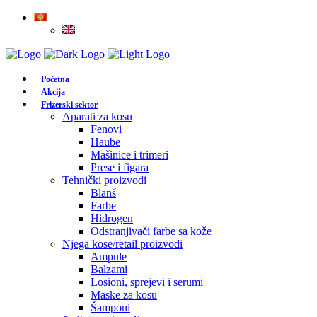
Početna
Akcija
Frizerski sektor
Aparati za kosu
Fenovi
Haube
Mašinice i trimeri
Prese i figara
Tehnički proizvodi
Blanš
Farbe
Hidrogen
Odstranjivači farbe sa kože
Njega kose/retail proizvodi
Ampule
Balzami
Losioni, sprejevi i serumi
Maske za kosu
Šamponi