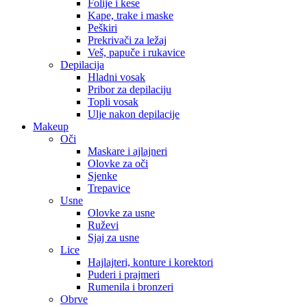
Folije i kese
Kape, trake i maske
Peškiri
Prekrivači za ležaj
Veš, papuče i rukavice
Depilacija
Hladni vosak
Pribor za depilaciju
Topli vosak
Ulje nakon depilacije
Makeup
Oči
Maskare i ajlajneri
Olovke za oči
Sjenke
Trepavice
Usne
Olovke za usne
Ruževi
Sjaj za usne
Lice
Hajlajteri, konture i korektori
Puderi i prajmeri
Rumenila i bronzeri
Obrve