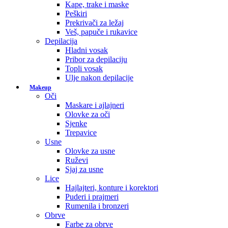
Kape, trake i maske
Peškiri
Prekrivači za ležaj
Veš, papuče i rukavice
Depilacija
Hladni vosak
Pribor za depilaciju
Topli vosak
Ulje nakon depilacije
Makeup
Oči
Maskare i ajlajneri
Olovke za oči
Sjenke
Trepavice
Usne
Olovke za usne
Ruževi
Sjaj za usne
Lice
Hajlajteri, konture i korektori
Puderi i prajmeri
Rumenila i bronzeri
Obrve
Farbe za obrve