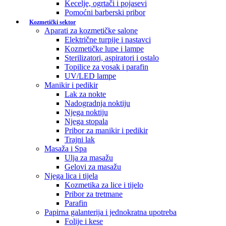
Kecelje, ogrtači i pojasevi
Pomoćni barberski pribor
Kozmetički sektor
Aparati za kozmetičke salone
Električne turpije i nastavci
Kozmetičke lupe i lampe
Sterilizatori, aspiratori i ostalo
Topilice za vosak i parafin
UV/LED lampe
Manikir i pedikir
Lak za nokte
Nadogradnja noktiju
Njega noktiju
Njega stopala
Pribor za manikir i pedikir
Trajni lak
Masaža i Spa
Ulja za masažu
Gelovi za masažu
Njega lica i tijela
Kozmetika za lice i tijelo
Pribor za tretmane
Parafin
Papirna galanterija i jednokratna upotreba
Folije i kese