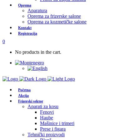
Oprema
Aparatura
Oprema za frizerske salone
Oprema za kozmetičke salone
Kontakt
Registracija
0
No products in the cart.
Početna
Akcija
Frizerski sektor
Aparati za kosu
Fenovi
Haube
Mašinice i trimeri
Prese i figara
Tehnički proizvodi