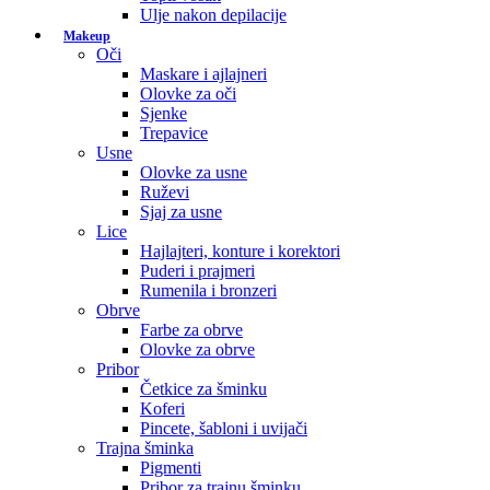
Ulje nakon depilacije
Makeup
Oči
Maskare i ajlajneri
Olovke za oči
Sjenke
Trepavice
Usne
Olovke za usne
Ruževi
Sjaj za usne
Lice
Hajlajteri, konture i korektori
Puderi i prajmeri
Rumenila i bronzeri
Obrve
Farbe za obrve
Olovke za obrve
Pribor
Četkice za šminku
Koferi
Pincete, šabloni i uvijači
Trajna šminka
Pigmenti
Pribor za trajnu šminku