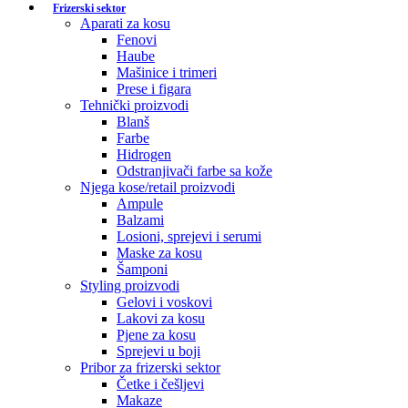
Frizerski sektor
Aparati za kosu
Fenovi
Haube
Mašinice i trimeri
Prese i figara
Tehnički proizvodi
Blanš
Farbe
Hidrogen
Odstranjivači farbe sa kože
Njega kose/retail proizvodi
Ampule
Balzami
Losioni, sprejevi i serumi
Maske za kosu
Šamponi
Styling proizvodi
Gelovi i voskovi
Lakovi za kosu
Pjene za kosu
Sprejevi u boji
Pribor za frizerski sektor
Četke i češljevi
Makaze