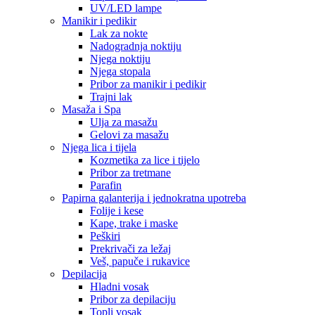
UV/LED lampe
Manikir i pedikir
Lak za nokte
Nadogradnja noktiju
Njega noktiju
Njega stopala
Pribor za manikir i pedikir
Trajni lak
Masaža i Spa
Ulja za masažu
Gelovi za masažu
Njega lica i tijela
Kozmetika za lice i tijelo
Pribor za tretmane
Parafin
Papirna galanterija i jednokratna upotreba
Folije i kese
Kape, trake i maske
Peškiri
Prekrivači za ležaj
Veš, papuče i rukavice
Depilacija
Hladni vosak
Pribor za depilaciju
Topli vosak