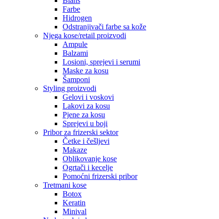
Blanš
Farbe
Hidrogen
Odstranjivači farbe sa kože
Njega kose/retail proizvodi
Ampule
Balzami
Losioni, sprejevi i serumi
Maske za kosu
Šamponi
Styling proizvodi
Gelovi i voskovi
Lakovi za kosu
Pjene za kosu
Sprejevi u boji
Pribor za frizerski sektor
Četke i češljevi
Makaze
Oblikovanje kose
Ogrtači i kecelje
Pomoćni frizerski pribor
Tretmani kose
Botox
Keratin
Minival