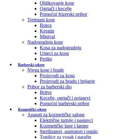
Oblikovanje kose
Ogrtači i kecelje
Pomoćni frizerski pribor
Tretmani kose
Botox
Keratin
Minival
Nadogradnja kose
Kosa za nadogradnju
Umeci za kosu
Perike
Barberski sektor
Njega kose i brade
Proizvodi za kosu
Proizvodi za bradu i brijanje
Pribor za barberski dio
Britve
Kecelje, ogrtači i pojasevi
Pomoćni barberski pribor
Kozmetički sektor
Aparati za kozmetičke salone
Električne turpije i nastavci
Kozmetičke lupe i lampe
Sterilizatori, aspiratori i ostalo
Topilice za vosak i parafin