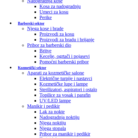
Nadogradnja kose
Kosa za nadogradnju
Umeci za kosu
Perike
Barberski sektor
Njega kose i brade
Proizvodi za kosu
Proizvodi za bradu i brijanje
Pribor za barberski dio
Britve
Kecelje, ogrtači i pojasevi
Pomoćni barberski pribor
Kozmetički sektor
Aparati za kozmetičke salone
Električne turpije i nastavci
Kozmetičke lupe i lampe
Sterilizatori, aspiratori i ostalo
Topilice za vosak i parafin
UV/LED lampe
Manikir i pedikir
Lak za nokte
Nadogradnja noktiju
Njega noktiju
Njega stopala
Pribor za manikir i pedikir