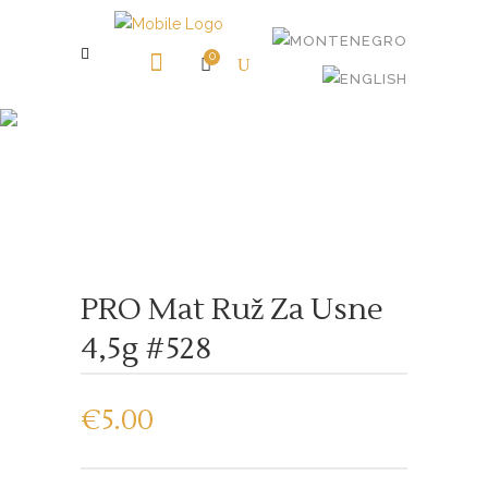
0
Shop
PRO Mat Ruž Za Usne
4,5g #528
€
5.00