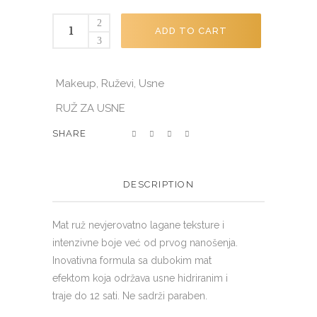
PRO
ADD TO CART
Mat
ruž
za
Makeup
Ruževi
Usne
,
,
usne
RUŽ ZA USNE
4,5g
#528
SHARE
quantity
DESCRIPTION
Mat ruž nevjerovatno lagane teksture i
intenzivne boje već od prvog nanošenja.
Inovativna formula sa dubokim mat
efektom koja održava usne hidriranim i
traje do 12 sati. Ne sadrži paraben.