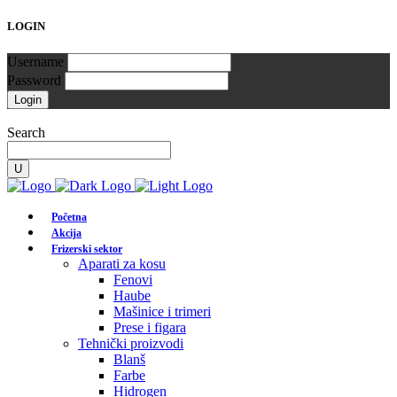
LOGIN
Username
Password
Search
Početna
Akcija
Frizerski sektor
Aparati za kosu
Fenovi
Haube
Mašinice i trimeri
Prese i figara
Tehnički proizvodi
Blanš
Farbe
Hidrogen