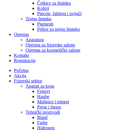
Četkice za šminku
Koferi
Pincete, šabloni i uvijači
Trajna šminka
Pigmenti
Pribor za trajnu šminku
Oprema
Aparatura
Oprema za frizerske salone
Oprema za kozmetičke salone
Kontakt
Registracija
Početna
Akcija
Frizerski sektor
Aparati za kosu
Fenovi
Haube
Mašinice i trimeri
Prese i figara
Tehnički proizvodi
Blanš
Farbe
Hidrogen