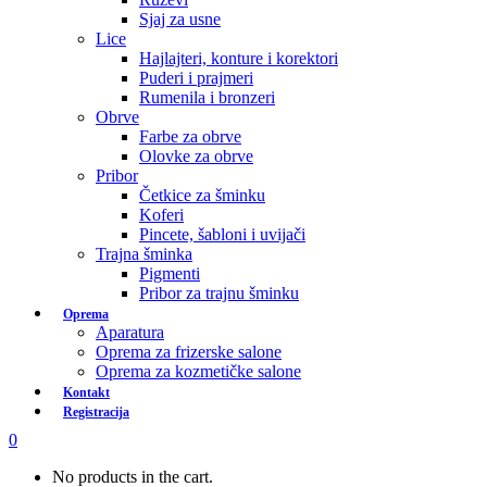
Sjaj za usne
Lice
Hajlajteri, konture i korektori
Puderi i prajmeri
Rumenila i bronzeri
Obrve
Farbe za obrve
Olovke za obrve
Pribor
Četkice za šminku
Koferi
Pincete, šabloni i uvijači
Trajna šminka
Pigmenti
Pribor za trajnu šminku
Oprema
Aparatura
Oprema za frizerske salone
Oprema za kozmetičke salone
Kontakt
Registracija
0
No products in the cart.