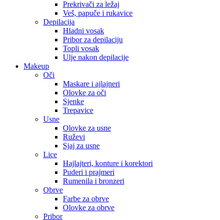
Prekrivači za ležaj
Veš, papuče i rukavice
Depilacija
Hladni vosak
Pribor za depilaciju
Topli vosak
Ulje nakon depilacije
Makeup
Oči
Maskare i ajlajneri
Olovke za oči
Sjenke
Trepavice
Usne
Olovke za usne
Ruževi
Sjaj za usne
Lice
Hajlajteri, konture i korektori
Puderi i prajmeri
Rumenila i bronzeri
Obrve
Farbe za obrve
Olovke za obrve
Pribor