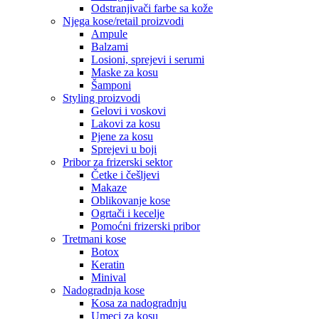
Odstranjivači farbe sa kože
Njega kose/retail proizvodi
Ampule
Balzami
Losioni, sprejevi i serumi
Maske za kosu
Šamponi
Styling proizvodi
Gelovi i voskovi
Lakovi za kosu
Pjene za kosu
Sprejevi u boji
Pribor za frizerski sektor
Četke i češljevi
Makaze
Oblikovanje kose
Ogrtači i kecelje
Pomoćni frizerski pribor
Tretmani kose
Botox
Keratin
Minival
Nadogradnja kose
Kosa za nadogradnju
Umeci za kosu