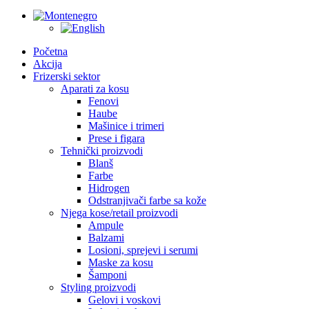
Početna
Akcija
Frizerski sektor
Aparati za kosu
Fenovi
Haube
Mašinice i trimeri
Prese i figara
Tehnički proizvodi
Blanš
Farbe
Hidrogen
Odstranjivači farbe sa kože
Njega kose/retail proizvodi
Ampule
Balzami
Losioni, sprejevi i serumi
Maske za kosu
Šamponi
Styling proizvodi
Gelovi i voskovi