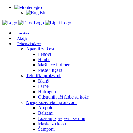
Početna
Akcija
Frizerski sektor
Aparati za kosu
Fenovi
Haube
Mašinice i trimeri
Prese i figara
Tehnički proizvodi
Blanš
Farbe
Hidrogen
Odstranjivači farbe sa kože
Njega kose/retail proizvodi
Ampule
Balzami
Losioni, sprejevi i serumi
Maske za kosu
Šamponi