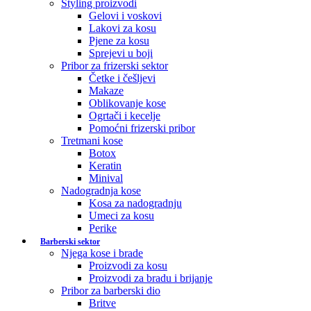
Styling proizvodi
Gelovi i voskovi
Lakovi za kosu
Pjene za kosu
Sprejevi u boji
Pribor za frizerski sektor
Četke i češljevi
Makaze
Oblikovanje kose
Ogrtači i kecelje
Pomoćni frizerski pribor
Tretmani kose
Botox
Keratin
Minival
Nadogradnja kose
Kosa za nadogradnju
Umeci za kosu
Perike
Barberski sektor
Njega kose i brade
Proizvodi za kosu
Proizvodi za bradu i brijanje
Pribor za barberski dio
Britve