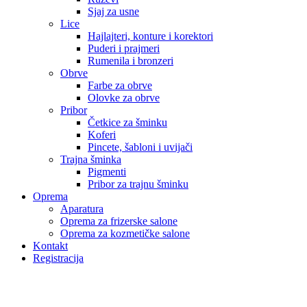
Sjaj za usne
Lice
Hajlajteri, konture i korektori
Puderi i prajmeri
Rumenila i bronzeri
Obrve
Farbe za obrve
Olovke za obrve
Pribor
Četkice za šminku
Koferi
Pincete, šabloni i uvijači
Trajna šminka
Pigmenti
Pribor za trajnu šminku
Oprema
Aparatura
Oprema za frizerske salone
Oprema za kozmetičke salone
Kontakt
Registracija