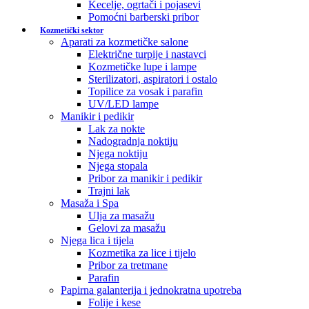
Kecelje, ogrtači i pojasevi
Pomoćni barberski pribor
Kozmetički sektor
Aparati za kozmetičke salone
Električne turpije i nastavci
Kozmetičke lupe i lampe
Sterilizatori, aspiratori i ostalo
Topilice za vosak i parafin
UV/LED lampe
Manikir i pedikir
Lak za nokte
Nadogradnja noktiju
Njega noktiju
Njega stopala
Pribor za manikir i pedikir
Trajni lak
Masaža i Spa
Ulja za masažu
Gelovi za masažu
Njega lica i tijela
Kozmetika za lice i tijelo
Pribor za tretmane
Parafin
Papirna galanterija i jednokratna upotreba
Folije i kese