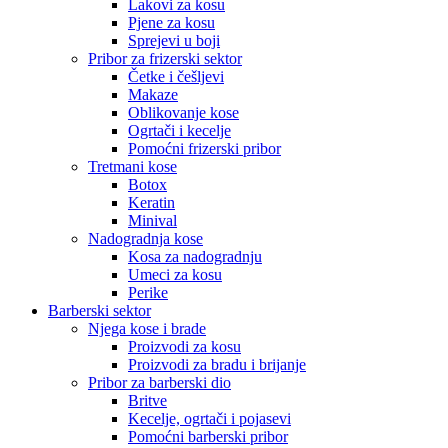
Lakovi za kosu
Pjene za kosu
Sprejevi u boji
Pribor za frizerski sektor
Četke i češljevi
Makaze
Oblikovanje kose
Ogrtači i kecelje
Pomoćni frizerski pribor
Tretmani kose
Botox
Keratin
Minival
Nadogradnja kose
Kosa za nadogradnju
Umeci za kosu
Perike
Barberski sektor
Njega kose i brade
Proizvodi za kosu
Proizvodi za bradu i brijanje
Pribor za barberski dio
Britve
Kecelje, ogrtači i pojasevi
Pomoćni barberski pribor