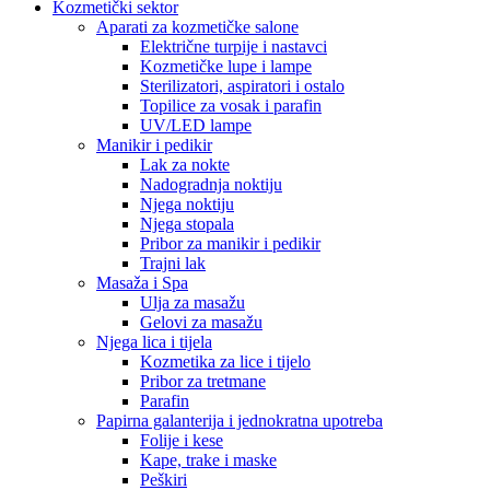
Kozmetički sektor
Aparati za kozmetičke salone
Električne turpije i nastavci
Kozmetičke lupe i lampe
Sterilizatori, aspiratori i ostalo
Topilice za vosak i parafin
UV/LED lampe
Manikir i pedikir
Lak za nokte
Nadogradnja noktiju
Njega noktiju
Njega stopala
Pribor za manikir i pedikir
Trajni lak
Masaža i Spa
Ulja za masažu
Gelovi za masažu
Njega lica i tijela
Kozmetika za lice i tijelo
Pribor za tretmane
Parafin
Papirna galanterija i jednokratna upotreba
Folije i kese
Kape, trake i maske
Peškiri