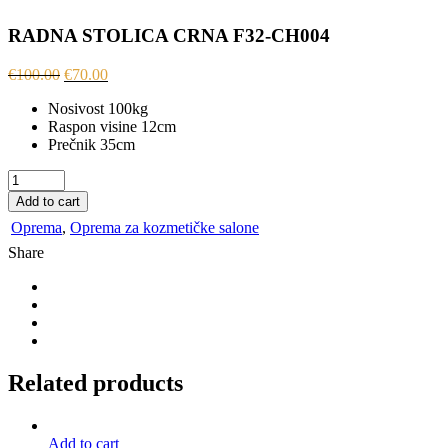
RADNA STOLICA CRNA F32-CH004
€
100.00
€
70.00
Nosivost 100kg
Raspon visine 12cm
Prečnik 35cm
RADNA
STOLICA
Add to cart
CRNA
Oprema
,
Oprema za kozmetičke salone
F32-
CH004
Share
quantity
Related products
Add to cart