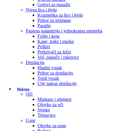
Gelovi za masažu
Njega lica i tijela
Kozmetika za lice i tijelo
Pribor za tretmane
Parafin
Papirna galanterija i jednokratna upotreba
Folije i kese
Kape, trake i maske
Peškiri
Prekrivači za ležaj
Veš, papuče i rukavice
Depilacija
Hladni vosak
Pribor za depilaciju
Topli vosak
Ulje nakon depilacije
Makeup
Oči
Maskare i ajlajneri
Olovke za oči
Sjenke
Trepavice
Usne
Olovke za usne
Ruževi