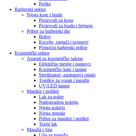
Perike
Barberski sektor
Njega kose i brade
Proizvodi za kosu
Proizvodi za bradu i brijanje
Pribor za barberski dio
Britve
Kecelje, ogrtači i pojasevi
Pomoćni barberski pribor
Kozmetički sektor
Aparati za kozmetičke salone
Električne turpije i nastavci
Kozmetičke lupe i lampe
Sterilizatori, aspiratori i ostalo
Topilice za vosak i parafin
UV/LED lampe
Manikir i pedikir
Lak za nokte
Nadogradnja noktiju
Njega noktiju
Njega stopala
Pribor za manikir i pedikir
Trajni lak
Masaža i Spa
Ulja za masažu