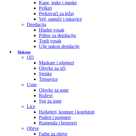
Kape, trake i maske
Peškiri
Prekrivači za ležaj
Veš, papuče i rukavice
Depilacija
Hladni vosak
Pribor za depilaciju
Topli vosak
Ulje nakon depilacije
Makeup
Oči
Maskare i ajlajneri
Olovke za oči
Sjenke
Trepavice
Usne
Olovke za usne
Ruževi
Sjaj za usne
Lice
Hajlajteri, konture i korektori
Puderi i prajmeri
Rumenila i bronzeri
Obrve
Farbe za obrve