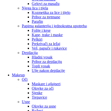
Gelovi za masažu
Njega lica i tijela
Kozmetika za lice i tijelo
Pribor za tretmane
Parafin
Papirna galanterija i jednokratna upotreba
Folije i kese
Kape, trake i maske
Peškiri
Prekrivači za ležaj
Veš, papuče i rukavice
Depilacija
Hladni vosak
Pribor za depilaciju
Topli vosak
Ulje nakon depilacije
Makeup
Oči
Maskare i ajlajneri
Olovke za oči
Sjenke
Trepavice
Usne
Olovke za usne
Ruževi