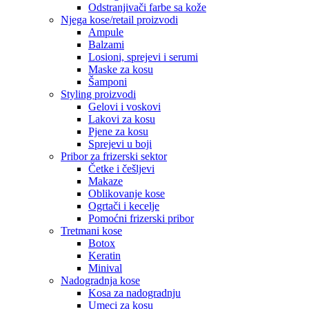
Odstranjivači farbe sa kože
Njega kose/retail proizvodi
Ampule
Balzami
Losioni, sprejevi i serumi
Maske za kosu
Šamponi
Styling proizvodi
Gelovi i voskovi
Lakovi za kosu
Pjene za kosu
Sprejevi u boji
Pribor za frizerski sektor
Četke i češljevi
Makaze
Oblikovanje kose
Ogrtači i kecelje
Pomoćni frizerski pribor
Tretmani kose
Botox
Keratin
Minival
Nadogradnja kose
Kosa za nadogradnju
Umeci za kosu