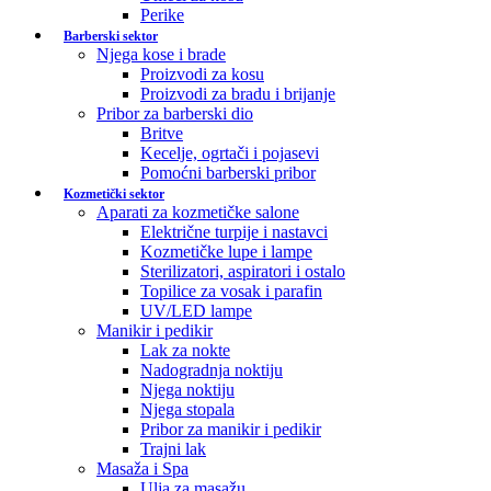
Perike
Barberski sektor
Njega kose i brade
Proizvodi za kosu
Proizvodi za bradu i brijanje
Pribor za barberski dio
Britve
Kecelje, ogrtači i pojasevi
Pomoćni barberski pribor
Kozmetički sektor
Aparati za kozmetičke salone
Električne turpije i nastavci
Kozmetičke lupe i lampe
Sterilizatori, aspiratori i ostalo
Topilice za vosak i parafin
UV/LED lampe
Manikir i pedikir
Lak za nokte
Nadogradnja noktiju
Njega noktiju
Njega stopala
Pribor za manikir i pedikir
Trajni lak
Masaža i Spa
Ulja za masažu