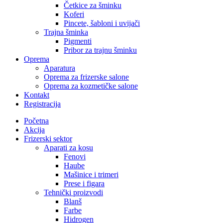
Četkice za šminku
Koferi
Pincete, šabloni i uvijači
Trajna šminka
Pigmenti
Pribor za trajnu šminku
Oprema
Aparatura
Oprema za frizerske salone
Oprema za kozmetičke salone
Kontakt
Registracija
Početna
Akcija
Frizerski sektor
Aparati za kosu
Fenovi
Haube
Mašinice i trimeri
Prese i figara
Tehnički proizvodi
Blanš
Farbe
Hidrogen