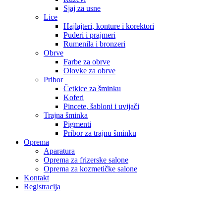
Sjaj za usne
Lice
Hajlajteri, konture i korektori
Puderi i prajmeri
Rumenila i bronzeri
Obrve
Farbe za obrve
Olovke za obrve
Pribor
Četkice za šminku
Koferi
Pincete, šabloni i uvijači
Trajna šminka
Pigmenti
Pribor za trajnu šminku
Oprema
Aparatura
Oprema za frizerske salone
Oprema za kozmetičke salone
Kontakt
Registracija