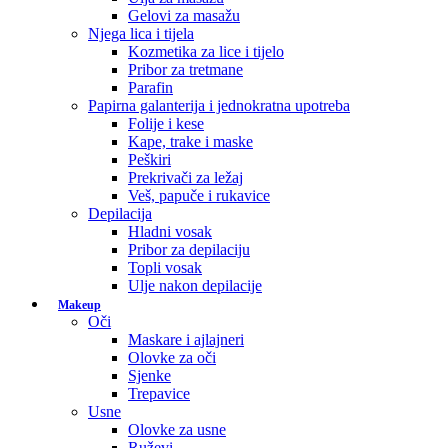
Gelovi za masažu
Njega lica i tijela
Kozmetika za lice i tijelo
Pribor za tretmane
Parafin
Papirna galanterija i jednokratna upotreba
Folije i kese
Kape, trake i maske
Peškiri
Prekrivači za ležaj
Veš, papuče i rukavice
Depilacija
Hladni vosak
Pribor za depilaciju
Topli vosak
Ulje nakon depilacije
Makeup
Oči
Maskare i ajlajneri
Olovke za oči
Sjenke
Trepavice
Usne
Olovke za usne
Ruževi