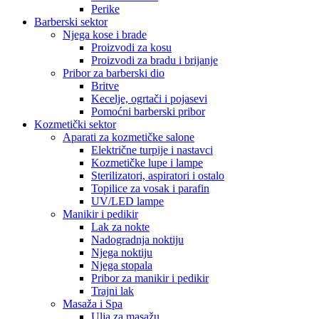
Perike
Barberski sektor
Njega kose i brade
Proizvodi za kosu
Proizvodi za bradu i brijanje
Pribor za barberski dio
Britve
Kecelje, ogrtači i pojasevi
Pomoćni barberski pribor
Kozmetički sektor
Aparati za kozmetičke salone
Električne turpije i nastavci
Kozmetičke lupe i lampe
Sterilizatori, aspiratori i ostalo
Topilice za vosak i parafin
UV/LED lampe
Manikir i pedikir
Lak za nokte
Nadogradnja noktiju
Njega noktiju
Njega stopala
Pribor za manikir i pedikir
Trajni lak
Masaža i Spa
Ulja za masažu