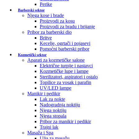
Perike
Barberski sektor
Njega kose i brade
Proizvodi za kosu
Proizvodi za bradu i brijanje
Pribor za barberski dio
Britve
Kecelje, ogrtači i pojasevi
Pomoćni barberski pribor
Kozmetički sektor
Aparati za kozmetičke salone
Električne turpije i nastavci
Kozmetičke lupe i lampe
Sterilizatori, aspiratori i ostalo
Topilice za vosak i parafin
UV/LED lampe
Manikir i pedikir
Lak za nokte
Nadogradnja noktiju
Njega noktiju
Njega stopala
Pribor za manikir i pedikir
Trajni lak
Masaža i Spa
Ulja za masažu