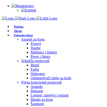
Početna
Akcija
Frizerski sektor
Aparati za kosu
Fenovi
Haube
Mašinice i trimeri
Prese i figara
Tehnički proizvodi
Blanš
Farbe
Hidrogen
Odstranjivači farbe sa kože
Njega kose/retail proizvodi
Ampule
Balzami
Losioni, sprejevi i serumi
Maske za kosu
Šamponi