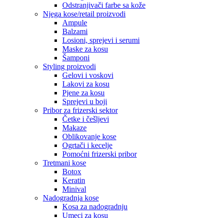
Odstranjivači farbe sa kože
Njega kose/retail proizvodi
Ampule
Balzami
Losioni, sprejevi i serumi
Maske za kosu
Šamponi
Styling proizvodi
Gelovi i voskovi
Lakovi za kosu
Pjene za kosu
Sprejevi u boji
Pribor za frizerski sektor
Četke i češljevi
Makaze
Oblikovanje kose
Ogrtači i kecelje
Pomoćni frizerski pribor
Tretmani kose
Botox
Keratin
Minival
Nadogradnja kose
Kosa za nadogradnju
Umeci za kosu