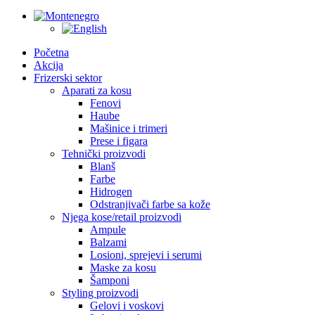
Početna
Akcija
Frizerski sektor
Aparati za kosu
Fenovi
Haube
Mašinice i trimeri
Prese i figara
Tehnički proizvodi
Blanš
Farbe
Hidrogen
Odstranjivači farbe sa kože
Njega kose/retail proizvodi
Ampule
Balzami
Losioni, sprejevi i serumi
Maske za kosu
Šamponi
Styling proizvodi
Gelovi i voskovi