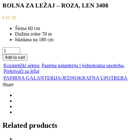
ROLNA ZA LEŽAJ – ROZA, LEN 3408
€
10.30
Širina 60 cm
Dužina rolne 70 m
Iskidana na 180 cm
ROLNA
ZA
Add to cart
LEŽAJ
Kozmetički sektor
,
Papirna galanterija i jednokratna upotreba
,
-
Prekrivači za ležaj
ROZA,
LEN
PAPIRNA GALANTERIJA/JEDNOKRATNA UPOTREBA
3408
Share
quantity
Related products