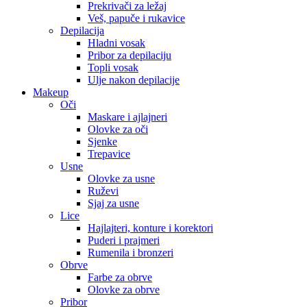
Prekrivači za ležaj
Veš, papuče i rukavice
Depilacija
Hladni vosak
Pribor za depilaciju
Topli vosak
Ulje nakon depilacije
Makeup
Oči
Maskare i ajlajneri
Olovke za oči
Sjenke
Trepavice
Usne
Olovke za usne
Ruževi
Sjaj za usne
Lice
Hajlajteri, konture i korektori
Puderi i prajmeri
Rumenila i bronzeri
Obrve
Farbe za obrve
Olovke za obrve
Pribor