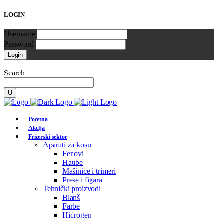
LOGIN
Username
Password
Search
Početna
Akcija
Frizerski sektor
Aparati za kosu
Fenovi
Haube
Mašinice i trimeri
Prese i figara
Tehnički proizvodi
Blanš
Farbe
Hidrogen