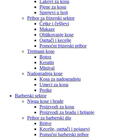
Lakovi za kosu
Pjene za kosu
Sprejevi u boji
Pribor za frizerski sektor
Četke i češljevi
Makaze
Oblikovanje kose
Ogrtači i kecelje
Pomoćni frizerski pribor
Tretmani kose
Botox
Keratin
Minival
Nadogradnja kose
Kosa za nadogradnju
Umeci za kosu
Perike
Barberski sektor
Njega kose i brade
Proizvodi za kosu
Proizvodi za bradu i brijanje
Pribor za barberski dio
Britve
Kecelje, ogrtači i pojasevi
Pomoćni barberski pribor