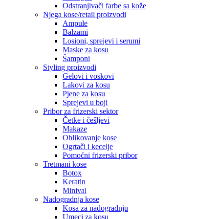
Odstranjivači farbe sa kože
Njega kose/retail proizvodi
Ampule
Balzami
Losioni, sprejevi i serumi
Maske za kosu
Šamponi
Styling proizvodi
Gelovi i voskovi
Lakovi za kosu
Pjene za kosu
Sprejevi u boji
Pribor za frizerski sektor
Četke i češljevi
Makaze
Oblikovanje kose
Ogrtači i kecelje
Pomoćni frizerski pribor
Tretmani kose
Botox
Keratin
Minival
Nadogradnja kose
Kosa za nadogradnju
Umeci za kosu