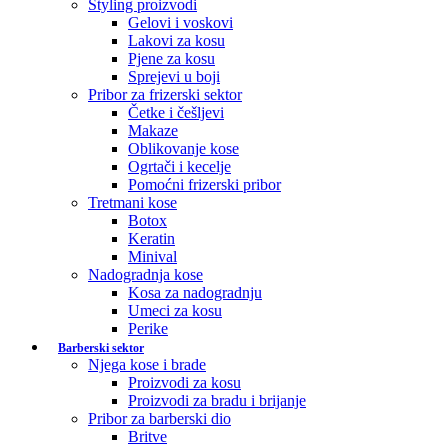
Styling proizvodi
Gelovi i voskovi
Lakovi za kosu
Pjene za kosu
Sprejevi u boji
Pribor za frizerski sektor
Četke i češljevi
Makaze
Oblikovanje kose
Ogrtači i kecelje
Pomoćni frizerski pribor
Tretmani kose
Botox
Keratin
Minival
Nadogradnja kose
Kosa za nadogradnju
Umeci za kosu
Perike
Barberski sektor
Njega kose i brade
Proizvodi za kosu
Proizvodi za bradu i brijanje
Pribor za barberski dio
Britve