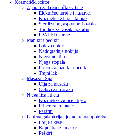
Kozmetički sektor
Aparati za kozmetičke salone
Električne turpije i nastavci
Kozmetičke lupe i lampe
Sterilizatori, aspiratori i ostalo
Topilice za vosak i parafin
UV/LED lampe
Manikir i pedikir
Lak za nokte
Nadogradnja noktiju
Njega noktiju
Njega stopala
Pribor za manikir i pedikir
Trajni lak
Masaža i Spa
Ulja za masažu
Gelovi za masažu
Njega lica i tijela
Kozmetika za lice i tijelo
Pribor za tretmane
Parafin
Papirna galanterija i jednokratna upotreba
Folije i kese
Kape, trake i maske
Peškiri