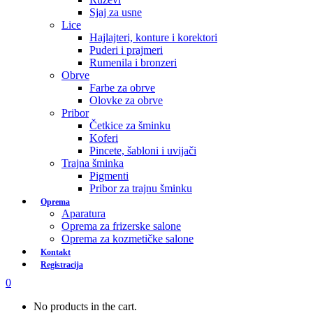
Sjaj za usne
Lice
Hajlajteri, konture i korektori
Puderi i prajmeri
Rumenila i bronzeri
Obrve
Farbe za obrve
Olovke za obrve
Pribor
Četkice za šminku
Koferi
Pincete, šabloni i uvijači
Trajna šminka
Pigmenti
Pribor za trajnu šminku
Oprema
Aparatura
Oprema za frizerske salone
Oprema za kozmetičke salone
Kontakt
Registracija
0
No products in the cart.