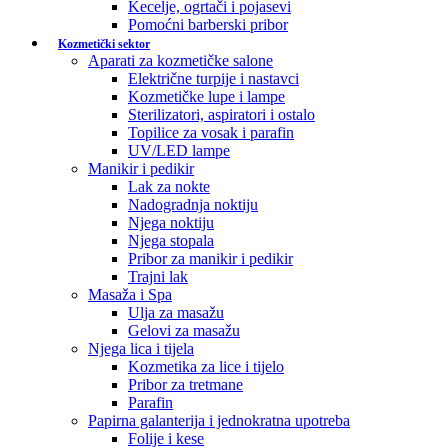
Kecelje, ogrtači i pojasevi
Pomoćni barberski pribor
Kozmetički sektor
Aparati za kozmetičke salone
Električne turpije i nastavci
Kozmetičke lupe i lampe
Sterilizatori, aspiratori i ostalo
Topilice za vosak i parafin
UV/LED lampe
Manikir i pedikir
Lak za nokte
Nadogradnja noktiju
Njega noktiju
Njega stopala
Pribor za manikir i pedikir
Trajni lak
Masaža i Spa
Ulja za masažu
Gelovi za masažu
Njega lica i tijela
Kozmetika za lice i tijelo
Pribor za tretmane
Parafin
Papirna galanterija i jednokratna upotreba
Folije i kese