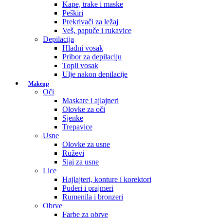
Kape, trake i maske
Peškiri
Prekrivači za ležaj
Veš, papuče i rukavice
Depilacija
Hladni vosak
Pribor za depilaciju
Topli vosak
Ulje nakon depilacije
Makeup
Oči
Maskare i ajlajneri
Olovke za oči
Sjenke
Trepavice
Usne
Olovke za usne
Ruževi
Sjaj za usne
Lice
Hajlajteri, konture i korektori
Puderi i prajmeri
Rumenila i bronzeri
Obrve
Farbe za obrve