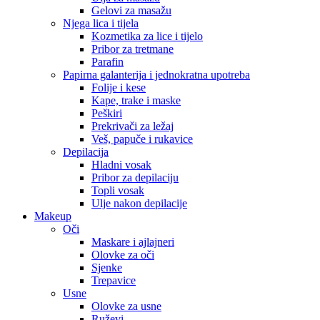
Gelovi za masažu
Njega lica i tijela
Kozmetika za lice i tijelo
Pribor za tretmane
Parafin
Papirna galanterija i jednokratna upotreba
Folije i kese
Kape, trake i maske
Peškiri
Prekrivači za ležaj
Veš, papuče i rukavice
Depilacija
Hladni vosak
Pribor za depilaciju
Topli vosak
Ulje nakon depilacije
Makeup
Oči
Maskare i ajlajneri
Olovke za oči
Sjenke
Trepavice
Usne
Olovke za usne
Ruževi