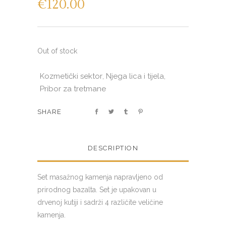
€
120.00
Out of stock
Kozmetički sektor
Njega lica i tijela
,
,
Pribor za tretmane
SHARE
DESCRIPTION
Set masažnog kamenja napravljeno od
prirodnog bazalta. Set je upakovan u
drvenoj kutiji i sadrži 4 različite veličine
kamenja.