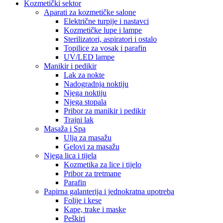
Kozmetički sektor
Aparati za kozmetičke salone
Električne turpije i nastavci
Kozmetičke lupe i lampe
Sterilizatori, aspiratori i ostalo
Topilice za vosak i parafin
UV/LED lampe
Manikir i pedikir
Lak za nokte
Nadogradnja noktiju
Njega noktiju
Njega stopala
Pribor za manikir i pedikir
Trajni lak
Masaža i Spa
Ulja za masažu
Gelovi za masažu
Njega lica i tijela
Kozmetika za lice i tijelo
Pribor za tretmane
Parafin
Papirna galanterija i jednokratna upotreba
Folije i kese
Kape, trake i maske
Peškiri