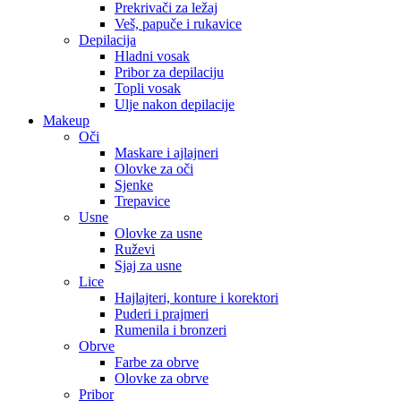
Prekrivači za ležaj
Veš, papuče i rukavice
Depilacija
Hladni vosak
Pribor za depilaciju
Topli vosak
Ulje nakon depilacije
Makeup
Oči
Maskare i ajlajneri
Olovke za oči
Sjenke
Trepavice
Usne
Olovke za usne
Ruževi
Sjaj za usne
Lice
Hajlajteri, konture i korektori
Puderi i prajmeri
Rumenila i bronzeri
Obrve
Farbe za obrve
Olovke za obrve
Pribor