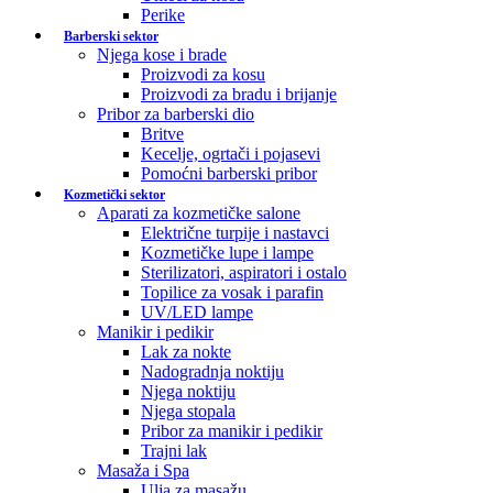
Perike
Barberski sektor
Njega kose i brade
Proizvodi za kosu
Proizvodi za bradu i brijanje
Pribor za barberski dio
Britve
Kecelje, ogrtači i pojasevi
Pomoćni barberski pribor
Kozmetički sektor
Aparati za kozmetičke salone
Električne turpije i nastavci
Kozmetičke lupe i lampe
Sterilizatori, aspiratori i ostalo
Topilice za vosak i parafin
UV/LED lampe
Manikir i pedikir
Lak za nokte
Nadogradnja noktiju
Njega noktiju
Njega stopala
Pribor za manikir i pedikir
Trajni lak
Masaža i Spa
Ulja za masažu