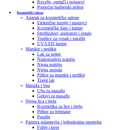
Kecelje, ogrtači i pojasevi
Pomoćni barberski pribor
Kozmetički sektor
Aparati za kozmetičke salone
Električne turpije i nastavci
Kozmetičke lupe i lampe
Sterilizatori, aspiratori i ostalo
Topilice za vosak i parafin
UV/LED lampe
Manikir i pedikir
Lak za nokte
Nadogradnja noktiju
Njega noktiju
Njega stopala
Pribor za manikir i pedikir
Trajni lak
Masaža i Spa
Ulja za masažu
Gelovi za masažu
Njega lica i tijela
Kozmetika za lice i tijelo
Pribor za tretmane
Parafin
Papirna galanterija i jednokratna upotreba
Folije i kese