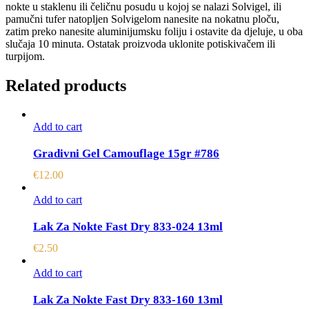
nokte u staklenu ili čeličnu posudu u kojoj se nalazi Solvigel, ili
pamučni tufer natopljen Solvigelom nanesite na nokatnu ploču,
zatim preko nanesite aluminijumsku foliju i ostavite da djeluje, u oba
slučaja 10 minuta. Ostatak proizvoda uklonite potiskivačem ili
turpijom.
Related products
Add to cart
Gradivni Gel Camouflage 15gr #786
€
12.00
Add to cart
Lak Za Nokte Fast Dry 833-024 13ml
€
2.50
Add to cart
Lak Za Nokte Fast Dry 833-160 13ml