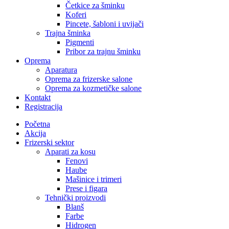
Četkice za šminku
Koferi
Pincete, šabloni i uvijači
Trajna šminka
Pigmenti
Pribor za trajnu šminku
Oprema
Aparatura
Oprema za frizerske salone
Oprema za kozmetičke salone
Kontakt
Registracija
Početna
Akcija
Frizerski sektor
Aparati za kosu
Fenovi
Haube
Mašinice i trimeri
Prese i figara
Tehnički proizvodi
Blanš
Farbe
Hidrogen