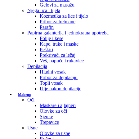
Gelovi za masažu
Njega lica i tijela
Kozmetika za lice i tijelo
Pribor za tretmane
Parafin
Papirna galanterija i jednokratna upotreba
Folije i kese
Kape, trake i maske
Peškiri
Prekrivači za ležaj
Veš, papuče i rukavice
Depilacija
Hladni vosak
Pribor za depilaciju
Topli vosak
Ulje nakon depilacije
Makeup
Oči
Maskare i ajlajneri
Olovke za oči
Sjenke
Trepavice
Usne
Olovke za usne
Ruževi