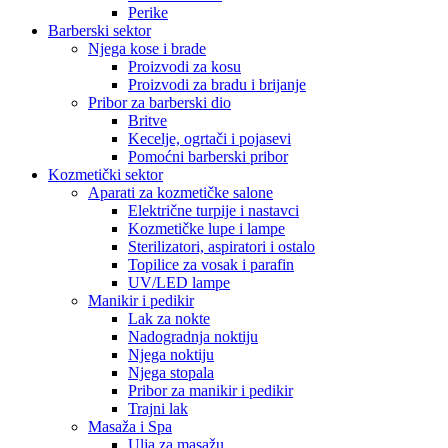
Perike
Barberski sektor
Njega kose i brade
Proizvodi za kosu
Proizvodi za bradu i brijanje
Pribor za barberski dio
Britve
Kecelje, ogrtači i pojasevi
Pomoćni barberski pribor
Kozmetički sektor
Aparati za kozmetičke salone
Električne turpije i nastavci
Kozmetičke lupe i lampe
Sterilizatori, aspiratori i ostalo
Topilice za vosak i parafin
UV/LED lampe
Manikir i pedikir
Lak za nokte
Nadogradnja noktiju
Njega noktiju
Njega stopala
Pribor za manikir i pedikir
Trajni lak
Masaža i Spa
Ulja za masažu