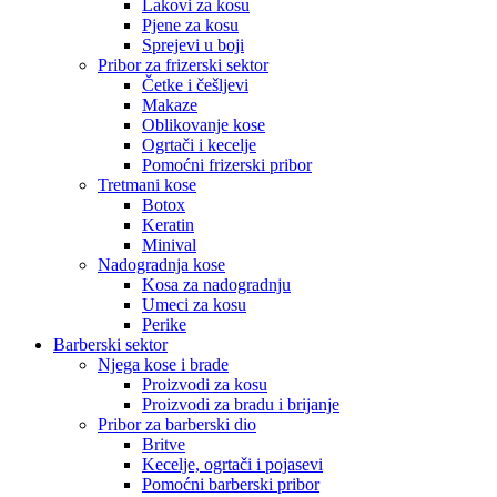
Lakovi za kosu
Pjene za kosu
Sprejevi u boji
Pribor za frizerski sektor
Četke i češljevi
Makaze
Oblikovanje kose
Ogrtači i kecelje
Pomoćni frizerski pribor
Tretmani kose
Botox
Keratin
Minival
Nadogradnja kose
Kosa za nadogradnju
Umeci za kosu
Perike
Barberski sektor
Njega kose i brade
Proizvodi za kosu
Proizvodi za bradu i brijanje
Pribor za barberski dio
Britve
Kecelje, ogrtači i pojasevi
Pomoćni barberski pribor