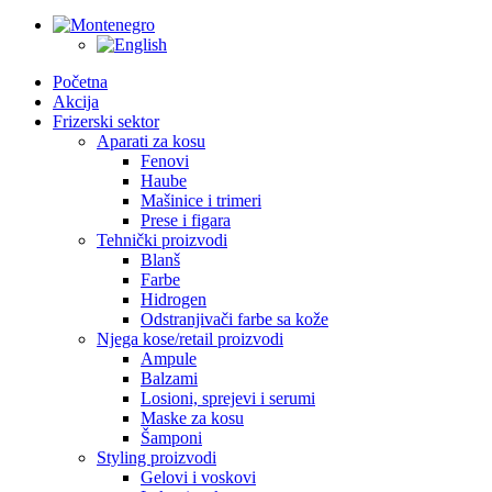
Početna
Akcija
Frizerski sektor
Aparati za kosu
Fenovi
Haube
Mašinice i trimeri
Prese i figara
Tehnički proizvodi
Blanš
Farbe
Hidrogen
Odstranjivači farbe sa kože
Njega kose/retail proizvodi
Ampule
Balzami
Losioni, sprejevi i serumi
Maske za kosu
Šamponi
Styling proizvodi
Gelovi i voskovi