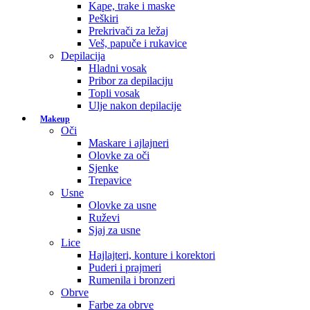
Kape, trake i maske
Peškiri
Prekrivači za ležaj
Veš, papuče i rukavice
Depilacija
Hladni vosak
Pribor za depilaciju
Topli vosak
Ulje nakon depilacije
Makeup
Oči
Maskare i ajlajneri
Olovke za oči
Sjenke
Trepavice
Usne
Olovke za usne
Ruževi
Sjaj za usne
Lice
Hajlajteri, konture i korektori
Puderi i prajmeri
Rumenila i bronzeri
Obrve
Farbe za obrve