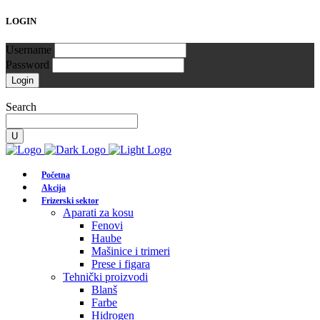
LOGIN
Username
Password
Search
Početna
Akcija
Frizerski sektor
Aparati za kosu
Fenovi
Haube
Mašinice i trimeri
Prese i figara
Tehnički proizvodi
Blanš
Farbe
Hidrogen