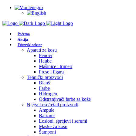
Početna
Akcija
Frizerski sektor
Aparati za kosu
Fenovi
Haube
Mašinice i trimeri
Prese i figara
Tehnički proizvodi
Blanš
Farbe
Hidrogen
Odstranjivači farbe sa kože
Njega kose/retail proizvodi
Ampule
Balzami
Losioni, sprejevi i serumi
Maske za kosu
Šamponi