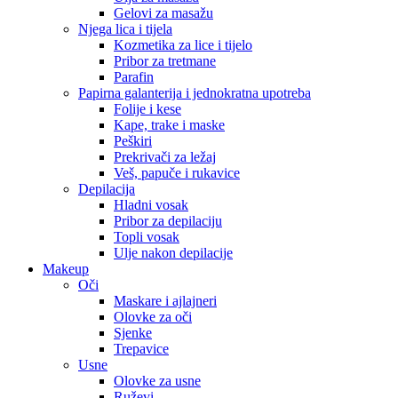
Gelovi za masažu
Njega lica i tijela
Kozmetika za lice i tijelo
Pribor za tretmane
Parafin
Papirna galanterija i jednokratna upotreba
Folije i kese
Kape, trake i maske
Peškiri
Prekrivači za ležaj
Veš, papuče i rukavice
Depilacija
Hladni vosak
Pribor za depilaciju
Topli vosak
Ulje nakon depilacije
Makeup
Oči
Maskare i ajlajneri
Olovke za oči
Sjenke
Trepavice
Usne
Olovke za usne
Ruževi