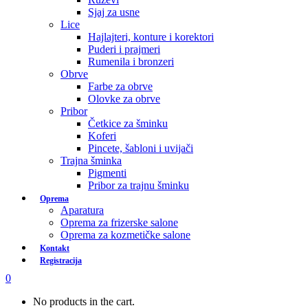
Sjaj za usne
Lice
Hajlajteri, konture i korektori
Puderi i prajmeri
Rumenila i bronzeri
Obrve
Farbe za obrve
Olovke za obrve
Pribor
Četkice za šminku
Koferi
Pincete, šabloni i uvijači
Trajna šminka
Pigmenti
Pribor za trajnu šminku
Oprema
Aparatura
Oprema za frizerske salone
Oprema za kozmetičke salone
Kontakt
Registracija
0
No products in the cart.