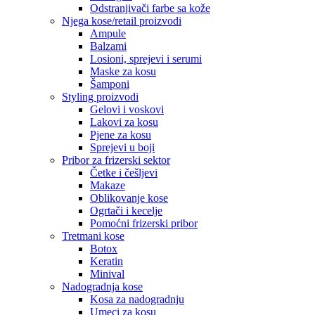
Odstranjivači farbe sa kože
Njega kose/retail proizvodi
Ampule
Balzami
Losioni, sprejevi i serumi
Maske za kosu
Šamponi
Styling proizvodi
Gelovi i voskovi
Lakovi za kosu
Pjene za kosu
Sprejevi u boji
Pribor za frizerski sektor
Četke i češljevi
Makaze
Oblikovanje kose
Ogrtači i kecelje
Pomoćni frizerski pribor
Tretmani kose
Botox
Keratin
Minival
Nadogradnja kose
Kosa za nadogradnju
Umeci za kosu