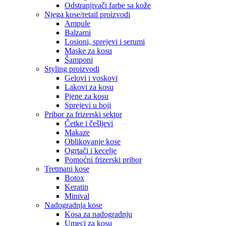
Odstranjivači farbe sa kože
Njega kose/retail proizvodi
Ampule
Balzami
Losioni, sprejevi i serumi
Maske za kosu
Šamponi
Styling proizvodi
Gelovi i voskovi
Lakovi za kosu
Pjene za kosu
Sprejevi u boji
Pribor za frizerski sektor
Četke i češljevi
Makaze
Oblikovanje kose
Ogrtači i kecelje
Pomoćni frizerski pribor
Tretmani kose
Botox
Keratin
Minival
Nadogradnja kose
Kosa za nadogradnju
Umeci za kosu