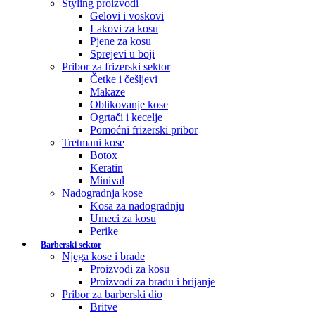
Styling proizvodi
Gelovi i voskovi
Lakovi za kosu
Pjene za kosu
Sprejevi u boji
Pribor za frizerski sektor
Četke i češljevi
Makaze
Oblikovanje kose
Ogrtači i kecelje
Pomoćni frizerski pribor
Tretmani kose
Botox
Keratin
Minival
Nadogradnja kose
Kosa za nadogradnju
Umeci za kosu
Perike
Barberski sektor
Njega kose i brade
Proizvodi za kosu
Proizvodi za bradu i brijanje
Pribor za barberski dio
Britve