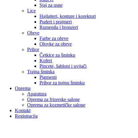
Sjaj za usne
Lice
Hajlajteri, konture i korektori
Puderi i prajmeri
Rumenila i bronzeri
Obrve
Farbe za obrve
Olovke za obrve
Pribor
Četkice za šminku
Koferi
Pincete, šabloni i uvijači
Trajna šminka
Pigmenti
Pribor za trajnu šminku
Oprema
Aparatura
Oprema za frizerske salone
Oprema za kozmetičke salone
Kontakt
Registracija