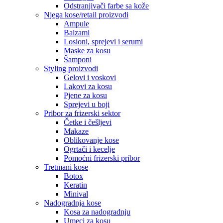
Odstranjivači farbe sa kože
Njega kose/retail proizvodi
Ampule
Balzami
Losioni, sprejevi i serumi
Maske za kosu
Šamponi
Styling proizvodi
Gelovi i voskovi
Lakovi za kosu
Pjene za kosu
Sprejevi u boji
Pribor za frizerski sektor
Četke i češljevi
Makaze
Oblikovanje kose
Ogrtači i kecelje
Pomoćni frizerski pribor
Tretmani kose
Botox
Keratin
Minival
Nadogradnja kose
Kosa za nadogradnju
Umeci za kosu