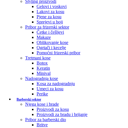
Styling proizvodi
Gelovi i voskovi
Lakovi za kosu
Pjene za kosu
Sprejevi u boji
Pribor za frizerski sektor
Četke i češljevi
Makaze
Oblikovanje kose
Ogrtači i kecelje
Pomoćni frizerski pribor
Tretmani kose
Botox
Keratin
Minival
Nadogradnja kose
Kosa za nadogradnju
Umeci za kosu
Perike
Barberski sektor
Njega kose i brade
Proizvodi za kosu
Proizvodi za bradu i brijanje
Pribor za barberski dio
Britve