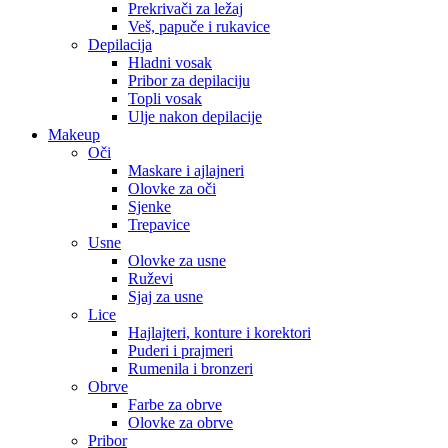
Prekrivači za ležaj
Veš, papuče i rukavice
Depilacija
Hladni vosak
Pribor za depilaciju
Topli vosak
Ulje nakon depilacije
Makeup
Oči
Maskare i ajlajneri
Olovke za oči
Sjenke
Trepavice
Usne
Olovke za usne
Ruževi
Sjaj za usne
Lice
Hajlajteri, konture i korektori
Puderi i prajmeri
Rumenila i bronzeri
Obrve
Farbe za obrve
Olovke za obrve
Pribor