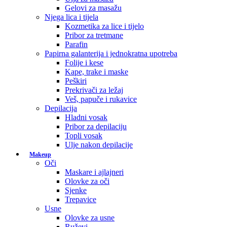
Gelovi za masažu
Njega lica i tijela
Kozmetika za lice i tijelo
Pribor za tretmane
Parafin
Papirna galanterija i jednokratna upotreba
Folije i kese
Kape, trake i maske
Peškiri
Prekrivači za ležaj
Veš, papuče i rukavice
Depilacija
Hladni vosak
Pribor za depilaciju
Topli vosak
Ulje nakon depilacije
Makeup
Oči
Maskare i ajlajneri
Olovke za oči
Sjenke
Trepavice
Usne
Olovke za usne
Ruževi