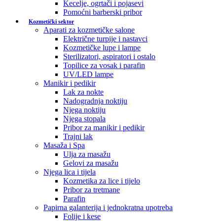
Kecelje, ogrtači i pojasevi
Pomoćni barberski pribor
Kozmetički sektor
Aparati za kozmetičke salone
Električne turpije i nastavci
Kozmetičke lupe i lampe
Sterilizatori, aspiratori i ostalo
Topilice za vosak i parafin
UV/LED lampe
Manikir i pedikir
Lak za nokte
Nadogradnja noktiju
Njega noktiju
Njega stopala
Pribor za manikir i pedikir
Trajni lak
Masaža i Spa
Ulja za masažu
Gelovi za masažu
Njega lica i tijela
Kozmetika za lice i tijelo
Pribor za tretmane
Parafin
Papirna galanterija i jednokratna upotreba
Folije i kese