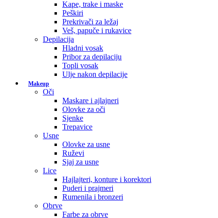
Kape, trake i maske
Peškiri
Prekrivači za ležaj
Veš, papuče i rukavice
Depilacija
Hladni vosak
Pribor za depilaciju
Topli vosak
Ulje nakon depilacije
Makeup
Oči
Maskare i ajlajneri
Olovke za oči
Sjenke
Trepavice
Usne
Olovke za usne
Ruževi
Sjaj za usne
Lice
Hajlajteri, konture i korektori
Puderi i prajmeri
Rumenila i bronzeri
Obrve
Farbe za obrve