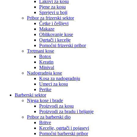
Lakovi za kosu
Pjene za kosu
Sprejevi u boji
Pribor za frizerski sektor
Četke i češljevi
Makaze
Oblikovanje kose
Ogrtači i kecelje
Pomoćni frizerski pribor
Tretmani kose
Botox
Keratin
Minival
Nadogradnja kose
Kosa za nadogradnju
Umeci za kosu
Perike
Barberski sektor
Njega kose i brade
Proizvodi za kosu
Proizvodi za bradu i brijanje
Pribor za barberski dio
Britve
Kecelje, ogrtači i pojasevi
Pomoćni barberski pribor