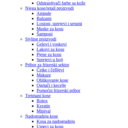
Odstranjivači farbe sa kože
Njega kose/retail proizvodi
Ampule
Balzami
Losioni, sprejevi i serumi
Maske za kosu
Šamponi
Styling proizvodi
Gelovi i voskovi
Lakovi za kosu
Pjene za kosu
Sprejevi u boji
Pribor za frizerski sektor
Četke i češljevi
Makaze
Oblikovanje kose
Ogrtači i kecelje
Pomoćni frizerski pribor
Tretmani kose
Botox
Keratin
Minival
Nadogradnja kose
Kosa za nadogradnju
Umeci za kosu