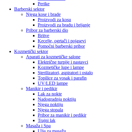
Perike
Barberski sektor
Njega kose i brade
Proizvodi za kosu
Proizvodi za bradu i brijanje
Pribor za barberski dio
Britve
Kecelje, ogrtači i pojasevi
Pomoćni barberski pribor
Kozmetički sektor
Aparati za kozmetičke salone
Električne turpije i nastavci
Kozmetičke lupe i lampe
Sterilizatori, aspiratori i ostalo
Topilice za vosak i parafin
UV/LED lampe
Manikir i pedikir
Lak za nokte
Nadogradnja noktiju
Njega noktiju
Njega stopala
Pribor za manikir i pedikir
Trajni lak
Masaža i Spa
Ulja za masažu