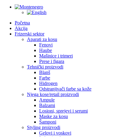
Početna
Akcija
Frizerski sektor
Aparati za kosu
Fenovi
Haube
Mašinice i trimeri
Prese i figara
Tehnički proizvodi
Blanš
Farbe
Hidrogen
Odstranjivači farbe sa kože
Njega kose/retail proizvodi
Ampule
Balzami
Losioni, sprejevi i serumi
Maske za kosu
Šamponi
Styling proizvodi
Gelovi i voskovi