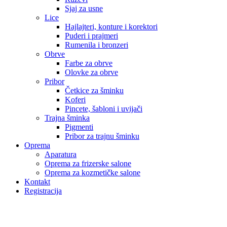
Sjaj za usne
Lice
Hajlajteri, konture i korektori
Puderi i prajmeri
Rumenila i bronzeri
Obrve
Farbe za obrve
Olovke za obrve
Pribor
Četkice za šminku
Koferi
Pincete, šabloni i uvijači
Trajna šminka
Pigmenti
Pribor za trajnu šminku
Oprema
Aparatura
Oprema za frizerske salone
Oprema za kozmetičke salone
Kontakt
Registracija