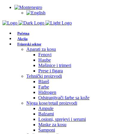
Početna
Akcija
Frizerski sektor
Aparati za kosu
Fenovi
Haube
Mašinice i trimeri
Prese i figara
Tehnički proizvodi
Blanš
Farbe
Hidrogen
Odstranjivači farbe sa kože
Njega kose/retail proizvodi
Ampule
Balzami
Losioni, sprejevi i serumi
Maske za kosu
Šamponi