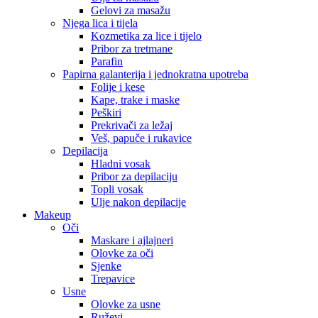
Gelovi za masažu
Njega lica i tijela
Kozmetika za lice i tijelo
Pribor za tretmane
Parafin
Papirna galanterija i jednokratna upotreba
Folije i kese
Kape, trake i maske
Peškiri
Prekrivači za ležaj
Veš, papuče i rukavice
Depilacija
Hladni vosak
Pribor za depilaciju
Topli vosak
Ulje nakon depilacije
Makeup
Oči
Maskare i ajlajneri
Olovke za oči
Sjenke
Trepavice
Usne
Olovke za usne
Ruževi