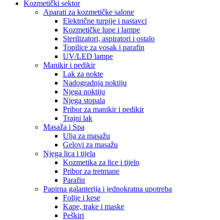
Kozmetički sektor
Aparati za kozmetičke salone
Električne turpije i nastavci
Kozmetičke lupe i lampe
Sterilizatori, aspiratori i ostalo
Topilice za vosak i parafin
UV/LED lampe
Manikir i pedikir
Lak za nokte
Nadogradnja noktiju
Njega noktiju
Njega stopala
Pribor za manikir i pedikir
Trajni lak
Masaža i Spa
Ulja za masažu
Gelovi za masažu
Njega lica i tijela
Kozmetika za lice i tijelo
Pribor za tretmane
Parafin
Papirna galanterija i jednokratna upotreba
Folije i kese
Kape, trake i maske
Peškiri