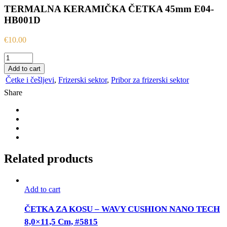
TERMALNA KERAMIČKA ČETKA 45mm E04-
HB001D
€
10.00
TERMALNA
KERAMIČKA
Add to cart
ČETKA
Četke i češljevi
,
Frizerski sektor
,
Pribor za frizerski sektor
45mm
Share
E04-
HB001D
quantity
Related products
Add to cart
ČETKA ZA KOSU – WAVY CUSHION NANO TECH
8,0×11,5 Cm, #5815