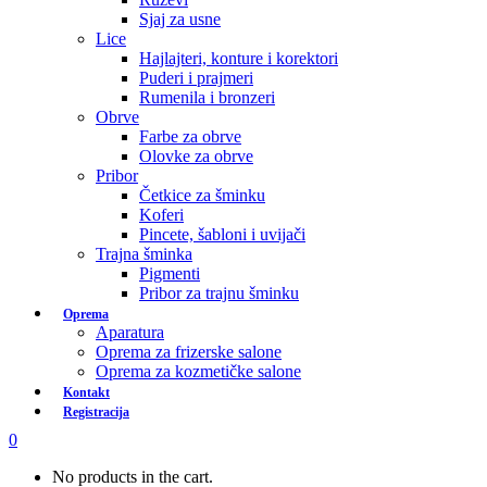
Sjaj za usne
Lice
Hajlajteri, konture i korektori
Puderi i prajmeri
Rumenila i bronzeri
Obrve
Farbe za obrve
Olovke za obrve
Pribor
Četkice za šminku
Koferi
Pincete, šabloni i uvijači
Trajna šminka
Pigmenti
Pribor za trajnu šminku
Oprema
Aparatura
Oprema za frizerske salone
Oprema za kozmetičke salone
Kontakt
Registracija
0
No products in the cart.