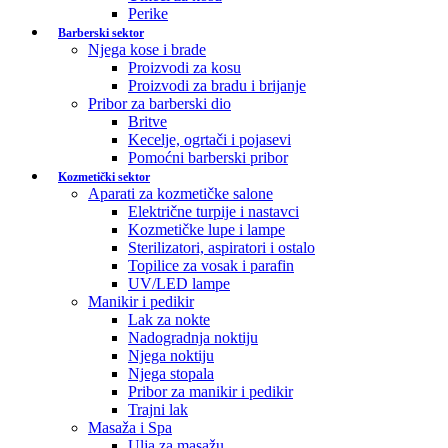
Perike
Barberski sektor
Njega kose i brade
Proizvodi za kosu
Proizvodi za bradu i brijanje
Pribor za barberski dio
Britve
Kecelje, ogrtači i pojasevi
Pomoćni barberski pribor
Kozmetički sektor
Aparati za kozmetičke salone
Električne turpije i nastavci
Kozmetičke lupe i lampe
Sterilizatori, aspiratori i ostalo
Topilice za vosak i parafin
UV/LED lampe
Manikir i pedikir
Lak za nokte
Nadogradnja noktiju
Njega noktiju
Njega stopala
Pribor za manikir i pedikir
Trajni lak
Masaža i Spa
Ulja za masažu