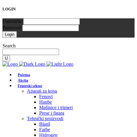
LOGIN
Username
Password
Search
Početna
Akcija
Frizerski sektor
Aparati za kosu
Fenovi
Haube
Mašinice i trimeri
Prese i figara
Tehnički proizvodi
Blanš
Farbe
Hidrogen