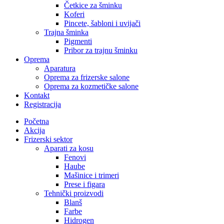
Četkice za šminku
Koferi
Pincete, šabloni i uvijači
Trajna šminka
Pigmenti
Pribor za trajnu šminku
Oprema
Aparatura
Oprema za frizerske salone
Oprema za kozmetičke salone
Kontakt
Registracija
Početna
Akcija
Frizerski sektor
Aparati za kosu
Fenovi
Haube
Mašinice i trimeri
Prese i figara
Tehnički proizvodi
Blanš
Farbe
Hidrogen