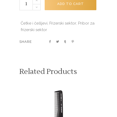
TERMALNO-
ADD TO CART
KARBONSKA
ČETKA
ARGAN
Četke i češljevi
Frizerski sektor
Pribor za
,
,
MAGIC
frizerski sektor
Ø32mm
401.533
SHARE
quantity
Related Products