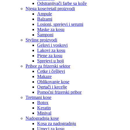
Odstranjivači farbe sa kože
Njega kose/retail proizvodi
Ampule
Balzami
Losioni, sprejevi i serumi
Maske za kosu
Šamponi
Styling proizvodi
Gelovi i voskovi
Lakovi za kosu
Pjene za kosu
Sprejevi u boji
Pribor za frizerski sektor
Četke i češljevi
Makaze
Oblikovanje kose
Ogrtači i kecelje
Pomoćni frizerski pribor
Tretmani kose
Botox
Keratin
Minival
Nadogradnja kose
Kosa za nadogradnju
Umeci za kosu