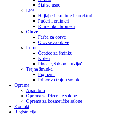
Sjaj za usne
Lice
Hajlajteri, konture i korektori
Puderi i prajmeri
Rumenila i bronzeri
Obrve
Farbe za obrve
Olovke za obrve
Pribor
Četkice za šminku
Koferi
Pincete, šabloni i uvijači
Trajna šminka
Pigmenti
Pribor za trajnu šminku
Oprema
Aparatura
Oprema za frizerske salone
Oprema za kozmetičke salone
Kontakt
Registracija