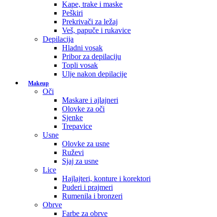
Kape, trake i maske
Peškiri
Prekrivači za ležaj
Veš, papuče i rukavice
Depilacija
Hladni vosak
Pribor za depilaciju
Topli vosak
Ulje nakon depilacije
Makeup
Oči
Maskare i ajlajneri
Olovke za oči
Sjenke
Trepavice
Usne
Olovke za usne
Ruževi
Sjaj za usne
Lice
Hajlajteri, konture i korektori
Puderi i prajmeri
Rumenila i bronzeri
Obrve
Farbe za obrve