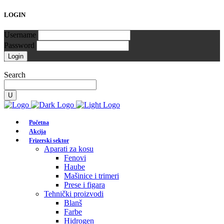
LOGIN
Username
Password
Search
Početna
Akcija
Frizerski sektor
Aparati za kosu
Fenovi
Haube
Mašinice i trimeri
Prese i figara
Tehnički proizvodi
Blanš
Farbe
Hidrogen