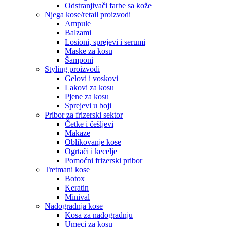
Odstranjivači farbe sa kože
Njega kose/retail proizvodi
Ampule
Balzami
Losioni, sprejevi i serumi
Maske za kosu
Šamponi
Styling proizvodi
Gelovi i voskovi
Lakovi za kosu
Pjene za kosu
Sprejevi u boji
Pribor za frizerski sektor
Četke i češljevi
Makaze
Oblikovanje kose
Ogrtači i kecelje
Pomoćni frizerski pribor
Tretmani kose
Botox
Keratin
Minival
Nadogradnja kose
Kosa za nadogradnju
Umeci za kosu