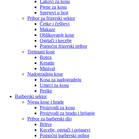
Lakovi za kosu
Pjene za kosu
Sprejevi u boji
Pribor za frizerski sektor
Četke i češljevi
Makaze
Oblikovanje kose
Ogrtači i kecelje
Pomoćni frizerski pribor
Tretmani kose
Botox
Keratin
Minival
Nadogradnja kose
Kosa za nadogradnju
Umeci za kosu
Perike
Barberski sektor
Njega kose i brade
Proizvodi za kosu
Proizvodi za bradu i brijanje
Pribor za barberski dio
Britve
Kecelje, ogrtači i pojasevi
Pomoćni barberski pribor