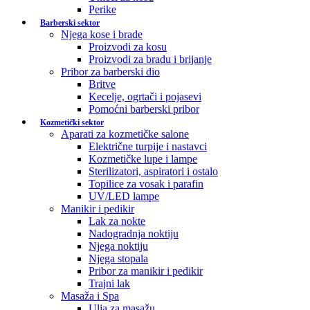
Perike
Barberski sektor
Njega kose i brade
Proizvodi za kosu
Proizvodi za bradu i brijanje
Pribor za barberski dio
Britve
Kecelje, ogrtači i pojasevi
Pomoćni barberski pribor
Kozmetički sektor
Aparati za kozmetičke salone
Električne turpije i nastavci
Kozmetičke lupe i lampe
Sterilizatori, aspiratori i ostalo
Topilice za vosak i parafin
UV/LED lampe
Manikir i pedikir
Lak za nokte
Nadogradnja noktiju
Njega noktiju
Njega stopala
Pribor za manikir i pedikir
Trajni lak
Masaža i Spa
Ulja za masažu