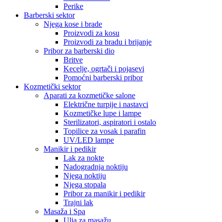
Perike
Barberski sektor
Njega kose i brade
Proizvodi za kosu
Proizvodi za bradu i brijanje
Pribor za barberski dio
Britve
Kecelje, ogrtači i pojasevi
Pomoćni barberski pribor
Kozmetički sektor
Aparati za kozmetičke salone
Električne turpije i nastavci
Kozmetičke lupe i lampe
Sterilizatori, aspiratori i ostalo
Topilice za vosak i parafin
UV/LED lampe
Manikir i pedikir
Lak za nokte
Nadogradnja noktiju
Njega noktiju
Njega stopala
Pribor za manikir i pedikir
Trajni lak
Masaža i Spa
Ulja za masažu