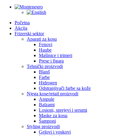
Početna
Akcija
Frizerski sektor
Aparati za kosu
Fenovi
Haube
Mašinice i trimeri
Prese i figara
Tehnički proizvodi
Blanš
Farbe
Hidrogen
Odstranjivači farbe sa kože
Njega kose/retail proizvodi
Ampule
Balzami
Losioni, sprejevi i serumi
Maske za kosu
Šamponi
Styling proizvodi
Gelovi i voskovi