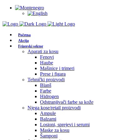
Početna
Akcija
Frizerski sektor
Aparati za kosu
Fenovi
Haube
Mašinice i trimeri
Prese i figara
Tehnički proizvodi
Blanš
Farbe
Hidrogen
Odstranjivači farbe sa kože
Njega kose/retail proizvodi
Ampule
Balzami
Losioni, sprejevi i serumi
Maske za kosu
Šamponi