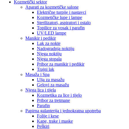
Kozmetički sektor
Aparati za kozmetičke salone
Električne turpije i nastavci
Kozmetičke lupe i lampe
Sterilizatori, aspiratori i ostalo
Topilice za vosak i parafin
UV/LED lampe
Manikir i pedikir
Lak za nokte
Nadogradnja noktiju
Njega noktiju
Njega stopala
Pribor za manikir i pedikir
Trajni lak
Masaža i Spa
Ulja za masažu
Gelovi za masažu
Njega lica i tijela
Kozmetika za lice i tijelo
Pribor za tretmane
Parafin
Papirna galanterija i jednokratna upotreba
Folije i kese
Kape, trake i maske
Peškiri