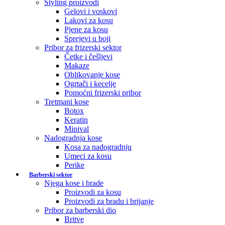
Styling proizvodi
Gelovi i voskovi
Lakovi za kosu
Pjene za kosu
Sprejevi u boji
Pribor za frizerski sektor
Četke i češljevi
Makaze
Oblikovanje kose
Ogrtači i kecelje
Pomoćni frizerski pribor
Tretmani kose
Botox
Keratin
Minival
Nadogradnja kose
Kosa za nadogradnju
Umeci za kosu
Perike
Barberski sektor
Njega kose i brade
Proizvodi za kosu
Proizvodi za bradu i brijanje
Pribor za barberski dio
Britve