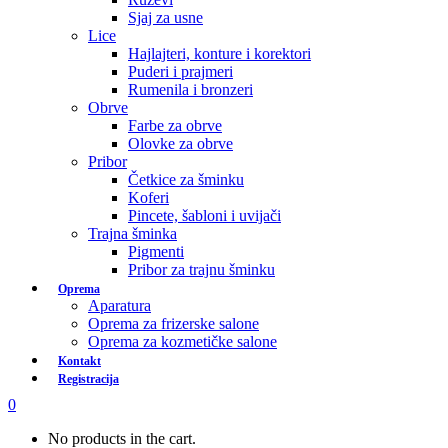
Sjaj za usne
Lice
Hajlajteri, konture i korektori
Puderi i prajmeri
Rumenila i bronzeri
Obrve
Farbe za obrve
Olovke za obrve
Pribor
Četkice za šminku
Koferi
Pincete, šabloni i uvijači
Trajna šminka
Pigmenti
Pribor za trajnu šminku
Oprema
Aparatura
Oprema za frizerske salone
Oprema za kozmetičke salone
Kontakt
Registracija
0
No products in the cart.