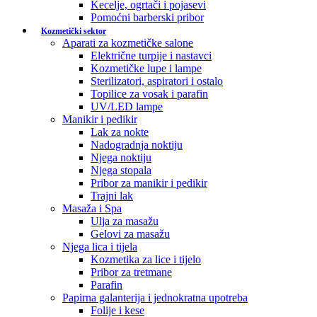
Kecelje, ogrtači i pojasevi
Pomoćni barberski pribor
Kozmetički sektor
Aparati za kozmetičke salone
Električne turpije i nastavci
Kozmetičke lupe i lampe
Sterilizatori, aspiratori i ostalo
Topilice za vosak i parafin
UV/LED lampe
Manikir i pedikir
Lak za nokte
Nadogradnja noktiju
Njega noktiju
Njega stopala
Pribor za manikir i pedikir
Trajni lak
Masaža i Spa
Ulja za masažu
Gelovi za masažu
Njega lica i tijela
Kozmetika za lice i tijelo
Pribor za tretmane
Parafin
Papirna galanterija i jednokratna upotreba
Folije i kese