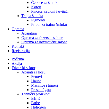
Četkice za šminku
Koferi
Pincete, šabloni i uvijači
Trajna šminka
Pigmenti
Pribor za trajnu šminku
Oprema
Aparatura
Oprema za frizerske salone
Oprema za kozmetičke salone
Kontakt
Registracija
Početna
Akcija
Frizerski sektor
Aparati za kosu
Fenovi
Haube
Mašinice i trimeri
Prese i figara
Tehnički proizvodi
Blanš
Farbe
Hidrogen