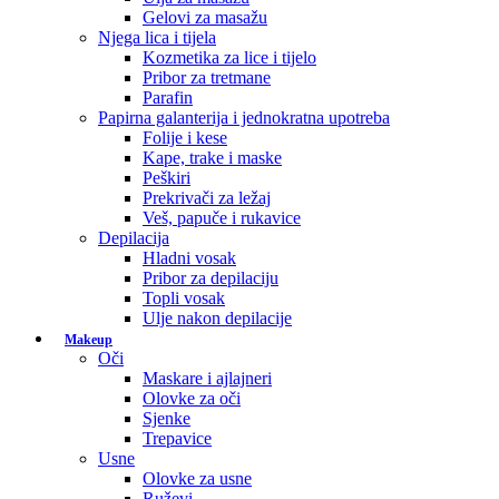
Gelovi za masažu
Njega lica i tijela
Kozmetika za lice i tijelo
Pribor za tretmane
Parafin
Papirna galanterija i jednokratna upotreba
Folije i kese
Kape, trake i maske
Peškiri
Prekrivači za ležaj
Veš, papuče i rukavice
Depilacija
Hladni vosak
Pribor za depilaciju
Topli vosak
Ulje nakon depilacije
Makeup
Oči
Maskare i ajlajneri
Olovke za oči
Sjenke
Trepavice
Usne
Olovke za usne
Ruževi