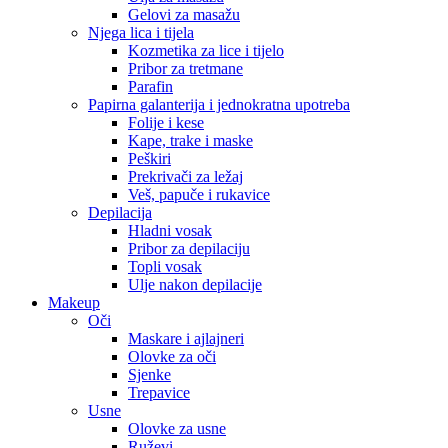
Gelovi za masažu
Njega lica i tijela
Kozmetika za lice i tijelo
Pribor za tretmane
Parafin
Papirna galanterija i jednokratna upotreba
Folije i kese
Kape, trake i maske
Peškiri
Prekrivači za ležaj
Veš, papuče i rukavice
Depilacija
Hladni vosak
Pribor za depilaciju
Topli vosak
Ulje nakon depilacije
Makeup
Oči
Maskare i ajlajneri
Olovke za oči
Sjenke
Trepavice
Usne
Olovke za usne
Ruževi