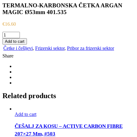
TERMALNO-KARBONSKA ČETKA ARGAN
MAGIC Ø53mm 401.535
€
16.60
TERMALNO-
KARBONSKA
Add to cart
ČETKA
Četke i češljevi
,
Frizerski sektor
,
Pribor za frizerski sektor
ARGAN
Share
MAGIC
Ø53mm
401.535
quantity
Related products
Add to cart
ČEŠALJ ZA KOSU – ACTIVE CARBON FIBRE
207×27 Mm, #503