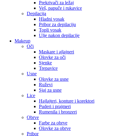
Prekrivači za ležaj
Veš, papuče i rukavice
Depilacija
Hladni vosak
Pribor za depilaciju
Topli vosak
Ulje nakon depilacije
Makeup
Oči
Maskare i ajlajneri
Olovke za oči
Sjenke
Trepavice
Usne
Olovke za usne
Ruževi
Sjaj za usne
Lice
Hajlajteri, konture i korektori
Puderi i prajmeri
Rumenila i bronzeri
Obrve
Farbe za obrve
Olovke za obrve
Pribor