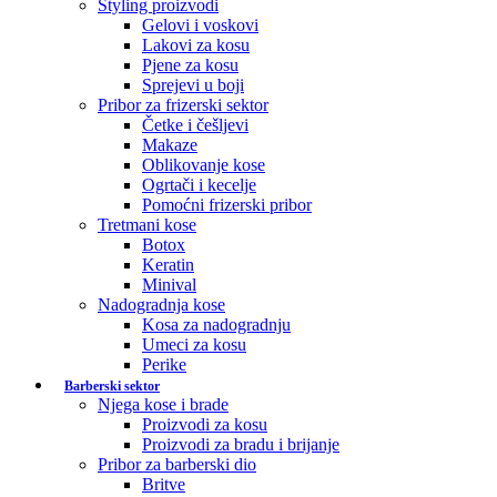
Styling proizvodi
Gelovi i voskovi
Lakovi za kosu
Pjene za kosu
Sprejevi u boji
Pribor za frizerski sektor
Četke i češljevi
Makaze
Oblikovanje kose
Ogrtači i kecelje
Pomoćni frizerski pribor
Tretmani kose
Botox
Keratin
Minival
Nadogradnja kose
Kosa za nadogradnju
Umeci za kosu
Perike
Barberski sektor
Njega kose i brade
Proizvodi za kosu
Proizvodi za bradu i brijanje
Pribor za barberski dio
Britve