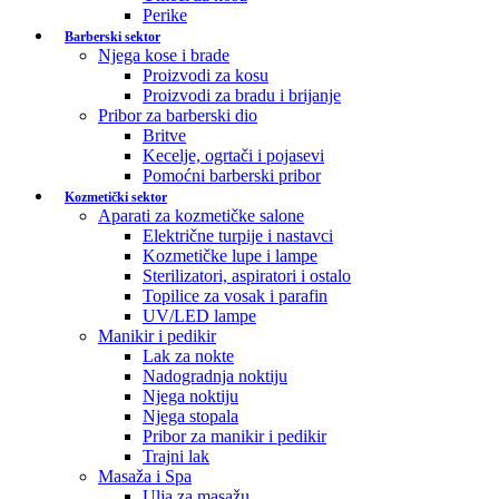
Perike
Barberski sektor
Njega kose i brade
Proizvodi za kosu
Proizvodi za bradu i brijanje
Pribor za barberski dio
Britve
Kecelje, ogrtači i pojasevi
Pomoćni barberski pribor
Kozmetički sektor
Aparati za kozmetičke salone
Električne turpije i nastavci
Kozmetičke lupe i lampe
Sterilizatori, aspiratori i ostalo
Topilice za vosak i parafin
UV/LED lampe
Manikir i pedikir
Lak za nokte
Nadogradnja noktiju
Njega noktiju
Njega stopala
Pribor za manikir i pedikir
Trajni lak
Masaža i Spa
Ulja za masažu