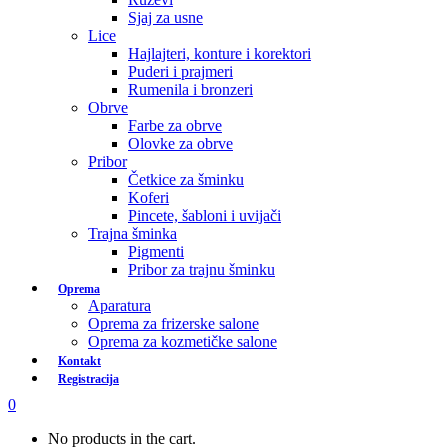
Sjaj za usne
Lice
Hajlajteri, konture i korektori
Puderi i prajmeri
Rumenila i bronzeri
Obrve
Farbe za obrve
Olovke za obrve
Pribor
Četkice za šminku
Koferi
Pincete, šabloni i uvijači
Trajna šminka
Pigmenti
Pribor za trajnu šminku
Oprema
Aparatura
Oprema za frizerske salone
Oprema za kozmetičke salone
Kontakt
Registracija
0
No products in the cart.