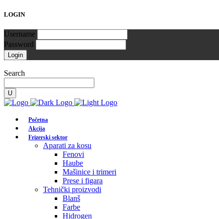
LOGIN
Username
Password
Search
Početna
Akcija
Frizerski sektor
Aparati za kosu
Fenovi
Haube
Mašinice i trimeri
Prese i figara
Tehnički proizvodi
Blanš
Farbe
Hidrogen