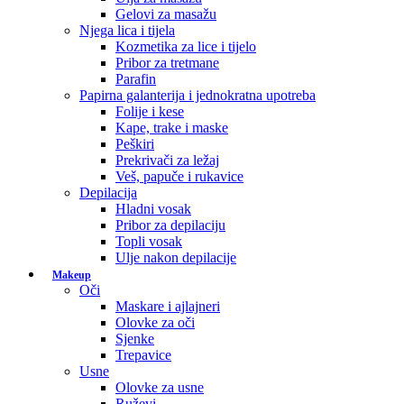
Gelovi za masažu
Njega lica i tijela
Kozmetika za lice i tijelo
Pribor za tretmane
Parafin
Papirna galanterija i jednokratna upotreba
Folije i kese
Kape, trake i maske
Peškiri
Prekrivači za ležaj
Veš, papuče i rukavice
Depilacija
Hladni vosak
Pribor za depilaciju
Topli vosak
Ulje nakon depilacije
Makeup
Oči
Maskare i ajlajneri
Olovke za oči
Sjenke
Trepavice
Usne
Olovke za usne
Ruževi