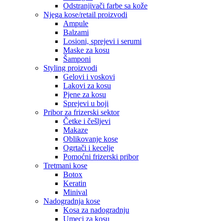
Odstranjivači farbe sa kože
Njega kose/retail proizvodi
Ampule
Balzami
Losioni, sprejevi i serumi
Maske za kosu
Šamponi
Styling proizvodi
Gelovi i voskovi
Lakovi za kosu
Pjene za kosu
Sprejevi u boji
Pribor za frizerski sektor
Četke i češljevi
Makaze
Oblikovanje kose
Ogrtači i kecelje
Pomoćni frizerski pribor
Tretmani kose
Botox
Keratin
Minival
Nadogradnja kose
Kosa za nadogradnju
Umeci za kosu