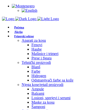
Početna
Akcija
Frizerski sektor
Aparati za kosu
Fenovi
Haube
Mašinice i trimeri
Prese i figara
Tehnički proizvodi
Blanš
Farbe
Hidrogen
Odstranjivači farbe sa kože
Njega kose/retail proizvodi
Ampule
Balzami
Losioni, sprejevi i serumi
Maske za kosu
Šamponi