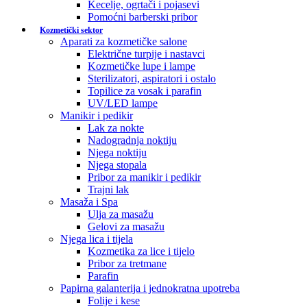
Kecelje, ogrtači i pojasevi
Pomoćni barberski pribor
Kozmetički sektor
Aparati za kozmetičke salone
Električne turpije i nastavci
Kozmetičke lupe i lampe
Sterilizatori, aspiratori i ostalo
Topilice za vosak i parafin
UV/LED lampe
Manikir i pedikir
Lak za nokte
Nadogradnja noktiju
Njega noktiju
Njega stopala
Pribor za manikir i pedikir
Trajni lak
Masaža i Spa
Ulja za masažu
Gelovi za masažu
Njega lica i tijela
Kozmetika za lice i tijelo
Pribor za tretmane
Parafin
Papirna galanterija i jednokratna upotreba
Folije i kese