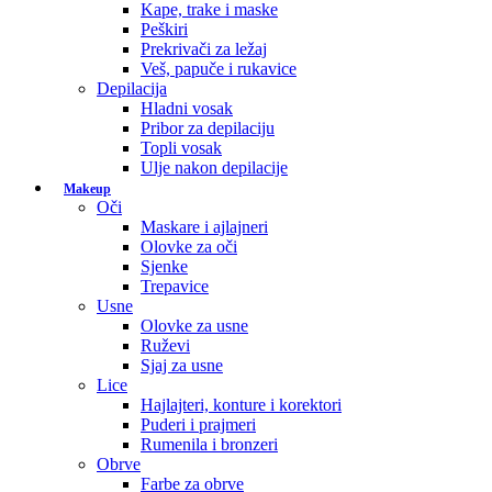
Kape, trake i maske
Peškiri
Prekrivači za ležaj
Veš, papuče i rukavice
Depilacija
Hladni vosak
Pribor za depilaciju
Topli vosak
Ulje nakon depilacije
Makeup
Oči
Maskare i ajlajneri
Olovke za oči
Sjenke
Trepavice
Usne
Olovke za usne
Ruževi
Sjaj za usne
Lice
Hajlajteri, konture i korektori
Puderi i prajmeri
Rumenila i bronzeri
Obrve
Farbe za obrve