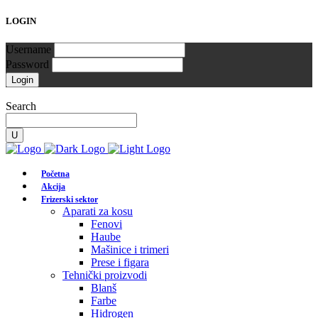
LOGIN
Username
Password
Search
Početna
Akcija
Frizerski sektor
Aparati za kosu
Fenovi
Haube
Mašinice i trimeri
Prese i figara
Tehnički proizvodi
Blanš
Farbe
Hidrogen