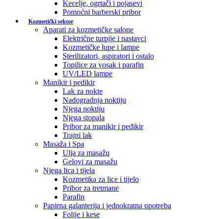
Kecelje, ogrtači i pojasevi
Pomoćni barberski pribor
Kozmetički sektor
Aparati za kozmetičke salone
Električne turpije i nastavci
Kozmetičke lupe i lampe
Sterilizatori, aspiratori i ostalo
Topilice za vosak i parafin
UV/LED lampe
Manikir i pedikir
Lak za nokte
Nadogradnja noktiju
Njega noktiju
Njega stopala
Pribor za manikir i pedikir
Trajni lak
Masaža i Spa
Ulja za masažu
Gelovi za masažu
Njega lica i tijela
Kozmetika za lice i tijelo
Pribor za tretmane
Parafin
Papirna galanterija i jednokratna upotreba
Folije i kese