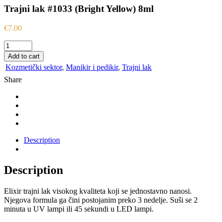
Trajni lak #1033 (Bright Yellow) 8ml
€
7.00
Trajni
lak
Add to cart
#1033
Kozmetički sektor
,
Manikir i pedikir
,
Trajni lak
(Bright
Share
Yellow)
8ml
quantity
Description
Description
Elixir trajni lak visokog kvaliteta koji se jednostavno nanosi.
Njegova formula ga čini postojanim preko 3 nedelje. Suši se 2
minuta u UV lampi ili 45 sekundi u LED lampi.