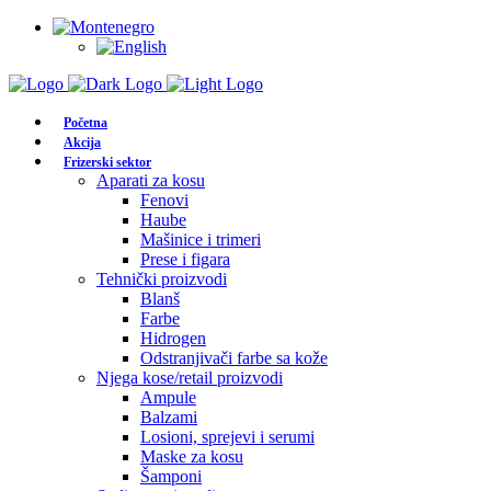
Početna
Akcija
Frizerski sektor
Aparati za kosu
Fenovi
Haube
Mašinice i trimeri
Prese i figara
Tehnički proizvodi
Blanš
Farbe
Hidrogen
Odstranjivači farbe sa kože
Njega kose/retail proizvodi
Ampule
Balzami
Losioni, sprejevi i serumi
Maske za kosu
Šamponi