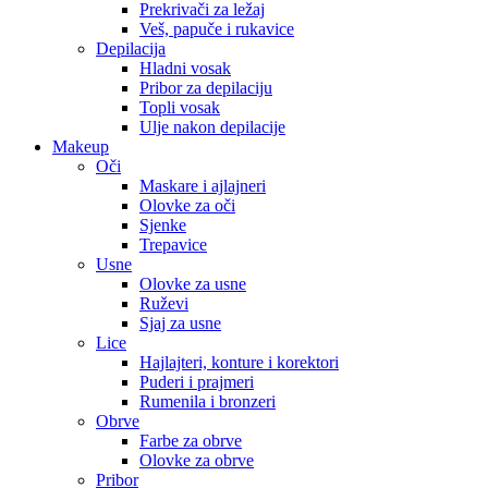
Prekrivači za ležaj
Veš, papuče i rukavice
Depilacija
Hladni vosak
Pribor za depilaciju
Topli vosak
Ulje nakon depilacije
Makeup
Oči
Maskare i ajlajneri
Olovke za oči
Sjenke
Trepavice
Usne
Olovke za usne
Ruževi
Sjaj za usne
Lice
Hajlajteri, konture i korektori
Puderi i prajmeri
Rumenila i bronzeri
Obrve
Farbe za obrve
Olovke za obrve
Pribor