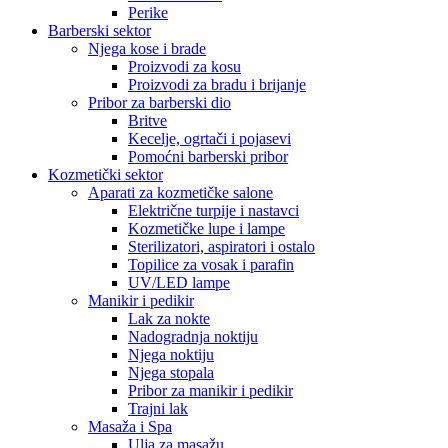
Perike
Barberski sektor
Njega kose i brade
Proizvodi za kosu
Proizvodi za bradu i brijanje
Pribor za barberski dio
Britve
Kecelje, ogrtači i pojasevi
Pomoćni barberski pribor
Kozmetički sektor
Aparati za kozmetičke salone
Električne turpije i nastavci
Kozmetičke lupe i lampe
Sterilizatori, aspiratori i ostalo
Topilice za vosak i parafin
UV/LED lampe
Manikir i pedikir
Lak za nokte
Nadogradnja noktiju
Njega noktiju
Njega stopala
Pribor za manikir i pedikir
Trajni lak
Masaža i Spa
Ulja za masažu