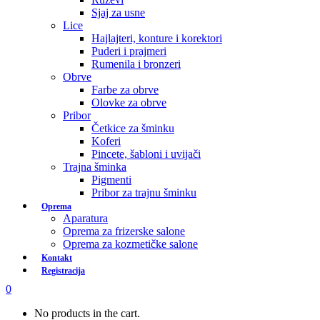
Sjaj za usne
Lice
Hajlajteri, konture i korektori
Puderi i prajmeri
Rumenila i bronzeri
Obrve
Farbe za obrve
Olovke za obrve
Pribor
Četkice za šminku
Koferi
Pincete, šabloni i uvijači
Trajna šminka
Pigmenti
Pribor za trajnu šminku
Oprema
Aparatura
Oprema za frizerske salone
Oprema za kozmetičke salone
Kontakt
Registracija
0
No products in the cart.