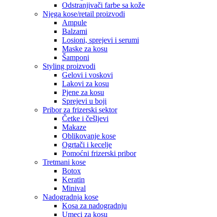
Odstranjivači farbe sa kože
Njega kose/retail proizvodi
Ampule
Balzami
Losioni, sprejevi i serumi
Maske za kosu
Šamponi
Styling proizvodi
Gelovi i voskovi
Lakovi za kosu
Pjene za kosu
Sprejevi u boji
Pribor za frizerski sektor
Četke i češljevi
Makaze
Oblikovanje kose
Ogrtači i kecelje
Pomoćni frizerski pribor
Tretmani kose
Botox
Keratin
Minival
Nadogradnja kose
Kosa za nadogradnju
Umeci za kosu