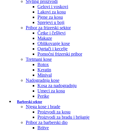
Styling proizvodi
Gelovi i voskovi
Lakovi za kosu
Pjene za kosu
Sprejevi u boji
Pribor za frizerski sektor
Četke i češljevi
Makaze
Oblikovanje kose
Ogrtači i kecelje
Pomoćni frizerski pribor
Tretmani kose
Botox
Keratin
Minival
Nadogradnja kose
Kosa za nadogradnju
Umeci za kosu
Perike
Barberski sektor
Njega kose i brade
Proizvodi za kosu
Proizvodi za bradu i brijanje
Pribor za barberski dio
Britve