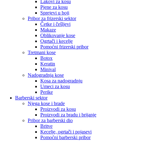
Lakovi za kosu
Pjene za kosu
Sprejevi u boji
Pribor za frizerski sektor
Četke i češljevi
Makaze
Oblikovanje kose
Ogrtači i kecelje
Pomoćni frizerski pribor
Tretmani kose
Botox
Keratin
Minival
Nadogradnja kose
Kosa za nadogradnju
Umeci za kosu
Perike
Barberski sektor
Njega kose i brade
Proizvodi za kosu
Proizvodi za bradu i brijanje
Pribor za barberski dio
Britve
Kecelje, ogrtači i pojasevi
Pomoćni barberski pribor