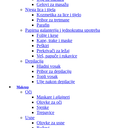
Gelovi za masažu
Njega lica i tijela
Kozmetika za lice i tijelo
Pribor za tretmane
Parafin
Papirna galanterija i jednokratna upotreba
Folije i kese
Kape, trake i maske
Peškiri
Prekrivači za ležaj
Veš, papuče i rukavice
Depilacija
Hladni vosak
Pribor za depilaciju
Topli vosak
Ulje nakon depilacije
Makeup
Oči
Maskare i ajlajneri
Olovke za oči
Sjenke
Trepavice
Usne
Olovke za usne
Ruževi