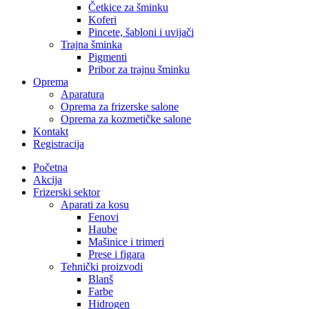
Četkice za šminku
Koferi
Pincete, šabloni i uvijači
Trajna šminka
Pigmenti
Pribor za trajnu šminku
Oprema
Aparatura
Oprema za frizerske salone
Oprema za kozmetičke salone
Kontakt
Registracija
Početna
Akcija
Frizerski sektor
Aparati za kosu
Fenovi
Haube
Mašinice i trimeri
Prese i figara
Tehnički proizvodi
Blanš
Farbe
Hidrogen