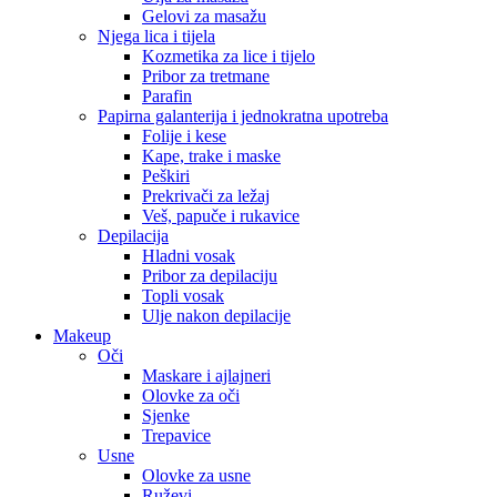
Gelovi za masažu
Njega lica i tijela
Kozmetika za lice i tijelo
Pribor za tretmane
Parafin
Papirna galanterija i jednokratna upotreba
Folije i kese
Kape, trake i maske
Peškiri
Prekrivači za ležaj
Veš, papuče i rukavice
Depilacija
Hladni vosak
Pribor za depilaciju
Topli vosak
Ulje nakon depilacije
Makeup
Oči
Maskare i ajlajneri
Olovke za oči
Sjenke
Trepavice
Usne
Olovke za usne
Ruževi