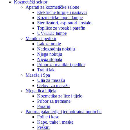
Kozmetički sektor
Aparati za kozmetičke salone
Električne turpije i nastavci
Kozmetičke lupe i lampe
Sterilizatori, aspiratori i ostalo
Topilice za vosak i parafin
UV/LED lampe
Manikir i pedikir
Lak za nokte
Nadogradnja noktiju
Njega noktiju
Njega stopala
Pribor za manikir i pedikir
Trajni lak
Masaža i Spa
Ulja za masažu
Gelovi za masažu
Njega lica i tijela
Kozmetika za lice i tijelo
Pribor za tretmane
Parafin
Papirna galanterija i jednokratna upotreba
Folije i kese
Kape, trake i maske
Peškiri