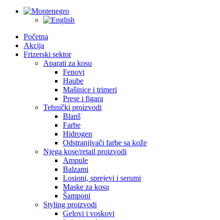
Početna
Akcija
Frizerski sektor
Aparati za kosu
Fenovi
Haube
Mašinice i trimeri
Prese i figara
Tehnički proizvodi
Blanš
Farbe
Hidrogen
Odstranjivači farbe sa kože
Njega kose/retail proizvodi
Ampule
Balzami
Losioni, sprejevi i serumi
Maske za kosu
Šamponi
Styling proizvodi
Gelovi i voskovi