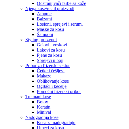
Odstranjivači farbe sa kože
Njega kose/retail proizvodi
Ampule
Balzami
Losioni, sprejevi i serumi
Maske za kosu
Šamponi
Styling proizvodi
Gelovi i voskovi
Lakovi za kosu
Pjene za kosu
Sprejevi u boji
Pribor za frizerski sektor
Četke i češljevi
Makaze
Oblikovanje kose
Ogrtači i kecelje
Pomoćni frizerski pribor
Tretmani kose
Botox
Keratin
Minival
Nadogradnja kose
Kosa za nadogradnju
Umeci za kosu