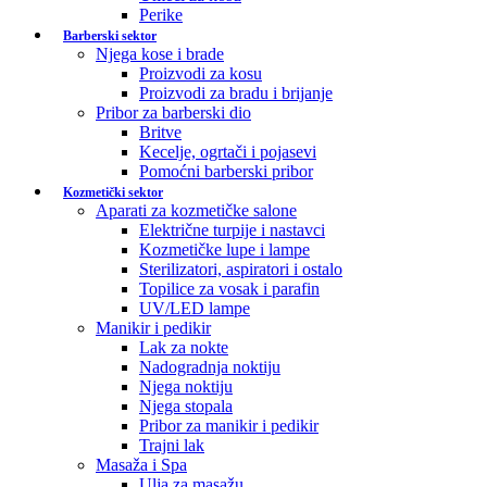
Perike
Barberski sektor
Njega kose i brade
Proizvodi za kosu
Proizvodi za bradu i brijanje
Pribor za barberski dio
Britve
Kecelje, ogrtači i pojasevi
Pomoćni barberski pribor
Kozmetički sektor
Aparati za kozmetičke salone
Električne turpije i nastavci
Kozmetičke lupe i lampe
Sterilizatori, aspiratori i ostalo
Topilice za vosak i parafin
UV/LED lampe
Manikir i pedikir
Lak za nokte
Nadogradnja noktiju
Njega noktiju
Njega stopala
Pribor za manikir i pedikir
Trajni lak
Masaža i Spa
Ulja za masažu