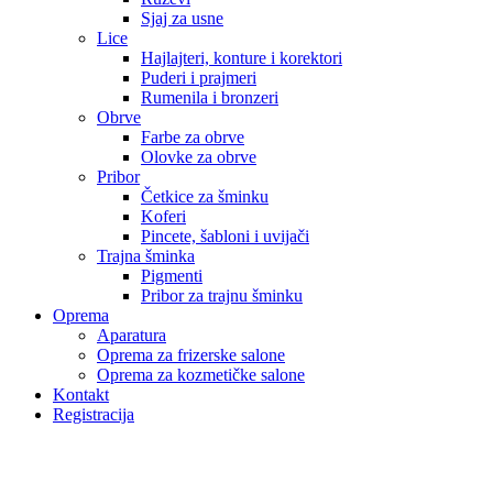
Sjaj za usne
Lice
Hajlajteri, konture i korektori
Puderi i prajmeri
Rumenila i bronzeri
Obrve
Farbe za obrve
Olovke za obrve
Pribor
Četkice za šminku
Koferi
Pincete, šabloni i uvijači
Trajna šminka
Pigmenti
Pribor za trajnu šminku
Oprema
Aparatura
Oprema za frizerske salone
Oprema za kozmetičke salone
Kontakt
Registracija