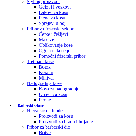
Styling proizvodi
Gelovi i voskovi
Lakovi za kosu
Pjene za kosu
Sprejevi u boji
Pribor za frizerski sektor
Četke i češljevi
Makaze
Oblikovanje kose
Ogrtači i kecelje
Pomoćni frizerski pribor
Tretmani kose
Botox
Keratin
Minival
Nadogradnja kose
Kosa za nadogradnju
Umeci za kosu
Perike
Barberski sektor
Njega kose i brade
Proizvodi za kosu
Proizvodi za bradu i brijanje
Pribor za barberski dio
Britve