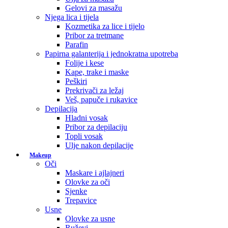
Gelovi za masažu
Njega lica i tijela
Kozmetika za lice i tijelo
Pribor za tretmane
Parafin
Papirna galanterija i jednokratna upotreba
Folije i kese
Kape, trake i maske
Peškiri
Prekrivači za ležaj
Veš, papuče i rukavice
Depilacija
Hladni vosak
Pribor za depilaciju
Topli vosak
Ulje nakon depilacije
Makeup
Oči
Maskare i ajlajneri
Olovke za oči
Sjenke
Trepavice
Usne
Olovke za usne
Ruževi