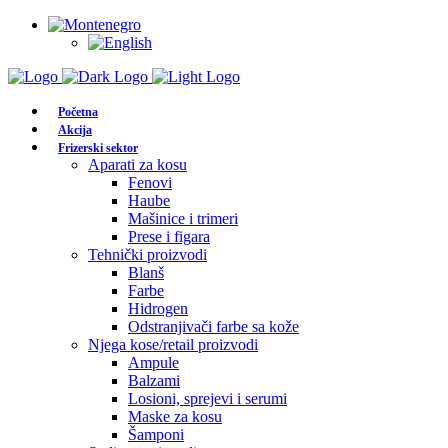
Početna
Akcija
Frizerski sektor
Aparati za kosu
Fenovi
Haube
Mašinice i trimeri
Prese i figara
Tehnički proizvodi
Blanš
Farbe
Hidrogen
Odstranjivači farbe sa kože
Njega kose/retail proizvodi
Ampule
Balzami
Losioni, sprejevi i serumi
Maske za kosu
Šamponi