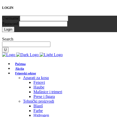
LOGIN
Username
Password
Search
Početna
Akcija
Frizerski sektor
Aparati za kosu
Fenovi
Haube
Mašinice i trimeri
Prese i figara
Tehnički proizvodi
Blanš
Farbe
Hidrogen