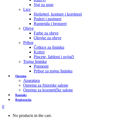
Sjaj za usne
Lice
Hajlajteri, konture i korektori
Puderi i prajmeri
Rumenila i bronzeri
Obrve
Farbe za obrve
Olovke za obrve
Pribor
Četkice za šminku
Koferi
Pincete, šabloni i uvijači
Trajna šminka
Pigmenti
Pribor za trajnu šminku
Oprema
Aparatura
Oprema za frizerske salone
Oprema za kozmetičke salone
Kontakt
Registracija
0
No products in the cart.