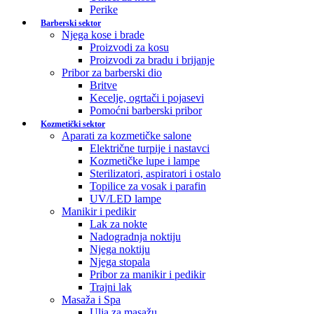
Perike
Barberski sektor
Njega kose i brade
Proizvodi za kosu
Proizvodi za bradu i brijanje
Pribor za barberski dio
Britve
Kecelje, ogrtači i pojasevi
Pomoćni barberski pribor
Kozmetički sektor
Aparati za kozmetičke salone
Električne turpije i nastavci
Kozmetičke lupe i lampe
Sterilizatori, aspiratori i ostalo
Topilice za vosak i parafin
UV/LED lampe
Manikir i pedikir
Lak za nokte
Nadogradnja noktiju
Njega noktiju
Njega stopala
Pribor za manikir i pedikir
Trajni lak
Masaža i Spa
Ulja za masažu