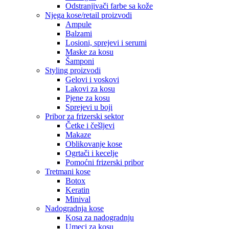
Odstranjivači farbe sa kože
Njega kose/retail proizvodi
Ampule
Balzami
Losioni, sprejevi i serumi
Maske za kosu
Šamponi
Styling proizvodi
Gelovi i voskovi
Lakovi za kosu
Pjene za kosu
Sprejevi u boji
Pribor za frizerski sektor
Četke i češljevi
Makaze
Oblikovanje kose
Ogrtači i kecelje
Pomoćni frizerski pribor
Tretmani kose
Botox
Keratin
Minival
Nadogradnja kose
Kosa za nadogradnju
Umeci za kosu