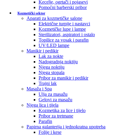
Kecelje, ogrtači i pojasevi
Pomoćni barberski pribor
Kozmetički sektor
Aparati za kozmetičke salone
Električne turpije i nastavci
Kozmetičke lupe i lampe
Sterilizatori, aspiratori i ostalo
Topilice za vosak i parafin
UV/LED lampe
Manikir i pedikir
Lak za nokte
Nadogradnja noktiju
Njega noktiju
Njega stopala
Pribor za manikir i pedikir
Trajni lak
Masaža i Spa
Ulja za masažu
Gelovi za masažu
Njega lica i tijela
Kozmetika za lice i tijelo
Pribor za tretmane
Parafin
Papirna galanterija i jednokratna upotreba
Folije i kese