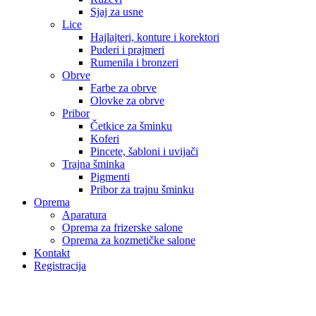
Sjaj za usne
Lice
Hajlajteri, konture i korektori
Puderi i prajmeri
Rumenila i bronzeri
Obrve
Farbe za obrve
Olovke za obrve
Pribor
Četkice za šminku
Koferi
Pincete, šabloni i uvijači
Trajna šminka
Pigmenti
Pribor za trajnu šminku
Oprema
Aparatura
Oprema za frizerske salone
Oprema za kozmetičke salone
Kontakt
Registracija