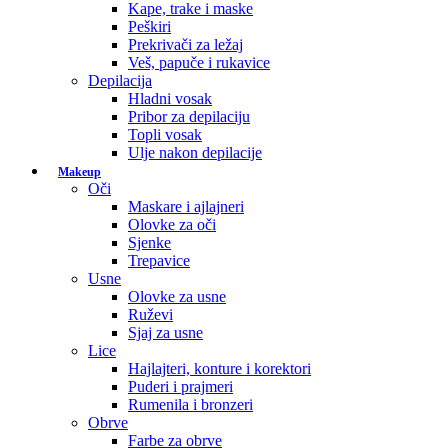
Kape, trake i maske
Peškiri
Prekrivači za ležaj
Veš, papuče i rukavice
Depilacija
Hladni vosak
Pribor za depilaciju
Topli vosak
Ulje nakon depilacije
Makeup
Oči
Maskare i ajlajneri
Olovke za oči
Sjenke
Trepavice
Usne
Olovke za usne
Ruževi
Sjaj za usne
Lice
Hajlajteri, konture i korektori
Puderi i prajmeri
Rumenila i bronzeri
Obrve
Farbe za obrve