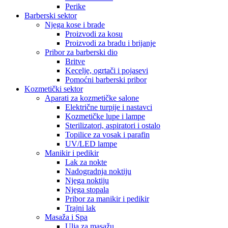
Perike
Barberski sektor
Njega kose i brade
Proizvodi za kosu
Proizvodi za bradu i brijanje
Pribor za barberski dio
Britve
Kecelje, ogrtači i pojasevi
Pomoćni barberski pribor
Kozmetički sektor
Aparati za kozmetičke salone
Električne turpije i nastavci
Kozmetičke lupe i lampe
Sterilizatori, aspiratori i ostalo
Topilice za vosak i parafin
UV/LED lampe
Manikir i pedikir
Lak za nokte
Nadogradnja noktiju
Njega noktiju
Njega stopala
Pribor za manikir i pedikir
Trajni lak
Masaža i Spa
Ulja za masažu