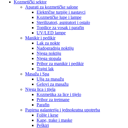
Kozmetički sektor
Aparati za kozmetičke salone
Električne turpije i nastavci
Kozmetičke lupe i lampe
Sterilizatori, aspiratori i ostalo
Topilice za vosak i parafin
UV/LED lampe
Manikir i pedikir
Lak za nokte
Nadogradnja noktiju
Njega noktiju
Njega stopala
Pribor za manikir i pedikir
Trajni lak
Masaža i Spa
Ulja za masažu
Gelovi za masažu
Njega lica i tijela
Kozmetika za lice i tijelo
Pribor za tretmane
Parafin
Papirna galanterija i jednokratna upotreba
Folije i kese
Kape, trake i maske
Peškiri