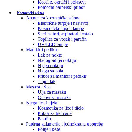
Kecelje, ogrtači i pojasevi
Pomoćni barberski pribor
Kozmetički sektor
Aparati za kozmetičke salone
Električne turpije i nastavci
Kozmetičke lupe i lampe
Sterilizatori, aspiratori i ostalo
Topilice za vosak i parafin
UV/LED lampe
Manikir i pedikir
Lak za nokte
Nadogradnja noktiju
Njega noktiju
Njega stopala
Pribor za manikir i pedikir
Trajni lak
Masaža i Spa
Ulja za masažu
Gelovi za masažu
Njega lica i tijela
Kozmetika za lice i tijelo
Pribor za tretmane
Parafin
Papirna galanterija i jednokratna upotreba
Folije i kese