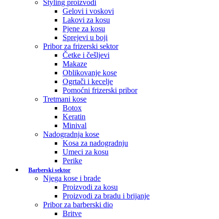
Styling proizvodi
Gelovi i voskovi
Lakovi za kosu
Pjene za kosu
Sprejevi u boji
Pribor za frizerski sektor
Četke i češljevi
Makaze
Oblikovanje kose
Ogrtači i kecelje
Pomoćni frizerski pribor
Tretmani kose
Botox
Keratin
Minival
Nadogradnja kose
Kosa za nadogradnju
Umeci za kosu
Perike
Barberski sektor
Njega kose i brade
Proizvodi za kosu
Proizvodi za bradu i brijanje
Pribor za barberski dio
Britve