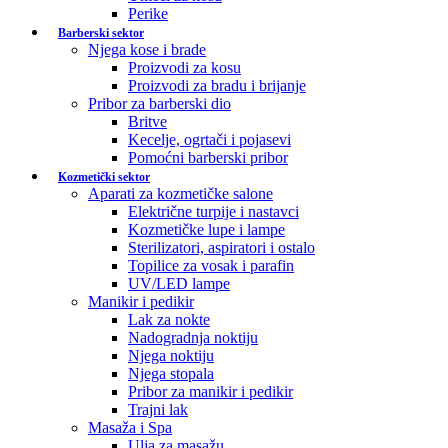
Perike
Barberski sektor
Njega kose i brade
Proizvodi za kosu
Proizvodi za bradu i brijanje
Pribor za barberski dio
Britve
Kecelje, ogrtači i pojasevi
Pomoćni barberski pribor
Kozmetički sektor
Aparati za kozmetičke salone
Električne turpije i nastavci
Kozmetičke lupe i lampe
Sterilizatori, aspiratori i ostalo
Topilice za vosak i parafin
UV/LED lampe
Manikir i pedikir
Lak za nokte
Nadogradnja noktiju
Njega noktiju
Njega stopala
Pribor za manikir i pedikir
Trajni lak
Masaža i Spa
Ulja za masažu