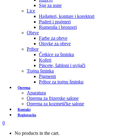
Sjaj za usne
Lice
Hajlajteri, konture i korektori
Puderi i prajmeri
Rumenila i bronzeri
Obrve
Farbe za obrve
Olovke za obrve
Pribor
Četkice za šminku
Koferi
Pincete, šabloni i uvijači
Trajna šminka
Pigmenti
Pribor za trajnu šminku
Oprema
Aparatura
Oprema za frizerske salone
Oprema za kozmetičke salone
Kontakt
Registracija
0
No products in the cart.