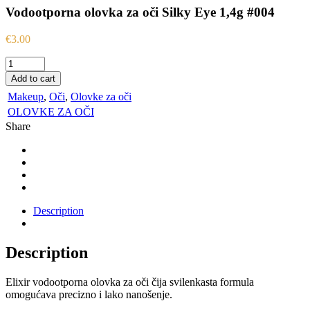
Vodootporna olovka za oči Silky Eye 1,4g #004
€
3.00
Vodootporna
olovka
Add to cart
za
Makeup
,
Oči
,
Olovke za oči
oči
Silky
OLOVKE ZA OČI
Eye
Share
1,4g
#004
quantity
Description
Description
Elixir vodootporna olovka za oči čija svilenkasta formula
omogućava precizno i lako nanošenje.