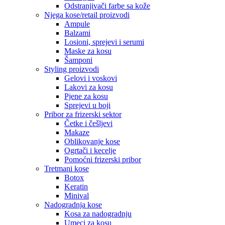
Odstranjivači farbe sa kože
Njega kose/retail proizvodi
Ampule
Balzami
Losioni, sprejevi i serumi
Maske za kosu
Šamponi
Styling proizvodi
Gelovi i voskovi
Lakovi za kosu
Pjene za kosu
Sprejevi u boji
Pribor za frizerski sektor
Četke i češljevi
Makaze
Oblikovanje kose
Ogrtači i kecelje
Pomoćni frizerski pribor
Tretmani kose
Botox
Keratin
Minival
Nadogradnja kose
Kosa za nadogradnju
Umeci za kosu