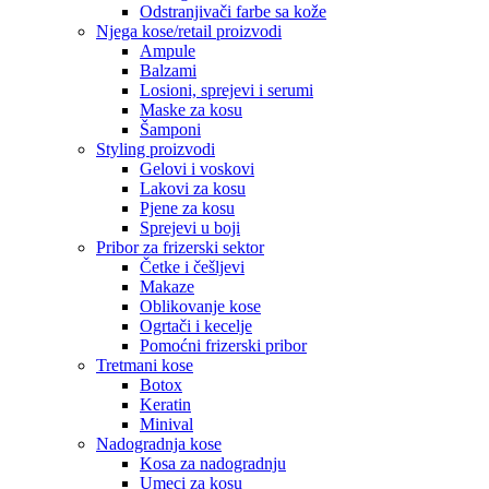
Odstranjivači farbe sa kože
Njega kose/retail proizvodi
Ampule
Balzami
Losioni, sprejevi i serumi
Maske za kosu
Šamponi
Styling proizvodi
Gelovi i voskovi
Lakovi za kosu
Pjene za kosu
Sprejevi u boji
Pribor za frizerski sektor
Četke i češljevi
Makaze
Oblikovanje kose
Ogrtači i kecelje
Pomoćni frizerski pribor
Tretmani kose
Botox
Keratin
Minival
Nadogradnja kose
Kosa za nadogradnju
Umeci za kosu