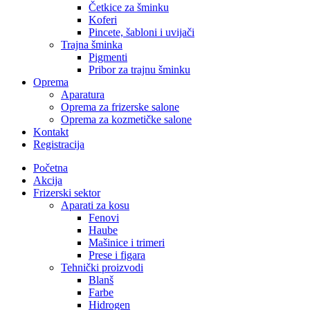
Četkice za šminku
Koferi
Pincete, šabloni i uvijači
Trajna šminka
Pigmenti
Pribor za trajnu šminku
Oprema
Aparatura
Oprema za frizerske salone
Oprema za kozmetičke salone
Kontakt
Registracija
Početna
Akcija
Frizerski sektor
Aparati za kosu
Fenovi
Haube
Mašinice i trimeri
Prese i figara
Tehnički proizvodi
Blanš
Farbe
Hidrogen