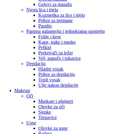
Gelovi za masažu
Njega lica i tijela
Kozmetika za lice i tijelo
Pribor za tretmane
Parafin
Papirna galanterija i jednokratna upotreba
Folije i kese
Kape, trake i maske
Peškiri
Prekrivači za ležaj
Veš, papuče i rukavice
Depilacija
Hladni vosak
Pribor za depilaciju
Topli vosak
Ulje nakon depilacije
Makeup
Oči
Maskare i ajlajneri
Olovke za oči
Sjenke
Trepavice
Usne
Olovke za usne
Ruževi