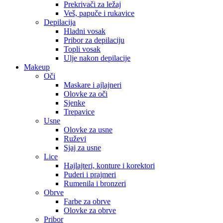
Prekrivači za ležaj
Veš, papuče i rukavice
Depilacija
Hladni vosak
Pribor za depilaciju
Topli vosak
Ulje nakon depilacije
Makeup
Oči
Maskare i ajlajneri
Olovke za oči
Sjenke
Trepavice
Usne
Olovke za usne
Ruževi
Sjaj za usne
Lice
Hajlajteri, konture i korektori
Puderi i prajmeri
Rumenila i bronzeri
Obrve
Farbe za obrve
Olovke za obrve
Pribor