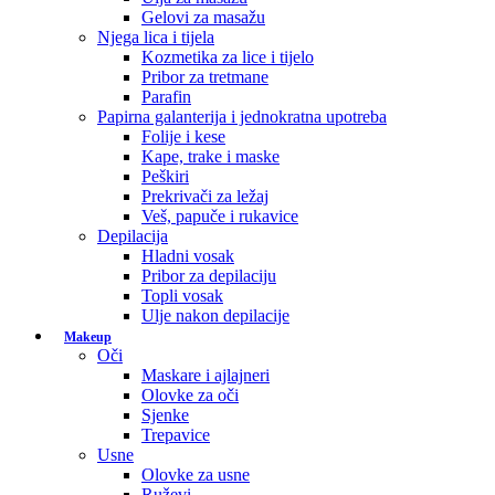
Gelovi za masažu
Njega lica i tijela
Kozmetika za lice i tijelo
Pribor za tretmane
Parafin
Papirna galanterija i jednokratna upotreba
Folije i kese
Kape, trake i maske
Peškiri
Prekrivači za ležaj
Veš, papuče i rukavice
Depilacija
Hladni vosak
Pribor za depilaciju
Topli vosak
Ulje nakon depilacije
Makeup
Oči
Maskare i ajlajneri
Olovke za oči
Sjenke
Trepavice
Usne
Olovke za usne
Ruževi