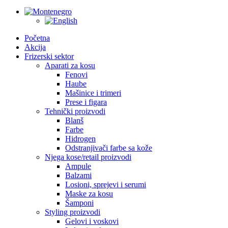
Početna
Akcija
Frizerski sektor
Aparati za kosu
Fenovi
Haube
Mašinice i trimeri
Prese i figara
Tehnički proizvodi
Blanš
Farbe
Hidrogen
Odstranjivači farbe sa kože
Njega kose/retail proizvodi
Ampule
Balzami
Losioni, sprejevi i serumi
Maske za kosu
Šamponi
Styling proizvodi
Gelovi i voskovi