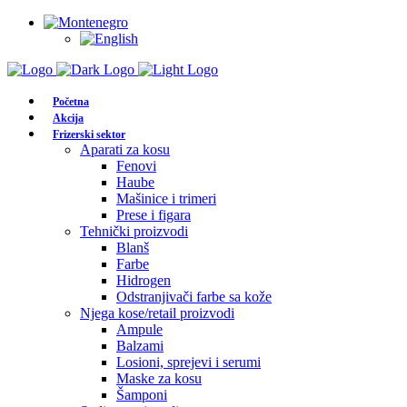
Početna
Akcija
Frizerski sektor
Aparati za kosu
Fenovi
Haube
Mašinice i trimeri
Prese i figara
Tehnički proizvodi
Blanš
Farbe
Hidrogen
Odstranjivači farbe sa kože
Njega kose/retail proizvodi
Ampule
Balzami
Losioni, sprejevi i serumi
Maske za kosu
Šamponi