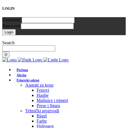
LOGIN
Username
Password
Search
Početna
Akcija
Frizerski sektor
Aparati za kosu
Fenovi
Haube
Mašinice i trimeri
Prese i figara
Tehnički proizvodi
Blanš
Farbe
Hidrogen