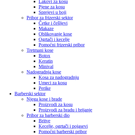
Lakovi za kosu
Pjene za kosu
Sprejevi u boji
Pribor za frizerski sektor
Četke i češljevi
Makaze
Oblikovanje kose
Ogrtači i kecelje
Pomoćni frizerski pribor
Tretmani kose
Botox
Keratin
Minival
Nadogradnja kose
Kosa za nadogradnju
Umeci za kosu
Perike
Barberski sektor
Njega kose i brade
Proizvodi za kosu
Proizvodi za bradu i brijanje
Pribor za barberski dio
Britve
Kecelje, ogrtači i pojasevi
Pomoćni barberski pribor