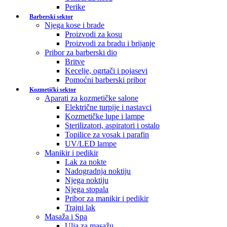
Perike
Barberski sektor
Njega kose i brade
Proizvodi za kosu
Proizvodi za bradu i brijanje
Pribor za barberski dio
Britve
Kecelje, ogrtači i pojasevi
Pomoćni barberski pribor
Kozmetički sektor
Aparati za kozmetičke salone
Električne turpije i nastavci
Kozmetičke lupe i lampe
Sterilizatori, aspiratori i ostalo
Topilice za vosak i parafin
UV/LED lampe
Manikir i pedikir
Lak za nokte
Nadogradnja noktiju
Njega noktiju
Njega stopala
Pribor za manikir i pedikir
Trajni lak
Masaža i Spa
Ulja za masažu