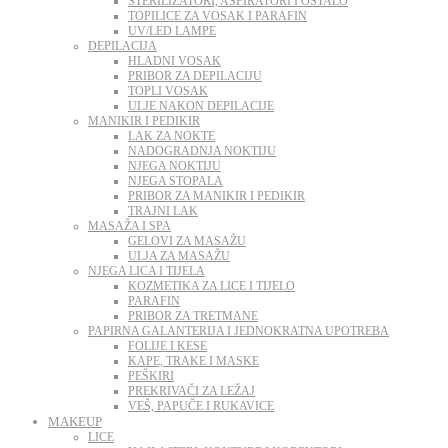
STERILIZATORI, ASPIRATORI I OSTALO
TOPILICE ZA VOSAK I PARAFIN
UV/LED LAMPE
DEPILACIJA
HLADNI VOSAK
PRIBOR ZA DEPILACIJU
TOPLI VOSAK
ULJE NAKON DEPILACIJE
MANIKIR I PEDIKIR
LAK ZA NOKTE
NADOGRADNJA NOKTIJU
NJEGA NOKTIJU
NJEGA STOPALA
PRIBOR ZA MANIKIR I PEDIKIR
TRAJNI LAK
MASAŽA I SPA
GELOVI ZA MASAŽU
ULJA ZA MASAŽU
NJEGA LICA I TIJELA
KOZMETIKA ZA LICE I TIJELO
PARAFIN
PRIBOR ZA TRETMANE
PAPIRNA GALANTERIJA I JEDNOKRATNA UPOTREBA
FOLIJE I KESE
KAPE, TRAKE I MASKE
PEŠKIRI
PREKRIVAČI ZA LEŽAJ
VEŠ, PAPUČE I RUKAVICE
MAKEUP
LICE