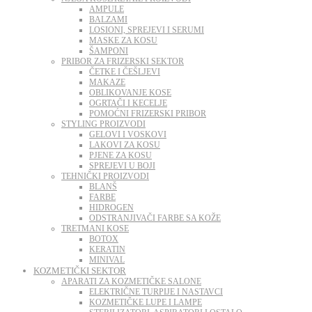
AMPULE
BALZAMI
LOSIONI, SPREJEVI I SERUMI
MASKE ZA KOSU
ŠAMPONI
PRIBOR ZA FRIZERSKI SEKTOR
ČETKE I ČEŠLJEVI
MAKAZE
OBLIKOVANJE KOSE
OGRTAČI I KECELJE
POMOĆNI FRIZERSKI PRIBOR
STYLING PROIZVODI
GELOVI I VOSKOVI
LAKOVI ZA KOSU
PJENE ZA KOSU
SPREJEVI U BOJI
TEHNIČKI PROIZVODI
BLANŠ
FARBE
HIDROGEN
ODSTRANJIVAČI FARBE SA KOŽE
TRETMANI KOSE
BOTOX
KERATIN
MINIVAL
KOZMETIČKI SEKTOR
APARATI ZA KOZMETIČKE SALONE
ELEKTRIČNE TURPIJE I NASTAVCI
KOZMETIČKE LUPE I LAMPE