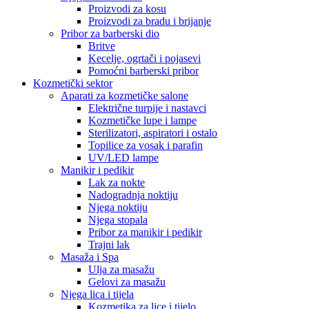
Proizvodi za kosu
Proizvodi za bradu i brijanje
Pribor za barberski dio
Britve
Kecelje, ogrtači i pojasevi
Pomoćni barberski pribor
Kozmetički sektor
Aparati za kozmetičke salone
Električne turpije i nastavci
Kozmetičke lupe i lampe
Sterilizatori, aspiratori i ostalo
Topilice za vosak i parafin
UV/LED lampe
Manikir i pedikir
Lak za nokte
Nadogradnja noktiju
Njega noktiju
Njega stopala
Pribor za manikir i pedikir
Trajni lak
Masaža i Spa
Ulja za masažu
Gelovi za masažu
Njega lica i tijela
Kozmetika za lice i tijelo