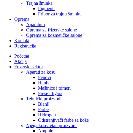
Trajna šminka
Pigmenti
Pribor za trajnu šminku
Oprema
Aparatura
Oprema za frizerske salone
Oprema za kozmetičke salone
Kontakt
Registracija
Početna
Akcija
Frizerski sektor
Aparati za kosu
Fenovi
Haube
Mašinice i trimeri
Prese i figara
Tehnički proizvodi
Blanš
Farbe
Hidrogen
Odstranjivači farbe sa kože
Njega kose/retail proizvodi
Ampule