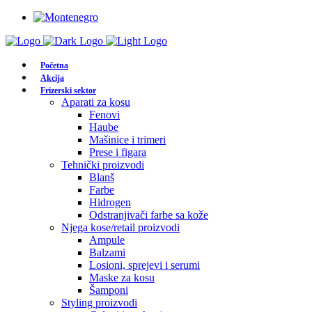
Početna
Akcija
Frizerski sektor
Aparati za kosu
Fenovi
Haube
Mašinice i trimeri
Prese i figara
Tehnički proizvodi
Blanš
Farbe
Hidrogen
Odstranjivači farbe sa kože
Njega kose/retail proizvodi
Ampule
Balzami
Losioni, sprejevi i serumi
Maske za kosu
Šamponi
Styling proizvodi