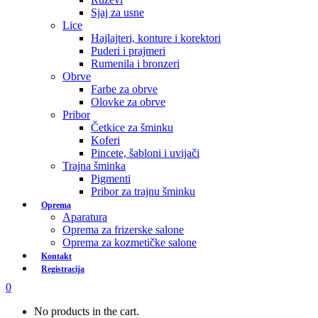
Sjaj za usne
Lice
Hajlajteri, konture i korektori
Puderi i prajmeri
Rumenila i bronzeri
Obrve
Farbe za obrve
Olovke za obrve
Pribor
Četkice za šminku
Koferi
Pincete, šabloni i uvijači
Trajna šminka
Pigmenti
Pribor za trajnu šminku
Oprema
Aparatura
Oprema za frizerske salone
Oprema za kozmetičke salone
Kontakt
Registracija
0
No products in the cart.