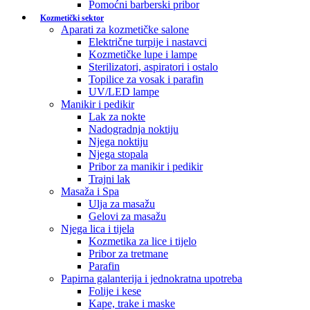
Pomoćni barberski pribor
Kozmetički sektor
Aparati za kozmetičke salone
Električne turpije i nastavci
Kozmetičke lupe i lampe
Sterilizatori, aspiratori i ostalo
Topilice za vosak i parafin
UV/LED lampe
Manikir i pedikir
Lak za nokte
Nadogradnja noktiju
Njega noktiju
Njega stopala
Pribor za manikir i pedikir
Trajni lak
Masaža i Spa
Ulja za masažu
Gelovi za masažu
Njega lica i tijela
Kozmetika za lice i tijelo
Pribor za tretmane
Parafin
Papirna galanterija i jednokratna upotreba
Folije i kese
Kape, trake i maske