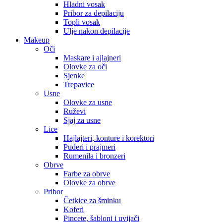
Hladni vosak
Pribor za depilaciju
Topli vosak
Ulje nakon depilacije
Makeup
Oči
Maskare i ajlajneri
Olovke za oči
Sjenke
Trepavice
Usne
Olovke za usne
Ruževi
Sjaj za usne
Lice
Hajlajteri, konture i korektori
Puderi i prajmeri
Rumenila i bronzeri
Obrve
Farbe za obrve
Olovke za obrve
Pribor
Četkice za šminku
Koferi
Pincete, šabloni i uvijači