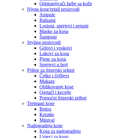
Odstranjivači farbe sa kože
Njega kose/retail proizvodi
Ampule
Balzami
Losioni, sprejevi i serumi
Maske za kosu
Šamponi
Styling proizvodi
Gelovi i voskovi
Lakovi za kosu
Pjene za kosu
Sprejevi u boji
Pribor za frizerski sektor
Četke i češljevi
Makaze
Oblikovanje kose
Ogrtači i kecelje
Pomoćni frizerski pribor
Tretmani kose
Botox
Keratin
Minival
Nadogradnja kose
Kosa za nadogradnju
Umeci za kosu