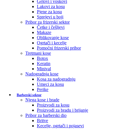
Gelovi i voskovi
Lakovi za kosu
Pjene za kosu
Sprejevi u boji
Pribor za frizerski sektor
Četke i češljevi
Makaze
Oblikovanje kose
Ogrtači i kecelje
Pomoćni frizerski pribor
Tretmani kose
Botox
Keratin
Minival
Nadogradnja kose
Kosa za nadogradnju
Umeci za kosu
Perike
Barberski sektor
Njega kose i brade
Proizvodi za kosu
Proizvodi za bradu i brijanje
Pribor za barberski dio
Britve
Kecelje, ogrtači i pojasevi