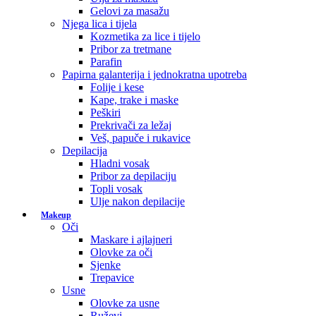
Gelovi za masažu
Njega lica i tijela
Kozmetika za lice i tijelo
Pribor za tretmane
Parafin
Papirna galanterija i jednokratna upotreba
Folije i kese
Kape, trake i maske
Peškiri
Prekrivači za ležaj
Veš, papuče i rukavice
Depilacija
Hladni vosak
Pribor za depilaciju
Topli vosak
Ulje nakon depilacije
Makeup
Oči
Maskare i ajlajneri
Olovke za oči
Sjenke
Trepavice
Usne
Olovke za usne
Ruževi