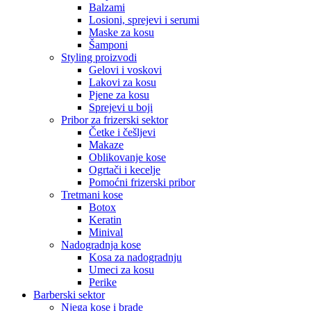
Balzami
Losioni, sprejevi i serumi
Maske za kosu
Šamponi
Styling proizvodi
Gelovi i voskovi
Lakovi za kosu
Pjene za kosu
Sprejevi u boji
Pribor za frizerski sektor
Četke i češljevi
Makaze
Oblikovanje kose
Ogrtači i kecelje
Pomoćni frizerski pribor
Tretmani kose
Botox
Keratin
Minival
Nadogradnja kose
Kosa za nadogradnju
Umeci za kosu
Perike
Barberski sektor
Njega kose i brade