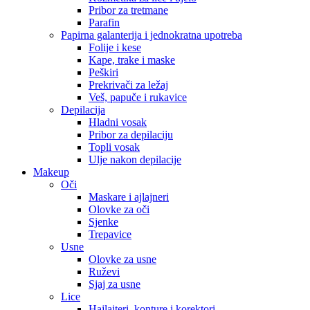
Pribor za tretmane
Parafin
Papirna galanterija i jednokratna upotreba
Folije i kese
Kape, trake i maske
Peškiri
Prekrivači za ležaj
Veš, papuče i rukavice
Depilacija
Hladni vosak
Pribor za depilaciju
Topli vosak
Ulje nakon depilacije
Makeup
Oči
Maskare i ajlajneri
Olovke za oči
Sjenke
Trepavice
Usne
Olovke za usne
Ruževi
Sjaj za usne
Lice
Hajlajteri, konture i korektori