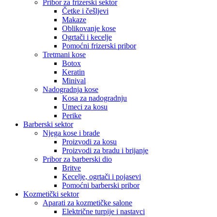
Pribor za frizerski sektor
Četke i češljevi
Makaze
Oblikovanje kose
Ogrtači i kecelje
Pomoćni frizerski pribor
Tretmani kose
Botox
Keratin
Minival
Nadogradnja kose
Kosa za nadogradnju
Umeci za kosu
Perike
Barberski sektor
Njega kose i brade
Proizvodi za kosu
Proizvodi za bradu i brijanje
Pribor za barberski dio
Britve
Kecelje, ogrtači i pojasevi
Pomoćni barberski pribor
Kozmetički sektor
Aparati za kozmetičke salone
Električne turpije i nastavci