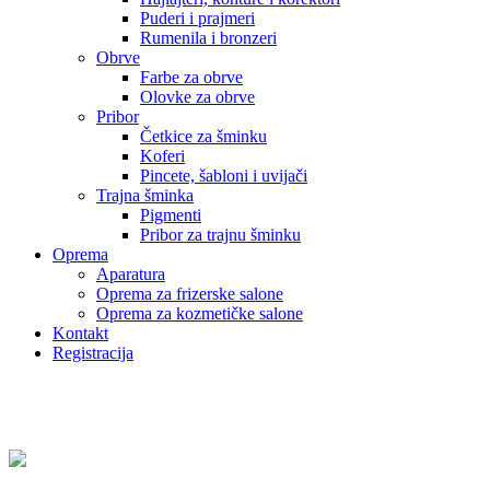
Puderi i prajmeri
Rumenila i bronzeri
Obrve
Farbe za obrve
Olovke za obrve
Pribor
Četkice za šminku
Koferi
Pincete, šabloni i uvijači
Trajna šminka
Pigmenti
Pribor za trajnu šminku
Oprema
Aparatura
Oprema za frizerske salone
Oprema za kozmetičke salone
Kontakt
Registracija