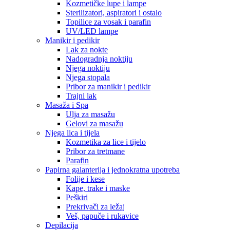
Kozmetičke lupe i lampe
Sterilizatori, aspiratori i ostalo
Topilice za vosak i parafin
UV/LED lampe
Manikir i pedikir
Lak za nokte
Nadogradnja noktiju
Njega noktiju
Njega stopala
Pribor za manikir i pedikir
Trajni lak
Masaža i Spa
Ulja za masažu
Gelovi za masažu
Njega lica i tijela
Kozmetika za lice i tijelo
Pribor za tretmane
Parafin
Papirna galanterija i jednokratna upotreba
Folije i kese
Kape, trake i maske
Peškiri
Prekrivači za ležaj
Veš, papuče i rukavice
Depilacija