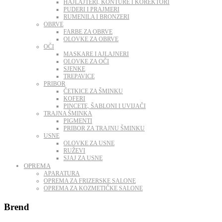
HAJLAJTERI, KONTURE I KOREKTORI
PUDERI I PRAJMERI
RUMENILA I BRONZERI
OBRVE
FARBE ZA OBRVE
OLOVKE ZA OBRVE
OČI
MASKARE I AJLAJNERI
OLOVKE ZA OČI
SJENKE
TREPAVICE
PRIBOR
ČETKICE ZA ŠMINKU
KOFERI
PINCETE, ŠABLONI I UVIJAČI
TRAJNA ŠMINKA
PIGMENTI
PRIBOR ZA TRAJNU ŠMINKU
USNE
OLOVKE ZA USNE
RUŽEVI
SJAJ ZA USNE
OPREMA
APARATURA
OPREMA ZA FRIZERSKE SALONE
OPREMA ZA KOZMETIČKE SALONE
Brend