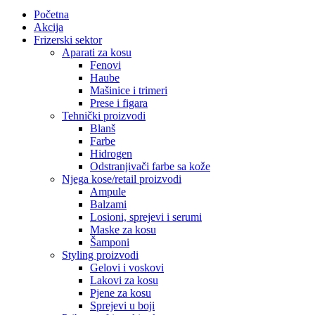
Početna
Akcija
Frizerski sektor
Aparati za kosu
Fenovi
Haube
Mašinice i trimeri
Prese i figara
Tehnički proizvodi
Blanš
Farbe
Hidrogen
Odstranjivači farbe sa kože
Njega kose/retail proizvodi
Ampule
Balzami
Losioni, sprejevi i serumi
Maske za kosu
Šamponi
Styling proizvodi
Gelovi i voskovi
Lakovi za kosu
Pjene za kosu
Sprejevi u boji