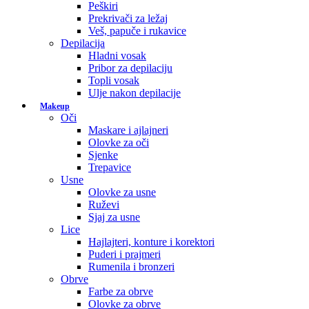
Peškiri
Prekrivači za ležaj
Veš, papuče i rukavice
Depilacija
Hladni vosak
Pribor za depilaciju
Topli vosak
Ulje nakon depilacije
Makeup
Oči
Maskare i ajlajneri
Olovke za oči
Sjenke
Trepavice
Usne
Olovke za usne
Ruževi
Sjaj za usne
Lice
Hajlajteri, konture i korektori
Puderi i prajmeri
Rumenila i bronzeri
Obrve
Farbe za obrve
Olovke za obrve