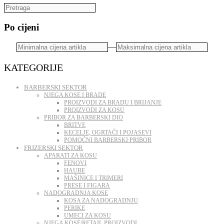
Po cijeni
—
KATEGORIJE
BARBERSKI SEKTOR
NJEGA KOSE I BRADE
PROIZVODI ZA BRADU I BRIJANJE
PROIZVODI ZA KOSU
PRIBOR ZA BARBERSKI DIO
BRITVE
KECELJE, OGRTAČI I POJASEVI
POMOĆNI BARBERSKI PRIBOR
FRIZERSKI SEKTOR
APARATI ZA KOSU
FENOVI
HAUBE
MAŠINICE I TRIMERI
PRESE I FIGARA
NADOGRADNJA KOSE
KOSA ZA NADOGRADNJU
PERIKE
UMECI ZA KOSU
NJEGA KOSE/RETAIL PROIZVODI