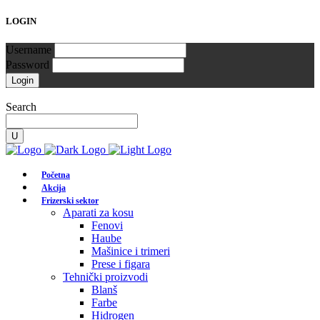
LOGIN
Username
Password
Search
Početna
Akcija
Frizerski sektor
Aparati za kosu
Fenovi
Haube
Mašinice i trimeri
Prese i figara
Tehnički proizvodi
Blanš
Farbe
Hidrogen