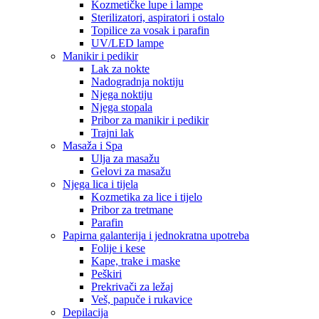
Kozmetičke lupe i lampe
Sterilizatori, aspiratori i ostalo
Topilice za vosak i parafin
UV/LED lampe
Manikir i pedikir
Lak za nokte
Nadogradnja noktiju
Njega noktiju
Njega stopala
Pribor za manikir i pedikir
Trajni lak
Masaža i Spa
Ulja za masažu
Gelovi za masažu
Njega lica i tijela
Kozmetika za lice i tijelo
Pribor za tretmane
Parafin
Papirna galanterija i jednokratna upotreba
Folije i kese
Kape, trake i maske
Peškiri
Prekrivači za ležaj
Veš, papuče i rukavice
Depilacija