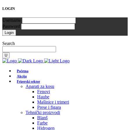
LOGIN
Username
Password
Search
Početna
Akcija
Frizerski sektor
Aparati za kosu
Fenovi
Haube
Mašinice i trimeri
Prese i figara
Tehnički proizvodi
Blanš
Farbe
Hidrogen