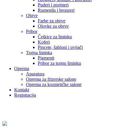
Puderi i prajmeri
Rumenila i bronzeri
Obrve
Farbe za obrve
Olovke za obrve
Pribor
Četkice za šminku
Koferi
Pincete, šabloni i uvijači
Trajna šminka
Pigmenti
Pribor za trajnu šminku
Oprema
Aparatura
Oprema za frizerske salone
Oprema za kozmetičke salone
Kontakt
Registracija