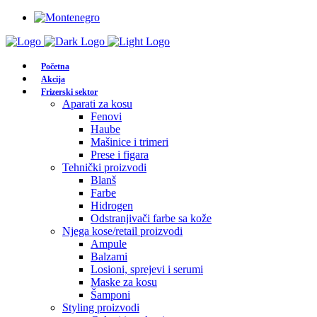
Početna
Akcija
Frizerski sektor
Aparati za kosu
Fenovi
Haube
Mašinice i trimeri
Prese i figara
Tehnički proizvodi
Blanš
Farbe
Hidrogen
Odstranjivači farbe sa kože
Njega kose/retail proizvodi
Ampule
Balzami
Losioni, sprejevi i serumi
Maske za kosu
Šamponi
Styling proizvodi