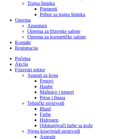
Trajna šminka
Pigmenti
Pribor za trajnu šminku
Oprema
Aparatura
Oprema za frizerske salone
Oprema za kozmetičke salone
Kontakt
Registracija
Početna
Akcija
Frizerski sektor
Aparati za kosu
Fenovi
Haube
Mašinice i trimeri
Prese i figara
Tehnički proizvodi
Blanš
Farbe
Hidrogen
Odstranjivači farbe sa kože
Njega kose/retail proizvodi
Ampule