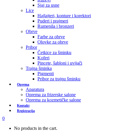
Sjaj za usne
Lice
Hajlajteri, konture i korektori
Puderi i prajmeri
Rumenila i bronzeri
Obrve
Farbe za obrve
Olovke za obrve
Pribor
Četkice za šminku
Koferi
Pincete, šabloni i uvijači
Trajna šminka
Pigmenti
Pribor za trajnu šminku
Oprema
Aparatura
Oprema za frizerske salone
Oprema za kozmetičke salone
Kontakt
Registracija
0
No products in the cart.