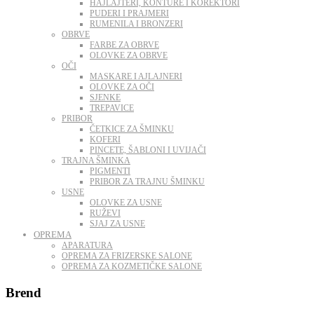
HAJLAJTERI, KONTURE I KOREKTORI
PUDERI I PRAJMERI
RUMENILA I BRONZERI
OBRVE
FARBE ZA OBRVE
OLOVKE ZA OBRVE
OČI
MASKARE I AJLAJNERI
OLOVKE ZA OČI
SJENKE
TREPAVICE
PRIBOR
ČETKICE ZA ŠMINKU
KOFERI
PINCETE, ŠABLONI I UVIJAČI
TRAJNA ŠMINKA
PIGMENTI
PRIBOR ZA TRAJNU ŠMINKU
USNE
OLOVKE ZA USNE
RUŽEVI
SJAJ ZA USNE
OPREMA
APARATURA
OPREMA ZA FRIZERSKE SALONE
OPREMA ZA KOZMETIČKE SALONE
Brend