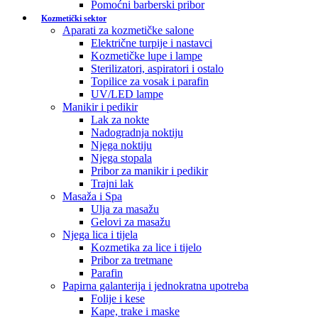
Pomoćni barberski pribor
Kozmetički sektor
Aparati za kozmetičke salone
Električne turpije i nastavci
Kozmetičke lupe i lampe
Sterilizatori, aspiratori i ostalo
Topilice za vosak i parafin
UV/LED lampe
Manikir i pedikir
Lak za nokte
Nadogradnja noktiju
Njega noktiju
Njega stopala
Pribor za manikir i pedikir
Trajni lak
Masaža i Spa
Ulja za masažu
Gelovi za masažu
Njega lica i tijela
Kozmetika za lice i tijelo
Pribor za tretmane
Parafin
Papirna galanterija i jednokratna upotreba
Folije i kese
Kape, trake i maske