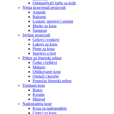
Odstranjivači farbe sa kože
Njega kose/retail proizvodi
Ampule
Balzami
Losioni, sprejevi i serumi
Maske za kosu
Šamponi
Styling proizvodi
Gelovi i voskovi
Lakovi za kosu
Pjene za kosu
Sprejevi u boji
Pribor za frizerski sektor
Četke i češljevi
Makaze
Oblikovanje kose
Ogrtači i kecelje
Pomoćni frizerski pribor
Tretmani kose
Botox
Keratin
Minival
Nadogradnja kose
Kosa za nadogradnju
Umeci za kosu