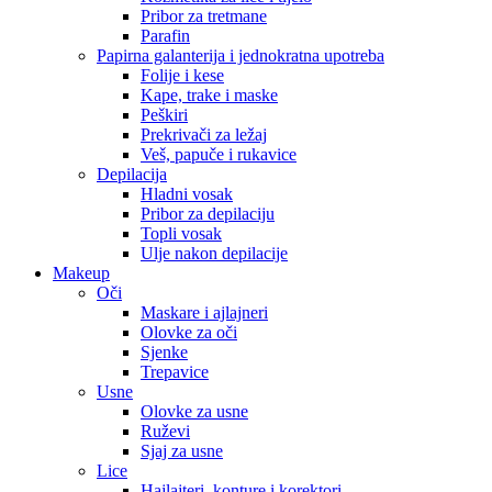
Pribor za tretmane
Parafin
Papirna galanterija i jednokratna upotreba
Folije i kese
Kape, trake i maske
Peškiri
Prekrivači za ležaj
Veš, papuče i rukavice
Depilacija
Hladni vosak
Pribor za depilaciju
Topli vosak
Ulje nakon depilacije
Makeup
Oči
Maskare i ajlajneri
Olovke za oči
Sjenke
Trepavice
Usne
Olovke za usne
Ruževi
Sjaj za usne
Lice
Hajlajteri, konture i korektori