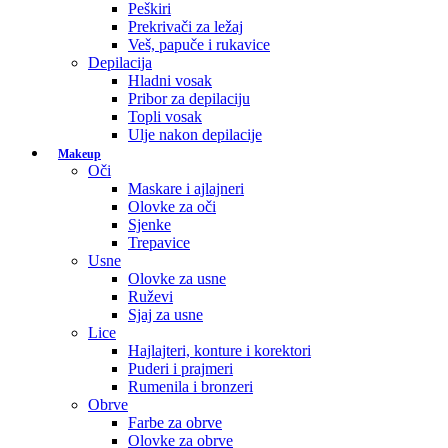
Peškiri
Prekrivači za ležaj
Veš, papuče i rukavice
Depilacija
Hladni vosak
Pribor za depilaciju
Topli vosak
Ulje nakon depilacije
Makeup
Oči
Maskare i ajlajneri
Olovke za oči
Sjenke
Trepavice
Usne
Olovke za usne
Ruževi
Sjaj za usne
Lice
Hajlajteri, konture i korektori
Puderi i prajmeri
Rumenila i bronzeri
Obrve
Farbe za obrve
Olovke za obrve