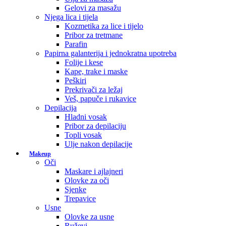
Gelovi za masažu
Njega lica i tijela
Kozmetika za lice i tijelo
Pribor za tretmane
Parafin
Papirna galanterija i jednokratna upotreba
Folije i kese
Kape, trake i maske
Peškiri
Prekrivači za ležaj
Veš, papuče i rukavice
Depilacija
Hladni vosak
Pribor za depilaciju
Topli vosak
Ulje nakon depilacije
Makeup
Oči
Maskare i ajlajneri
Olovke za oči
Sjenke
Trepavice
Usne
Olovke za usne
Ruževi