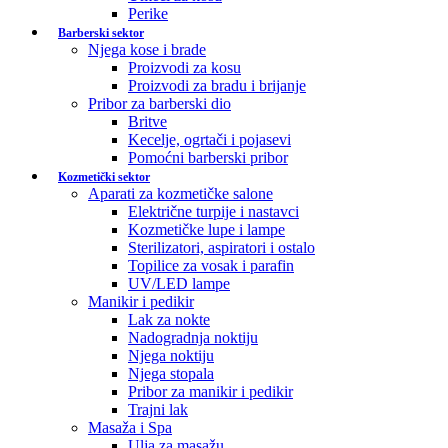
Perike
Barberski sektor
Njega kose i brade
Proizvodi za kosu
Proizvodi za bradu i brijanje
Pribor za barberski dio
Britve
Kecelje, ogrtači i pojasevi
Pomoćni barberski pribor
Kozmetički sektor
Aparati za kozmetičke salone
Električne turpije i nastavci
Kozmetičke lupe i lampe
Sterilizatori, aspiratori i ostalo
Topilice za vosak i parafin
UV/LED lampe
Manikir i pedikir
Lak za nokte
Nadogradnja noktiju
Njega noktiju
Njega stopala
Pribor za manikir i pedikir
Trajni lak
Masaža i Spa
Ulja za masažu