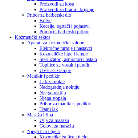
Proizvodi za kosu
Proizvodi za bradu i brijanje
Pribor za barberski dio
Britve
Kecelje, ogrtači i pojasevi
Pomoćni barberski pribor
Kozmetički sektor
Aparati za kozmetičke salone
Električne turpije i nastavci
Kozmetičke lupe i lampe
Sterilizatori, aspiratori i ostalo
Topilice za vosak i parafin
UV/LED lampe
Manikir i pedikir
Lak za nokte
Nadogradnja noktiju
Njega noktiju
Njega stopala
Pribor za manikir i pedikir
Trajni lak
Masaža i Spa
Ulja za masažu
Gelovi za masažu
Njega lica i tijela
Kozmetika za lice i tijelo