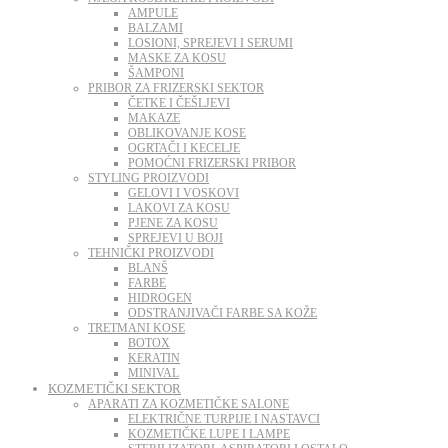
AMPULE
BALZAMI
LOSIONI, SPREJEVI I SERUMI
MASKE ZA KOSU
ŠAMPONI
PRIBOR ZA FRIZERSKI SEKTOR
ČETKE I ČEŠLJEVI
MAKAZE
OBLIKOVANJE KOSE
OGRTAČI I KECELJE
POMOĆNI FRIZERSKI PRIBOR
STYLING PROIZVODI
GELOVI I VOSKOVI
LAKOVI ZA KOSU
PJENE ZA KOSU
SPREJEVI U BOJI
TEHNIČKI PROIZVODI
BLANŠ
FARBE
HIDROGEN
ODSTRANJIVAČI FARBE SA KOŽE
TRETMANI KOSE
BOTOX
KERATIN
MINIVAL
KOZMETIČKI SEKTOR
APARATI ZA KOZMETIČKE SALONE
ELEKTRIČNE TURPIJE I NASTAVCI
KOZMETIČKE LUPE I LAMPE