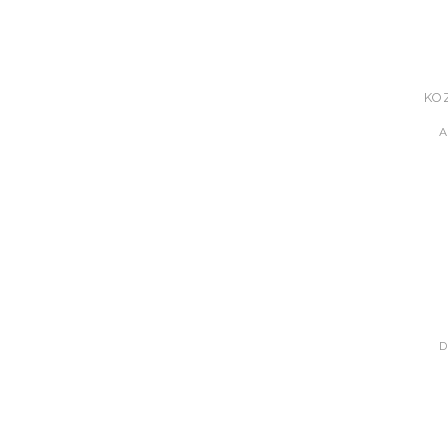
KO
A
D