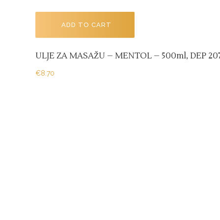
ADD TO CART
ULJE ZA MASAŽU – MENTOL – 500ml, DEP 20
€
8.70