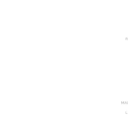
P
MA
L