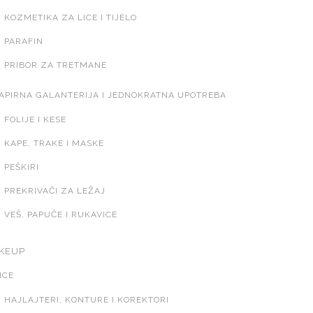
KOZMETIKA ZA LICE I TIJELO
PARAFIN
PRIBOR ZA TRETMANE
APIRNA GALANTERIJA I JEDNOKRATNA UPOTREBA
FOLIJE I KESE
KAPE, TRAKE I MASKE
PEŠKIRI
PREKRIVAČI ZA LEŽAJ
VEŠ, PAPUČE I RUKAVICE
KEUP
ICE
HAJLAJTERI, KONTURE I KOREKTORI