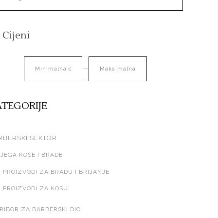
 Cijeni
—
ATEGORIJE
RBERSKI SEKTOR
JEGA KOSE I BRADE
PROIZVODI ZA BRADU I BRIJANJE
PROIZVODI ZA KOSU
RIBOR ZA BARBERSKI DIO