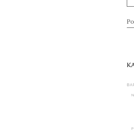
Po
K
BA
N
P