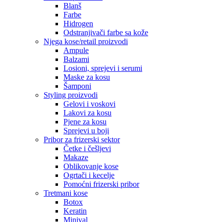
Blanš
Farbe
Hidrogen
Odstranjivači farbe sa kože
Njega kose/retail proizvodi
Ampule
Balzami
Losioni, sprejevi i serumi
Maske za kosu
Šamponi
Styling proizvodi
Gelovi i voskovi
Lakovi za kosu
Pjene za kosu
Sprejevi u boji
Pribor za frizerski sektor
Četke i češljevi
Makaze
Oblikovanje kose
Ogrtači i kecelje
Pomoćni frizerski pribor
Tretmani kose
Botox
Keratin
Shop
Minival