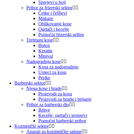
Sprejevi u boji
Pribor za frizerski sektor
Četke i češljevi
Makaze
Oblikovanje kose
Ogrtači i kecelje
Pomoćni frizerski pribor
Tretmani kose
Botox
Keratin
Minival
Nadogradnja kose
Kosa za nadogradnju
Umeci za kosu
Perike
Barberski sektor
Njega kose i brade
Proizvodi za kosu
Proizvodi za bradu i brijanje
Pribor za barberski dio
Britve
Kecelje, ogrtači i pojasevi
Pomoćni barberski pribor
Kozmetički sektor
Aparati za kozmetičke salone