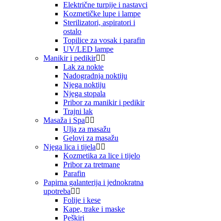
Električne turpije i nastavci
Kozmetičke lupe i lampe
Sterilizatori, aspiratori i
ostalo
Topilice za vosak i parafin
UV/LED lampe
Manikir i pedikir
Lak za nokte
Nadogradnja noktiju
Njega noktiju
Njega stopala
Pribor za manikir i pedikir
Trajni lak
Masaža i Spa
Ulja za masažu
Gelovi za masažu
Njega lica i tijela
Kozmetika za lice i tijelo
Pribor za tretmane
Parafin
Papirna galanterija i jednokratna
upotreba
Folije i kese
Kape, trake i maske
Peškiri