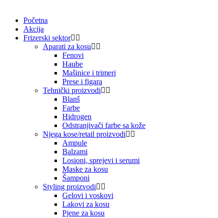
Početna
Akcija
Frizerski sektor
Aparati za kosu
Fenovi
Haube
Mašinice i trimeri
Prese i figara
Tehnički proizvodi
Blanš
Farbe
Hidrogen
Odstranjivači farbe sa kože
Njega kose/retail proizvodi
Ampule
Balzami
Losioni, sprejevi i serumi
Maske za kosu
Šamponi
Styling proizvodi
Gelovi i voskovi
Lakovi za kosu
Pjene za kosu