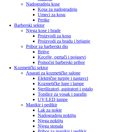
Nadogradnja kose
Kosa za nadogradnju
Umeci za kosu
Perike
Barberski sektor
Njega kose i brade
Proizvodi za kosu
Proizvodi za bradu i brijanje
Pribor za barberski dio
Britve
Kecelje, ogrtači i pojasevi
Pomoćni barberski pribor
Kozmetički sektor
Aparati za kozmetičke salone
Električne turpije i nastavci
Kozmetičke lupe i lampe
Sterilizatori, aspiratori i ostalo
Topilice za vosak i parafin
UV/LED lampe
Manikir i pedikir
Lak za nokte
Nadogradnja noktiju
Njega noktiju
Njega stopala
Pribor za manikir i pedikir