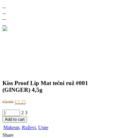
Kiss Proof Lip Mat tečni ruž #001
(GINGER) 4,5g
€
5.00
€
3.25
Kiss
Proof
Add to cart
Lip
Makeup
,
Ruževi
,
Usne
Mat
tečni
Share