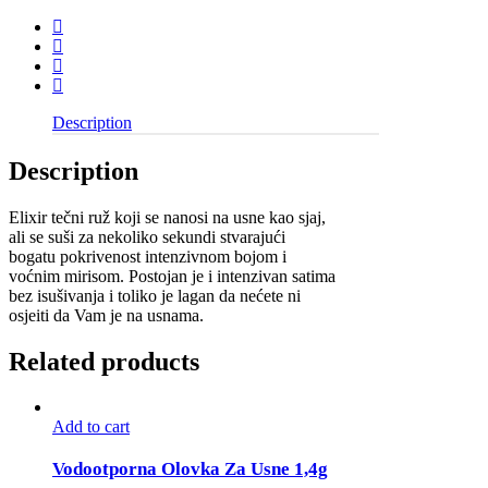
ruž
#001
(GINGER)
4,5g
quantity
Description
Description
Elixir tečni ruž koji se nanosi na usne kao sjaj,
ali se suši za nekoliko sekundi stvarajući
bogatu pokrivenost intenzivnom bojom i
voćnim mirisom. Postojan je i intenzivan satima
bez isušivanja i toliko je lagan da nećete ni
osjeiti da Vam je na usnama.
Related products
Add to cart
Vodootporna Olovka Za Usne 1,4g