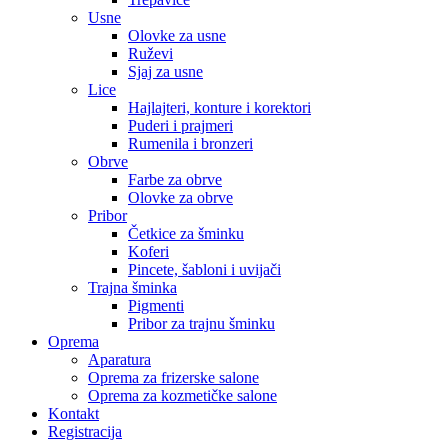
Usne
Olovke za usne
Ruževi
Sjaj za usne
Lice
Hajlajteri, konture i korektori
Puderi i prajmeri
Rumenila i bronzeri
Obrve
Farbe za obrve
Olovke za obrve
Pribor
Četkice za šminku
Koferi
Pincete, šabloni i uvijači
Trajna šminka
Pigmenti
Pribor za trajnu šminku
Oprema
Aparatura
Oprema za frizerske salone
Oprema za kozmetičke salone
Kontakt
Registracija