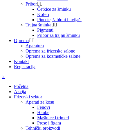
Pribor
Četkice za šminku
Koferi
Pincete, šabloni i uvijači
Trajna šminka
Pigmenti
Pribor za trajnu šminku
Oprema
Aparatura
Oprema za frizerske salone
Oprema za kozmetičke salone
Kontakt
Registracija
Početna
Akcija
Frizerski sektor
Aparati za kosu
Fenovi
Haube
Mašinice i trimeri
Prese i figara
Tehnički proizvodi