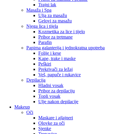
Trajni lak
Masaža i Spa
Ulja za masažu
Gelovi za masažu
Njega lica i tijela
Kozmetika za lice i tijelo
Pribor za tretmane
Parafin
Papirna galanterija i jednokratna upotreba
Folije i kese
Kape, trake i maske
Peškiri
Prekrivači za ležaj
Veš, papuče i rukavice
Depilacija
Hladni vosak
Pribor za depilaciju
Topli vosak
Ulje nakon depilacije
Makeup
Oči
Maskare i ajlajneri
Olovke za oči
Sjenke
Trepavice