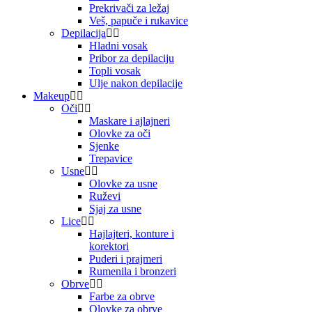
Prekrivači za ležaj
Veš, papuče i rukavice
Depilacija
Hladni vosak
Pribor za depilaciju
Topli vosak
Ulje nakon depilacije
Makeup
Oči
Maskare i ajlajneri
Olovke za oči
Sjenke
Trepavice
Usne
Olovke za usne
Ruževi
Sjaj za usne
Lice
Hajlajteri, konture i
korektori
Puderi i prajmeri
Rumenila i bronzeri
Obrve
Farbe za obrve
Olovke za obrve