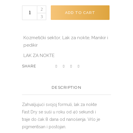
Lak
ADD TO CART
za
nokte
Fast
Kozmetički sektor
Lak za nokte
Manikir i
,
,
Dry
pedikir
833-
018
LAK ZA NOKTE
13ml
SHARE
quantity
DESCRIPTION
Zahvaljujući svojoj formuli, lak za nokte
Fast Dry se suši u roku od 40 sekundi i
traje do čak 8 dana od nanošenja. Vrlo je
pigmentisan i postojan.