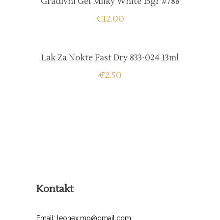
Gradivni Gel Milky White 15gr #788
€
12.00
Lak Za Nokte Fast Dry 833-024 13ml
€
2.50
Kontakt
Email: leonex.mp@gmail.com