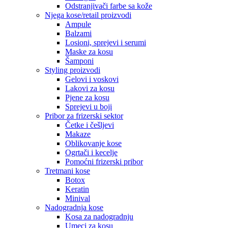
Odstranjivači farbe sa kože
Njega kose/retail proizvodi
Ampule
Balzami
Losioni, sprejevi i serumi
Maske za kosu
Šamponi
Styling proizvodi
Gelovi i voskovi
Lakovi za kosu
Pjene za kosu
Sprejevi u boji
Pribor za frizerski sektor
Četke i češljevi
Makaze
Oblikovanje kose
Ogrtači i kecelje
Pomoćni frizerski pribor
Tretmani kose
Botox
Keratin
Minival
Nadogradnja kose
Kosa za nadogradnju
Umeci za kosu