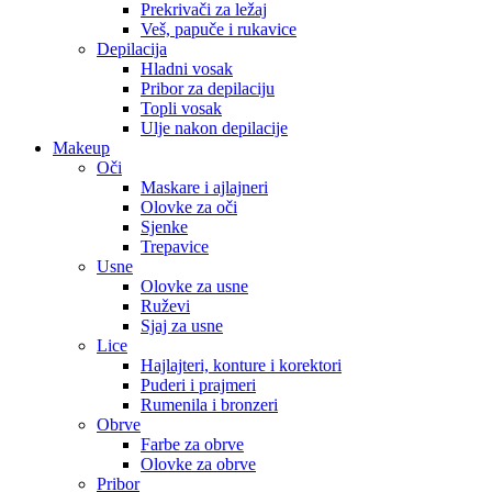
Prekrivači za ležaj
Veš, papuče i rukavice
Depilacija
Hladni vosak
Pribor za depilaciju
Topli vosak
Ulje nakon depilacije
Makeup
Oči
Maskare i ajlajneri
Olovke za oči
Sjenke
Trepavice
Usne
Olovke za usne
Ruževi
Sjaj za usne
Lice
Hajlajteri, konture i korektori
Puderi i prajmeri
Rumenila i bronzeri
Obrve
Farbe za obrve
Olovke za obrve
Pribor