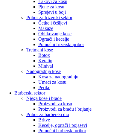
Lakovi za kosu
Pjene za kosu
Sprejevi u boji
Pribor za frizerski sektor
Četke i češljevi
Makaze
Oblikovanje kose
Ogrtači i kecelje
Pomoćni frizerski pribor
Tretmani kose
Botox
Keratin
Minival
Nadogradnja kose
Kosa za nadogradnju
Umeci za kosu
Perike
Barberski sektor
Njega kose i brade
Proizvodi za kosu
Proizvodi za bradu i brijanje
Pribor za barberski dio
Britve
Kecelje, ogrtači i pojasevi
Pomoćni barberski pribor