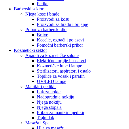
Perike
Barberski sektor
Njega kose i brade
Proizvodi za kosu
Proizvodi za bradu i brijanje
Pribor za barberski dio
Britve
Kecelje, ogrtači i pojasevi
Pomoćni barberski pribor
Kozmetički sektor
Aparati za kozmetičke salone
Električne turpije i nastavci
Kozmetičke lupe i lampe
Sterilizatori, aspiratori i ostalo
Topilice za vosak i parafin
UV/LED lampe
Manikir i pedikir
Lak za nokte
Nadogradnja noktiju
Njega noktiju
Njega stopala
Pribor za manikir i pedikir
Trajni lak
Masaža i Spa
Ulja za masažu