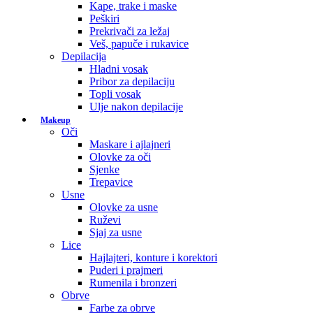
Kape, trake i maske
Peškiri
Prekrivači za ležaj
Veš, papuče i rukavice
Depilacija
Hladni vosak
Pribor za depilaciju
Topli vosak
Ulje nakon depilacije
Makeup
Oči
Maskare i ajlajneri
Olovke za oči
Sjenke
Trepavice
Usne
Olovke za usne
Ruževi
Sjaj za usne
Lice
Hajlajteri, konture i korektori
Puderi i prajmeri
Rumenila i bronzeri
Obrve
Farbe za obrve