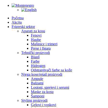
Početna
Akcija
Frizerski sektor
Aparati za kosu
Fenovi
Haube
Mašinice i trimeri
Prese i figara
Tehnički proizvodi
Blanš
Farbe
Hidrogen
Odstranjivači farbe sa kože
Njega kose/retail proizvodi
Ampule
Balzami
Losioni, sprejevi i serumi
Maske za kosu
Šamponi
Styling proizvodi
Gelovi i voskovi