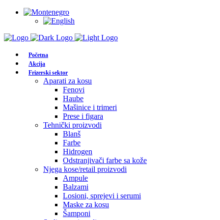
Početna
Akcija
Frizerski sektor
Aparati za kosu
Fenovi
Haube
Mašinice i trimeri
Prese i figara
Tehnički proizvodi
Blanš
Farbe
Hidrogen
Odstranjivači farbe sa kože
Njega kose/retail proizvodi
Ampule
Balzami
Losioni, sprejevi i serumi
Maske za kosu
Šamponi