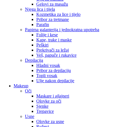
Gelovi za masažu
Njega lica i tijela
Kozmetika za lice i tijelo
Pribor za tretmane
Parafin
Papirna galanterija i jednokratna upotreba
Folije i kese
Kape, trake i maske
Peškiri
Prekrivači za ležaj
Veš, papuče i rukavice
Depilacija
Hladni vosak
Pribor za depilaciju
Topli vosak
Ulje nakon depilacije
Makeup
Oči
Maskare i ajlajneri
Olovke za oči
Sjenke
Trepavice
Usne
Olovke za usne
Ruževi