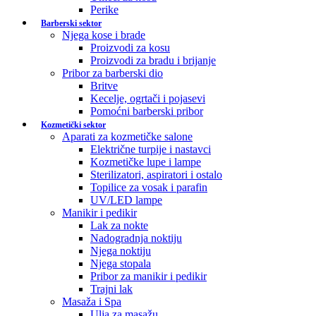
Perike
Barberski sektor
Njega kose i brade
Proizvodi za kosu
Proizvodi za bradu i brijanje
Pribor za barberski dio
Britve
Kecelje, ogrtači i pojasevi
Pomoćni barberski pribor
Kozmetički sektor
Aparati za kozmetičke salone
Električne turpije i nastavci
Kozmetičke lupe i lampe
Sterilizatori, aspiratori i ostalo
Topilice za vosak i parafin
UV/LED lampe
Manikir i pedikir
Lak za nokte
Nadogradnja noktiju
Njega noktiju
Njega stopala
Pribor za manikir i pedikir
Trajni lak
Masaža i Spa
Ulja za masažu