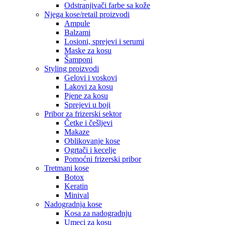
Odstranjivači farbe sa kože
Njega kose/retail proizvodi
Ampule
Balzami
Losioni, sprejevi i serumi
Maske za kosu
Šamponi
Styling proizvodi
Gelovi i voskovi
Lakovi za kosu
Pjene za kosu
Sprejevi u boji
Pribor za frizerski sektor
Četke i češljevi
Makaze
Oblikovanje kose
Ogrtači i kecelje
Pomoćni frizerski pribor
Tretmani kose
Botox
Keratin
Minival
Nadogradnja kose
Kosa za nadogradnju
Umeci za kosu