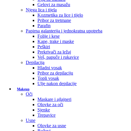
Gelovi za masažu
Njega lica i tijela
Kozmetika za lice i tijelo
Pribor za tretmane
Parafin
Papirna galanterija i jednokratna upotreba
Folije i kese
Kape, trake i maske
Peškiri
Prekrivači za ležaj
Veš, papuče i rukavice
Depilacija
Hladni vosak
Pribor za depilaciju
Topli vosak
Ulje nakon depilacije
Makeup
Oči
Maskare i ajlajneri
Olovke za oči
Sjenke
Trepavice
Usne
Olovke za usne
Ruževi