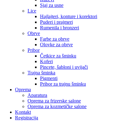
Sjaj za usne
Lice
Hajlajteri, konture i korektori
Puderi i prajmeri
Rumenila i bronzeri
Obrve
Farbe za obrve
Olovke za obrve
Pribor
Četkice za šminku
Koferi
Pincete, šabloni i uvijači
Trajna šminka
Pigmenti
Pribor za trajnu šminku
Oprema
Aparatura
Oprema za frizerske salone
Oprema za kozmetičke salone
Kontakt
Registracija