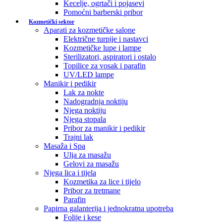
Kecelje, ogrtači i pojasevi
Pomoćni barberski pribor
Kozmetički sektor
Aparati za kozmetičke salone
Električne turpije i nastavci
Kozmetičke lupe i lampe
Sterilizatori, aspiratori i ostalo
Topilice za vosak i parafin
UV/LED lampe
Manikir i pedikir
Lak za nokte
Nadogradnja noktiju
Njega noktiju
Njega stopala
Pribor za manikir i pedikir
Trajni lak
Masaža i Spa
Ulja za masažu
Gelovi za masažu
Njega lica i tijela
Kozmetika za lice i tijelo
Pribor za tretmane
Parafin
Papirna galanterija i jednokratna upotreba
Folije i kese