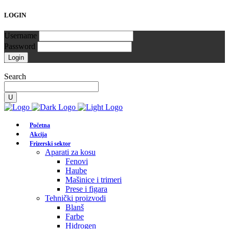
LOGIN
Username
Password
Search
Početna
Akcija
Frizerski sektor
Aparati za kosu
Fenovi
Haube
Mašinice i trimeri
Prese i figara
Tehnički proizvodi
Blanš
Farbe
Hidrogen