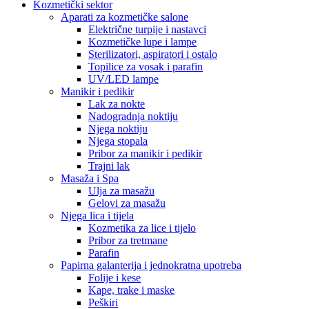
Kozmetički sektor
Aparati za kozmetičke salone
Električne turpije i nastavci
Kozmetičke lupe i lampe
Sterilizatori, aspiratori i ostalo
Topilice za vosak i parafin
UV/LED lampe
Manikir i pedikir
Lak za nokte
Nadogradnja noktiju
Njega noktiju
Njega stopala
Pribor za manikir i pedikir
Trajni lak
Masaža i Spa
Ulja za masažu
Gelovi za masažu
Njega lica i tijela
Kozmetika za lice i tijelo
Pribor za tretmane
Parafin
Papirna galanterija i jednokratna upotreba
Folije i kese
Kape, trake i maske
Peškiri