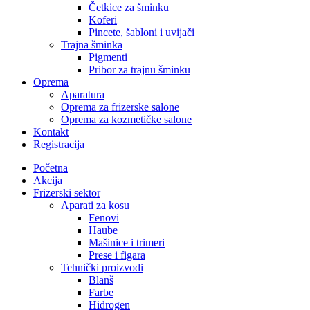
Četkice za šminku
Koferi
Pincete, šabloni i uvijači
Trajna šminka
Pigmenti
Pribor za trajnu šminku
Oprema
Aparatura
Oprema za frizerske salone
Oprema za kozmetičke salone
Kontakt
Registracija
Početna
Akcija
Frizerski sektor
Aparati za kosu
Fenovi
Haube
Mašinice i trimeri
Prese i figara
Tehnički proizvodi
Blanš
Farbe
Hidrogen