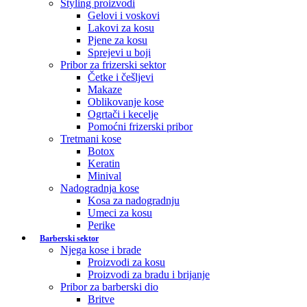
Styling proizvodi
Gelovi i voskovi
Lakovi za kosu
Pjene za kosu
Sprejevi u boji
Pribor za frizerski sektor
Četke i češljevi
Makaze
Oblikovanje kose
Ogrtači i kecelje
Pomoćni frizerski pribor
Tretmani kose
Botox
Keratin
Minival
Nadogradnja kose
Kosa za nadogradnju
Umeci za kosu
Perike
Barberski sektor
Njega kose i brade
Proizvodi za kosu
Proizvodi za bradu i brijanje
Pribor za barberski dio
Britve