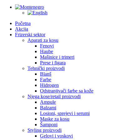
Početna
Akcija
Frizerski sektor
Aparati za kosu
Fenovi
Haube
Mašinice i trimeri
Prese i figara
Tehnički proizvodi
Blanš
Farbe
Hidrogen
Odstranjivači farbe sa kože
Njega kose/retail proizvodi
Ampule
Balzami
Losioni, sprejevi i serumi
Maske za kosu
Šamponi
Styling proizvodi
Gelovi i voskovi