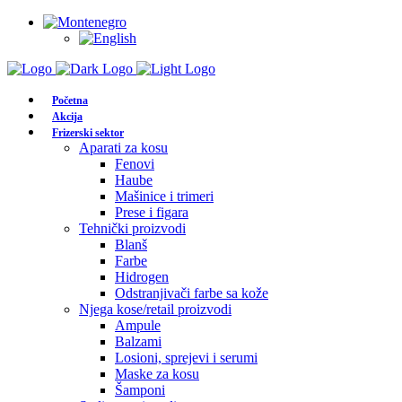
Početna
Akcija
Frizerski sektor
Aparati za kosu
Fenovi
Haube
Mašinice i trimeri
Prese i figara
Tehnički proizvodi
Blanš
Farbe
Hidrogen
Odstranjivači farbe sa kože
Njega kose/retail proizvodi
Ampule
Balzami
Losioni, sprejevi i serumi
Maske za kosu
Šamponi