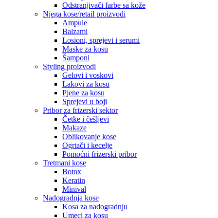
Odstranjivači farbe sa kože
Njega kose/retail proizvodi
Ampule
Balzami
Losioni, sprejevi i serumi
Maske za kosu
Šamponi
Styling proizvodi
Gelovi i voskovi
Lakovi za kosu
Pjene za kosu
Sprejevi u boji
Pribor za frizerski sektor
Četke i češljevi
Makaze
Oblikovanje kose
Ogrtači i kecelje
Pomoćni frizerski pribor
Tretmani kose
Botox
Keratin
Minival
Nadogradnja kose
Kosa za nadogradnju
Umeci za kosu