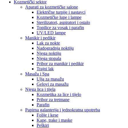
Kozmetički sektor
Aparati za kozmetičke salone
Električne turpije i nastavci
Kozmetičke lupe i lampe
Sterilizatori, aspiratori i ostalo
Topilice za vosak i parafin
UV/LED lampe
Manikir i pedikir
Lak za nokte
Nadogradnja noktiju
Njega noktiju
Njega stopala
Pribor za manikir i pedikir
Trajni lak
Masaža i Spa
Ulja za masažu
Gelovi za masažu
Njega lica i tijela
Kozmetika za lice i tijelo
Pribor za tretmane
Parafin
Papirna galanterija i jednokratna upotreba
Folije i kese
Kape, trake i maske
Peškiri