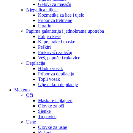
Gelovi za masažu
Njega lica i tijela
Kozmetika za lice i tijelo
Pribor za tretmane
Parafin
Papirna galanterija i jednokratna upotreba
Folije i kese
Kape, trake i maske
Peškiri
Prekrivači za ležaj
Veš, papuče i rukavice
Depilacija
Hladni vosak
Pribor za depilaciju
Topli vosak
Ulje nakon depilacije
Makeup
Oči
Maskare i ajlajneri
Olovke za oči
Sjenke
Trepavice
Usne
Olovke za usne
Ruževi