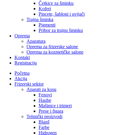
Četkice za šminku
Koferi
Pincete, šabloni i uvijači
Trajna šminka
Pigmenti
Pribor za trajnu šminku
Oprema
Aparatura
Oprema za frizerske salone
Oprema za kozmetičke salone
Kontakt
Registracija
Početna
Akcija
Frizerski sektor
Aparati za kosu
Fenovi
Haube
Mašinice i trimeri
Prese i figara
Tehnički proizvodi
Blanš
Farbe
Hidrogen