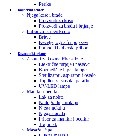
Perike
Barberski sektor
Njega kose i brade
Proizvodi za kosu
Proizvodi za bradu i brijanje
Pribor za barberski dio
Britve
Kecelje, ogrtači i pojasevi
Pomoćni barberski pribor
Kozmetički sektor
Aparati za kozmetičke salone
Električne turpije i nastavci
Kozmetičke lupe i lampe
Sterilizatori, aspiratori i ostalo
Topilice za vosak i parafin
UV/LED lampe
Manikir i pedikir
Lak za nokte
Nadogradnja noktiju
Njega noktiju
Njega stopala
Pribor za manikir i pedikir
Trajni lak
Masaža i Spa
Ulja za masažu