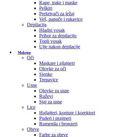
Kape, trake i maske
Peškiri
Prekrivači za ležaj
Veš, papuče i rukavice
Depilacija
Hladni vosak
Pribor za depilaciju
Topli vosak
Ulje nakon depilacije
Makeup
Oči
Maskare i ajlajneri
Olovke za oči
Sjenke
Trepavice
Usne
Olovke za usne
Ruževi
Sjaj za usne
Lice
Hajlajteri, konture i korektori
Puderi i prajmeri
Rumenila i bronzeri
Obrve
Farbe za obrve