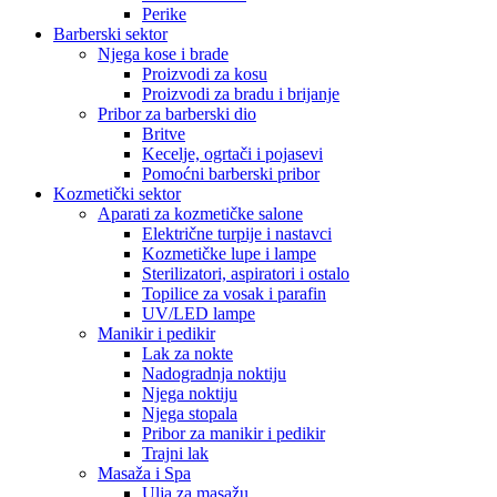
Perike
Barberski sektor
Njega kose i brade
Proizvodi za kosu
Proizvodi za bradu i brijanje
Pribor za barberski dio
Britve
Kecelje, ogrtači i pojasevi
Pomoćni barberski pribor
Kozmetički sektor
Aparati za kozmetičke salone
Električne turpije i nastavci
Kozmetičke lupe i lampe
Sterilizatori, aspiratori i ostalo
Topilice za vosak i parafin
UV/LED lampe
Manikir i pedikir
Lak za nokte
Nadogradnja noktiju
Njega noktiju
Njega stopala
Pribor za manikir i pedikir
Trajni lak
Masaža i Spa
Ulja za masažu