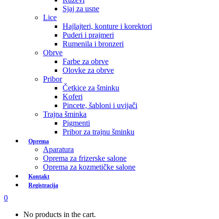
Sjaj za usne
Lice
Hajlajteri, konture i korektori
Puderi i prajmeri
Rumenila i bronzeri
Obrve
Farbe za obrve
Olovke za obrve
Pribor
Četkice za šminku
Koferi
Pincete, šabloni i uvijači
Trajna šminka
Pigmenti
Pribor za trajnu šminku
Oprema
Aparatura
Oprema za frizerske salone
Oprema za kozmetičke salone
Kontakt
Registracija
0
No products in the cart.