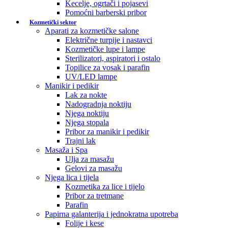
Kecelje, ogrtači i pojasevi
Pomoćni barberski pribor
Kozmetički sektor
Aparati za kozmetičke salone
Električne turpije i nastavci
Kozmetičke lupe i lampe
Sterilizatori, aspiratori i ostalo
Topilice za vosak i parafin
UV/LED lampe
Manikir i pedikir
Lak za nokte
Nadogradnja noktiju
Njega noktiju
Njega stopala
Pribor za manikir i pedikir
Trajni lak
Masaža i Spa
Ulja za masažu
Gelovi za masažu
Njega lica i tijela
Kozmetika za lice i tijelo
Pribor za tretmane
Parafin
Papirna galanterija i jednokratna upotreba
Folije i kese