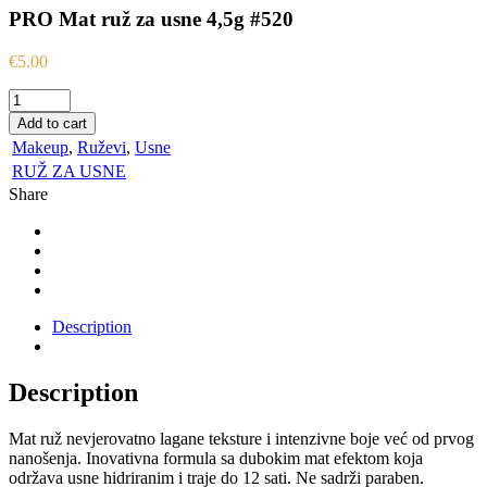
PRO Mat ruž za usne 4,5g #520
€
5.00
PRO
Mat
Add to cart
ruž
Makeup
,
Ruževi
,
Usne
za
RUŽ ZA USNE
usne
Share
4,5g
#520
quantity
Description
Description
Mat ruž nevjerovatno lagane teksture i intenzivne boje već od prvog
nanošenja. Inovativna formula sa dubokim mat efektom koja
održava usne hidriranim i traje do 12 sati. Ne sadrži paraben.