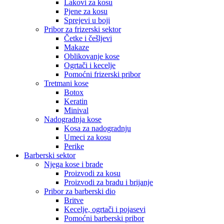
Lakovi za kosu
Pjene za kosu
Sprejevi u boji
Pribor za frizerski sektor
Četke i češljevi
Makaze
Oblikovanje kose
Ogrtači i kecelje
Pomoćni frizerski pribor
Tretmani kose
Botox
Keratin
Minival
Nadogradnja kose
Kosa za nadogradnju
Umeci za kosu
Perike
Barberski sektor
Njega kose i brade
Proizvodi za kosu
Proizvodi za bradu i brijanje
Pribor za barberski dio
Britve
Kecelje, ogrtači i pojasevi
Pomoćni barberski pribor