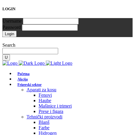
LOGIN
Username
Password
Search
Početna
Akcija
Frizerski sektor
Aparati za kosu
Fenovi
Haube
Mašinice i trimeri
Prese i figara
Tehnički proizvodi
Blanš
Farbe
Hidrogen