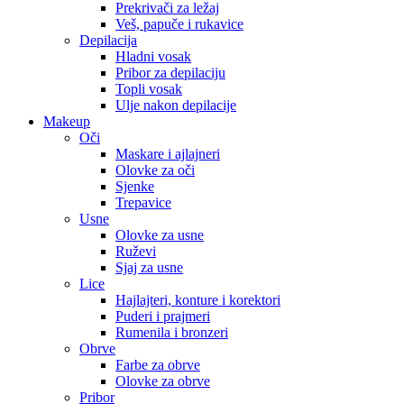
Prekrivači za ležaj
Veš, papuče i rukavice
Depilacija
Hladni vosak
Pribor za depilaciju
Topli vosak
Ulje nakon depilacije
Makeup
Oči
Maskare i ajlajneri
Olovke za oči
Sjenke
Trepavice
Usne
Olovke za usne
Ruževi
Sjaj za usne
Lice
Hajlajteri, konture i korektori
Puderi i prajmeri
Rumenila i bronzeri
Obrve
Farbe za obrve
Olovke za obrve
Pribor