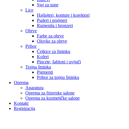
Sjaj za usne
Lice
Hajlajteri, konture i korektori
Puderi i prajmeri
Rumenila i bronzeri
Obrve
Farbe za obrve
Olovke za obrve
Pribor
Četkice za šminku
Koferi
Pincete, šabloni i uvijači
Trajna šminka
Pigmenti
Pribor za trajnu šminku
Oprema
Aparatura
Oprema za frizerske salone
Oprema za kozmetičke salone
Kontakt
Registracija