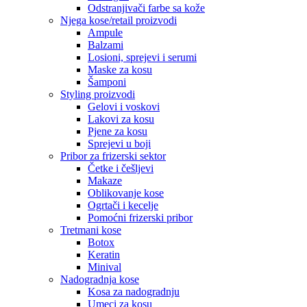
Odstranjivači farbe sa kože
Njega kose/retail proizvodi
Ampule
Balzami
Losioni, sprejevi i serumi
Maske za kosu
Šamponi
Styling proizvodi
Gelovi i voskovi
Lakovi za kosu
Pjene za kosu
Sprejevi u boji
Pribor za frizerski sektor
Četke i češljevi
Makaze
Oblikovanje kose
Ogrtači i kecelje
Pomoćni frizerski pribor
Tretmani kose
Botox
Keratin
Minival
Nadogradnja kose
Kosa za nadogradnju
Umeci za kosu