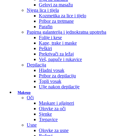
Gelovi za masažu
Njega lica i tijela
Kozmetika za lice i tijelo
Pribor za tretmane
Parafin
Papirna galanterija i jednokratna upotreba
Folije i kese
Kape, trake i maske
Peškiri
Prekrivači za ležaj
Veš, papuče i rukavice
Depilacija
Hladni vosak
Pribor za depilaciju
Topli vosak
Ulje nakon depilacije
Makeup
Oči
Maskare i ajlajneri
Olovke za oči
Sjenke
Trepavice
Usne
Olovke za usne
Ruževi