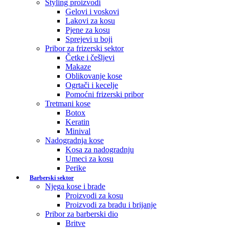
Styling proizvodi
Gelovi i voskovi
Lakovi za kosu
Pjene za kosu
Sprejevi u boji
Pribor za frizerski sektor
Četke i češljevi
Makaze
Oblikovanje kose
Ogrtači i kecelje
Pomoćni frizerski pribor
Tretmani kose
Botox
Keratin
Minival
Nadogradnja kose
Kosa za nadogradnju
Umeci za kosu
Perike
Barberski sektor
Njega kose i brade
Proizvodi za kosu
Proizvodi za bradu i brijanje
Pribor za barberski dio
Britve