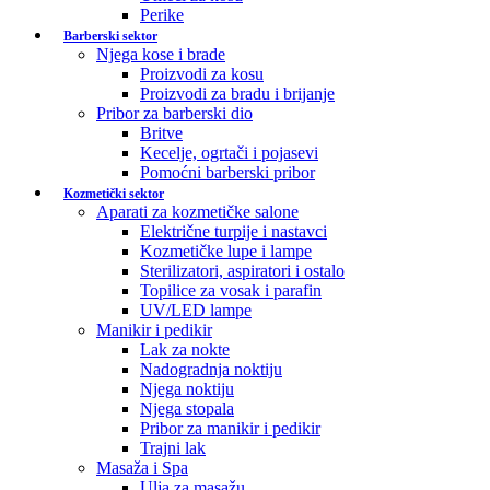
Perike
Barberski sektor
Njega kose i brade
Proizvodi za kosu
Proizvodi za bradu i brijanje
Pribor za barberski dio
Britve
Kecelje, ogrtači i pojasevi
Pomoćni barberski pribor
Kozmetički sektor
Aparati za kozmetičke salone
Električne turpije i nastavci
Kozmetičke lupe i lampe
Sterilizatori, aspiratori i ostalo
Topilice za vosak i parafin
UV/LED lampe
Manikir i pedikir
Lak za nokte
Nadogradnja noktiju
Njega noktiju
Njega stopala
Pribor za manikir i pedikir
Trajni lak
Masaža i Spa
Ulja za masažu