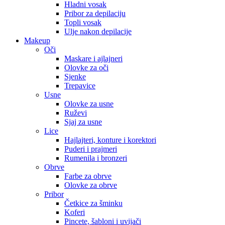
Hladni vosak
Pribor za depilaciju
Topli vosak
Ulje nakon depilacije
Makeup
Oči
Maskare i ajlajneri
Olovke za oči
Sjenke
Trepavice
Usne
Olovke za usne
Ruževi
Sjaj za usne
Lice
Hajlajteri, konture i korektori
Puderi i prajmeri
Rumenila i bronzeri
Obrve
Farbe za obrve
Olovke za obrve
Pribor
Četkice za šminku
Koferi
Pincete, šabloni i uvijači