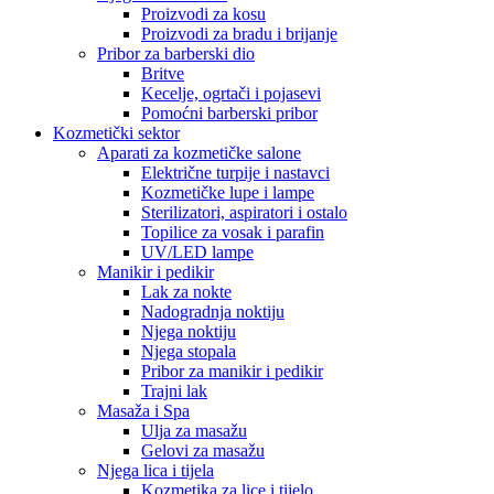
Proizvodi za kosu
Proizvodi za bradu i brijanje
Pribor za barberski dio
Britve
Kecelje, ogrtači i pojasevi
Pomoćni barberski pribor
Kozmetički sektor
Aparati za kozmetičke salone
Električne turpije i nastavci
Kozmetičke lupe i lampe
Sterilizatori, aspiratori i ostalo
Topilice za vosak i parafin
UV/LED lampe
Manikir i pedikir
Lak za nokte
Nadogradnja noktiju
Njega noktiju
Njega stopala
Pribor za manikir i pedikir
Trajni lak
Masaža i Spa
Ulja za masažu
Gelovi za masažu
Njega lica i tijela
Kozmetika za lice i tijelo