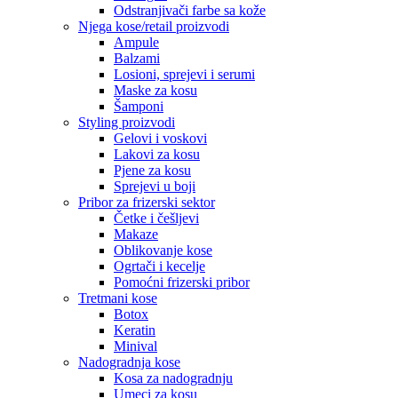
Odstranjivači farbe sa kože
Njega kose/retail proizvodi
Ampule
Balzami
Losioni, sprejevi i serumi
Maske za kosu
Šamponi
Styling proizvodi
Gelovi i voskovi
Lakovi za kosu
Pjene za kosu
Sprejevi u boji
Pribor za frizerski sektor
Četke i češljevi
Makaze
Oblikovanje kose
Ogrtači i kecelje
Pomoćni frizerski pribor
Tretmani kose
Botox
Keratin
Minival
Nadogradnja kose
Kosa za nadogradnju
Umeci za kosu