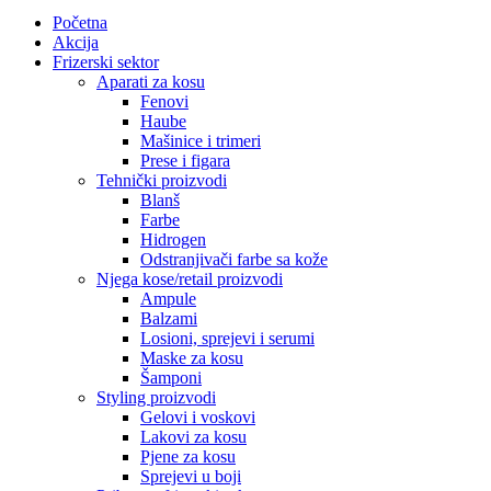
Početna
Akcija
Frizerski sektor
Aparati za kosu
Fenovi
Haube
Mašinice i trimeri
Prese i figara
Tehnički proizvodi
Blanš
Farbe
Hidrogen
Odstranjivači farbe sa kože
Njega kose/retail proizvodi
Ampule
Balzami
Losioni, sprejevi i serumi
Maske za kosu
Šamponi
Styling proizvodi
Gelovi i voskovi
Lakovi za kosu
Pjene za kosu
Sprejevi u boji