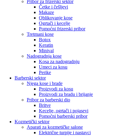
Pribor za frizerski sektor
Četke i češljevi
Makaze
Oblikovanje kose
Ogrtači i kecelje
Pomoćni frizerski pribor
Tretmani kose
Botox
Keratin
Minival
Nadogradnja kose
Kosa za nadogradnju
Umeci za kosu
Perike
Barberski sektor
Njega kose i brade
Proizvodi za kosu
Proizvodi za bradu i brijanje
Pribor za barberski dio
Britve
Kecelje, ogrtači i pojasevi
Pomoćni barberski pribor
Kozmetički sektor
Aparati za kozmetičke salone
Električne turpije i nastavci