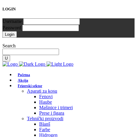
LOGIN
Username
Password
Search
Početna
Akcija
Frizerski sektor
Aparati za kosu
Fenovi
Haube
Mašinice i trimeri
Prese i figara
Tehnički proizvodi
Blanš
Farbe
Hidrogen