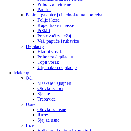
Pribor za tretmane
Parafin
Papirna galanterija i jednokratna upotreba
Folije i kese
Kape, trake i maske
Peškiri
Prekrivači za ležaj
Veš, papuče i rukavice
Depilacija
Hladni vosak
Pribor za depilaciju
Topli vosak
Ulje nakon depilacije
Makeup
Oči
Maskare i ajlajneri
Olovke za oči
Sjenke
Trepavice
Usne
Olovke za usne
Ruževi
Sjaj za usne
Lice
Hajlajteri, konture i korektori