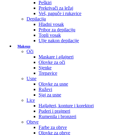
Peškiri
Prekrivači za ležaj
Veš, papuče i rukavice
Depilacija
Hladni vosak
Pribor za depilaciju
Topli vosak
Ulje nakon depilacije
Makeup
Oči
Maskare i ajlajneri
Olovke za oči
Sjenke
Trepavice
Usne
Olovke za usne
Ruževi
Sjaj za usne
Lice
Hajlajteri, konture i korektori
Puderi i prajmeri
Rumenila i bronzeri
Obrve
Farbe za obrve
Olovke za obrve