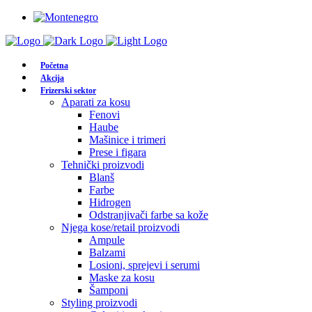
Početna
Akcija
Frizerski sektor
Aparati za kosu
Fenovi
Haube
Mašinice i trimeri
Prese i figara
Tehnički proizvodi
Blanš
Farbe
Hidrogen
Odstranjivači farbe sa kože
Njega kose/retail proizvodi
Ampule
Balzami
Losioni, sprejevi i serumi
Maske za kosu
Šamponi
Styling proizvodi