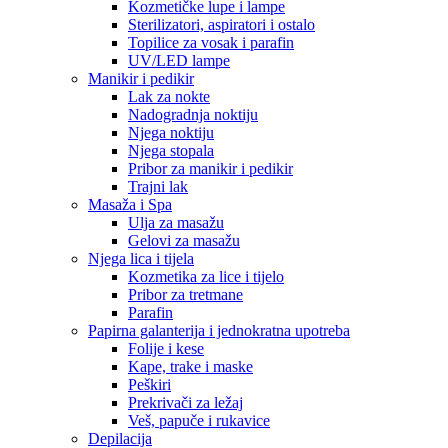
Kozmetičke lupe i lampe
Sterilizatori, aspiratori i ostalo
Topilice za vosak i parafin
UV/LED lampe
Manikir i pedikir
Lak za nokte
Nadogradnja noktiju
Njega noktiju
Njega stopala
Pribor za manikir i pedikir
Trajni lak
Masaža i Spa
Ulja za masažu
Gelovi za masažu
Njega lica i tijela
Kozmetika za lice i tijelo
Pribor za tretmane
Parafin
Papirna galanterija i jednokratna upotreba
Folije i kese
Kape, trake i maske
Peškiri
Prekrivači za ležaj
Veš, papuče i rukavice
Depilacija