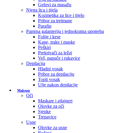
Gelovi za masažu
Njega lica i tijela
Kozmetika za lice i tijelo
Pribor za tretmane
Parafin
Papirna galanterija i jednokratna upotreba
Folije i kese
Kape, trake i maske
Peškiri
Prekrivači za ležaj
Veš, papuče i rukavice
Depilacija
Hladni vosak
Pribor za depilaciju
Topli vosak
Ulje nakon depilacije
Makeup
Oči
Maskare i ajlajneri
Olovke za oči
Sjenke
Trepavice
Usne
Olovke za usne
Ruževi