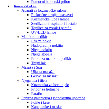
Pomoćni barberski pribor
Kozmetički sektor
Aparati za kozmetičke salone
Električne turpije i nastavci
Kozmetičke lupe i lampe
Sterilizatori, aspiratori i ostalo
Topilice za vosak i parafin
UV/LED lampe
Manikir i pedikir
Lak za nokte
Nadogradnja noktiju
Njega noktiju
Njega stopala
Pribor za manikir i pedikir
Trajni lak
Masaža i Spa
Ulja za masažu
Gelovi za masažu
Njega lica i tijela
Kozmetika za lice i tijelo
Pribor za tretmane
Parafin
Papirna galanterija i jednokratna upotreba
Folije i kese
Kape, trake i maske