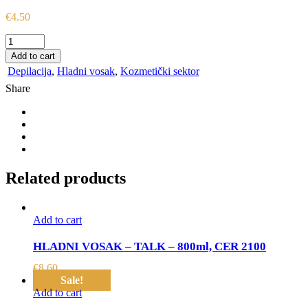
€
4.50
TRAKE
ZA
Add to cart
DEPILACIJU
Depilacija
,
Hladni vosak
,
Kozmetički sektor
za
Share
lice,
neven,
10
trakica
183.004
quantity
Related products
Add to cart
HLADNI VOSAK – TALK – 800ml, CER 2100
€
8.60
Sale!
Add to cart