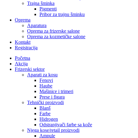
Trajna šminka
Pigmenti
Pribor za trajnu šminku
Oprema
Aparatura
Oprema za frizerske salone
Oprema za kozmetičke salone
Kontakt
Registracija
Početna
Akcija
Frizerski sektor
Aparati za kosu
Fenovi
Haube
Mašinice i trimeri
Prese i figara
Tehnički proizvodi
Blanš
Farbe
Hidrogen
Odstranjivači farbe sa kože
Njega kose/retail proizvodi
Ampule