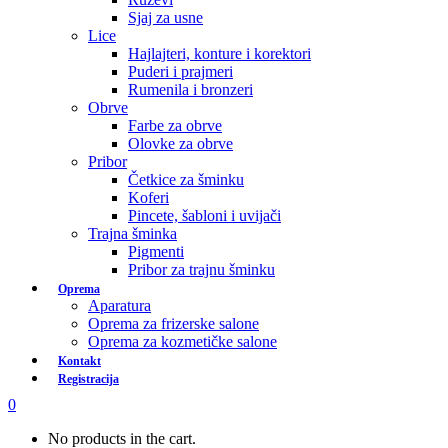
Sjaj za usne
Lice
Hajlajteri, konture i korektori
Puderi i prajmeri
Rumenila i bronzeri
Obrve
Farbe za obrve
Olovke za obrve
Pribor
Četkice za šminku
Koferi
Pincete, šabloni i uvijači
Trajna šminka
Pigmenti
Pribor za trajnu šminku
Oprema
Aparatura
Oprema za frizerske salone
Oprema za kozmetičke salone
Kontakt
Registracija
0
No products in the cart.