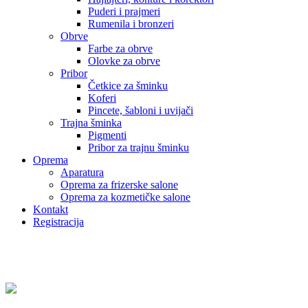
Puderi i prajmeri
Rumenila i bronzeri
Obrve
Farbe za obrve
Olovke za obrve
Pribor
Četkice za šminku
Koferi
Pincete, šabloni i uvijači
Trajna šminka
Pigmenti
Pribor za trajnu šminku
Oprema
Aparatura
Oprema za frizerske salone
Oprema za kozmetičke salone
Kontakt
Registracija