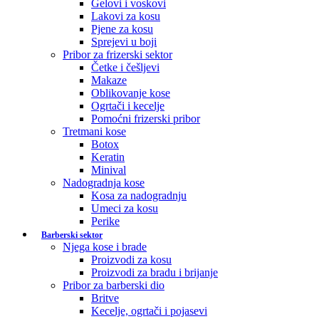
Gelovi i voskovi
Lakovi za kosu
Pjene za kosu
Sprejevi u boji
Pribor za frizerski sektor
Četke i češljevi
Makaze
Oblikovanje kose
Ogrtači i kecelje
Pomoćni frizerski pribor
Tretmani kose
Botox
Keratin
Minival
Nadogradnja kose
Kosa za nadogradnju
Umeci za kosu
Perike
Barberski sektor
Njega kose i brade
Proizvodi za kosu
Proizvodi za bradu i brijanje
Pribor za barberski dio
Britve
Kecelje, ogrtači i pojasevi