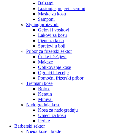
Balzami
Losioni, sprejevi i serumi
Maske za kosu
Šamponi
Styling proizvodi
Gelovi i voskovi
Lakovi za kosu
Pjene za kosu
Sprejevi u boji
Pribor za frizerski sektor
Četke i češljevi
Makaze
Oblikovanje kose
Ogrtači i kecelje
Pomoćni frizerski pribor
Tretmani kose
Botox
Keratin
Minival
Nadogradnja kose
Kosa za nadogradnju
Umeci za kosu
Perike
Barberski sektor
Njega kose i brade