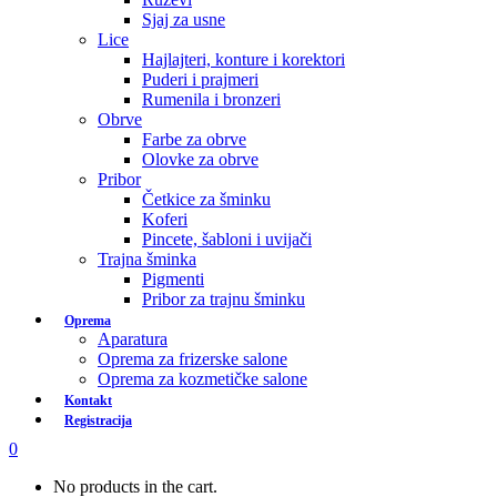
Sjaj za usne
Lice
Hajlajteri, konture i korektori
Puderi i prajmeri
Rumenila i bronzeri
Obrve
Farbe za obrve
Olovke za obrve
Pribor
Četkice za šminku
Koferi
Pincete, šabloni i uvijači
Trajna šminka
Pigmenti
Pribor za trajnu šminku
Oprema
Aparatura
Oprema za frizerske salone
Oprema za kozmetičke salone
Kontakt
Registracija
0
No products in the cart.