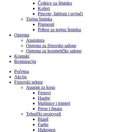
Četkice za šminku
Koferi
Pincete, šabloni i uvijači
Trajna šminka
Pigmenti
Pribor za trajnu šminku
Oprema
Aparatura
Oprema za frizerske salone
Oprema za kozmetičke salone
Kontakt
Registracija
Početna
Akcija
Frizerski sektor
Aparati za kosu
Fenovi
Haube
Mašinice i trimeri
Prese i figara
Tehnički proizvodi
Blanš
Farbe
Hidrogen