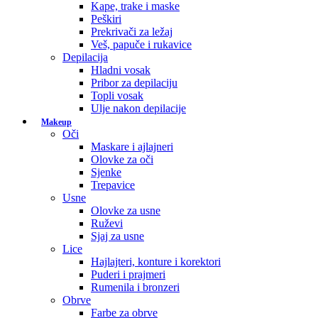
Kape, trake i maske
Peškiri
Prekrivači za ležaj
Veš, papuče i rukavice
Depilacija
Hladni vosak
Pribor za depilaciju
Topli vosak
Ulje nakon depilacije
Makeup
Oči
Maskare i ajlajneri
Olovke za oči
Sjenke
Trepavice
Usne
Olovke za usne
Ruževi
Sjaj za usne
Lice
Hajlajteri, konture i korektori
Puderi i prajmeri
Rumenila i bronzeri
Obrve
Farbe za obrve