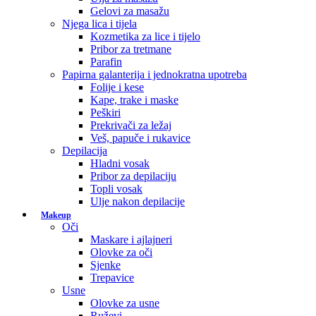
Gelovi za masažu
Njega lica i tijela
Kozmetika za lice i tijelo
Pribor za tretmane
Parafin
Papirna galanterija i jednokratna upotreba
Folije i kese
Kape, trake i maske
Peškiri
Prekrivači za ležaj
Veš, papuče i rukavice
Depilacija
Hladni vosak
Pribor za depilaciju
Topli vosak
Ulje nakon depilacije
Makeup
Oči
Maskare i ajlajneri
Olovke za oči
Sjenke
Trepavice
Usne
Olovke za usne
Ruževi