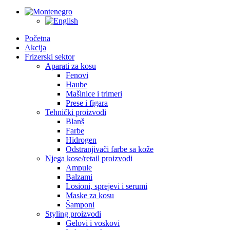
Početna
Akcija
Frizerski sektor
Aparati za kosu
Fenovi
Haube
Mašinice i trimeri
Prese i figara
Tehnički proizvodi
Blanš
Farbe
Hidrogen
Odstranjivači farbe sa kože
Njega kose/retail proizvodi
Ampule
Balzami
Losioni, sprejevi i serumi
Maske za kosu
Šamponi
Styling proizvodi
Gelovi i voskovi