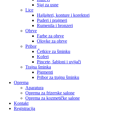
Sjaj za usne
Lice
Hajlajteri, konture i korektori
Puderi i prajmeri
Rumenila i bronzeri
Obrve
Farbe za obrve
Olovke za obrve
Pribor
Četkice za šminku
Koferi
Pincete, šabloni i uvijači
Trajna šminka
Pigmenti
Pribor za trajnu šminku
Oprema
Aparatura
Oprema za frizerske salone
Oprema za kozmetičke salone
Kontakt
Registracija