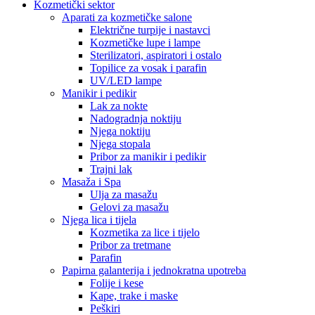
Kozmetički sektor
Aparati za kozmetičke salone
Električne turpije i nastavci
Kozmetičke lupe i lampe
Sterilizatori, aspiratori i ostalo
Topilice za vosak i parafin
UV/LED lampe
Manikir i pedikir
Lak za nokte
Nadogradnja noktiju
Njega noktiju
Njega stopala
Pribor za manikir i pedikir
Trajni lak
Masaža i Spa
Ulja za masažu
Gelovi za masažu
Njega lica i tijela
Kozmetika za lice i tijelo
Pribor za tretmane
Parafin
Papirna galanterija i jednokratna upotreba
Folije i kese
Kape, trake i maske
Peškiri