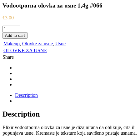
Vodootporna olovka za usne 1,4g #066
€
3.00
Vodootporna
olovka
Add to cart
za
Makeup
,
Olovke za usne
,
Usne
usne
1,4g
OLOVKE ZA USNE
#066
Share
quantity
Description
Description
Elixir vodootporna olovka za usne je dizajnirana da oblikuje, crta ili
popunjava usne. Kremaste je teksture koja savršeno pristaje usnama.