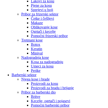
Lakovi za kosu
Pjene za kosu
Sprejevi u boji
Pribor za frizerski sektor
Četke i češljevi
Makaze
Oblikovanje kose
Ogrtači i kecelje
Pomoćni frizerski pribor
Tretmani kose
Botox
Keratin
Minival
Nadogradnja kose
Kosa za nadogradnju
Umeci za kosu
Perike
Barberski sektor
Njega kose i brade
Proizvodi za kosu
Proizvodi za bradu i brijanje
Pribor za barberski dio
Britve
Kecelje, ogrtači i pojasevi
Pomoćni barberski pribor