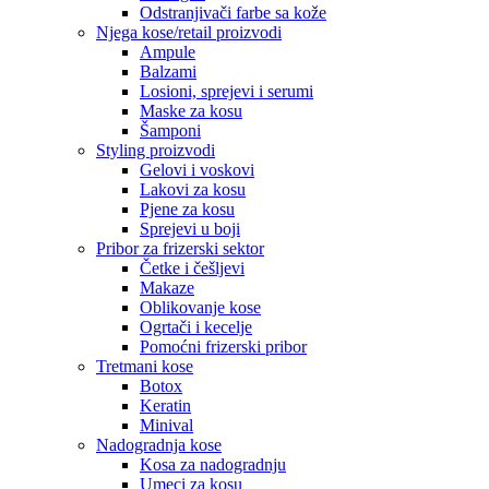
Odstranjivači farbe sa kože
Njega kose/retail proizvodi
Ampule
Balzami
Losioni, sprejevi i serumi
Maske za kosu
Šamponi
Styling proizvodi
Gelovi i voskovi
Lakovi za kosu
Pjene za kosu
Sprejevi u boji
Pribor za frizerski sektor
Četke i češljevi
Makaze
Oblikovanje kose
Ogrtači i kecelje
Pomoćni frizerski pribor
Tretmani kose
Botox
Keratin
Minival
Nadogradnja kose
Kosa za nadogradnju
Umeci za kosu