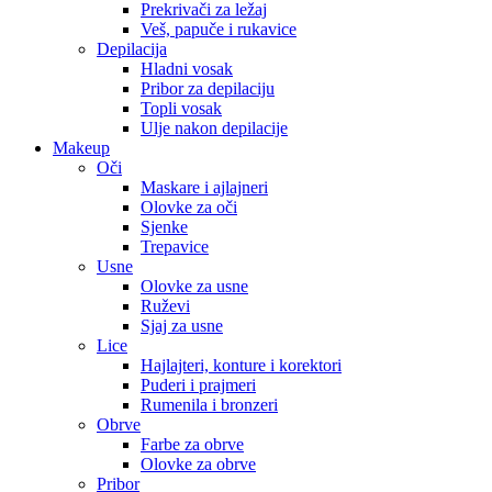
Prekrivači za ležaj
Veš, papuče i rukavice
Depilacija
Hladni vosak
Pribor za depilaciju
Topli vosak
Ulje nakon depilacije
Makeup
Oči
Maskare i ajlajneri
Olovke za oči
Sjenke
Trepavice
Usne
Olovke za usne
Ruževi
Sjaj za usne
Lice
Hajlajteri, konture i korektori
Puderi i prajmeri
Rumenila i bronzeri
Obrve
Farbe za obrve
Olovke za obrve
Pribor