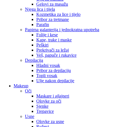
Gelovi za masažu
Njega lica i tijela
Kozmetika za lice i tijelo
Pribor za tretmane
Parafin
Papirna galanterija i jednokratna upotreba
Folije i kese
Kape, trake i maske
Peškiri
Prekrivači za ležaj
Veš, papuče i rukavice
Depilacija
Hladni vosak
Pribor za depilaciju
Topli vosak
Ulje nakon depilacije
Makeup
Oči
Maskare i ajlajneri
Olovke za oči
Sjenke
Trepavice
Usne
Olovke za usne
Ruževi