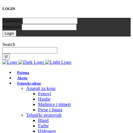
LOGIN
Username
Password
Search
Početna
Akcija
Frizerski sektor
Aparati za kosu
Fenovi
Haube
Mašinice i trimeri
Prese i figara
Tehnički proizvodi
Blanš
Farbe
Hidrogen