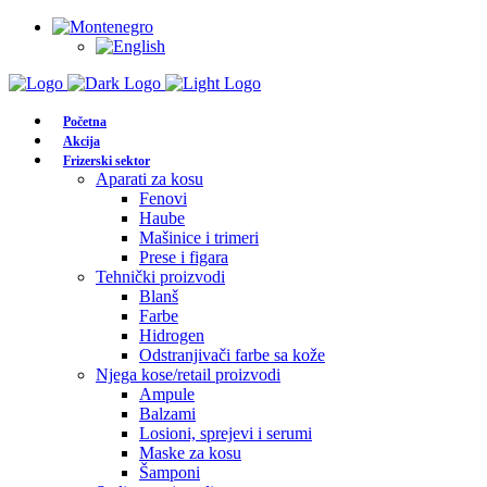
Početna
Akcija
Frizerski sektor
Aparati za kosu
Fenovi
Haube
Mašinice i trimeri
Prese i figara
Tehnički proizvodi
Blanš
Farbe
Hidrogen
Odstranjivači farbe sa kože
Njega kose/retail proizvodi
Ampule
Balzami
Losioni, sprejevi i serumi
Maske za kosu
Šamponi