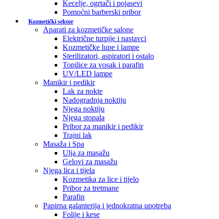
Kecelje, ogrtači i pojasevi
Pomoćni barberski pribor
Kozmetički sektor
Aparati za kozmetičke salone
Električne turpije i nastavci
Kozmetičke lupe i lampe
Sterilizatori, aspiratori i ostalo
Topilice za vosak i parafin
UV/LED lampe
Manikir i pedikir
Lak za nokte
Nadogradnja noktiju
Njega noktiju
Njega stopala
Pribor za manikir i pedikir
Trajni lak
Masaža i Spa
Ulja za masažu
Gelovi za masažu
Njega lica i tijela
Kozmetika za lice i tijelo
Pribor za tretmane
Parafin
Papirna galanterija i jednokratna upotreba
Folije i kese