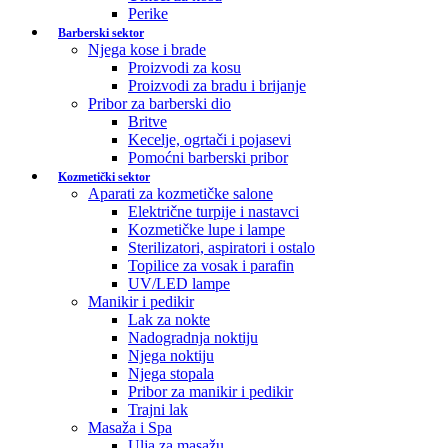
Perike
Barberski sektor
Njega kose i brade
Proizvodi za kosu
Proizvodi za bradu i brijanje
Pribor za barberski dio
Britve
Kecelje, ogrtači i pojasevi
Pomoćni barberski pribor
Kozmetički sektor
Aparati za kozmetičke salone
Električne turpije i nastavci
Kozmetičke lupe i lampe
Sterilizatori, aspiratori i ostalo
Topilice za vosak i parafin
UV/LED lampe
Manikir i pedikir
Lak za nokte
Nadogradnja noktiju
Njega noktiju
Njega stopala
Pribor za manikir i pedikir
Trajni lak
Masaža i Spa
Ulja za masažu