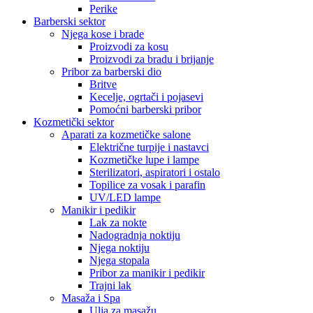
Perike
Barberski sektor
Njega kose i brade
Proizvodi za kosu
Proizvodi za bradu i brijanje
Pribor za barberski dio
Britve
Kecelje, ogrtači i pojasevi
Pomoćni barberski pribor
Kozmetički sektor
Aparati za kozmetičke salone
Električne turpije i nastavci
Kozmetičke lupe i lampe
Sterilizatori, aspiratori i ostalo
Topilice za vosak i parafin
UV/LED lampe
Manikir i pedikir
Lak za nokte
Nadogradnja noktiju
Njega noktiju
Njega stopala
Pribor za manikir i pedikir
Trajni lak
Masaža i Spa
Ulja za masažu