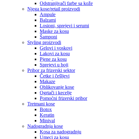
Odstranjivači farbe sa kože
Njega kose/retail proizvodi
Ampule
Balzami
Losioni, sprejevi i serumi
Maske za kosu
Šamponi
Styling proizvodi
Gelovi i voskovi
Lakovi za kosu
Pjene za kosu
Sprejevi u boji
Pribor za frizerski sektor
Četke i češljevi
Makaze
Oblikovanje kose
Ogrtači i kecelje
Pomoćni frizerski pribor
Tretmani kose
Botox
Keratin
Minival
Nadogradnja kose
Kosa za nadogradnju
Umeci za kosu