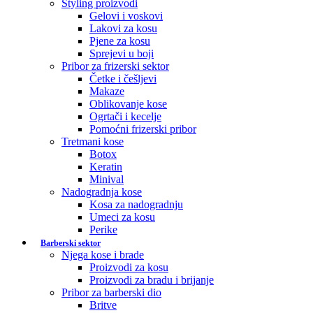
Styling proizvodi
Gelovi i voskovi
Lakovi za kosu
Pjene za kosu
Sprejevi u boji
Pribor za frizerski sektor
Četke i češljevi
Makaze
Oblikovanje kose
Ogrtači i kecelje
Pomoćni frizerski pribor
Tretmani kose
Botox
Keratin
Minival
Nadogradnja kose
Kosa za nadogradnju
Umeci za kosu
Perike
Barberski sektor
Njega kose i brade
Proizvodi za kosu
Proizvodi za bradu i brijanje
Pribor za barberski dio
Britve